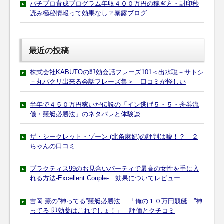
パチプロ育成プログラム年収４００万円の稼ぎ方・封印秒
読み極秘情報って効果なし？暴露ブログ
最近の投稿
株式会社KABUTOの即効会話フレーズ101＜出水聡－サトシ
－丸パクリ出来る会話フレーズ集＞ 口コミが怪しい
半年で４５０万円稼いだ伝説の「イン逃げ５・５・舟券流
儀・競艇必勝法」のネタバレと体験談
ザ・シークレット・ゾーン (北条麻妃)の評判は嘘！？ ２
ちゃんの口コミ
プラクティス99のお見合いパーティで最高の女性を手に入
れる方法-Excellent Couple- 効果についてレビュー
吉岡 薫の”神ってる”競艇必勝法 「俺の１０万円競艇 ”神
ってる”即効薬はこれでしょ！」 評価とクチコミ