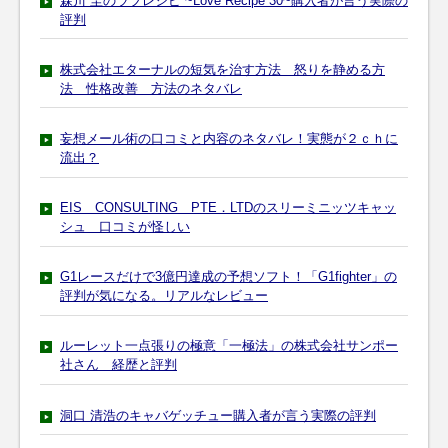
森川 圭のラブレシピ ~Love Recipe 30~購入者が言う実際の
評判
株式会社エターナルの短気を治す方法 怒りを静める方
法 性格改善 方法のネタバレ
妄想メール術の口コミと内容のネタバレ！実態が２ｃｈに
流出？
EIS CONSULTING PTE．LTDのスリーミニッツキャッ
シュ 口コミが怪しい
G1レースだけで3億円達成の予想ソフト！「G1fighter」の
評判が気になる。リアルなレビュー
ルーレット一点張りの極意「一極法」の株式会社サンポー
社さん 経歴と評判
洞口 清浩のキャバゲッチュー購入者が言う実際の評判