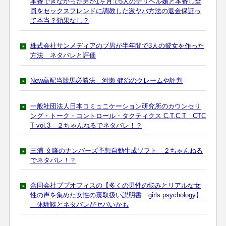
本番できなかった男が1ヶ月で5人のデリヘル嬢と本番し全
員をセックスフレンドに調教した激ヤバ方法の返金保証っ
て本当？効果なし？
株式会社サンメディアのブ男が半年間で3人の彼女を作った
方法 ネタバレと評価
New高配当競馬必勝法 河瀬 健治のクレームや評判
一般社団法人日本コミュニケーション研究所のカウンセリ
ング・トーク・コントロール・タクティクス C.T.C.T CTC
T vol.3 ２ちゃんねるでネタバレ！？
三浦 文隆のナンバーズ予想自動生成ソフト ２ちゃんねる
でネタバレ！？
合同会社ププオフィスの【多くの男性の悩みとリアルな女
性の声を集めた女性の裏取扱い説明書 girls psychology】
体験談とネタバレがヤバいかも