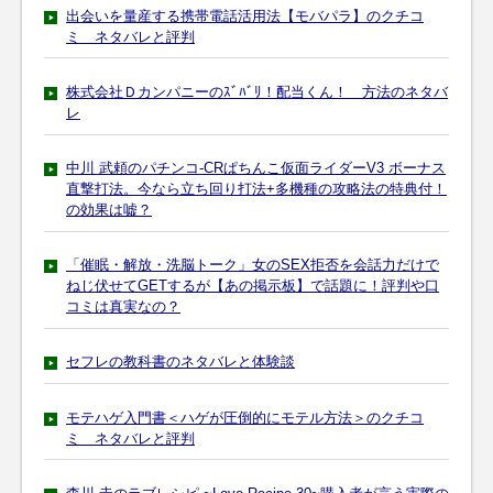
出会いを量産する携帯電話活用法【モバパラ】のクチコ
ミ ネタバレと評判
株式会社Ｄカンパニーのｽﾞﾊﾞﾘ！配当くん！ 方法のネタバ
レ
中川 武頼のパチンコ-CRぱちんこ仮面ライダーV3 ボーナス
直撃打法。今なら立ち回り打法+多機種の攻略法の特典付！
の効果は嘘？
「催眠・解放・洗脳トーク」女のSEX拒否を会話力だけで
ねじ伏せてGETするが【あの掲示板】で話題に！評判や口
コミは真実なの？
セフレの教科書のネタバレと体験談
モテハゲ入門書＜ハゲが圧倒的にモテル方法＞のクチコ
ミ ネタバレと評判