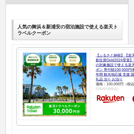
人気の舞浜＆新浦安の宿泊施設で使える楽天ト
ラベルクーポン
【ふるさと納税】【楽
創生賞Gold2024受
の対象施設で使える楽
ポン 寄付額100,000
年間 観光地応援 支援 
礼品 泊り お泊り
価格：100,000円（税
026/4/16時点)