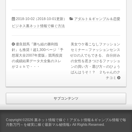
2018-10-02
（2018-10-01更新）
アダルト＆ギャンブル＆恋愛
ビジネス裏ネット情報で稼ぐ方法
優良競馬『勝ち組の勝利指
美女ウケ着こなしファッション
針』も推奨！超1,300ページ「予
セミナー～ファッションセンス
想屋大全2007年度版」競馬投資
ゼロの人でもできる、 自分好み
の成績結果データ大全集のスレ
の女性を惹きつけるファッショ
が２ｃｈで・・・
ンの買い方・選び方～のひょう
ばんはうそ！？ ２ちゃんのク
チコミ
サブコンテンツ
Copyright ©2026 裏ネット情報で稼ぐ！アダルト情報＆ギャンブル情報で毎
月数万円～を確実に稼ぐ最新マル秘情報♪ All Rights Reserved.