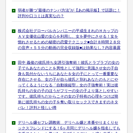
弱者が勝つ“最後のナンパ方法”が【あの掲示板】で話題に！
評判や口コミは真実なの？
株式会社グローバルカンパニーの平成生まれのＨカップの
ＡＶ女優佐山愛の女心を利用し、女を夢中にさせる！女を
惚れさせるための秘密の恋愛テクニック■合計８時間２８分
の音声＋５５分の動画の完全収録版■は効果なし？内容暴露
田中 義俊の彼氏持ち女誘引強奪術！彼氏とラブラブの女の
子でもあなたのことを男性として強烈に意識させ女の子自
身も気付かないうちにあなたを女の子にとって一番重要な
存在にさせる、女の子が自ら彼氏と別れあなたのもとにや
ってくるようになる「自動操縦型」女の子強奪術！実は彼
氏持ちの女の子のほうがフリーの女の子より落としやすい
です。彼氏持ちだからこその女の子特有の心理をつけば簡
単に彼氏持ちの女の子を奪い取りセックスできますのネタ
バレ！評判と怪しい噂
デリヘル嬢セフレ調教術 デリヘル嬢と本番やりまくりセ
ックスフレンドにする！6ヶ月同じデリヘル嬢を指名しても