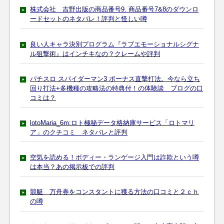
株式会社 吉野出版の商品番号9. 商品番号7&8のダウンロ
ードセットのネタバレ！評判と怪しい噂
良い人キャラ決別プログラム『ラブエモーショナルシグナ
ル狙撃術』はインチキなの？クレームや評判
パチスロ スパイダーマン3 ボーナス直撃打法。今なら立ち
回り打法+多機種の攻略法の特典付！の体験談 ブログの口
コミは？
lotoMaria_6m:ロト極秘データ格納庫サービス「ロトマリ
ア」のクチコミ ネタバレと評判
空気を読める！ボディー・ランゲージ入門は詐欺という噂
は本当？あの掲示板での評判
競艇 万舟券をコンスタントに獲る方法の口コミと２ｃｈ
の噂