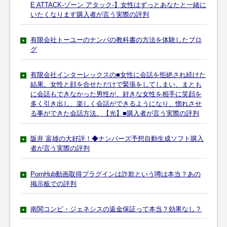
E ATTACK-ゾーン アタック-】女性はずっとあなたと一緒に
いたくなります購入者が言う実際の評判
有限会社トーユーのナンパの教科書の方法を体験したブロ
グ
有限会社インターレックスの■女性に会話を拒絶され続けた
結果。女性と顔を合せただけで緊張をしてしまい、まとも
に会話もできなかった男性が、好きな女性を相手に笑顔を
多く引き出し、楽しく会話ができるようになり、惚れさせ
る事ができた会話方法。【光】■購入者が言う実際の評判
阪井 富雄の大好評！◆ナンバーズ予想自動生成ソフト購入
者が言う実際の評判
PornHub動画取得プラグインは詐欺という噂は本当？あの
掲示板での評判
南関コンピ・ジェネシスの返金保証って本当？効果なし？