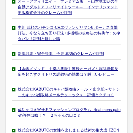
オートアフィリエイト プレミアム版 ～山本寛太朗の全
自動アダルトアフィリエイトツール～ インテリジェント
出版株式会社のクレームや評判
中川 武頼のパチンコ-CRヱヴァンゲリヲン8 ボーナス直撃
打法。今なら立ち回り打法+多機種の攻略法の特典付！のネ
タバレ！評判と怪しい噂
新潟競馬・完全読本 今泉 真徳のクレームや評判
【水嶋メソッド 中指の悪魔】連続オーガズム淫乱連鎖反
応を起こすクリトリス調教術の効果は？厳しいレビュー
株式会社KABUTOのキャバ嬢攻略メール ＜出水聡－サトシ
－のキャバ嬢攻略メールテクニック＞ 評価とクチコミ
成功を引き寄せるファッションプログラム -Real mens gate
-の評判は嘘！？ ２ちゃんの口コミ
株式会社KABUTOの女性を楽しませる技術の集大成【ZON