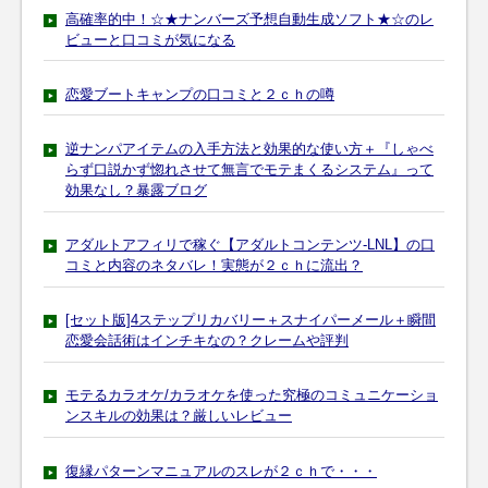
高確率的中！☆★ナンバーズ予想自動生成ソフト★☆のレ
ビューと口コミが気になる
恋愛ブートキャンプの口コミと２ｃｈの噂
逆ナンパアイテムの入手方法と効果的な使い方＋『しゃべ
らず口説かず惚れさせて無言でモテまくるシステム』って
効果なし？暴露ブログ
アダルトアフィリで稼ぐ【アダルトコンテンツ‐LNL】の口
コミと内容のネタバレ！実態が２ｃｈに流出？
[セット版]4ステップリカバリー＋スナイパーメール＋瞬間
恋愛会話術はインチキなの？クレームや評判
モテるカラオケ/カラオケを使った究極のコミュニケーショ
ンスキルの効果は？厳しいレビュー
復縁パターンマニュアルのスレが２ｃｈで・・・