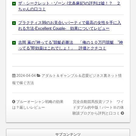
ザ・シークレット・ゾーン (北条麻妃)の評判は嘘！？ ２
ちゃんの口コミ
プラクティス99のお見合いパーティで最高の女性を手に入
れる方法-Excellent Couple- 効果についてレビュー
吉岡 薫の”神ってる”競艇必勝法 「俺の１０万円競艇 ”神
ってる”即効薬はこれでしょ！」 評価とクチコミ
2024-04-04
アダルト＆ギャンブル＆恋愛ビジネス裏ネット情
報で稼ぐ方法
ブルーオーシャン戦略の効果
完全自動競馬投資ソフト ワイ
は？厳しいレビュー
ドダブル的中版！パートⅢの体
験談ブログから評判と口コミ
サブコンテンツ