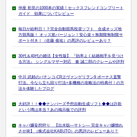
仲座 初見の1000本の実績！セックスフレンドコンプリート
ガイド 効果についてレビュー
毎日が給料日！？完全自動競馬投資ソフト 合成オッズ地
方競馬版！ オッズ差バージョン！安心楽々無期限無制限サ
ポート付き！（佐藤 俊祐）の悪評のレビューあり？
30代＆40代の婚活【女性版】 『効率よく結婚相手を見つけ
る方法』 シングルマザー対応 秦 誠二郎のクレームや評判
中川 武頼のパチンコ-CRヱヴァンゲリヲン9 ボーナス直撃
打法。今なら立ち回り打法+多機種の攻略法の特典付！の方
法を体験したブログ
大好評！！◆◆ナンバーズ予想自動生成ソフト◆◆は詐欺
という噂は本当？あの掲示板での評判
キャバ嬢妄想狩り 【出水聡―サトシ― 完全キャバ嬢惚れ
させ術】（株式会社KABUTO）の悪評のレビューあり？