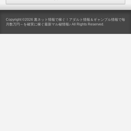
Copyright ©2026 裏ネット情報で稼ぐ！アダルト情報＆ギャンブル情報で毎
月数万円～を確実に稼ぐ最新マル秘情報♪ All Rights Reserved.