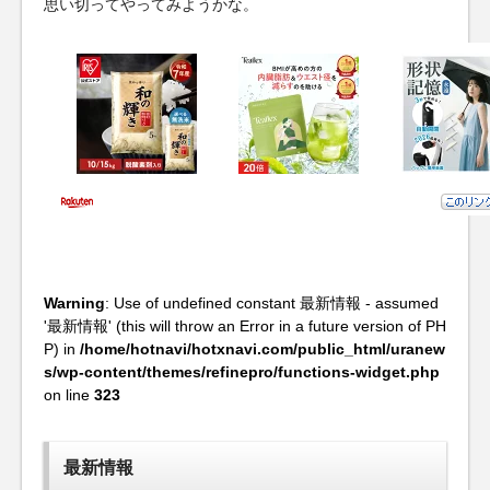
思い切ってやってみようかな。
Warning
: Use of undefined constant 最新情報 - assumed
'最新情報' (this will throw an Error in a future version of PH
P) in
/home/hotnavi/hotxnavi.com/public_html/uranew
s/wp-content/themes/refinepro/functions-widget.php
on line
323
最新情報