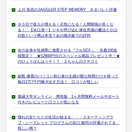
上川 拓也のJAGGLER STEP MEMORY ネタバレと評価
９０日で収入が増える！元気になる！人間関係が良くな
る！ 【水口清一】ツキを呼び込む潜在意識の魔法ＣＤは
詐欺という噂は本当？あの掲示板での評判
女の全身を性感帯に激変させる『フルSEX 』・先着100名
様限定！ ★52900円分のスペシャル商品プレゼント中！★
のひょうばんはうそ！？ ２ちゃんのクチコミ
副島 康寛のパソコン初心者の主婦が暇な時間だけを使って
毎日2万7千円稼ぎ出す方法！ 口コミが怪しい
復縁大学オンライン 男性版 1ヶ月間無料メールサポート
付きのレビューと口コミが気になる
憧れの女たちとの生活が始まる・・・スターティングラ
ブ・シークレット プログラムの谷口 龍司が評価されてる
怪しい噂？