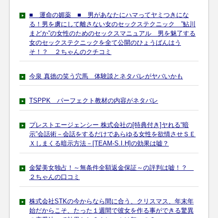
■ 運命の媚薬 ■ 男があなたにハマってヤミつきにな
る！男を虜にして離さない女のセックステクニック ”鮎川
まどか”の女性のためのセックスマニュアル 男を魅了する
女のセックステクニックを全て公開のひょうばんはう
そ！？ ２ちゃんのクチコミ
今泉 真徳の笑う穴馬 体験談とネタバレがヤバいかも
TSPPK パーフェクト教材の内容がネタバレ
プレストエージェンシー 株式会社の[特典付き]ヤれる“暗
示”会話術－会話をするだけであらゆる女性を欲情させＳＥ
Ｘしまくる暗示方法－[TEAM-S.I.H]の効果は嘘？
金髪美女独占！～無条件全額返金保証～の評判は嘘！？
２ちゃんの口コミ
株式会社STKの今からなら間に合う、クリスマス、年末年
始だからこそ、たった１週間で彼女を作る事ができる驚異