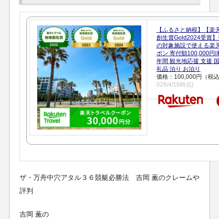
【ふるさと納税】【楽
創生賞Gold2024受
の対象施設で使える楽
ポン 寄付額100,000
年間 観光地応援 支援 
礼品 泊り お泊り
価格：100,000円（税
026/4/16時点)
ザ・万舟中穴アタル３６競艇必勝法 吉岡 薫のクレームや
評判
吉岡 薫の