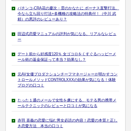
パチンコ-CRA花の慶次・雲のかなたに ボーナス直撃打法。
今なら立ち回り打法+多機種の攻略法の特典付！（中川 武
頼）の悪評のレビューあり？
田辺式恋愛マニュアルの評判が気になる。リアルなレビュ
ー
デート前から好感度120％ 女ゴコロをくすぐるハッピーメ
ール術の返金保証って本当？効果なし？
元AV女優プロダクションチーフマネージャーが明かすコン
トロールメソッドCONTROLXXXの効果が気になる！体験
ブログの口コミ
たった１通のメールで女性を虜にする、モテる男の携帯メ
ールテクニックのレビューと口コミが気になる
赤羽 喜義の恋愛に悩む男女必読の内容！恋愛の本質と正し
き恋愛方法 本当の口コミ