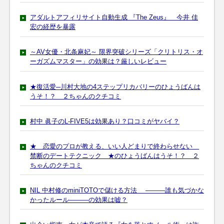
アダルトアフィリサイト自動生成 『The Zeus』 今井 佳
宏の経歴を暴露
～AV女優・北条麻妃～ 限界突破シリーズ「クリトリス・オ
ーガズムマスター」の効果は？厳しいレビュー
★復活愛─川村大地の4ステップリカバリーのひょうばんは
うそ！？ ２ちゃんのクチコミ
村中 眞子のL-FIVE5は効果あり？口コミがヤバイ？
★ 恋愛のプロが教える、いい人どまりで終わらせない
禁断のデートテクニック ★のひょうばんはうそ！？ ２
ちゃんのクチコミ
NIL 中村修のminiTOTOで儲ける方法 ―――誰も気づかな
かったルール―――の効果は嘘？