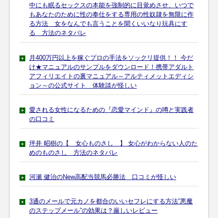
中にも眠るセックスの本能を強制的に目覚めさせ、いつで
もあなたのために性の奉仕をする専用の性奴隷を無限に作
る方法 女をなんでも言うことを聞くいいなり玩具にす
る 方法のネタバレ
月400万円以上を稼ぐプロの手法をソックリ提供！！ 今だ
け★マニュアルのサンプルをダウンロード！携帯アダルト
アフィリエイトの裏マニュアル～アルティメットエディシ
ョン～の公式サイト 体験談が怪しい
愛される女性になるための『恋愛マインド』の噂と実践者
の口コミ
坪井 昭樹の【 女心ものさし 】 女心がわからない人のた
めのものさし 方法のネタバレ
河瀬 健治のNew高配当競馬必勝法 口コミが怪しい
3通のメールで元カノを都合のいいセフレにする方法”悪魔
のステップメール”の効果は？厳しいレビュー