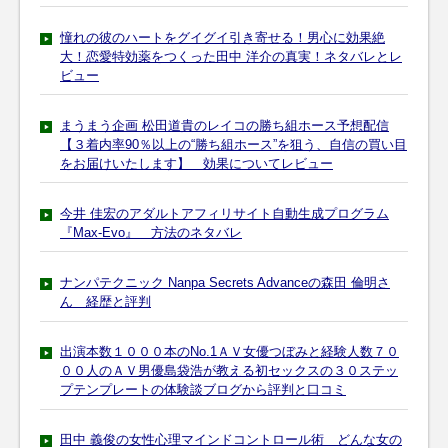
憧れの彼のハートをグイグイ引き寄せる！男心に効果絶
大！恋愛特効薬をつくった田中 洋介の真実！ネタバレとレ
ビュー
まうまう企画 松田道貴のレイコの勝ち組ホース予想配信
【３着内率90％以上の“勝ち組ホース”を狙う、自信の買い目
をお届けいたします】 効果についてレビュー
今井 佳宏のアダルトアフィリサイト自動生成プログラム
『Max-Evo』 方法のネタバレ
ナンパテクニック Nanpa Secrets Advanceの森田 倫明さ
ん 経歴と評判
出演本数１０００本のNo.1ＡＶ女優つぼみと経験人数７０
００人のＡＶ男優島袋浩が教える初セックスの３０ステッ
プテンプレートの体験談ブログから評判と口コミ
田中 義俊の女性心理マインドコントロール術 どんな女の