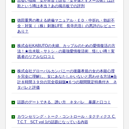
出会い指南 女が本音で語る『女を落とすメール術』は詐
欺という噂は本当？あの掲示板での評判
徳田重男の教える絶倫マニュアル・ＥＤ・中折れ・勃起不
全・対策（（株）刺激LIFE 長寺忠浩）の悪評のレビュー
あり？
株式会社KABUTOの夫婦、カップルのための愛情復活の方
法！★出水聡－サトシ－の最強愛情復活術 怪しい噂！実
践者のリアルな口コミ
株式会社グローバルカンパニーの後藤孝規の女の本能心理
を完全に理解し、女にあなたしかいないと思わせる方法■合
計８時間３９分の完全収録版■６つの期間限定特典付き ネ
タバレと評価
話題のデートできる、誘い方 ネタバレ 暴露と口コミ
カウンセリング・トーク・コントロール・タクティクス C.
T.C.T SCT vol.1の話題になっている内容