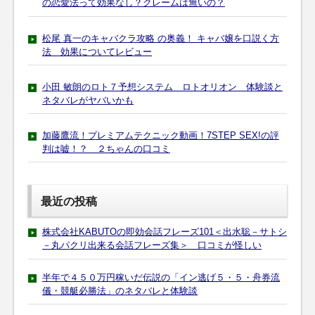
の恋愛法って効果なし？クレームは無いの？
松尾 真一のキャバクラ攻略 の奥義！ キャバ嬢を口説く方
法 効果についてレビュー
小田 敏朗のロト７予想システム ロトオリオン 体験談と
ネタバレがヤバいかも
加藤鷹流！プレミアムテクニック動画！7STEP SEX!の評
判は嘘！？ ２ちゃんの口コミ
最近の投稿
株式会社KABUTOの即効会話フレーズ101＜出水聡－サトシ
－丸パクリ出来る会話フレーズ集＞ 口コミが怪しい
半年で４５０万円稼いだ伝説の「イン逃げ５・５・舟券流
儀・競艇必勝法」のネタバレと体験談