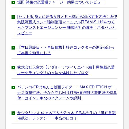
堀田 裕俊の恋愛運チャージ 効果についてレビュー
[セット版]身近に居る女性と片っ端からSEXする方法！＆伊
集院流百式クンニ強制絶頂マニュアル[TEAM-S.I.H]をつく
ったプレストエージェンシー 株式会社の真実！ネタバレと
レビュー
【本日最終日・・再販価格】枠連コレクターの返金保証っ
て本当？効果なし？
株式会社天空の【アダルトアフィリエイト編】男性版恋愛
マーケティング！の方法を体験したブログ
パチンコ-CRぱちんこ仮面ライダー・MAX EDITTION ボー
ナス直撃打法。今なら立ち回り打法+多機種の攻略法の特典
付！はインチキなの？クレームや評判
サジタリウス 佐々木正人の佐々木てるみ先生の「潜在意識
催眠法」レッスン！ 本当の口コミ