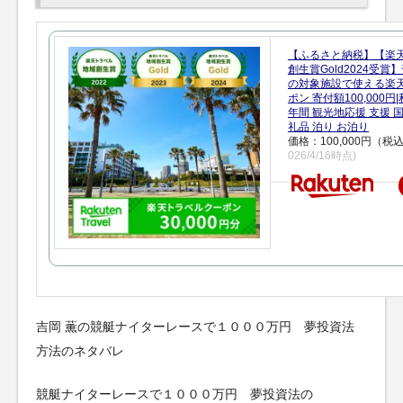
【ふるさと納税】【楽
創生賞Gold2024受
の対象施設で使える楽
ポン 寄付額100,000
年間 観光地応援 支援 
礼品 泊り お泊り
価格：100,000円（税
026/4/16時点)
吉岡 薫の競艇ナイターレースで１０００万円 夢投資法
方法のネタバレ
競艇ナイターレースで１０００万円 夢投資法の