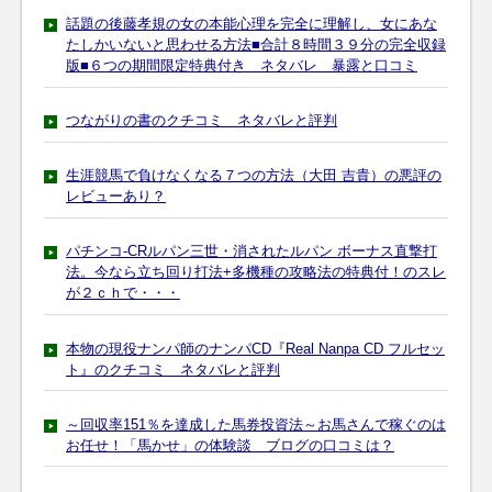
話題の後藤孝規の女の本能心理を完全に理解し、女にあな
たしかいないと思わせる方法■合計８時間３９分の完全収録
版■６つの期間限定特典付き ネタバレ 暴露と口コミ
つながりの書のクチコミ ネタバレと評判
生涯競馬で負けなくなる７つの方法（大田 吉貴）の悪評の
レビューあり？
パチンコ-CRルパン三世・消されたルパン ボーナス直撃打
法。今なら立ち回り打法+多機種の攻略法の特典付！のスレ
が２ｃｈで・・・
本物の現役ナンパ師のナンパCD『Real Nanpa CD フルセッ
ト』のクチコミ ネタバレと評判
～回収率151％を達成した馬券投資法～お馬さんで稼ぐのは
お任せ！「馬かせ」の体験談 ブログの口コミは？