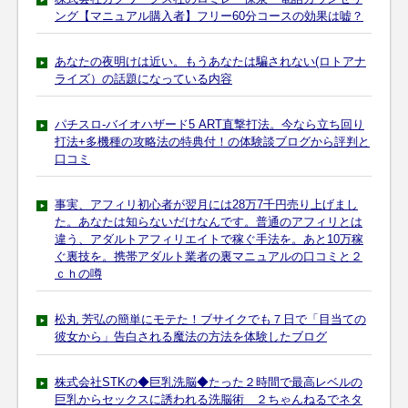
ング【マニュアル購入者】フリー60分コースの効果は嘘？
あなたの夜明けは近い。もうあなたは騙されない(ロトアナ
ライズ）の話題になっている内容
パチスロ-バイオハザード5 ART直撃打法。今なら立ち回り
打法+多機種の攻略法の特典付！の体験談ブログから評判と
口コミ
事実、アフィリ初心者が翌月には28万7千円売り上げまし
た。あなたは知らないだけなんです。普通のアフィリとは
違う、アダルトアフィリエイトで稼ぐ手法を。あと10万稼
ぐ裏技を。携帯アダルト業者の裏マニュアルの口コミと２
ｃｈの噂
松丸 芳弘の簡単にモテた！ブサイクでも７日で「目当ての
彼女から」告白される魔法の方法を体験したブログ
株式会社STKの◆巨乳洗脳◆たった２時間で最高レベルの
巨乳からセックスに誘われる洗脳術 ２ちゃんねるでネタ