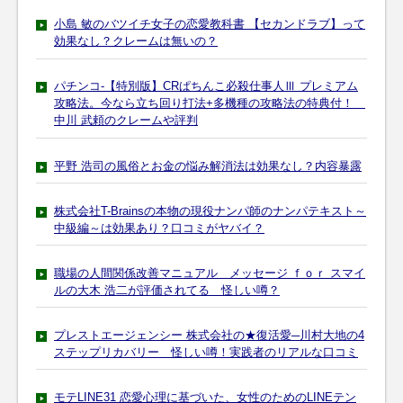
小島 敏のバツイチ女子の恋愛教科書 【セカンドラブ】って
効果なし？クレームは無いの？
パチンコ-【特別版】CRぱちんこ必殺仕事人Ⅲ プレミアム
攻略法。今なら立ち回り打法+多機種の攻略法の特典付！
中川 武頼のクレームや評判
平野 浩司の風俗とお金の悩み解消法は効果なし？内容暴露
株式会社T-Brainsの本物の現役ナンパ師のナンパテキスト～
中級編～は効果あり？口コミがヤバイ？
職場の人間関係改善マニュアル メッセージ ｆｏｒ スマイ
ルの大木 浩二が評価されてる 怪しい噂？
プレストエージェンシー 株式会社の★復活愛─川村大地の4
ステップリカバリー 怪しい噂！実践者のリアルな口コミ
モテLINE31 恋愛心理に基づいた、女性のためのLINEテン