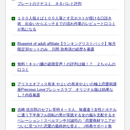
プレートのクチコミ ネタバレと評判
１００人狙えば１００人落とす元ホストが授ける口説き
術 出会いからエッチまでの流れ作業のレビューと口コミ
が気になる
Blueprint of adult affiliate【ランキングリストパック】毎月
限定30セットのみ 川岡 弥寿清の経歴を暴露
無料！キャバ嬢の盗聴音声！の評判は嘘！？ ２ちゃんの
口コミ
アリスエオフィス有末 やよいの有末やよいの極上恋愛術講
座Precious Loveプレシャスラブ オリジナル版は効果な
し？内容暴露
吉崎 佐次郎のセフレ常時４～５人、毎週違う女性とホテル
に通う下半身フル回転の男が実践する女の脳を支配するオ
ペレーション！スペルマン中川誠司の「恋愛商材マニアが
ついに見つけた恋愛の最終的な答え」（特典サポート無