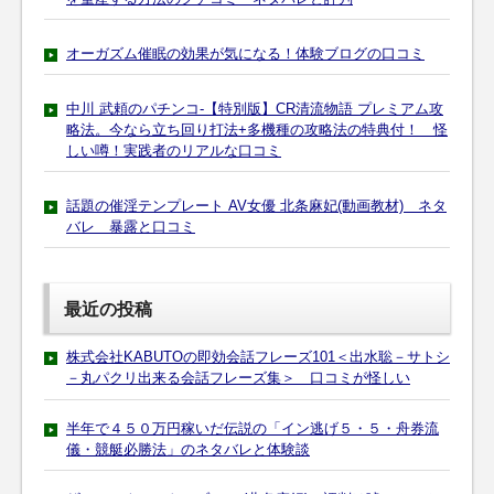
オーガズム催眠の効果が気になる！体験ブログの口コミ
中川 武頼のパチンコ-【特別版】CR清流物語 プレミアム攻
略法。今なら立ち回り打法+多機種の攻略法の特典付！ 怪
しい噂！実践者のリアルな口コミ
話題の催淫テンプレート AV女優 北条麻妃(動画教材) ネタ
バレ 暴露と口コミ
最近の投稿
株式会社KABUTOの即効会話フレーズ101＜出水聡－サトシ
－丸パクリ出来る会話フレーズ集＞ 口コミが怪しい
半年で４５０万円稼いだ伝説の「イン逃げ５・５・舟券流
儀・競艇必勝法」のネタバレと体験談