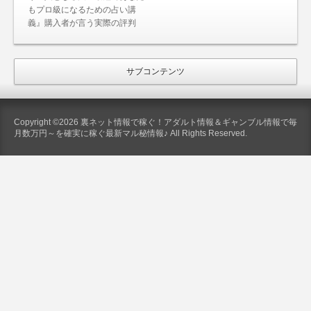
もプロ級になるための占い講
義』購入者が言う実際の評判
サブコンテンツ
Copyright ©2026 裏ネット情報で稼ぐ！アダルト情報＆ギャンブル情報で毎
月数万円～を確実に稼ぐ最新マル秘情報♪ All Rights Reserved.