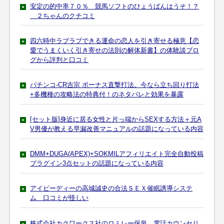
安定の的中率７０％ 競馬ソフトのひょうばんはうそ！？
２ちゃんのクチコミ
四六時中ラブラブできる運命の恋人を引き寄せる極意【恋
愛でうまくいく引き寄せの法則の解体新書】の体験談ブロ
グから評判と口コミ
パチンコ-CR吉宗 ボーナス直撃打法。今なら立ち回り打法
+多機種の攻略法の特典付！のネタバレと効果を暴露
[セット版]身近に居る女性と片っ端からSEXする方法＋元A
V男優が教える早漏改善マニュアルの話題になっている内容
DMM+DUGA(APEX)+SOKMILアフィリエイト完全自動投稿
プラグイン3点セットの話題になっている内容
アイピーディーの高城誠史の合法ＳＥＸ催眠誘導システ
ム 口コミが怪しい
株式会社カクワークス社のロミレー保泉 電話カウンセリ