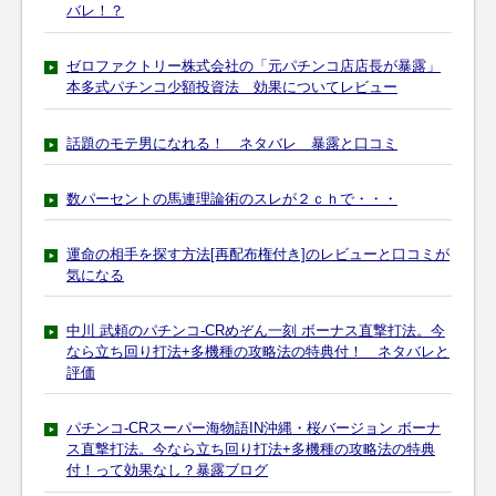
バレ！？
ゼロファクトリー株式会社の「元パチンコ店店長が暴露」
本多式パチンコ少額投資法 効果についてレビュー
話題のモテ男になれる！ ネタバレ 暴露と口コミ
数パーセントの馬連理論術のスレが２ｃｈで・・・
運命の相手を探す方法[再配布権付き]のレビューと口コミが
気になる
中川 武頼のパチンコ-CRめぞん一刻 ボーナス直撃打法。今
なら立ち回り打法+多機種の攻略法の特典付！ ネタバレと
評価
パチンコ-CRスーパー海物語IN沖縄・桜バージョン ボーナ
ス直撃打法。今なら立ち回り打法+多機種の攻略法の特典
付！って効果なし？暴露ブログ