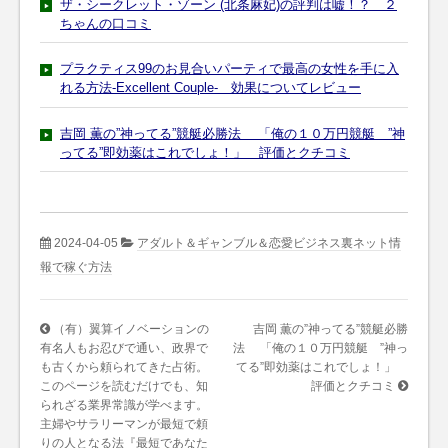
ザ・シークレット・ゾーン (北条麻妃)の評判は嘘！？ ２
ちゃんの口コミ
プラクティス99のお見合いパーティで最高の女性を手に入
れる方法-Excellent Couple- 効果についてレビュー
吉岡 薫の”神ってる”競艇必勝法 「俺の１０万円競艇 ”神
ってる”即効薬はこれでしょ！」 評価とクチコミ
2024-04-05
アダルト＆ギャンブル＆恋愛ビジネス裏ネット情
報で稼ぐ方法
（有）翼算イノベーションの
吉岡 薫の”神ってる”競艇必勝
有名人もお忍びで通い、政界で
法 「俺の１０万円競艇 ”神っ
も古くから頼られてきた占術。
てる”即効薬はこれでしょ！」
このページを読むだけでも、知
評価とクチコミ
られざる業界常識が学べます。
主婦やサラリーマンが最短で頼
りの人となる法『最短であなた