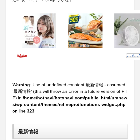
Warning
: Use of undefined constant 最新情報 - assumed
'最新情報' (this will throw an Error in a future version of PH
P) in
/home/hotnavi/hotxnavi.com/public_html/uranew
s/wp-content/themes/refinepro/functions-widget.php
on line
323
最新情報