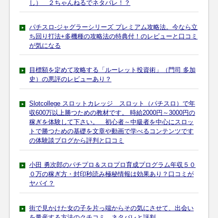
し） ２ちゃんねるでネタバレ！？
パチスロ-ジャグラーシリーズ プレミアム攻略法。今なら立
ち回り打法+多機種の攻略法の特典付！のレビューと口コミ
が気になる
目標額を定めて攻略する「ルーレット投資術」（門司 多加
史）の悪評のレビューあり？
Slotcollege スロットカレッジ スロット（パチスロ）で年
収600万以上勝つための教材です。 時給2000円～3000円の
稼ぎを体験して下さい。 初心者～中級者を中心にスロッ
トで勝つための基礎を文章や動画で学べるコンテンツです
の体験談ブログから評判と口コミ
小田 勇次郎のパチプロ＆スロプロ育成プログラム年収５０
０万の稼ぎ方・封印秒読み極秘情報は効果あり？口コミが
ヤバイ？
街で見かけた女の子を片っ端からその気にさせて、出会い
を量産する方法のクチコミ ネタバレと評判