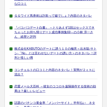
な口コミ
ＧＧワイド馬券術は詐欺って嘘でしょ？内容のネタバレ
『パコパコデート白書』 ～とりあえず1回はセックスでき
ちゃったお持ち帰りデート成功事例集69～の小林 淳一さ
ん 経歴と評判
株式会社KABUTOのデートに誘う１０の極意＜出水聡-サト
シ-「No」とは言わせないデートの誘い方＞のネタバレ！評
判と怪しい噂
コンチェルトの口コミと内容のネタバレ！実態が２ｃｈに
流出？
恋愛メール大百科 ～彼女のココロを遠隔操作する技術の効
果は？厳しいレビュー
話題のパチンコ黄金率「メンバーサイト」半年払い ネタ