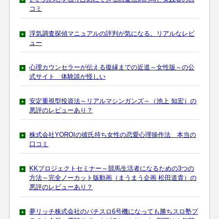
コミ
浮気調査探偵マニュアルの評判が気になる。リアルなレビ
ュー
心理カウンセラーが伝える復縁までの近道～女性版～の公
式サイト 体験談が怪しい
安定重視型投資法～リアルマシンガンズ～（池上 知宏）の
悪評のレビューあり？
株式会社YOROIの彼氏持ち女性の恋愛心理操作法 本当の
口コミ
KKプロジェクトセミナー～競馬生活者になるための3つの
方法～完全ノーカット版動画（まうまう企画 松田道貴）の
悪評のレビューあり？
夢リッチ株式会社のパチスロ6号機になっても勝ちスロ塾プ