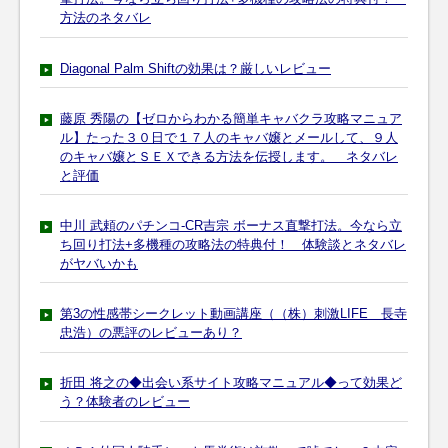
方法のネタバレ
Diagonal Palm Shiftの効果は？厳しいレビュー
藤原 秀陽の【ゼロからわかる簡単キャバクラ攻略マニュア
ル】たった３０日で１７人のキャバ嬢とメールして、９人
のキャバ嬢とＳＥＸできる方法を伝授します。 ネタバレ
と評価
中川 武頼のパチンコ-CR吉宗 ボーナス直撃打法。今なら立
ち回り打法+多機種の攻略法の特典付！ 体験談とネタバレ
がヤバいかも
第3の性感帯シークレット動画講座（（株）刺激LIFE 長寺
忠浩）の悪評のレビューあり？
折田 将之の◆出会い系サイト攻略マニュアル◆って効果ど
う？体験者のレビュー