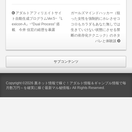
アダルトアフィリエイトサイ
ガールズマインドハッカー（狙
ト自動生成プログラムVer.5~『L
った女性を強制的にホレさせコ
exicon-A』~“Dual Process” 搭
コロもカラダもあなた無しでは
載 今井 佳宏の経歴を暴露
生きていけない状態にさせる禁
断の依存化テクニック）のネタ
バレと体験談
サブコンテンツ
Copyright ©2026 裏ネット情報で稼ぐ！アダルト情報＆ギャンブル情報で毎
月数万円～を確実に稼ぐ最新マル秘情報♪ All Rights Reserved.