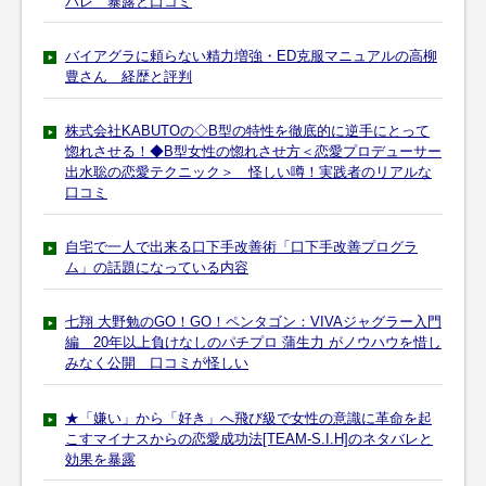
バレ 暴露と口コミ
バイアグラに頼らない精力増強・ED克服マニュアルの高柳
豊さん 経歴と評判
株式会社KABUTOの◇B型の特性を徹底的に逆手にとって
惚れさせる！◆B型女性の惚れさせ方＜恋愛プロデューサー
出水聡の恋愛テクニック＞ 怪しい噂！実践者のリアルな
口コミ
自宅で一人で出来る口下手改善術「口下手改善プログラ
ム」の話題になっている内容
七翔 大野勉のGO！GO！ペンタゴン：VIVAジャグラー入門
編 20年以上負けなしのパチプロ 蒲生力 がノウハウを惜し
みなく公開 口コミが怪しい
★「嫌い」から「好き」へ飛び級で女性の意識に革命を起
こすマイナスからの恋愛成功法[TEAM-S.I.H]のネタバレと
効果を暴露