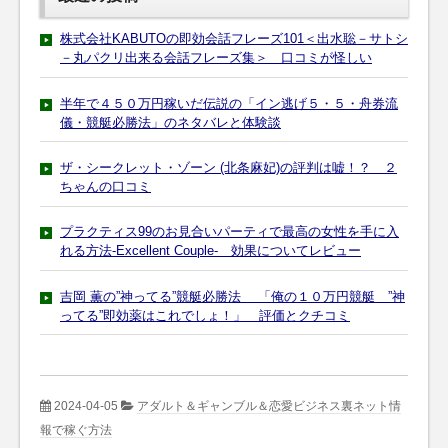
株式会社KABUTOの即効会話フレーズ101＜出水聡－サトシ
－丸パクリ出来る会話フレーズ集＞ 口コミが怪しい
半年で４５０万円稼いだ伝説の「イン逃げ５・５・舟券流
儀・競艇必勝法」のネタバレと体験談
ザ・シークレット・ゾーン (北条麻妃)の評判は嘘！？ ２
ちゃんの口コミ
プラクティス99のお見合いパーティで最高の女性を手に入
れる方法-Excellent Couple- 効果についてレビュー
吉岡 薫の”神ってる”競艇必勝法 「俺の１０万円競艇 ”神
ってる”即効薬はこれでしょ！」 評価とクチコミ
2024-04-05
アダルト＆ギャンブル＆恋愛ビジネス裏ネット情
報で稼ぐ方法