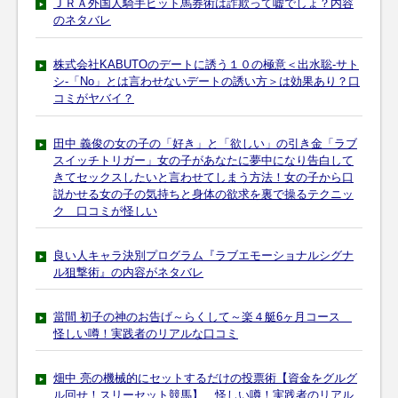
ＪＲＡ外国人騎手ヒット馬券術は詐欺って嘘でしょ？内容
のネタバレ
株式会社KABUTOのデートに誘う１０の極意＜出水聡-サト
シ-「No」とは言わせないデートの誘い方＞は効果あり？口
コミがヤバイ？
田中 義俊の女の子の「好き」と「欲しい」の引き金「ラブ
スイッチトリガー」女の子があなたに夢中になり告白して
きてセックスしたいと言わせてしまう方法！女の子から口
説かせる女の子の気持ちと身体の欲求を裏で操るテクニッ
ク 口コミが怪しい
良い人キャラ決別プログラム『ラブエモーショナルシグナ
ル狙撃術』の内容がネタバレ
當間 初子の神のお告げ～らくして～楽４艇6ヶ月コース
怪しい噂！実践者のリアルな口コミ
畑中 亮の機械的にセットするだけの投票術【資金をグルグ
ル回せ！スリーセット競馬】 怪しい噂！実践者のリアル