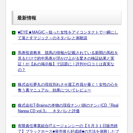
最新情報
■EYE★MAGIC～狙った女性をアイコンタクトで一瞬にし
て落とすマジック～のネタバレと体験談
馬券投資教本 競馬の情報が記載されている新聞の馬柱を
見るだけで的中馬券が浮かび上がる驚きの検証結果と実
証！が【あの掲示板】で話題に！評判や口コミは真実な
の？
株式会社夢丸の現役別れさせ屋工作員が暴く！女性の心を
奪う裏マニュアル 効果についてレビュー
株式会社T-Brainsの本物の現役ナンパ師のナンパCD『Real
Nanpa CD vol.3』 ネタバレと評価
有限責任事業組合ITエージェンシーの【５月３１日販売終
了】ブラックホース■発売後も好成績■の方法を体験したブ