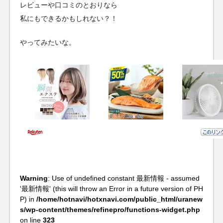
レビューや口コミのとおりなら
私にもできるかもしれない？！
やってみたいな。
Warning
: Use of undefined constant 最新情報 - assumed
'最新情報' (this will throw an Error in a future version of PH
P) in
/home/hotnavi/hotxnavi.com/public_html/uranew
s/wp-content/themes/refinepro/functions-widget.php
on line
323