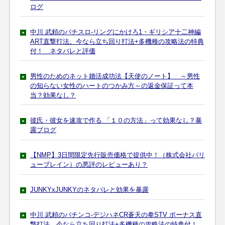
ログ
中川 武頼のパチスロ-リングにかけろ1・ギリシア十二神編
ART直撃打法。今なら立ち回り打法+多機種の攻略法の特典
付！ ネタバレと評価
男性のためのネット婚活成功法【天使のノート】 ～男性
の知らない女性のハートのつかみ方～の返金保証って本
当？効果なし？
彼氏・彼女を速攻で作る 「１０の方法」って効果なし？暴
露ブログ
【NMP】3日間限定先行販売価格で提供中！（株式会社バリ
ューブレイン）の悪評のレビューあり？
JUNKYxJUNKYのネタバレと効果を暴露
中川 武頼のパチンコ-デジハネCR蒼天の拳STV ボーナス直
撃打法。今なら立ち回り打法+多機種の攻略法の特典付！