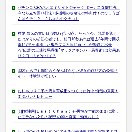
パチンコ-CRAネオエキサイトジャック ボーナス直撃打法。
今なら立ち回り打法+多機種の攻略法の特典付！のひょうば
んはうそ！？ ２ちゃんのクチコミ
村尾 昌彦の買い目点数わずか3点。たった今、競馬を覚え
たばかりの超初心者でも、前日10秒あれば過去8年間で回収
率147％を達成した馬券プロと同じ買い目が瞬時に出せ
る”伝説”の三連複馬券術｢マックスボンバー馬券術｣は効果あ
り？口コミがヤバイ？
30才からでも間に合うがんばらない彼女の作り方の公式サ
イト 体験談が怪しい
おしゃぶりＦ子の簡単育成術をつくった竹中 慎哉の真実！
ネタバレとレビュー
[c][女性用]Ｌａｓｔ Ｃｈａｎｃｅ-男性が本能のままに愛し
たモテない女性の秘密-の噂と真実！効果なし？
いい男の心を独り占めにできる恋愛法則の噂と実践者の口