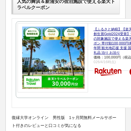
人気の舞浜＆新浦安の宿泊施設で使える楽天ト
ラベルクーポン
【ふるさと納税】【楽
創生賞Gold2024受
の対象施設で使える楽
ポン 寄付額100,000
年間 観光地応援 支援 
礼品 泊り お泊り
価格：100,000円（税
026/4/16時点)
復縁大学オンライン 男性版 1ヶ月間無料メールサポー
ト付きのレビューと口コミが気になる