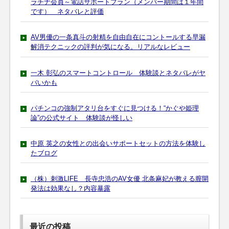
ラチナ会員～電話サポートプラン（メンバー期間は１年間
です） ネタバレと評価
AV男優の一条真斗の射精を自由自在にコントールする早漏
解消テクニックの評判が気になる。リアルなレビュー
一木 彰弘のスマートコントロール 体験談とネタバレがヤ
バいかも
パチンコの強制アタリ台をすぐに見つける！“かぐや姫理
論”の公式サイト 体験談が怪しい
中原 英之の女性との出会いサポートセットの方法を体験し
たブログ
（株）刺激LIFE 長寺忠浩のAV女優 北条麻妃が教える膣開
発法は効果なし？内容暴露
最近の投稿