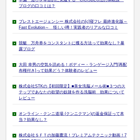
ブログの口コミは？
プレストエージェンシー 株式会社の[c]寝フレ 最終進化版～
Fast Evolution～ 怪しい噂！実践者のリアルな口コミ
競艇 万舟券をコンスタントに獲る方法って効果なし？暴
露ブログ
大田 幸男の空気を読める！ボディー・ランゲージ入門[再配
布権付き]って効果どう？体験者のレビュー
株式会社STKの【初回限定】■美女洗脳メール術■３つのス
テップであなたの欲望の奴隷を作る洗脳術 効果について
レビュー
オンライン・クンニ道場 (クンニクマン)の返金保証って本
当？効果なし？
株式会社ＳＦＴの加藤鷹流！プレミアムテクニック動画！7