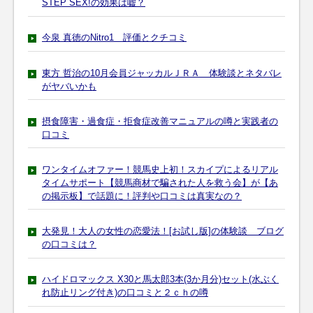
STEP SEX!の効果は嘘？
今泉 真徳のNitro1 評価とクチコミ
東方 哲治の10月会員ジャッカルＪＲＡ 体験談とネタバレ
がヤバいかも
摂食障害・過食症・拒食症改善マニュアルの噂と実践者の
口コミ
ワンタイムオファー！競馬史上初！スカイプによるリアル
タイムサポート【競馬商材で騙された人を救う会】が【あ
の掲示板】で話題に！評判や口コミは真実なの？
大発見！大人の女性の恋愛法！[お試し版]の体験談 ブログ
の口コミは？
ハイドロマックス X30と馬太郎3本(3か月分)セット(水ぶく
れ防止リング付き)の口コミと２ｃｈの噂