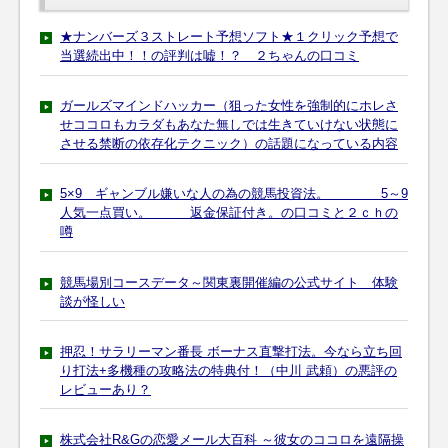
★ナンバーズ３ストレート予想ソフト★１クリック予想で
当選続出中！！の評判は嘘！？ ２ちゃんの口コミ
ガールズマインドハッカー（狙った女性を強制的にホレさ
せココロもカラダもあなた無しでは生きていけない状態に
させる禁断の依存化テクニック）の話題になっている内容
5×9 ギャンブル嫌いな人の為の競馬投資法。 5～9
人気一点買い。 返金保証付き。の口コミと２ｃｈの
噂
競馬場別コースデータ～関東裏開催編の公式サイト 体験
談が怪しい
押忍！サラリーマン番長 ボーナス直撃打法。今なら立ち回
り打法+多機種の攻略法の特典付！（中川 武頼）の悪評の
レビューあり？
株式会社R&Gの恋愛メール大百科 ～彼女のココロを遠隔操