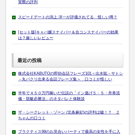
実際の評判
スピードデートの渕上 洋一が評価されてる 怪しい噂？
[セット版]キャバ嬢スナイパー＆合コンスナイパーの効果
は？厳しいレビュー
最近の投稿
株式会社KABUTOの即効会話フレーズ101＜出水聡－サトシ
－丸パクリ出来る会話フレーズ集＞ 口コミが怪しい
半年で４５０万円稼いだ伝説の「イン逃げ５・５・舟券流
儀・競艇必勝法」のネタバレと体験談
ザ・シークレット・ゾーン (北条麻妃)の評判は嘘！？ ２
ちゃんの口コミ
プラクティス99のお見合いパーティで最高の女性を手に入