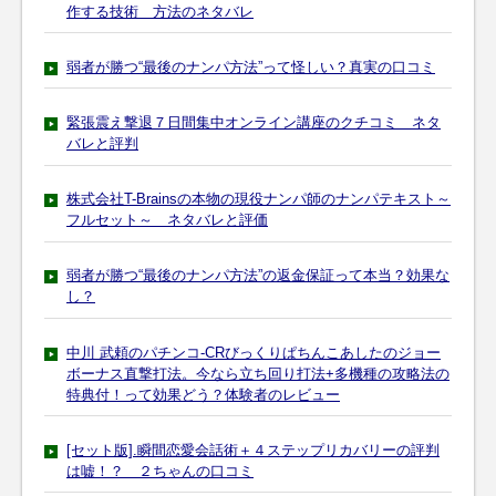
作する技術 方法のネタバレ
弱者が勝つ“最後のナンパ方法”って怪しい？真実の口コミ
緊張震え撃退７日間集中オンライン講座のクチコミ ネタ
バレと評判
株式会社T-Brainsの本物の現役ナンパ師のナンパテキスト～
フルセット～ ネタバレと評価
弱者が勝つ“最後のナンパ方法”の返金保証って本当？効果な
し？
中川 武頼のパチンコ-CRびっくりぱちんこあしたのジョー
ボーナス直撃打法。今なら立ち回り打法+多機種の攻略法の
特典付！って効果どう？体験者のレビュー
[セット版].瞬間恋愛会話術＋４ステップリカバリーの評判
は嘘！？ ２ちゃんの口コミ