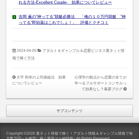
れる方法-Excellent Couple- 効果についてレビュー
吉岡 薫の”神ってる”競艇必勝法 「俺の１０万円競艇 ”神
ってる”即効薬はこれでしょ！」 評価とクチコミ
2024-04-05
アダルト＆ギャンブル＆恋愛ビジネス裏ネット情
報で稼ぐ方法
大平 和幸の上司操縦法 効果
心理学の観点から恋愛の全てが
についてレビュー
学べるフルサポートコンサルっ
て効果なし？暴露ブログ
サブコンテンツ
Copyright ©2026 裏ネット情報で稼ぐ！アダルト情報＆ギャンブル情報で毎
月数万円～を確実に稼ぐ最新マル秘情報♪ All Rights Reserved.