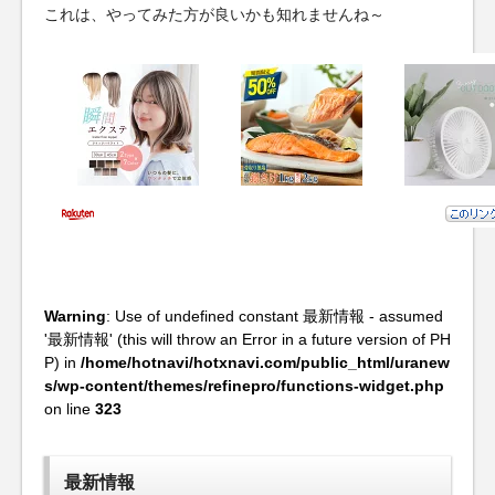
これは、やってみた方が良いかも知れませんね～
Warning
: Use of undefined constant 最新情報 - assumed
'最新情報' (this will throw an Error in a future version of PH
P) in
/home/hotnavi/hotxnavi.com/public_html/uranew
s/wp-content/themes/refinepro/functions-widget.php
on line
323
最新情報