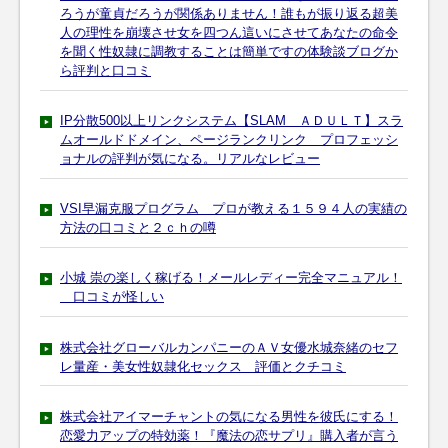
ろうが童貞だろうが関係ありません！誰もが振り返る超美
人の理性を崩壊させ女を四つん這いにさせてあなたの命令
を聞く性奴隷に調教することは簡単ですの体験談ブログか
ら評判と口コミ
IP分散500以上リンクシステム【SLAM ＡＤＵＬＴ】スラ
ムオールドドメイン、ページランクリンク プロフェッシ
ョナルの評判が気になる。リアルなレビュー
VSI早漏克服プログラム プロが教える１５９４人の実績の
方法の口コミと２ｃｈの噂
小城 崇の楽しく稼げる！メールレディー完全マニュアル！
口コミが怪しい
株式会社グローバルカンパニーのＡＶ女優水城奈緒のセフ
レ量産・美女性奴隷化セックス 評価とクチコミ
株式会社アイマーチャントの気になる男性を彼氏にする！
恋愛力アップの特効薬！『魔法の恋サプリ』購入者が言う