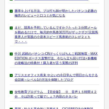
勝率を上げる方法。プロ打ち師が明かしたパチンコ必勝の
極意のレビューと口コミが気になる
まだ、競馬を予想しているんですか？たった３分間メール
を眺めるだけで、毎月的中馬券30万円がザックザク!元競馬
業界人が実践の小資本スピード馬券術のスレが２ｃｈ
で・・・
中川 武頼のパチンコ-CRびっくりぱちんこ戦国無双・MAX
EDITION ボーナス直撃打法。今なら立ち回り打法+多機種
の攻略法の特典付！購入者が言う実際の評判
アリスエオフィス有末 やよいの今日学んで明日からモテる
会話術～レベル1の方法を体験したブログ
女性教育プログラム 【完全版】 ※ 音声１５時間４２
分 ※は詐欺って嘘でしょ？内容のネタバレ
早漏・短小を革命的に克服する CICISBEO法の体験談