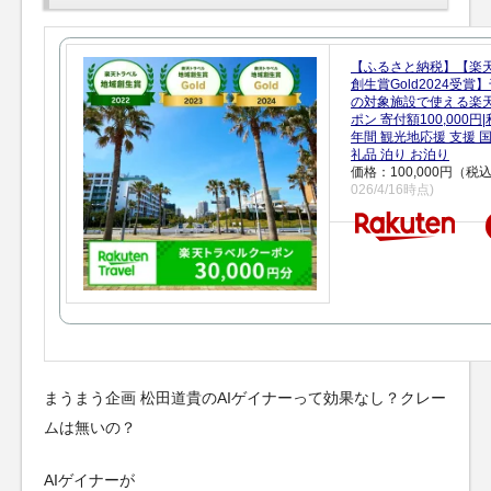
【ふるさと納税】【楽
創生賞Gold2024受
の対象施設で使える楽
ポン 寄付額100,000
年間 観光地応援 支援 
礼品 泊り お泊り
価格：100,000円（税
026/4/16時点)
まうまう企画 松田道貴のAIゲイナーって効果なし？クレー
ムは無いの？
AIゲイナーが