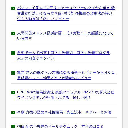
パチンコ-CRルパン三世 ルピナスタワーのダイヤを狙え 確
変継続打法。今なら立ち回り打法+多機種の攻略法の特典
付！の効果は？厳しいレビュー
人間関係ストレス撲滅計画 【メガ動２】の話題になって
いる内容
自宅で一人で出来る口下手改善術「口下手改善プログラ
ム」の内容がネタバレ
亀井 昌人の稼ぐヘルス嬢になる秘訣～ビギナーからＮＯ１
風俗嬢へ～って効果どう？体験者のレビュー
FREEWAY競馬投資法 実践マニュアル Ver.2.40の株式会社
ワイズシステムが評価されてる 怪しい噂？
今泉 真徳の函館＆札幌競馬・完全読本 ネタバレと評価
朝日 新の小堀豊のメールテク二ック 本当の口コミ