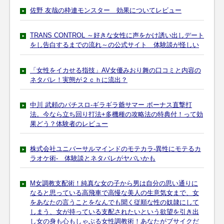
佐野 友哉の枠連モンスター 効果についてレビュー
TRANS CONTROL ～好きな女性に声をかけ誘い出しデート
をし告白するまでの流れ～の公式サイト 体験談が怪しい
「女性をイカせる指技」AV女優みおり舞の口コミと内容の
ネタバレ！実態が２ｃｈに流出？
中川 武頼のパチスロ-ギラギラ爺サマー ボーナス直撃打
法。今なら立ち回り打法+多機種の攻略法の特典付！って効
果どう？体験者のレビュー
株式会社ユニバーサルマインドのモテカラ-異性にモテるカ
ラオケ術- 体験談とネタバレがヤバいかも
M女調教支配術！純真な女の子から男は自分の思い通りに
なると思っている高飛車で高慢な美人の生意気女まで、女
をあなたの言うことをなんでも聞く従順な性の奴隷にして
しまう、女が持っている支配されたいという欲望を引き出
し女の身も心もしゃぶる女性調教術！あなたがブサイクだ