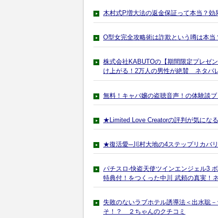
木村式P増大法の返金保証って本当？効
O型女完全攻略術は詐欺という噂は本当
株式会社KABUTOの【期間限定プレ
け上がる！2万人の男性が絶賛 ネタバ
無料！キャバ嬢の盗聴音声！の体験談ブ
★Limited Love Creatorの評判が
★復活愛─川村大地の4ステップリカバ
パチスロ-快盗天使ツインエンジェル3 
特典付！をつくった中川 武頼の真実！
失敗のないラブホテル誘導法＜出水聡－
そ！？ ２ちゃんのクチコミ