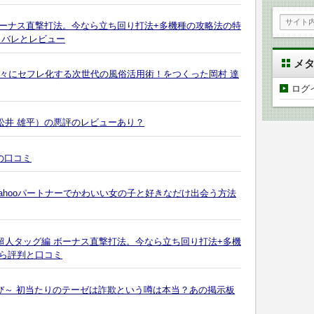
ボーナス直撃打法。今なら立ち回り打法+多機種の攻略法の特
タバレとレビュー
メ
次々にセフレ化する次世代の風俗活用術！をつくった岡村 達
ログ
ve～（松井 雄平）の悪評のレビューあり？
の口コミ
ahooパートナーでかわいい女の子と好きなだけ出会う方法
超人タッグ編 ボーナス直撃打法。今なら立ち回り打法+多機
ら評判と口コミ
び～ 初当たりのテーゼは詐欺という噂は本当？あの掲示板