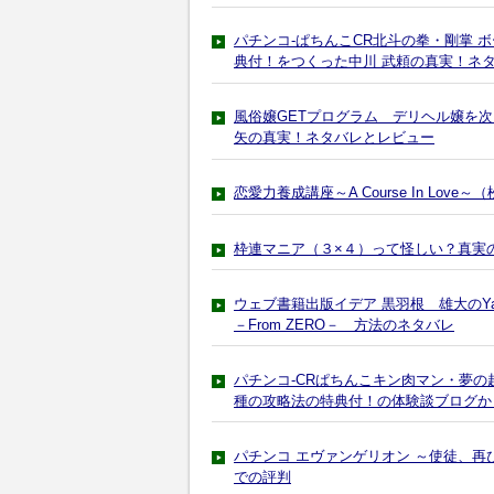
パチンコ-ぱちんこCR北斗の拳・剛掌 
典付！をつくった中川 武頼の真実！ネ
風俗嬢GETプログラム デリヘル嬢を
矢の真実！ネタバレとレビュー
恋愛力養成講座～A Course In Lo
枠連マニア（３×４）って怪しい？真実
ウェブ書籍出版イデア 黒羽根 雄大のY
－From ZERO－ 方法のネタバレ
パチンコ-CRぱちんこキン肉マン・夢の
種の攻略法の特典付！の体験談ブログか
パチンコ エヴァンゲリオン ～使徒、再
での評判