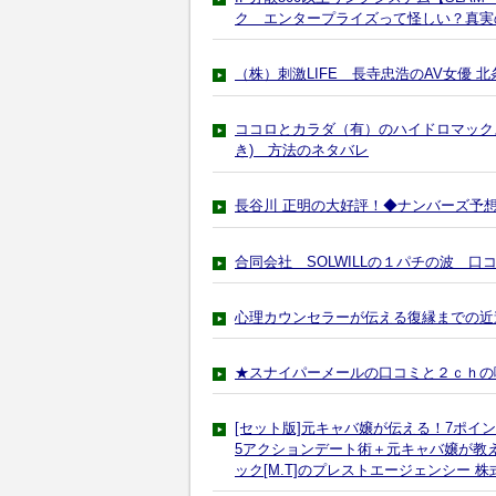
ク エンタープライズって怪しい？真実
（株）刺激LIFE 長寺忠浩のAV女優
ココロとカラダ（有）のハイドロマックス 
き) 方法のネタバレ
長谷川 正明の大好評！◆ナンバーズ予
合同会社 SOLWILLの１パチの波 口
心理カウンセラーが伝える復縁までの近
★スナイパーメールの口コミと２ｃｈの
[セット版]元キャバ嬢が伝える！7ポ
5アクションデート術＋元キャバ嬢が教
ック[M.T]のプレストエージェンシー