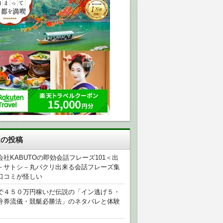
近の投稿
会社KABUTOの即効会話フレーズ101＜出
－サトシ－丸パクリ出来る会話フレーズ集
口コミが怪しい
で４５０万円稼いだ伝説の「イン逃げ５・
舟券流儀・競艇必勝法」のネタバレと体験