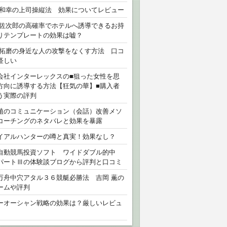
 和幸の上司操縦法 効果についてレビュー
 佐次郎の高確率でホテルへ誘導できるお持
りテンプレートの効果は嘘？
 拓磨の身近な人の攻撃をなくす方法 口コ
怪しい
会社インターレックスの■狙った女性を思
方向に誘導する方法【狂気の華】■購入者
う実際の評判
植のコミュニケーション（会話）改善メソ
コーチングのネタバレと効果を暴露
イアルハンターの噂と真実！効果なし？
自動競馬投資ソフト ワイドダブル的中
パートⅢの体験談ブログから評判と口コミ
万舟中穴アタル３６競艇必勝法 吉岡 薫の
ームや評判
ーオーシャン戦略の効果は？厳しいレビュ