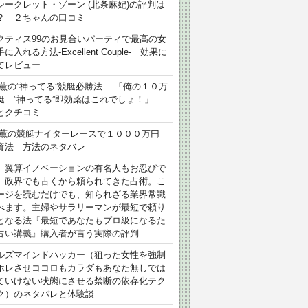
シークレット・ゾーン (北条麻妃)の評判は
？ ２ちゃんの口コミ
クティス99のお見合いパーティで最高の女
に入れる方法-Excellent Couple- 効果に
てレビュー
 薫の”神ってる”競艇必勝法 「俺の１０万
艇 ”神ってる”即効薬はこれでしょ！」
とクチコミ
 薫の競艇ナイターレースで１０００万円
資法 方法のネタバレ
）翼算イノベーションの有名人もお忍びで
、政界でも古くから頼られてきた占術。こ
ージを読むだけでも、知られざる業界常識
べます。主婦やサラリーマンが最短で頼り
となる法『最短であなたもプロ級になるた
占い講義』購入者が言う実際の評判
ルズマインドハッカー（狙った女性を強制
ホレさせココロもカラダもあなた無しでは
ていけない状態にさせる禁断の依存化テク
ク）のネタバレと体験談