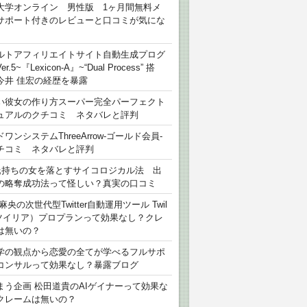
大学オンライン 男性版 1ヶ月間無料メ
サポート付きのレビューと口コミが気にな
ルトアフィリエイトサイト自動生成プログ
r.5~『Lexicon-A』~“Dual Process” 搭
今井 佳宏の経歴を暴露
い彼女の作り方スーパー完全パーフェクト
ュアルのクチコミ ネタバレと評判
ワンシステムThreeArrow-ゴールド会員-
チコミ ネタバレと評判
氏持ちの女を落とすサイコロジカル法 出
の略奪成功法って怪しい？真実の口コミ
麻央の次世代型Twitter自動運用ツール Twil
（ツイリア）プロプランって効果なし？クレ
は無いの？
学の観点から恋愛の全てが学べるフルサポ
コンサルって効果なし？暴露ブログ
まう企画 松田道貴のAIゲイナーって効果な
クレームは無いの？