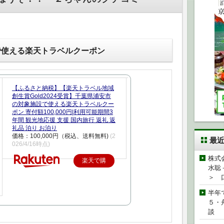
で使える楽天トラベルクーポン
【ふるさと納税】【楽天トラベル地域
創生賞Gold2024受賞】千葉県浦安市
の対象施設で使える楽天トラベルクー
ポン 寄付額100,000円|利用可能期間3
年間 観光地応援 支援 国内旅行 返礼 返
礼品 泊り お泊り
価格：100,000円（税込、送料無料)
(2
最
026/4/16時点)
株式
楽天で購
水聡
入
＞ 
半年
５・
談