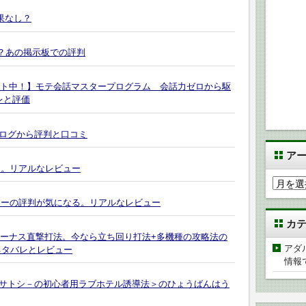
果なし？
？あの掲示板での評判
ゼント中！】モテ会話マスタープログラム 会話力ゼロから駆
レと評価
ログから評判と口コミ
ア
気になる。リアルなレビュー
ア
ー
リーの評判が気になる。リアルなレビュー
カ
カ
イ
ボーナス直撃打法。今なら立ち回り打法+多機種の攻略法の
ブ
アダ
ネタバレとレビュー
情報
サトシ－の初心者用ラブホテル誘導法＞のひょうばんはう