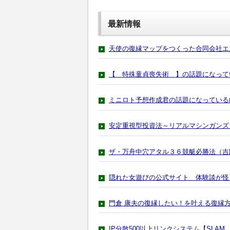
最新情報
天使の復縁マップをつくった合同会社エ
【 特殊童貞喪失術 】の話題になって
ミニロト予想作成君の話題になっている
安定重視型投資法～リアルマシンガンズ
ザ・万舟中穴アタル３６競艇必勝法（吉
隠れた女遊びの公式サイト 体験談が怪
門倉 康夫の復縁したい！を叶える復縁
IP分散500以上リンクシステム【SL