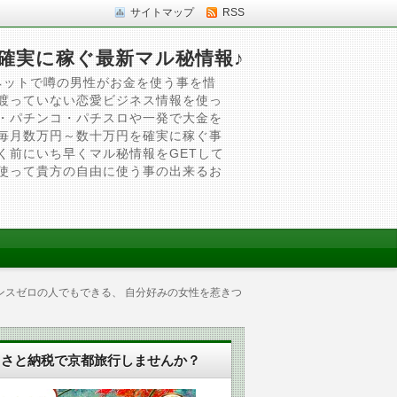
サイトマップ
RSS
確実に稼ぐ最新マル秘情報♪
ネットで噂の男性がお金を使う事を惜
渡っていない恋愛ビジネス情報を使っ
・パチンコ・パチスロや一発で大金を
毎月数万円～数十万円を確実に稼ぐ事
く前にいち早くマル秘情報をGETして
使って貴方の自由に使う事の出来るお
ンスゼロの人でもできる、 自分好みの女性を惹きつ
るさと納税で京都旅行しませんか？