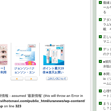
復縁
ール
る
アダ
ラムVe
載 
正し
マニ
デッド
のク
●彼
水聡
本間 
ia
ーム
心理
新情報 - assumed '最新情報' (this will throw an Error in
ート
vi/hotxnavi.com/public_html/uranews/wp-content/
まう
hp
on line
323
し？