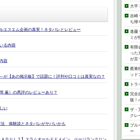
大平
吉崎
ち帰
ルエスエム企画の真実！ネタバレとレビュー
進藤
ミが
いる内容
有限
った
が言
内容
蔡東
ッド
～が【あの掲示板】で話題に！評判や口コミは真実なの？
トラ
岡 薫）の悪評のレビューあり？
完全
版！
しい
ザ・
クレ
方法 体験談とネタバレがヤバいかも
ブル
ー
AM ＡＤＵＬＴ】スラムオールドドメイン、ページランクリン