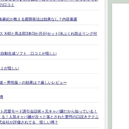
の口コミ
 北条麻妃が教える膣開発法は効果なし？内容暴露
X40と馬太郎3本(3か月分)セット(水ぶくれ防止リング付
想自動生成ソフト 口コミが怪しい
コミが怪しい
道～男性版～の効果は？厳しいレビュー
噂
イント恋愛モード誘引会話術＋元キャバ嬢だから知っている！
える！人気キャバ嬢が次々と落とされた驚愕の口説きテクニ
 株式会社が評価されてる 怪しい噂？