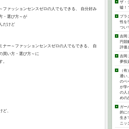
ザ・
嘘！
～ファッションセンスゼロの人でもできる、 自分好み
方・選び方～が
プラ
性を手
んだけど
つい
吉岡
円競
ミナー～ファッションセンスゼロの人でもできる、 自
評価
の買い方・選び方～に
吉岡
す。
夢投
（有
通い
のペ
が学
の人
めの
ガー
けど、
的に
生き
ニッ