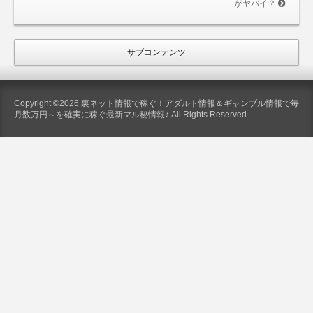
がヤバイ？
サブコンテンツ
Copyright ©2026 裏ネット情報で稼ぐ！アダルト情報＆ギャンブル情報で毎
月数万円～を確実に稼ぐ最新マル秘情報♪ All Rights Reserved.