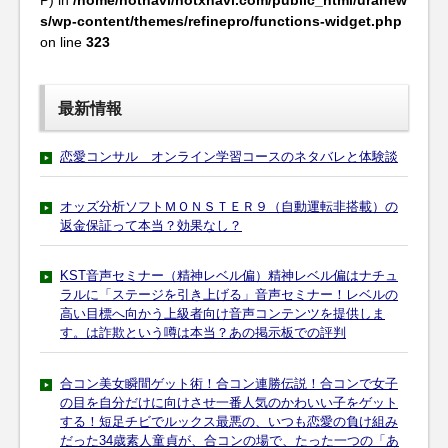
P) in
/home/hotnavi/hotxnavi.com/public_html/uranew
s/wp-content/themes/refinepro/functions-widget.php
on line
323
最新情報
恋愛コンサル オンライン学習コースのネタバレと体験談
オッズ分析ソフトＭＯＮＳＴＥＲ９（自動運転非搭載）の
返金保証って本当？効果なし？
KST音声セミナー（精神レベル偏）精神レベル偏はナチュ
ラルに「ステージを引き上げる」音声セミナー！レベルの
高い目標へ向かう上級者向け音声コンテンツを提供しま
す。は詐欺という噂は本当？あの掲示板での評判
合コン美女瞬間ゲット術！合コン連勝伝説！合コンで女子
の目を自分だけに向けさせ一番人気のかわいい子をゲット
する！短足チビでルックス最悪の、いつも恋愛の負け組み
だった34歳素人童貞が、合コンの場で、たった一つの「あ