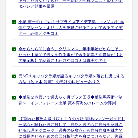
あっさり彼女ができた 一発逆転の究極マニュアル！のネ
タバレと効果を暴露
小泉 憲一のすごい！サプライズアイデア集 ～どんなに高
価なプレゼントよりも人を感動させることができるアイデ
ア～ 評価とクチコミ
今からなら間に合う、クリスマス、年末年始だからこそ、
たった１週間で彼女を作る事ができる驚異の恋愛法が【あ
の掲示板】で話題に！評判や口コミは真実なの？
元NO１キャバクラ嬢が語るキャバクラ嬢を落とし虜にする
方法（佐々木 貴憲）の悪評のレビューあり？
◆単勝２点買いで過去６ヶ月プラス回収◆単勝馬券術＜制
覇＞ インフォレース出版 藏本育海のクレームや評判
【“別れた彼氏を取り戻す１０の方法”復縁ハウツーガイド】
一度心が離れた彼に対して、自然と彼の心に自分を意識さ
せる心理テクニック、過去の反省点から自分自身を魅力的
に成長させるための自己分析能力を身につけるなど、復縁