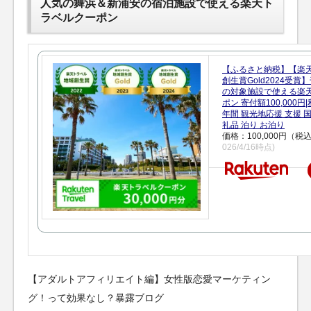
人気の舞浜＆新浦安の宿泊施設で使える楽天ト
ラベルクーポン
【ふるさと納税】【楽
創生賞Gold2024受
の対象施設で使える楽
ポン 寄付額100,000
年間 観光地応援 支援 
礼品 泊り お泊り
価格：100,000円（税
026/4/16時点)
【アダルトアフィリエイト編】女性版恋愛マーケティン
グ！って効果なし？暴露ブログ