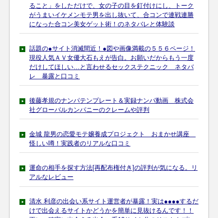
ること」をしただけで、女の子の目を釘付けにし、トーク
がうまいイケメンモテ男を出し抜いて、合コンで連戦連勝
になった合コン美女ゲット術！のネタバレと体験談
話題の●サイト消滅間近！●図や画像満載の５５６ページ！
現役人気ＡＶ女優大石もえが告白。お願いだからもう一度
だけしてほしい…と言わせるセックステクニック ネタバ
レ 暴露と口コミ
後藤孝規のナンパテンプレート＆実録ナンパ動画 株式会
社グローバルカンパニーのクレームや評判
金城 龍男の恋愛モテ嬢養成プロジェクト おまかせ講座
怪しい噂！実践者のリアルな口コミ
運命の相手を探す方法[再配布権付き]の評判が気になる。リ
アルなレビュー
清水 利彦の出会い系サイト運営者が暴露！実は●●●●するだ
けで出会えるサイトかどうかを簡単に見抜けるんです！！