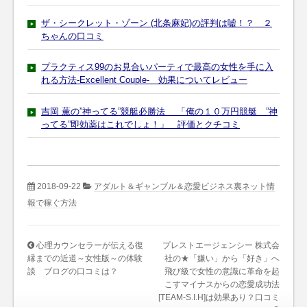
ザ・シークレット・ゾーン (北条麻妃)の評判は嘘！？ ２
ちゃんの口コミ
プラクティス99のお見合いパーティで最高の女性を手に入
れる方法-Excellent Couple- 効果についてレビュー
吉岡 薫の”神ってる”競艇必勝法 「俺の１０万円競艇 ”神
ってる”即効薬はこれでしょ！」 評価とクチコミ
2018-09-22
アダルト＆ギャンブル＆恋愛ビジネス裏ネット情
報で稼ぐ方法
心理カウンセラーが伝える復
プレストエージェンシー 株式会
縁までの近道～女性版～の体験
社の★「嫌い」から「好き」へ
談 ブログの口コミは？
飛び級で女性の意識に革命を起
こすマイナスからの恋愛成功法
[TEAM-S.I.H]は効果あり？口コミ