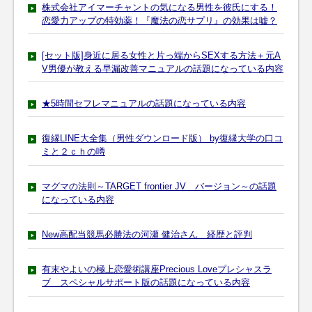
株式会社アイマーチャントの気になる男性を彼氏にする！
恋愛力アップの特効薬！『魔法の恋サプリ』の効果は嘘？
[セット版]身近に居る女性と片っ端からSEXする方法＋元A
V男優が教える早漏改善マニュアルの話題になっている内容
★5時間セフレマニュアルの話題になっている内容
復縁LINE大全集（男性ダウンロード版） by復縁大学の口コ
ミと２ｃｈの噂
マグマの法則～TARGET frontier JV バージョン～の話題
になっている内容
New高配当競馬必勝法の河瀬 健治さん 経歴と評判
有末やよいの極上恋愛術講座Precious Loveプレシャスラ
ブ スペシャルサポート版の話題になっている内容