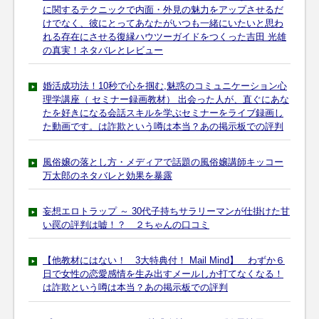
に関するテクニックで内面・外見の魅力をアップさせるだ
けでなく、彼にとってあなたがいつも一緒にいたいと思わ
れる存在にさせる復縁ハウツーガイドをつくった吉田 光雄
の真実！ネタバレとレビュー
婚活成功法！10秒で心を掴む,魅惑のコミュニケーション心
理学講座（ セミナー録画教材） 出会った人が、直ぐにあな
たを好きになる会話スキルを学ぶセミナーをライブ録画し
た動画です。は詐欺という噂は本当？あの掲示板での評判
風俗嬢の落とし方・メディアで話題の風俗嬢講師キッコー
万太郎のネタバレと効果を暴露
妄想エロトラップ ～ 30代子持ちサラリーマンが仕掛けた甘
い罠の評判は嘘！？ ２ちゃんの口コミ
【他教材にはない！ 3大特典付！ Mail Mind】 わずか６
日で女性の恋愛感情を生み出すメールしか打てなくなる！
は詐欺という噂は本当？あの掲示板での評判