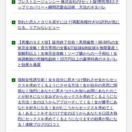
プレストエージェンシー 株式会社の[セット版]男性用4ステ
ップリカバリー＋瞬間恋愛会話術 方法のネタバレ
別れた恋人とヨリを戻すには？[再配布権付き]の評判が気に
なる。リアルなレビュー
【悪魔のＳＥＸ技】販売終了目前！悪用厳禁！99.84%の女
体完全攻略！貴方専用の女蓄&穴奴隷&肉奴隷を無限量産！
覚醒剤以上！女体完全攻略！ソープ嬢からの一子相伝！女
体調教師の究極性戯術！10万円以上の豪華特典のネタバレ
と効果を暴露
強制女性誘引術！女を自分に惹きつけ惚れさせ女からセッ
クスを求めてくるようにさせる方法！女が自分の意思に関
係なく強烈にあなたに惹きつけられ知らぬ間にあなたのこ
とが好きになり女みずからセックスを求めてくるようにな
る方法！女のほうからアプローチしてくる！女が勝手にあ
なたを好きになる！女がむこうからセックスを求めてく
る！あることをするだけで女のほうからあなたを口説き熱
烈にセックスを求めてくるようになりますの効果が気にな
る！体験ブログの口コミ