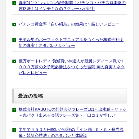
真実は1つ！ホルコン完全制覇！パチンコ・パチスロ本物の
攻略法！はインチキなの？クレームや評判
パチンコ黄金率「白い絹糸」の効果は？厳しいレビュー
モテル男のパーフェクトマニュアルをつくった株式会社明
新の真実！ネタバレとレビュー
億万ボートレディ 負滅買い神達人が競艇レディース戦で１
０００万夢の女子戦必勝法をつくった吉岡 薫の真実！ネタ
バレとレビュー
最近の投稿
株式会社KABUTOの即効会話フレーズ101＜出水聡－サトシ
－丸パクリ出来る会話フレーズ集＞ 口コミが怪しい
半年で４５０万円稼いだ伝説の「イン逃げ５・５・舟券流
儀・競艇必勝法」のネタバレと体験談