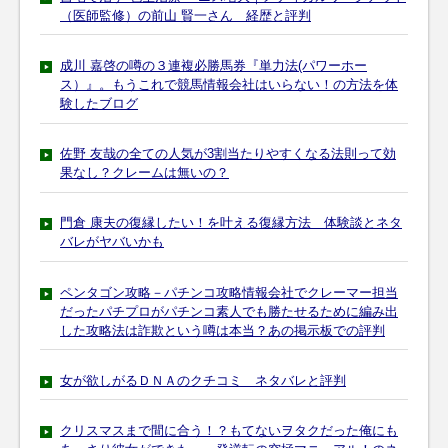
（医師監修）の前山 賢一さん 経歴と評判
成川 嘉啓の噂の３連複必勝馬券『単力法(パワーホー
ス）』。もうこれで競馬情報会社はいらない！の方法を体
験したブログ
佐野 友哉の全ての人気が3割当たりやすくなる法則って効
果なし？クレームは無いの？
門倉 康夫の復縁したい！を叶える復縁方法 体験談とネタ
バレがヤバいかも
ペンタゴン攻略－パチンコ攻略情報会社でクレーマー担当
だったパチプロがパチンコ素人でも勝たせるために編み出
した攻略法は詐欺という噂は本当？あの掲示板での評判
女が欲しがるＤＮＡのクチコミ ネタバレと評判
クリスマスまで間に合う！？もてないヲタクだった俺にも