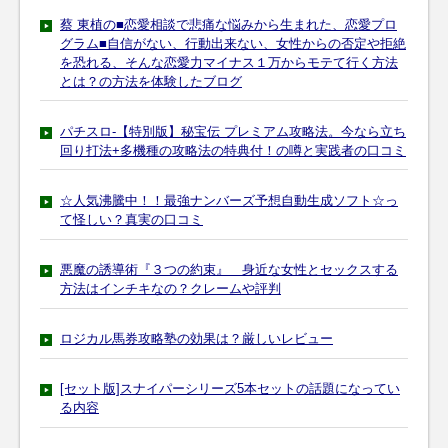
蔡 東植の■恋愛相談で悲痛な悩みから生まれた、恋愛プロ
グラム■自信がない、行動出来ない、女性からの否定や拒絶
を恐れる、そんな恋愛力マイナス１万からモテて行く方法
とは？の方法を体験したブログ
パチスロ-【特別版】秘宝伝 プレミアム攻略法。今なら立ち
回り打法+多機種の攻略法の特典付！の噂と実践者の口コミ
☆人気沸騰中！！最強ナンバーズ予想自動生成ソフト☆っ
て怪しい？真実の口コミ
悪魔の誘導術『３つの約束』 身近な女性とセックスする
方法はインチキなの？クレームや評判
ロジカル馬券攻略塾の効果は？厳しいレビュー
[セット版]スナイパーシリーズ5本セットの話題になってい
る内容