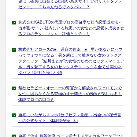
更に…確実に出会える出会い系10サイト分のリストをプレ
ゼント。 ２ちゃんねるでネタバレ！？
株式会社KABUTOの恋愛プロの高確率な社内恋愛成功法＜
出水聡-サトシ-社内にいる片思いの女性との恋愛を成功させ
るプロのテクニック＞ 評価とクチコミ
株式会社アローズの■ 運命の媚薬 ■ 男があなたにハマ
ってヤミつきになる！男を虜にして離さない女のセックス
テクニック ”鮎川まどか”の女性のためのセックスマニュア
ル 男を魅了する女のセックステクニックを全て公開のネ
タバレ！評判と怪しい噂
禁欲セラピー～オナニーの弊害から解放されフェロモンで
女性に困らなくなる究極のオナ禁法～の効果が気になる！
体験ブログの口コミ
自宅にいながらスマホ1台でセフレ量産 ～出会いの秘伝書
～の公式サイト 体験談が怪しい
自宅で治す 包茎治療 ペニス増大｜メディカルワークアウト