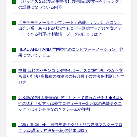
【セックス２/恋愛記事提供】男性版恋愛マーケティング！
の話題になっている内容
「モテモテメールテンプレート」恋愛、ナンパ、合コン、
出会い系、あらゆる状況でもコピー送信するだけで女とデ
ートできる雛形の体験談 ブログの口コミは？
HEAD AND HAND 竹内裕也のコンピフォーメーション 効
果についてレビュー
中川 武頼のパチンコ-CR吉宗 ボーナス直撃打法。今なら立
ち回り打法+多機種の攻略法の特典付！の方法を体験したブ
ログ
◇B型の特性を徹底的に逆手にとって惚れさせる！◆B型女
性の惚れさせ方＜恋愛プロデューサー出水聡の恋愛テクニ
ック＞はインチキなの？クレームや評判
（株）刺激LIFE 長寺忠浩のクリトリス愛撫マスタープロ
グラム(講師：神波多一花)の効果は嘘？