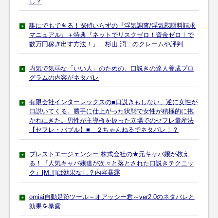
し？
誰にでもできる！探偵いらずの『浮気調査/浮気慰謝料請求
マニュアル』＋特典『ネットでリスクゼロ！資金ゼロ！で
数万円稼ぎ出す方法！』 杉山 潤二のクレームや評判
内気で気弱な「いい人」のための、口説きの達人養成プロ
グラムの内容がネタバレ
有限会社インターレックスの■口説きもしない、逆に女性が
口説いてくる。勝手に仕上がった状態で女性が積極的に抱
かれにきた。男性が主導権を握った立場でのセフレ量産法
【セフレ・バブル】■ ２ちゃんねるでネタバレ！？
プレストエージェンシー 株式会社の★元キャバ嬢が教え
る！『人気キャバ嬢達が次々と落とされた口説きテクニッ
ク』[M.T]は効果なし？内容暴露
omiai自動足跡ツール～オアッシー君～ver2.0のネタバレと
効果を暴露