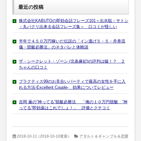
最近の投稿
株式会社KABUTOの即効会話フレーズ101＜出水聡－サトシ
－丸パクリ出来る会話フレーズ集＞ 口コミが怪しい
半年で４５０万円稼いだ伝説の「イン逃げ５・５・舟券流
儀・競艇必勝法」のネタバレと体験談
ザ・シークレット・ゾーン (北条麻妃)の評判は嘘！？ ２
ちゃんの口コミ
プラクティス99のお見合いパーティで最高の女性を手に入
れる方法-Excellent Couple- 効果についてレビュー
吉岡 薫の”神ってる”競艇必勝法 「俺の１０万円競艇 ”神
ってる”即効薬はこれでしょ！」 評価とクチコミ
2018-10-11
（2018-10-10更新）
アダルト＆ギャンブル＆恋愛