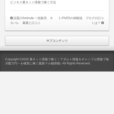
ビジネス裏ネット情報で稼ぐ方法
話題の5minute 一括販売 ネ
L-FIVE5の体験談 ブログの口コ
タバレ 暴露と口コミ
ミは？
サブコンテンツ
Copyright ©2026 裏ネット情報で稼ぐ！アダルト情報＆ギャンブル情報で毎
月数万円～を確実に稼ぐ最新マル秘情報♪ All Rights Reserved.