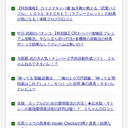
【特別価格】 カリスマキャバ嬢 如月舞が教える『恋愛バイ
ブル』 ＬＯＶＥ ＳＥＣＲＥＴ（ラブシークレット）の効果
が気になる！体験ブログの口コミ
中川 武頼のパチンコ-【特別版】CRスーパー海物語 プレミ
アム攻略法。今なら立ち回り打法+多機種の攻略法の特典
付！って効果なし？クレームは無いの？
与那覇 武の大人気！ナンバーズ予想自動作成ソフト ２ち
ゃんねるでネタバレ！？
”神ってる”競艇必勝法 「俺の１０万円競艇 ”神ってる”即
効薬はこれでしょ！」をつくった吉岡 薫の真実！ネタバレ
とレビュー
夫婦、カップルのための愛情復活の方法！★出水聡－サト
シ－の最強愛情復活術の評判は嘘！？ ２ちゃんの口コミ
天馬リョウの馬券術 Insider Checkerの噂と真実！効果な