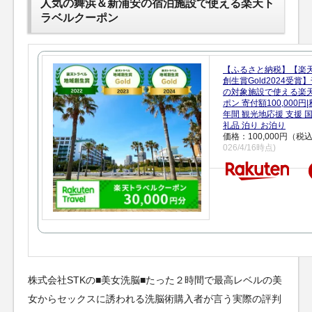
人気の舞浜＆新浦安の宿泊施設で使える楽天ト
ラベルクーポン
【ふるさと納税】【楽
創生賞Gold2024受
の対象施設で使える楽
ポン 寄付額100,000
年間 観光地応援 支援 
礼品 泊り お泊り
価格：100,000円（税
026/4/16時点)
株式会社STKの■美女洗脳■たった２時間で最高レベルの美
女からセックスに誘われる洗脳術購入者が言う実際の評判