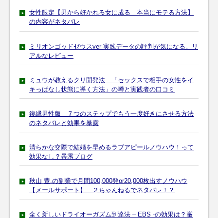
女性限定【男から好かれる女に成る 本当にモテる方法】
の内容がネタバレ
ミリオンゴッドゼウスver 実践データの評判が気になる。リ
アルなレビュー
ミュウが教えるクリ開発法 「セックスで相手の女性をイ
キっぱなし状態に導く方法」の噂と実践者の口コミ
復縁男性版 ７つのステップでもう一度好きにさせる方法
のネタバレと効果を暴露
清らかな交際で結婚を早めるラブアピールノウハウ！って
効果なし？暴露ブログ
秋山 豊.の副業で月間100,000発or20,000枚出すノウハウ
【メールサポート】 ２ちゃんねるでネタバレ！？
全く新しいドライオーガズム到達法 – EBS -の効果は？厳