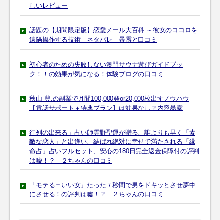
しいレビュー
話題の【期間限定版】恋愛メール大百科 ～彼女のココロを
遠隔操作する技術 ネタバレ 暴露と口コミ
初心者のための失敗しない澳門サウナ遊びガイドブッ
ク！！の効果が気になる！体験ブログの口コミ
秋山 豊.の副業で月間100,000発or20,000枚出すノウハウ
【電話サポート＋特典プラン】は効果なし？内容暴露
行列の出来る」占い師雲野聖運が贈る、誰よりも早く「素
敵な恋人」と出逢い、結ばれ絶対に幸せで満たされる「縁
命占」占いフルセット、安心の180日完全返金保障付の評判
は嘘！？ ２ちゃんの口コミ
「モテる＝いい女」たった７秒間で男をドキッとさせ夢中
にさせる！の評判は嘘！？ ２ちゃんの口コミ