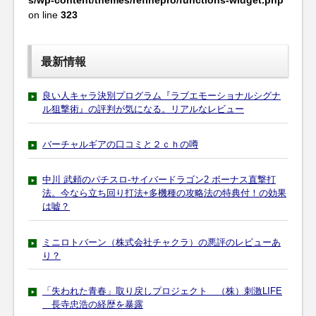
s/wp-content/themes/refinepro/functions-widget.php
on line
323
最新情報
良い人キャラ決別プログラム『ラブエモーショナルシグナ
ル狙撃術』の評判が気になる。リアルなレビュー
バーチャルギアの口コミと２ｃｈの噂
中川 武頼のパチスロ-サイバードラゴン2 ボーナス直撃打
法。今なら立ち回り打法+多機種の攻略法の特典付！の効果
は嘘？
ミニロトバーン（株式会社チャクラ）の悪評のレビューあ
り？
「失われた青春」取り戻しプロジェクト （株）刺激LIFE
長寺忠浩の経歴を暴露