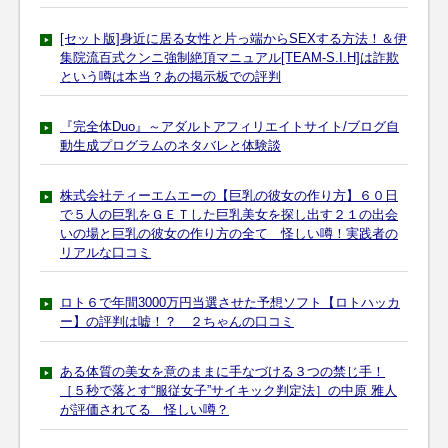
[セット版]身近に居る女性と片っ端からSEXする方法！＆伊
集院流百式クンニ強制絶頂マニュアル[TEAM-S.I.H]は詐欺
という噂は本当？あの掲示板での評判
『完全体Duo』～アダルトアフィリエイトサイト/ブログ自
動生成プログラムのネタバレと体験談
株式会社ティーエムエーの【巨乳の彼女の作り方】６０日
で５人の巨乳をＧＥＴした巨乳美女を探し出す２１の出会
いの場と巨乳の彼女の作り方の全て 怪しい噂！実践者の
リアルな口コミ
ロト６で年間3000万円当選させた予想ソフト【ロトハッカ
ー】の評判は嘘！？ ２ちゃんの口コミ
ある体質の美女を意のままに手なづける３つの禁じ手！
［５秒で落とす“服従女子”サイキック判定法］の中原 雅人
が評価されてる 怪しい噂？