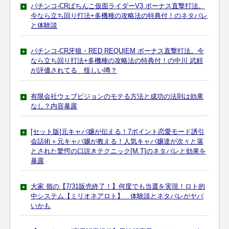
パチンコ-CRぱちんこ仮面ライダーV3 ボーナス直撃打法。
今なら立ち回り打法+多機種の攻略法の特典付！のネタバレ
と体験談
パチンコ-CR牙狼・RED REQUIEM ボーナス直撃打法。今
なら立ち回り打法+多機種の攻略法の特典付！の中川 武頼
が評価されてる 怪しい噂？
有限会社ウェブビジョンのモテる方法と成功の法則は効果
なし？内容暴露
[セット版]元キャバ嬢が伝える！7ポイント恋愛モード誘引
会話術＋元キャバ嬢が教える！人気キャバ嬢達が次々と落
とされた驚愕の口説きテクニック[M.T]のネタバレと効果を
暴露
大家 嶺の【7/31販売終了！】何度でも当選を実現！ロト的
中システム【ミリオネアロト】 体験談とネタバレがヤバ
いかも