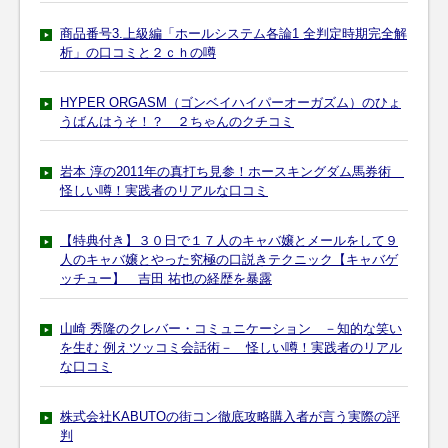
商品番号3.上級編「ホールシステム各論1 全判定時期完全解
析」の口コミと２ｃｈの噂
HYPER ORGASM（ゴンベイハイパーオーガズム）のひょ
うばんはうそ！？ ２ちゃんのクチコミ
岩本 淳の2011年の真打ち見参！ホースキングダム馬券術
怪しい噂！実践者のリアルな口コミ
【特典付き】３０日で１７人のキャバ嬢とメールをして９
人のキャバ嬢とやった究極の口説きテクニック【キャバゲ
ッチュー】 吉田 祐也の経歴を暴露
山崎 秀隆のクレバー・コミュニケーション －知的な笑い
を生む 例えツッコミ会話術－ 怪しい噂！実践者のリアル
な口コミ
株式会社KABUTOの街コン徹底攻略購入者が言う実際の評
判