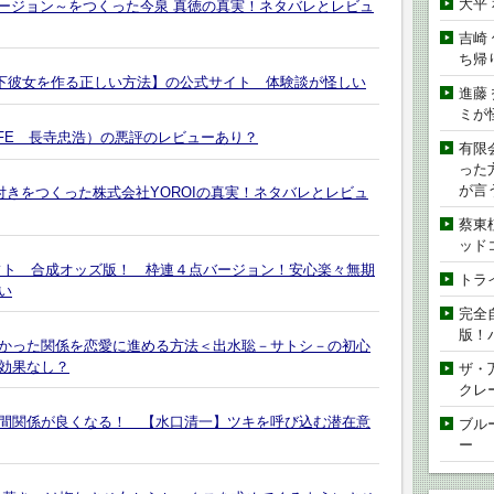
大平
 JV バージョン～をつくった今泉 真徳の真実！ネタバレとレビュ
吉崎
ち帰
離れた年下彼女を作る正しい方法】の公式サイト 体験談が怪しい
進藤
ミが
FE 長寺忠浩）の悪評のレビューあり？
有限
った
が言
※大特典付きをつくった株式会社YOROIの真実！ネタバレとレビュ
蔡東
ッド
フト 合成オッズ版！ 枠連４点バージョン！安心楽々無期
トラ
い
完全
版！
かった関係を恋愛に進める方法＜出水聡－サトシ－の初心
効果なし？
ザ・
クレ
間関係が良くなる！ 【水口清一】ツキを呼び込む潜在意
ブル
ー