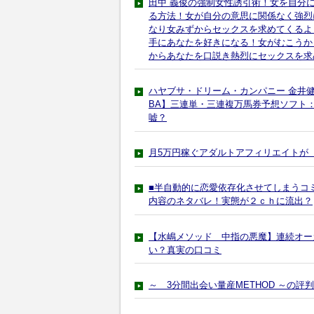
田中 義俊の強制女性誘引術！女を自分
る方法！女が自分の意思に関係なく強烈
なり女みずからセックスを求めてくるよ
手にあなたを好きになる！女がむこうか
からあなたを口説き熱烈にセックスを求
ハヤブサ・ドリーム・カンパニー 金井
BA】三連単・三連複万馬券予想ソフト：HA
嘘？
月5万円稼ぐアダルトアフィリエイトが
■半自動的に恋愛依存化させてしまうコ
内容のネタバレ！実態が２ｃｈに流出？
【水嶋メソッド 中指の悪魔】連続オー
い？真実の口コミ
～ 3分間出会い量産METHOD ～の