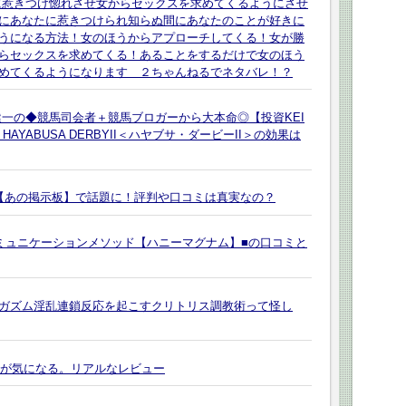
に惹きつけ惚れさせ女からセックスを求めてくるようにさせ
にあなたに惹きつけられ知らぬ間にあなたのことが好きに
うになる方法！女のほうからアプローチしてくる！女が勝
らセックスを求めてくる！あることをするだけで女のほう
めてくるようになります ２ちゃんねるでネタバレ！？
健一の◆競馬司会者＋競馬ブロガーから大本命◎【投資KEI
YABUSA DERBYII＜ハヤブサ・ダービーII＞の効果は
【あの掲示板】で話題に！評判や口コミは真実なの？
ミュニケーションメソッド【ハニーマグナム】■の口コミと
ガズム淫乱連鎖反応を起こすクリトリス調教術って怪し
評判が気になる。リアルなレビュー