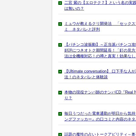
二宮 紫の【エロテク７】という名の実
は無いの？
ミュウが教えるクリ開発法 「セックス
ミ ネタバレと評判
【パチンコ波振動】～正当派パチンコ攻略
好評につきオトク期間延長！「釘の見方
法は全機種対応！の噂と真実！効果なし
【Ultimate conversation】
法！のネタバレと体験談
本物の現役ナンパ師のナンパCD『Real Nan
り？
毎日うつだった電車通勤が明日から気持
ングファッカー』の口コミと内容のネタ
話題の魔性の占いトークアビリティ～奥