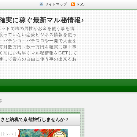
サイトマップ
RSS
確実に稼ぐ最新マル秘情報♪
ネットで噂の男性がお金を使う事を惜
渡っていない恋愛ビジネス情報を使っ
・パチンコ・パチスロや一発で大金を
毎月数万円～数十万円を確実に稼ぐ事
く前にいち早くマル秘情報をGETして
使って貴方の自由に使う事の出来るお
容
るさと納税で京都旅行しませんか？