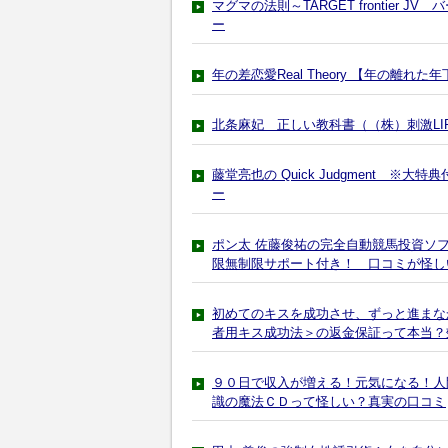
マグマの法則～TARGET frontier
ー
年の差恋愛Real Theory 【年の
北条麻妃 正しい教科書（（株）刺激LI
藤堂亮也の Quick Judgment 
ー
ポン太 佐藤俊祐の完全自動競馬投資ソ
限無制限サポート付き！ 口コミが怪し
初めてのキスを成功させ、ずっと進まな
者用キス成功法＞の返金保証って本当？
９０日で収入が増える！元気になる！人
識の魔法ＣＤって怪しい？真実の口コミ