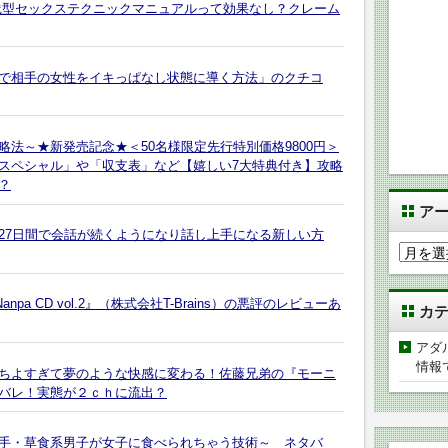
践型セックステクニックマニュアルって効果なし？クレーム
で相手の女性をイキっぱなし状態に導く方法」のクチコ
法～★新発売記念★＜50名様限定先行特別価格9800円＞
スペシャル」や「収支表」など【嬉しい7大特典付き】攻略
？
ア
 口下手な人が27日間で会話が続くようになり話し上手になる新しい方
ア
ー
カ
pa CD vol.2』（株式会社T-Brains）の悪評のレビューあ
カ
イ
ブ
アダ
情報
ちよすぎて夢のような快感に変わる！佐藤兄弟の『モーニ
バレ！実態が２ｃｈに流出？
手・草食系男子が女子に食べられちゃう技術～ ネタバ