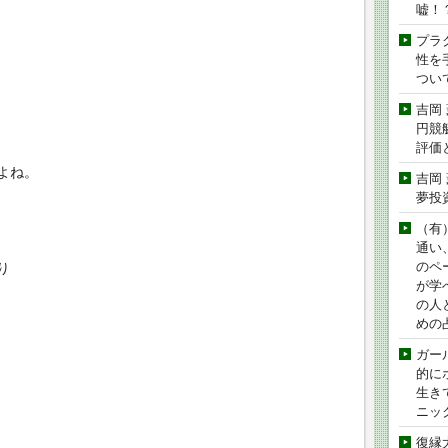
嘘！
プラ
性を手
つい
吉岡
円競
評価
よね。
吉岡
夢投
（有
通い
のペ
り
が学
の人
めの
ガー
的に
生き
ニッ
復縁