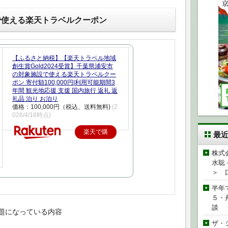
で使える楽天トラベルクーポン
【ふるさと納税】【楽天トラベル地域
創生賞Gold2024受賞】千葉県浦安市
の対象施設で使える楽天トラベルクー
ポン 寄付額100,000円|利用可能期間3
年間 観光地応援 支援 国内旅行 返礼 返
礼品 泊り お泊り
価格：100,000円（税込、送料無料)
(2
026/4/16時点)
楽天で購
最
入
株式
水聡
＞ 
半年
５・
談
題になっている内容
ザ・