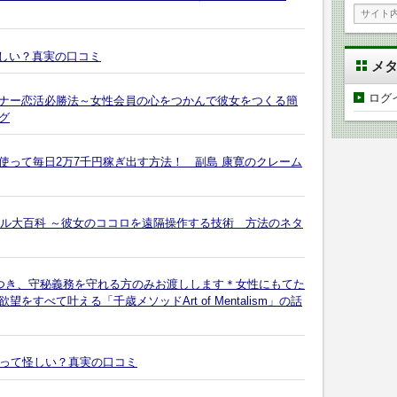
怪しい？真実の口コミ
メ
ログ
ナー恋活必勝法～女性会員の心をつかんで彼女をつくる簡
グ
使って毎日2万7千円稼ぎ出す方法！ 副島 康寛のクレーム
ール大百科 ～彼女のココロを遠隔操作する技術 方法のネタ
につき、守秘義務を守れる方のみお渡しします＊女性にもてた
すべて叶える「千歳メソッドArt of Mentalism」の話
スって怪しい？真実の口コミ