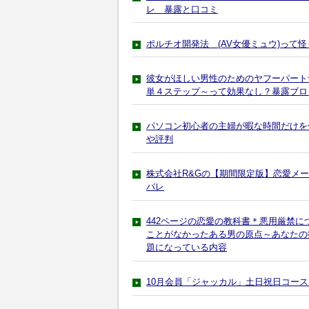
レ 暴露と口コミ
ポルチオ開発法 (AV女優ミュウ)って
彼女がほしい男性のためのヤフーパート
単４ステップ～って効果なし？暴露ブロ
パソコン初心者の主婦が暇な時間だけを
や評判
株式会社R&Gの【期間限定版】恋愛メ
バレ
442ページの恋愛の教科書＊悪用厳禁
ことがなかったある男の原点～あなたの欲望を
題になっている内容
10月会員「ジャッカル」土日祝日コー