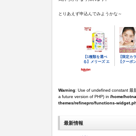
とりあえず申込んでみようかな～
Warning
: Use of undefined constant 最
a future version of PHP) in
/home/hotna
themes/refinepro/functions-widget.p
最新情報