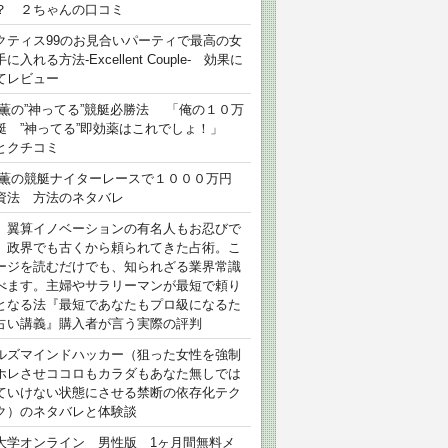
？ ２ちゃんの口コミ
クティス99のお見合いパーティで最高の女
に入れる方法-Excellent Couple- 効果に
てレビュー
 薫の”神ってる”競艇必勝法 「俺の１０万
艇 ”神ってる”即効薬はこれでしょ！」
とクチコミ
 薫の競艇ナイターレースで１０００万円
資法 方法のネタバレ
）翼算イノベーションの有名人もお忍びで
、政界でも古くから頼られてきた占術。こ
ージを読むだけでも、知られざる業界常識
べます。主婦やサラリーマンが最短で頼り
となる法『最短であなたもプロ級になるた
占い講義』購入者が言う実際の評判
ルズマインドハッカー（狙った女性を強制
ホレさせココロもカラダもあなた無しでは
ていけない状態にさせる禁断の依存化テク
ク）のネタバレと体験談
大学オンライン 男性版 1ヶ月間無料メ