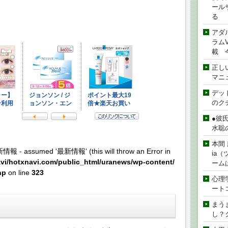
ール
る
アダ
ラムVe
載 
正し
マニ
デッド
のク
●彼
水聡
本間 
新情報 - assumed '最新情報' (this will throw an Error in
ia
vi/hotxnavi.com/public_html/uranews/wp-content/
ーム
hp
on line
323
心理
ート
まう
し？