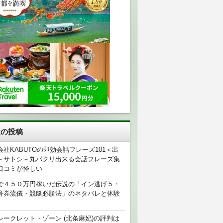
近の投稿
会社KABUTOの即効会話フレーズ101＜出
－サトシ－丸パクリ出来る会話フレーズ集
口コミが怪しい
で４５０万円稼いだ伝説の「イン逃げ５・
舟券流儀・競艇必勝法」のネタバレと体験
シークレット・ゾーン (北条麻妃)の評判は