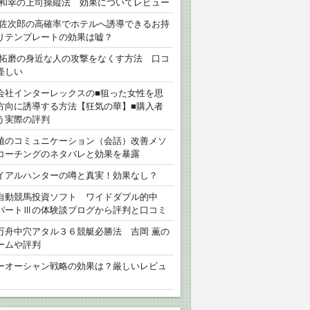
 和幸の上司操縦法 効果についてレビュー
 佐次郎の高確率でホテルへ誘導できるお持
りテンプレートの効果は嘘？
 拓磨の身近な人の攻撃をなくす方法 口コ
怪しい
会社インターレックスの■狙った女性を思
方向に誘導する方法【狂気の華】■購入者
う実際の評判
植のコミュニケーション（会話）改善メソ
コーチングのネタバレと効果を暴露
イアルハンターの噂と真実！効果なし？
自動競馬投資ソフト ワイドダブル的中
パートⅢの体験談ブログから評判と口コミ
万舟中穴アタル３６競艇必勝法 吉岡 薫の
ームや評判
ーオーシャン戦略の効果は？厳しいレビュ