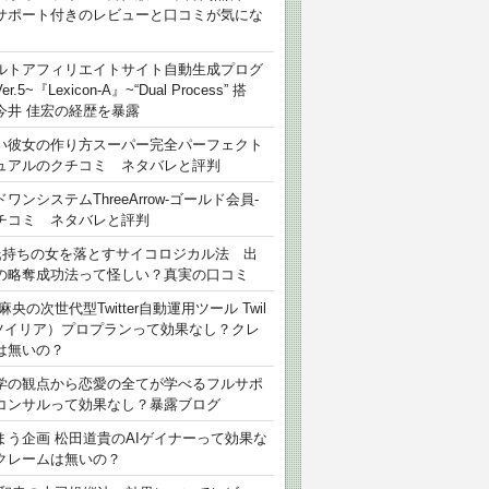
サポート付きのレビューと口コミが気にな
ルトアフィリエイトサイト自動生成プログ
r.5~『Lexicon-A』~“Dual Process” 搭
今井 佳宏の経歴を暴露
い彼女の作り方スーパー完全パーフェクト
ュアルのクチコミ ネタバレと評判
ワンシステムThreeArrow-ゴールド会員-
チコミ ネタバレと評判
氏持ちの女を落とすサイコロジカル法 出
の略奪成功法って怪しい？真実の口コミ
麻央の次世代型Twitter自動運用ツール Twil
（ツイリア）プロプランって効果なし？クレ
は無いの？
学の観点から恋愛の全てが学べるフルサポ
コンサルって効果なし？暴露ブログ
まう企画 松田道貴のAIゲイナーって効果な
クレームは無いの？