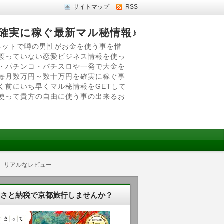
サイトマップ
RSS
確実に稼ぐ最新マル秘情報♪
ネットで噂の男性がお金を使う事を惜
渡っていない恋愛ビジネス情報を使っ
・パチンコ・パチスロや一発で大金を
毎月数万円～数十万円を確実に稼ぐ事
く前にいち早くマル秘情報をGETして
使って貴方の自由に使う事の出来るお
る。リアルなレビュー
るさと納税で京都旅行しませんか？