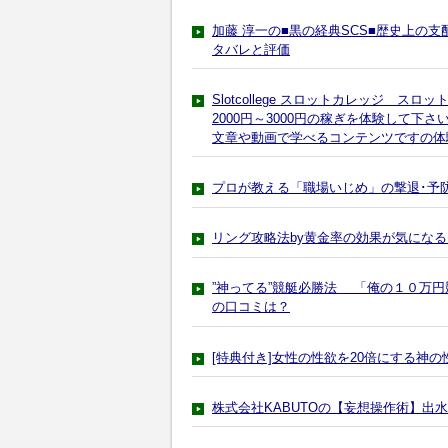
加藤 淳一の■黒の経典SCS■歴史上の
タバレと評価
Slotcollege スロットカレッジ 
2000円～3000円の稼ぎを体験して
文章や動画で学べるコンテンツですの体
プロが教える「職場いじめ」の撃退･予
リング攻略法by黄金率の効果が気にな
”神ってる”競艇必勝法 「俺の１０万円
の口コミは？
[特典付き]女性の性欲を20倍にする神
株式会社KABUTOの【妄想操作術】出水