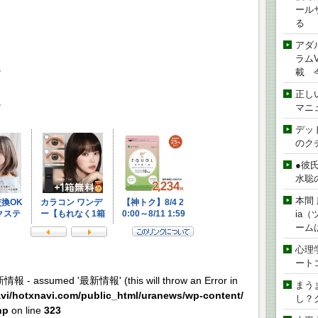
ール
る
アダ
ラムVe
。
載 
正し
。
マニ
デッド
のク
●彼
水聡
本間 
ia
ーム
心理
ート
新情報 - assumed '最新情報' (this will throw an Error in
まう
vi/hotxnavi.com/public_html/uranews/wp-content/
し？
hp
on line
323