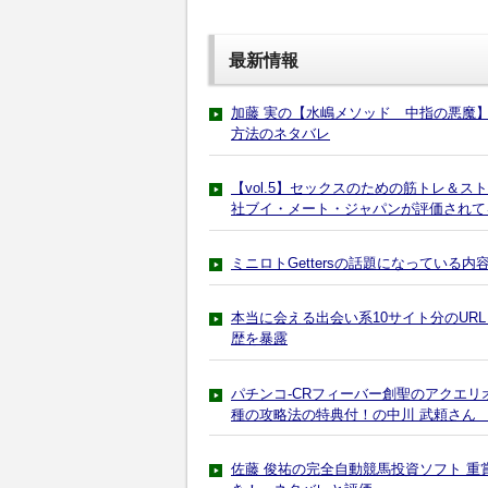
最新情報
加藤 実の【水嶋メソッド 中指の悪魔
方法のネタバレ
【vol.5】セックスのための筋トレ＆スト
社ブイ・メート・ジャパンが評価されて
ミニロトGettersの話題になっている内
本当に会える出会い系10サイト分のUR
歴を暴露
パチンコ-CRフィーバー創聖のアクエリ
種の攻略法の特典付！の中川 武頼さん
佐藤 俊祐の完全自動競馬投資ソフト 