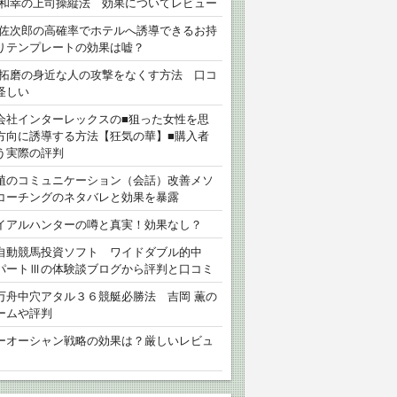
 和幸の上司操縦法 効果についてレビュー
 佐次郎の高確率でホテルへ誘導できるお持
りテンプレートの効果は嘘？
 拓磨の身近な人の攻撃をなくす方法 口コ
怪しい
会社インターレックスの■狙った女性を思
方向に誘導する方法【狂気の華】■購入者
う実際の評判
植のコミュニケーション（会話）改善メソ
コーチングのネタバレと効果を暴露
イアルハンターの噂と真実！効果なし？
自動競馬投資ソフト ワイドダブル的中
パートⅢの体験談ブログから評判と口コミ
万舟中穴アタル３６競艇必勝法 吉岡 薫の
ームや評判
ーオーシャン戦略の効果は？厳しいレビュ