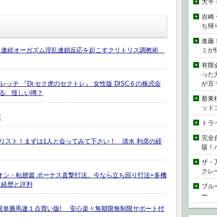
大平
吉崎
ち帰
進藤
ミが
】連続オーガズム淫乱連鎖反応を起こすクリトリス調教術
有限
った
が言
レッチ 『Dr.セク虎のセクトレ』 女性版 DISC６の株式会
る 怪しい噂？
蔡東
ッド
容
トラ
完全
Lリスト！まずは1人と会ってみて下さい！ 清水 利彦の経
版！
ザ・
クレ
オン・転翅篇 ボーナス直撃打法。今なら立ち回り打法+多機
 経歴と評判
ブル
ー
重賞単勝馬連１点買い版! 安心楽々無期限無制限サポート付