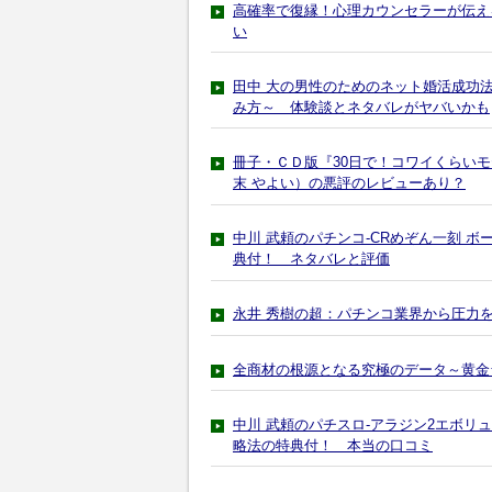
高確率で復縁！心理カウンセラーが伝え
い
田中 大の男性のためのネット婚活成功
み方～ 体験談とネタバレがヤバいかも
冊子・ＣＤ版『30日で！コワイくらいモ
末 やよい）の悪評のレビューあり？
中川 武頼のパチンコ-CRめぞん一刻 
典付！ ネタバレと評価
永井 秀樹の超：パチンコ業界から圧力
全商材の根源となる究極のデータ～黄金
中川 武頼のパチスロ-アラジン2エボリ
略法の特典付！ 本当の口コミ