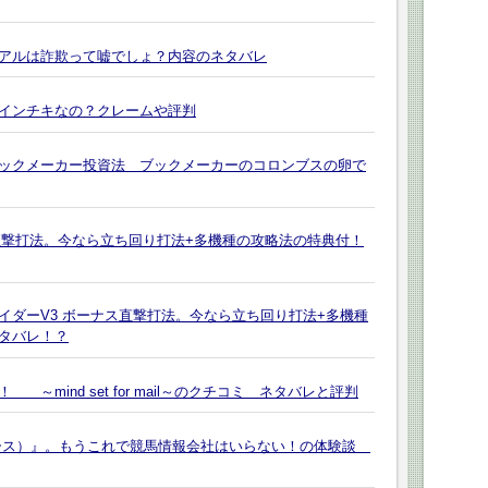
アルは詐欺って嘘でしょ？内容のネタバレ
インチキなの？クレームや評判
ックメーカー投資法 ブックメーカーのコロンブスの卵で
ス直撃打法。今なら立ち回り打法+多機種の攻略法の特典付！
ライダーV3 ボーナス直撃打法。今なら立ち回り打法+多機種
タバレ！？
mind set for mail～のクチコミ ネタバレと評判
ース）』。もうこれで競馬情報会社はいらない！の体験談