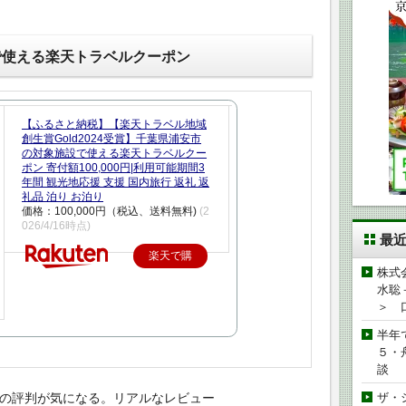
で使える楽天トラベルクーポン
【ふるさと納税】【楽天トラベル地域
創生賞Gold2024受賞】千葉県浦安市
の対象施設で使える楽天トラベルクー
ポン 寄付額100,000円|利用可能期間3
年間 観光地応援 支援 国内旅行 返礼 返
礼品 泊り お泊り
価格：100,000円（税込、送料無料)
(2
026/4/16時点)
最
楽天で購
株式
入
水聡
＞ 
半年
５・
談
子)の評判が気になる。リアルなレビュー
ザ・