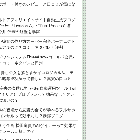
サポート付きのレビューと口コミが気にな
ルトアフィリエイトサイト自動生成プログ
r.5~『Lexicon-A』~“Dual Process” 搭
今井 佳宏の経歴を暴露
い彼女の作り方スーパー完全パーフェクト
ュアルのクチコミ ネタバレと評判
ワンシステムThreeArrow-ゴールド会員-
チコミ ネタバレと評判
氏持ちの女を落とすサイコロジカル法 出
の略奪成功法って怪しい？真実の口コミ
麻央の次世代型Twitter自動運用ツール Twil
（ツイリア）プロプランって効果なし？クレ
は無いの？
学の観点から恋愛の全てが学べるフルサポ
コンサルって効果なし？暴露ブログ
まう企画 松田道貴のAIゲイナーって効果な
クレームは無いの？