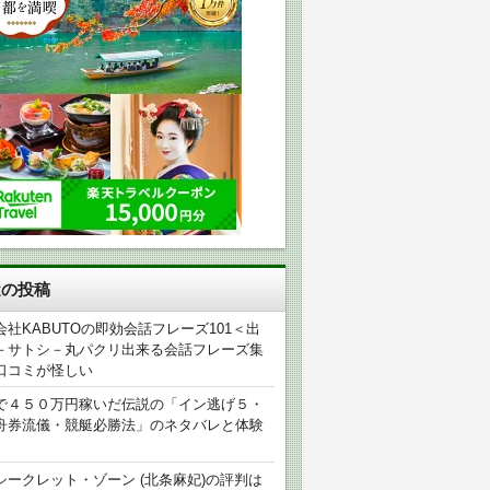
近の投稿
会社KABUTOの即効会話フレーズ101＜出
－サトシ－丸パクリ出来る会話フレーズ集
口コミが怪しい
で４５０万円稼いだ伝説の「イン逃げ５・
舟券流儀・競艇必勝法」のネタバレと体験
シークレット・ゾーン (北条麻妃)の評判は