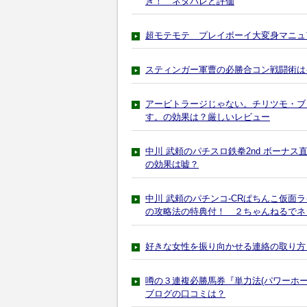
き！ ネタバレと評価
超モテモテ プレイボーイ大変身マニュ
スティンガー軍曹の必勝合コン戦闘術は
アービトラージじゃない。チリツモ・ブ
す。の効果は？厳しいレビュー
中川 武頼のパチスロ鉄拳2nd ボーナ
の効果は嘘？
中川 武頼のパチンコ-CRぱちんこ仮面
の攻略法の特典付！ ２ちゃんねるでネ
好きな女性を振り向かせる連絡の取り方！ ～
噂の３連複必勝馬券『単力法(パワーホ
ブログの口コミは？