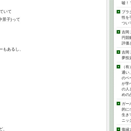
嘘！
していて
プラ
性を手
中景子)って
つい
吉岡
円競
評価
ーもあるし、
吉岡
夢投
（有
通い
のペ
が学
の人
めの
ガー
的に
生き
ニッ
ど、
復縁