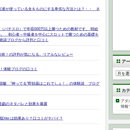
支配者が使っている女をものにする卑劣な方法とは？・・ ネ
スロット（パチスロ）で年収600万以上勝つための教材です。 時給
下さい。 初心者～中級者を中心にスロットで勝つための基礎を
験談ブログから評判と口コミ
防術！の評判が気になる。リアルなレビュー
ア
る！体験ブログの口コミ
ア
ー
競艇 ”神ってる”即効薬はこれでしょ！」の体験談 ブログ
カ
カ
イ
ブ
アダ
の性戯のネタバレと効果を暴露
情報
聡Ver.は効果あり？口コミがヤバイ？