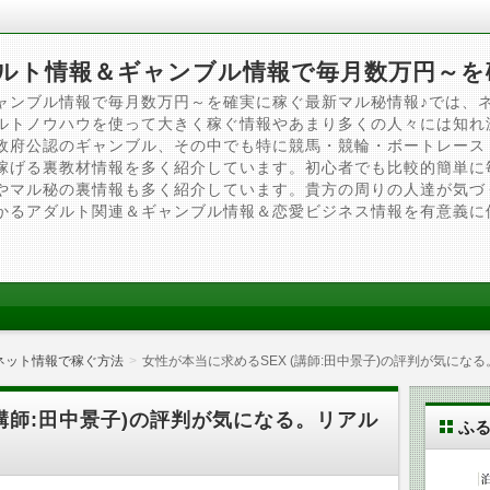
ルト情報＆ギャンブル情報で毎月数万円～を
ャンブル情報で毎月数万円～を確実に稼ぐ最新マル秘情報♪では、
ルトノウハウを使って大きく稼ぐ情報やあまり多くの人々には知れ
政府公認のギャンブル、その中でも特に競馬・競輪・ボートレース
稼げる裏教材情報を多く紹介しています。初心者でも比較的簡単に
やマル秘の裏情報も多く紹介しています。貴方の周りの人達が気づ
かるアダルト関連＆ギャンブル情報＆恋愛ビジネス情報を有意義に
ネット情報で稼ぐ方法
女性が本当に求めるSEX (講師:田中景子)の評判が気にな
(講師:田中景子)の評判が気になる。リアル
ふ