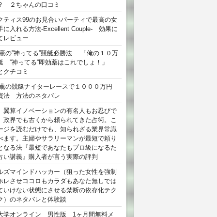
？ ２ちゃんの口コミ
クティス99のお見合いパーティで最高の女
に入れる方法-Excellent Couple- 効果に
てレビュー
 薫の”神ってる”競艇必勝法 「俺の１０万
艇 ”神ってる”即効薬はこれでしょ！」
とクチコミ
 薫の競艇ナイターレースで１０００万円
資法 方法のネタバレ
）翼算イノベーションの有名人もお忍びで
、政界でも古くから頼られてきた占術。こ
ージを読むだけでも、知られざる業界常識
べます。主婦やサラリーマンが最短で頼り
となる法『最短であなたもプロ級になるた
占い講義』購入者が言う実際の評判
ルズマインドハッカー（狙った女性を強制
ホレさせココロもカラダもあなた無しでは
ていけない状態にさせる禁断の依存化テク
ク）のネタバレと体験談
大学オンライン 男性版 1ヶ月間無料メ