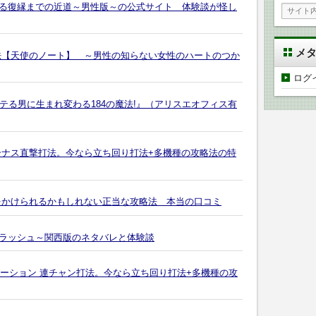
る復縁までの近道～男性版～の公式サイト 体験談が怪し
メ
法【天使のノート】 ～男性の知らない女性のハートのつか
ログ
テる男に生まれ変わる184の魔法!』（アリスエオフィス有
ボーナス直撃打法。今なら立ち回り打法+多機種の攻略法の特
をかけられるかもしれない正当な攻略法 本当の口コミ
ラッシュ～関西版のネタバレと体験談
ューション 連チャン打法。今なら立ち回り打法+多機種の攻