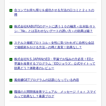
合コンでお持ち帰りを成功させる方法の口コミと２ｃｈの
噂
株式会社KABUTOのデートに誘う１０の極意＜出水聡-サト
シ-「No」とは言わせないデートの誘い方＞の効果は嘘？
ステルス催眠プロトコル～女性に気づかれずに自然な会話
で催眠術をかける方法～の噂と真実！効果なし？
株式会社N.S.JAPANのED・早漏でお悩みの方必見！EDと
早漏を改善するプログラム「EDジョウズ」公式サイトって
効果どう？体験者のレビュー
風俗嬢GETプログラムの話題になっている内容
職場の人間関係改善マニュアル メッセージ ｆｏｒ スマイ
ルって効果なし？暴露ブログ