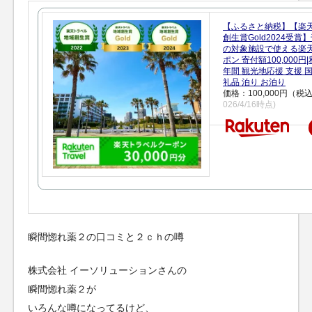
【ふるさと納税】【楽
創生賞Gold2024受
の対象施設で使える楽
ポン 寄付額100,000
年間 観光地応援 支援 
礼品 泊り お泊り
価格：100,000円（税
026/4/16時点)
瞬間惚れ薬２の口コミと２ｃｈの噂
株式会社 イーソリューションさんの
瞬間惚れ薬２が
いろんな噂になってるけど、