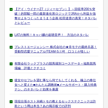
【アイ・ウイナーZ7（ジィーセブン）】～回収率200％突
破！的部駿一郎の最新進化形ロジックでJRAから利益を強
奪せよをつくったまうまう企画 松田道貴の真実！ネタバレ
とレビュー
LATの無料！キャバ嬢の盗聴音声！ 方法のネタバレ
プレストエージェンシー 株式会社の★非モテの最終兵器！
受動型恋愛マニュアル[TEAM-S.I.H] 口コミが怪しい
有限会社ラックプラスの競馬場別コースデータ～福島競馬
場編 評価とクチコミ
彼女やセフレを望む事なら何でもしてくれる、極上の奉仕
女へと変えた■かんたん調教術■メールサポート・購入特典
ナシ。のネタバレと効果を暴露
現役出張ホスト水嶋トモの教えるセックステクニックは詐
欺という噂は本当？あの掲示板での評判