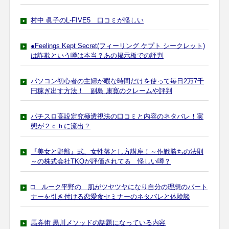
村中 眞子のL-FIVE5 口コミが怪しい
●Feelings Kept Secret(フィーリング ケプト シークレット)
は詐欺という噂は本当？あの掲示板での評判
パソコン初心者の主婦が暇な時間だけを使って毎日2万7千
円稼ぎ出す方法！ 副島 康寛のクレームや評判
パチスロ高設定究極透視法の口コミと内容のネタバレ！実
態が２ｃｈに流出？
『美女と野獣』式、女性落とし方講座！～作戦勝ちの法則
～の株式会社TKOが評価されてる 怪しい噂？
□ ルーク平野の 肌がツヤツヤになり自分の理想のパート
ナーを引き付ける恋愛食セミナーのネタバレと体験談
馬券術 黒川メソッドの話題になっている内容