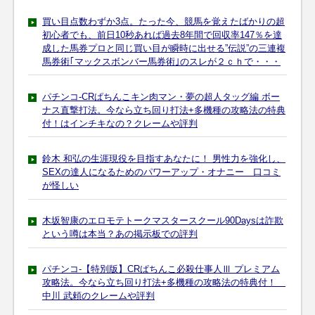
買い目点数わずか3点。たった今、競馬を覚えたばかりの超
初心者でも、前日10秒あれば過去8年間で回収率147％を達
成した馬券プロと同じ買い目が瞬時に出せる”伝説”の三連複
馬券術｢マックスボンバー馬券術｣のスレが２ｃｈで・・・
パチンコ-CRぱちんこキン肉マン・夢の超人タッグ編 ボー
ナス直撃打法。今なら立ち回り打法+多機種の攻略法の特典
付！はインチキなの？クレームや評判
鈴木 和弘の生涯現役を目指すあなたに！ 男性力を強化し、
SEXの達人になるためのパワーアップ・オナニー 口コミ
が怪しい
木坂智康のエロモテトークマスタースクール90Daysは詐欺
という噂は本当？あの掲示板での評判
パチンコ-【特別版】CRぱちんこ必殺仕事人Ⅲ プレミアム
攻略法。今なら立ち回り打法+多機種の攻略法の特典付！
中川 武頼のクレームや評判