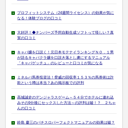
プロフィットシステム（24週間ライセンス）の効果が気に
なる！体験ブログの口コミ
大好評！◆ナンバーズ予想自動生成ソフトって怪しい？真
実の口コミ
キャバ嬢を口説く！元日本モテナイランキングＮＯ．１男
が語るキャバクラ嬢を口説き落とし虜にするマニュアル
「キャバゲッチュ」のレビューと口コミが気になる
ミネルバ馬券投資法！脅威の回収率１５３％の馬券術は詐
欺という噂は本当？あの掲示板での評判
高城誠史のデンジャラスゲーム～５４分でホテルに連れ込
みその9分後にセックスした方法～の評判は嘘！？ ２ちゃ
んの口コミ
鈴島 慶三のパチスロパーフェクトマニュアルの効果は嘘？