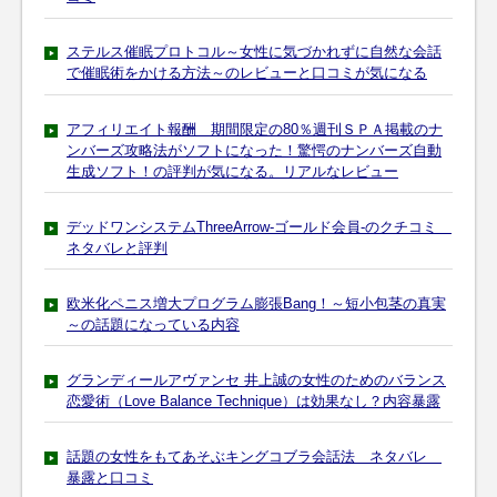
ステルス催眠プロトコル～女性に気づかれずに自然な会話
で催眠術をかける方法～のレビューと口コミが気になる
アフィリエイト報酬 期間限定の80％週刊ＳＰＡ掲載のナ
ンバーズ攻略法がソフトになった！驚愕のナンバーズ自動
生成ソフト！の評判が気になる。リアルなレビュー
デッドワンシステムThreeArrow-ゴールド会員-のクチコミ
ネタバレと評判
欧米化ペニス増大プログラム膨張Bang！～短小包茎の真実
～の話題になっている内容
グランディールアヴァンセ 井上誠の女性のためのバランス
恋愛術（Love Balance Technique）は効果なし？内容暴露
話題の女性をもてあそぶキングコブラ会話法 ネタバレ
暴露と口コミ