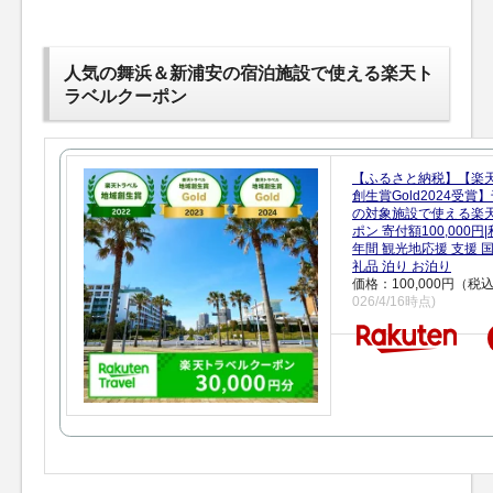
人気の舞浜＆新浦安の宿泊施設で使える楽天ト
ラベルクーポン
【ふるさと納税】【楽
創生賞Gold2024受
の対象施設で使える楽
ポン 寄付額100,000
年間 観光地応援 支援 
礼品 泊り お泊り
価格：100,000円（税
026/4/16時点)