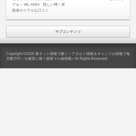
アル～ WL-A064 怪しい噂！実
践者のリアルな口コミ
サブコンテンツ
Copyright ©2026 裏ネット情報で稼ぐ！アダルト情報＆ギャンブル情報で毎
月数万円～を確実に稼ぐ最新マル秘情報♪ All Rights Reserved.