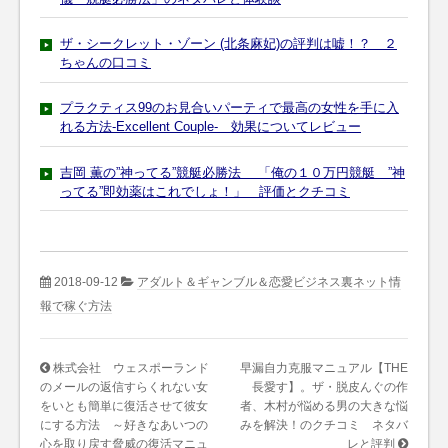
ザ・シークレット・ゾーン (北条麻妃)の評判は嘘！？ ２
ちゃんの口コミ
プラクティス99のお見合いパーティで最高の女性を手に入
れる方法-Excellent Couple- 効果についてレビュー
吉岡 薫の”神ってる”競艇必勝法 「俺の１０万円競艇 ”神
ってる”即効薬はこれでしょ！」 評価とクチコミ
2018-09-12
アダルト＆ギャンブル＆恋愛ビジネス裏ネット情
報で稼ぐ方法
株式会社 ウェスポーランド
早漏自力克服マニュアル【THE
のメールの返信すらくれない女
長愛す】。ザ・脱皮んぐの作
をいとも簡単に復活させて彼女
者、木村が悩める男の大きな悩
にする方法 ～好きなあいつの
みを解決！のクチコミ ネタバ
心を取り戻す脅威の復活マニュ
レと評判