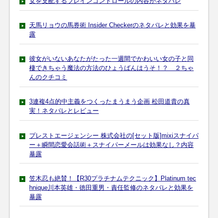
女を支配するブレインコントロールの内容がネタバレ
天馬リョウの馬券術 Insider Checkerのネタバレと効果を暴
露
彼女がいないあなたがたった一週間でかわいい女の子と同
棲できちゃう魔法の方法のひょうばんはうそ！？ ２ちゃ
んのクチコミ
3連複4点的中主義をつくったまうまう企画 松田道貴の真
実！ネタバレとレビュー
プレストエージェンシー 株式会社の[セット版]mixiスナイパ
ー＋瞬間恋愛会話術＋スナイパーメールは効果なし？内容
暴露
笠木忍も絶賛！【R30プラチナムテクニック】Platinum tec
hnique川本英雄・徳田重男・責任監修のネタバレと効果を
暴露