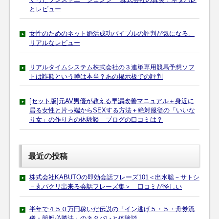
とレビュー
女性のためのネット婚活成功バイブルの評判が気になる。
リアルなレビュー
リアルタイムシステム株式会社の３連単専用競馬予想ソフ
トは詐欺という噂は本当？あの掲示板での評判
[セット版]元AV男優が教える早漏改善マニュアル＋身近に
居る女性と片っ端からSEXする方法＋絶対服従の「いいな
り女」の作り方の体験談 ブログの口コミは？
最近の投稿
株式会社KABUTOの即効会話フレーズ101＜出水聡－サトシ
－丸パクリ出来る会話フレーズ集＞ 口コミが怪しい
半年で４５０万円稼いだ伝説の「イン逃げ５・５・舟券流
儀・競艇必勝法」のネタバレと体験談