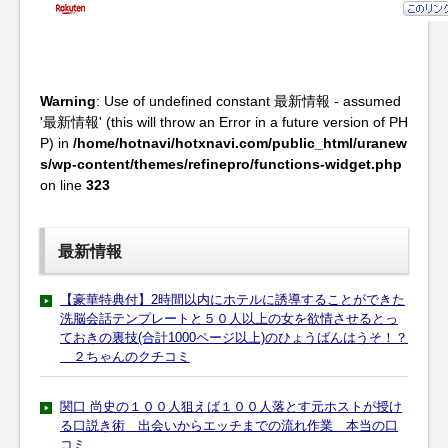
Warning
: Use of undefined constant 最新情報 - assumed
'最新情報' (this will throw an Error in a future version of PH
P) in
/home/hotnavi/hotxnavi.com/public_html/uranew
s/wp-content/themes/refinepro/functions-widget.php
on line
323
最新情報
【豪華特典付】2時間以内にホテルに誘導することができた
洗脳会話テンプレートと５０人以上の女を欲情させるとっ
ておきの裏技(合計1000ページ以上)のひょうばんはうそ！？
２ちゃんのクチコミ
関口 尚史の１００人狙えば１００人落とす元ホストが授け
る口説き術 出会いからエッチまでの流れ作業 本当の口
コミ