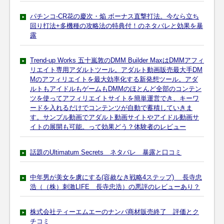
パチンコ-CR花の慶次・焔 ボーナス直撃打法。今なら立ち
回り打法+多機種の攻略法の特典付！のネタバレと効果を暴
露
Trend-up Works 五十嵐敦のDMM Builder MaxはDMMアフィ
リエイト専用アダルトツール。アダルト動画販売最大手DM
Mのアフィリエイトを最大効率化する新発想ツール。アダ
ルトもアイドルもゲームもDMMのほとんど全部のコンテン
ツを使ってアフィリエイトサイトを簡単運営でき、キーワ
ードを入れるだけでコンテンツが自動で蓄積していきま
す。サンプル動画でアダルト動画サイトやアイドル動画サ
イトの展開も可能。って効果どう？体験者のレビュー
話題のUltimatum Secrets ネタバレ 暴露と口コミ
中年男が美女を虜にする(容赦なき戦略4ステップ) 長寺忠
浩（（株）刺激LIFE 長寺忠浩）の悪評のレビューあり？
株式会社ティーエムエーのナンパ商材販売終了 評価とク
チコミ