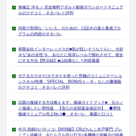
無修正 洋モノ 完全無料アダルト動画ダウンロードマニュア
ルのクチコミ ネタバレと評判
内気で気弱な「いい人」のための、口説きの達人養成プロ
グラムの内容がネタバレ
有限会社インターレックスの■気が狂いそうなぐらい、大好
きな“あの女性”を、あなたに依存レベルで惚れさせて、彼女
にする方法【黙示録】■は効果なし？内容暴露
モテるカラオケ/カラオケを使った究極のコミュニケーショ
ンスキル/特典「SPECIAL BONUS１～８」なしの廉価版
のクチコミ ネタバレと評判
話題の復縁する方法教えます。復縁ガイドブック■ 元カノ
と復縁したい男性版 【安心の全額返金保証付】 ◆男性
復縁マニュアル売上No.1◆ ネタバレ 暴露と口コミ
中川 武頼のパチンコ-【特別版】CRぱちんこ水戸黄門 プレ
ミアム攻略法。今なら立ち回り打法+多機種の攻略法の特典