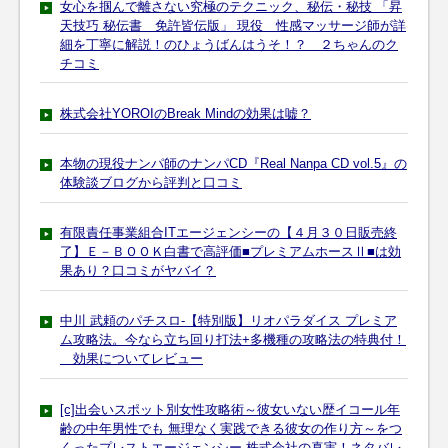
女心を掴んで離さない究極のテクニック、秘伝・秘技 「昇
天技巧 秘伝書 免許皆伝版」 現役 性感マッサージ師が詳
細を丁寧に解説！のひょうばんはうそ！？ ２ちゃんのク
チコミ
株式会社YOROIのBreak Mindの効果は嘘？
本物の現役ナンパ師のナンパCD『Real Nanpa CD vol.5』の
体験談ブログから評判と口コミ
有限責任事業組合ITエージェンシーの【４月３０日販売終
了】Ｅ－ＢＯＯＫ白書で高評価■プレミアムホースⅡ■は効
果あり？口コミがヤバイ？
中川 武頼のパチスロ-【特別版】リオパラダイス プレミア
ム攻略法。今なら立ち回り打法+多機種の攻略法の特典付！
効果についてレビュー
[c]出会いスポット別女性攻略術～彼女いない歴イコール年
齢の中年男性でも 無理なく実践できる彼女の作り方～をつ
くったプレストエージェンシー 株式会社の真実！ネタバレ