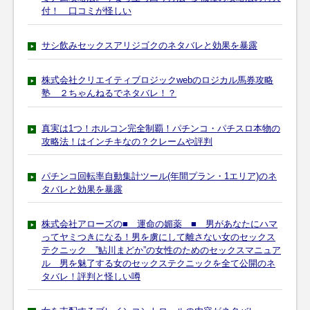
付！ 口コミが怪しい
サシ飲みセックスアリジゴクのネタバレと効果を暴露
株式会社クリエイティブロジックwebのロジカル馬券攻略
塾 ２ちゃんねるでネタバレ！？
真実は1つ！ホルコン完全制覇！パチンコ・パチスロ本物の
攻略法！はインチキなの？クレームや評判
パチンコ回転率自動集計ツール(年間プラン・1エリア)のネ
タバレと効果を暴露
株式会社アローズの■ 運命の媚薬 ■ 男があなたにハマ
ってヤミつきになる！男を虜にして離さない女のセックス
テクニック ”鮎川まどか”の女性のためのセックスマニュア
ル 男を魅了する女のセックステクニックを全て公開のネ
タバレ！評判と怪しい噂