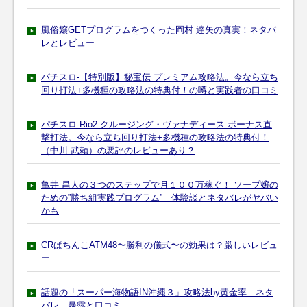
風俗嬢GETプログラムをつくった岡村 達矢の真実！ネタバ
レとレビュー
パチスロ-【特別版】秘宝伝 プレミアム攻略法。今なら立ち
回り打法+多機種の攻略法の特典付！の噂と実践者の口コミ
パチスロ-Rio2 クルージング・ヴァナディース ボーナス直
撃打法。今なら立ち回り打法+多機種の攻略法の特典付！
（中川 武頼）の悪評のレビューあり？
亀井 昌人の３つのステップで月１００万稼ぐ！ ソープ嬢の
ための”勝ち組実践プログラム” 体験談とネタバレがヤバい
かも
CRぱちんこATM48〜勝利の儀式〜の効果は？厳しいレビュ
ー
話題の「スーパー海物語IN沖縄３」攻略法by黄金率 ネタ
バレ 暴露と口コミ