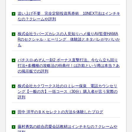
追い上げ不要 完全定額投資馬券術 10NEXT法はインチキ
なの？クレームや評判
株式会社ラバーズカレスの人見知りハメ撮りAV監督HAMA
Rのセクシャル・ヒーリング 体験談とネタバレがヤバいか
も
パチスロ-めぞん一刻2 ボーナス直撃打法。今なら立ち回り
打法+多機種の攻略法の特典付！は詐欺という噂は本当？あ
の掲示板での評判
株式会社カクワークス社のロミレー保泉 電話カウンセリ
ング【一般の方】一括コース（30分）購入者が言う実際の
評判
田中 洋平のＢＫセレクトの方法を体験したブログ
藤村勇気の総合恋愛会話教材はインチキなの？クレームや