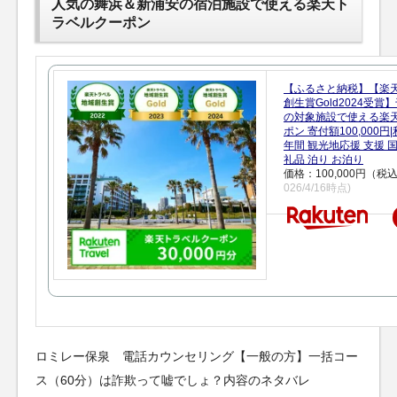
人気の舞浜＆新浦安の宿泊施設で使える楽天ト
ラベルクーポン
【ふるさと納税】【楽
創生賞Gold2024受
の対象施設で使える楽
ポン 寄付額100,000
年間 観光地応援 支援 
礼品 泊り お泊り
価格：100,000円（税
026/4/16時点)
ロミレー保泉 電話カウンセリング【一般の方】一括コー
ス（60分）は詐欺って嘘でしょ？内容のネタバレ