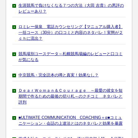
生涯競馬で負けなくなる７つの方法（大田 吉貴）の悪評の
レビューあり？
ロミレー保泉 電話カウンセリング【マニュアル購入者】
一括コース（30分）の口コミと内容のネタバレ！実態が２
ｃｈに流出？
競馬場別コースデータ～札幌競馬場編のレビューと口コミ
が気になる
中京競馬・完全読本の噂と真実！効果なし？
ＤｅａｒＷｏｍａｎ＆Ｃｏｕｒａｇｅ ～最愛の彼女を短
期間で作るための最後の切り札～のクチコミ ネタバレと
評判
■ULTIMATE COMMUNICATION COACHING＋α■コミュ
ニケーション・会話の上達法とはのネタバレと効果を暴露