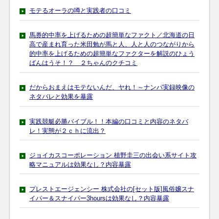
モテるオーラの噂と実践者の口コミ
馬券的中率を上げるための超簡単なファクト／北海道の日
高で産まれ育った米田勉が馬と人、人と人のつながりから
的中率を上げるための超簡単なファクターを解説のひょう
ばんはうそ！？ ２ちゃんのクチコミ
だからおまえはモテないんだ、ヤれ！～ナンパ実録映像の
ネタバレと効果を暴露
実践競艇必勝バイブル！！本編の口コミと内容のネタバ
レ！実態が２ｃｈに流出？
ジョイカスコーポレーション 植野圭三の出会い系サイト攻
略マニュアルは効果なし？内容暴露
プレストエージェンシー 株式会社の[セット版]風俗嬢スナ
イパー＆スナイパー3hoursは効果なし？内容暴露