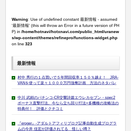
Warning
: Use of undefined constant 最新情報 - assumed
'最新情報' (this will throw an Error in a future version of PH
P) in
/home/hotnavi/hotxnavi.com/public_html/uranew
s/wp-content/themes/refinepro/functions-widget.php
on line
323
最新情報
村中 秀行の１点買いで５年間回収率１５０％越え！ JRA-
VANを使って楽々１０００万円強奪計画 方法のネタバレ
中川 武頼のパチンコ-CR交響詩篇エウレカセブン・spec2
ボーナス直撃打法。今なら立ち回り打法+多機種の攻略法の
特典付！ 評価とクチコミ
『eroger』-アダルトアフィリブログ記事自動生成プログラ
ムの今井 佳宏が評価されてる 怪しい噂？