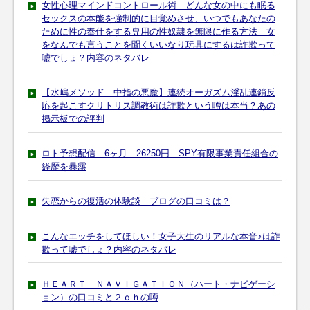
女性心理マインドコントロール術 どんな女の中にも眠る
セックスの本能を強制的に目覚めさせ、いつでもあなたの
ために性の奉仕をする専用の性奴隷を無限に作る方法 女
をなんでも言うことを聞くいいなり玩具にするは詐欺って
嘘でしょ？内容のネタバレ
【水嶋メソッド 中指の悪魔】連続オーガズム淫乱連鎖反
応を起こすクリトリス調教術は詐欺という噂は本当？あの
掲示板での評判
ロト予想配信 6ヶ月 26250円 SPY有限事業責任組合の
経歴を暴露
失恋からの復活の体験談 ブログの口コミは？
こんなエッチをしてほしい！女子大生のリアルな本音♪は詐
欺って嘘でしょ？内容のネタバレ
ＨＥＡＲＴ ＮＡＶＩＧＡＴＩＯＮ（ハート・ナビゲーシ
ョン）の口コミと２ｃｈの噂