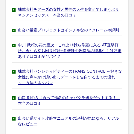
株式会社チアーズの女性と男性の人生を変えてしまうポリ
ネシアンセックス 本当の口コミ
出会い量産プロジェクトはインチキなの？クレームや評判
中川 武頼の花の慶次・これより我ら修羅に入る AT直撃打
法。今なら立ち回り打法+多機種の攻略法の特典付！は効果
あり？口コミがヤバイ？
株式会社センシティビティーのTRANS CONTROL ～好きな
女性に声をかけ誘い出しデートをし告白するまでの流れ
～ 方法のネタバレ
山口 剛の３回通って指名のキャバクラ嬢をゲットする！
本当の口コミ
出会い系サイト攻略マニュアルの評判が気になる。リアル
なレビュー