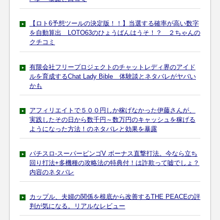
【ロト6予想ツールの決定版！！】当選する確率が高い数字
を自動算出 LOTO63のひょうばんはうそ！？ ２ちゃんの
クチコミ
有限会社フリープロジェクトのチャットレディ界のアイド
ルを育成するChat Lady Bible 体験談とネタバレがヤバい
かも
アフィリエイトで５００円しか稼げなかった伊藤さんが、
実践したその日から数千円～数万円のキャッシュを稼げる
ようになった方法！のネタバレと効果を暴露
パチスロ-スーパービンゴV ボーナス直撃打法。今なら立ち
回り打法+多機種の攻略法の特典付！は詐欺って嘘でしょ？
内容のネタバレ
カップル、夫婦の関係を根底から改善するTHE PEACEの評
判が気になる。リアルなレビュー