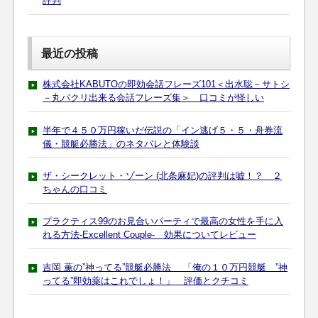
評判
最近の投稿
株式会社KABUTOの即効会話フレーズ101＜出水聡－サトシ
－丸パクリ出来る会話フレーズ集＞ 口コミが怪しい
半年で４５０万円稼いだ伝説の「イン逃げ５・５・舟券流
儀・競艇必勝法」のネタバレと体験談
ザ・シークレット・ゾーン (北条麻妃)の評判は嘘！？ ２
ちゃんの口コミ
プラクティス99のお見合いパーティで最高の女性を手に入
れる方法-Excellent Couple- 効果についてレビュー
吉岡 薫の”神ってる”競艇必勝法 「俺の１０万円競艇 ”神
ってる”即効薬はこれでしょ！」 評価とクチコミ