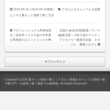
2018-09-20
（2018-09-19更新）
アダルト＆ギャンブル＆恋愛
ビジネス裏ネット情報で稼ぐ方法
プロフェッショナル馬券投資
話題の★[女性用][基礎ノウハウ
法｜回収率１５４％超の非常識
編]復活愛！川村大地の４ステッ
な馬券術の口コミと２ｃｈの噂
プリカバリー最新完全版 ネタ
バレ 暴露と口コミ
サブコンテンツ
Copyright ©2026 裏ネット情報で稼ぐ！アダルト情報＆ギャンブル情報で毎
月数万円～を確実に稼ぐ最新マル秘情報♪ All Rights Reserved.