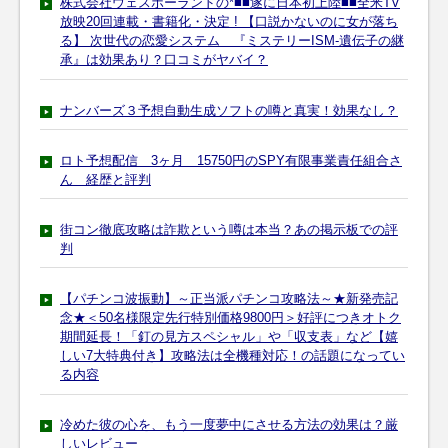
株式会社ウェスポーランドの*■■遂に日本初上陸■■全米TV
放映20回連載・書籍化・決定 ! 【口説かないのに女が落ち
る】 次世代の恋愛システム 『ミステリーISM-遺伝子の継
承』は効果あり？口コミがヤバイ？
ナンバーズ３予想自動生成ソフトの噂と真実！効果なし？
ロト予想配信 3ヶ月 15750円のSPY有限事業責任組合さ
ん 経歴と評判
街コン徹底攻略は詐欺という噂は本当？あの掲示板での評
判
【パチンコ波振動】～正当派パチンコ攻略法～★新発売記
念★＜50名様限定先行特別価格9800円＞好評につきオトク
期間延長！「釘の見方スペシャル」や「収支表」など【嬉
しい7大特典付き】攻略法は全機種対応！の話題になってい
る内容
冷めた彼の心を、もう一度夢中にさせる方法の効果は？厳
しいレビュー