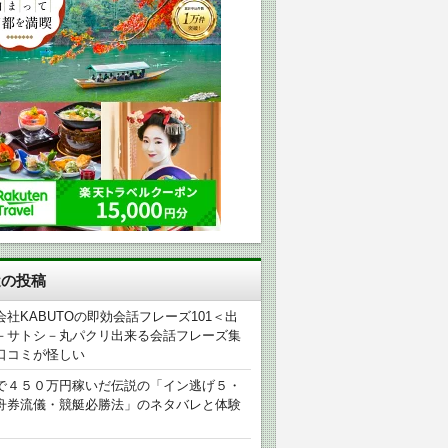
近の投稿
会社KABUTOの即効会話フレーズ101＜出
－サトシ－丸パクリ出来る会話フレーズ集
口コミが怪しい
で４５０万円稼いだ伝説の「イン逃げ５・
舟券流儀・競艇必勝法」のネタバレと体験