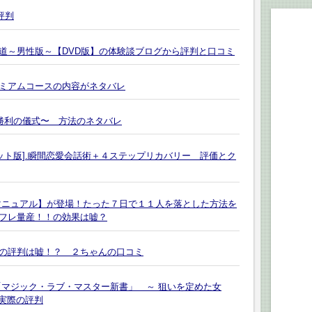
評判
道～男性版～【DVD版】の体験談ブログから評判と口コミ
ミアムコースの内容がネタバレ
〜勝利の儀式〜 方法のネタバレ
ット版].瞬間恋愛会話術＋４ステップリカバリー 評価とク
マニュアル】が登場！たった７日で１１人を落とした方法を
フレ量産！！の効果は嘘？
の評判は嘘！？ ２ちゃんの口コミ
「マジック・ラブ・マスター新書」 ～ 狙いを定めた女
う実際の評判