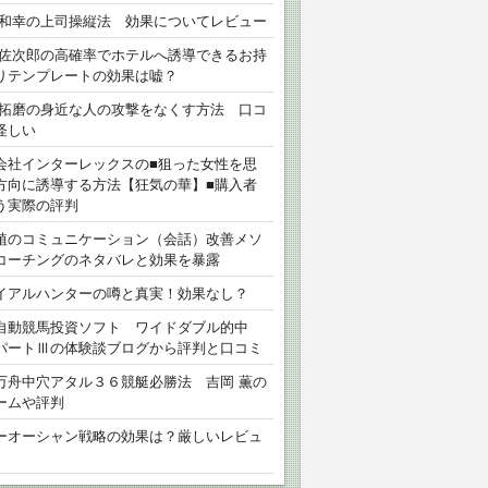
 和幸の上司操縦法 効果についてレビュー
 佐次郎の高確率でホテルへ誘導できるお持
りテンプレートの効果は嘘？
 拓磨の身近な人の攻撃をなくす方法 口コ
怪しい
会社インターレックスの■狙った女性を思
方向に誘導する方法【狂気の華】■購入者
う実際の評判
植のコミュニケーション（会話）改善メソ
コーチングのネタバレと効果を暴露
イアルハンターの噂と真実！効果なし？
自動競馬投資ソフト ワイドダブル的中
パートⅢの体験談ブログから評判と口コミ
万舟中穴アタル３６競艇必勝法 吉岡 薫の
ームや評判
ーオーシャン戦略の効果は？厳しいレビュ