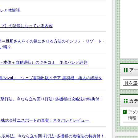
バレと体験談
ラブ】の話題になっている内容
消～旦那さんをその気にさせる方法のインフォ・リゾート・
い噂？
ト本体＋自動運転）のクチコミ ネタバレと評判
ア
Revival－ ウェブ書籍出版イデア 黒羽根 雄大の経歴を
ア
ー
カ
直撃打法。今なら立ち回り打法+多機種の攻略法の特典付！
カ
イ
ブ
アダ
情報
った株式会社エスポートの真実！ネタバレとレビュー
アム攻略法。今なら立ち回り打法+多機種の攻略法の特典付！