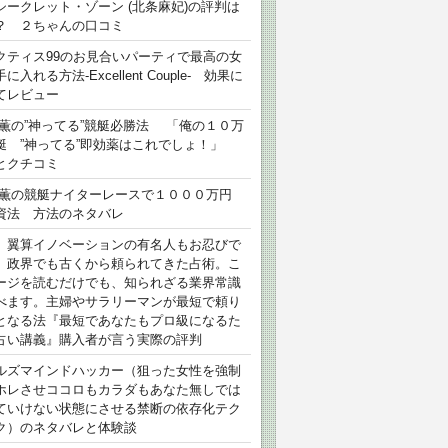
シークレット・ゾーン (北条麻妃)の評判は
？ ２ちゃんの口コミ
クティス99のお見合いパーティで最高の女
に入れる方法-Excellent Couple- 効果に
てレビュー
 薫の”神ってる”競艇必勝法 「俺の１０万
艇 ”神ってる”即効薬はこれでしょ！」
とクチコミ
 薫の競艇ナイターレースで１０００万円
資法 方法のネタバレ
）翼算イノベーションの有名人もお忍びで
、政界でも古くから頼られてきた占術。こ
ージを読むだけでも、知られざる業界常識
べます。主婦やサラリーマンが最短で頼り
となる法『最短であなたもプロ級になるた
占い講義』購入者が言う実際の評判
ルズマインドハッカー（狙った女性を強制
ホレさせココロもカラダもあなた無しでは
ていけない状態にさせる禁断の依存化テク
ク）のネタバレと体験談