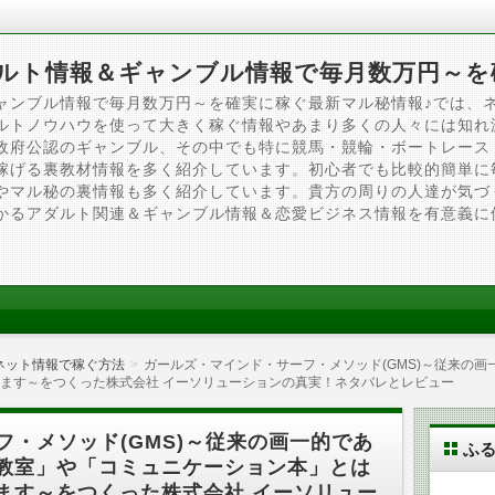
ルト情報＆ギャンブル情報で毎月数万円～を
ャンブル情報で毎月数万円～を確実に稼ぐ最新マル秘情報♪では、
ルトノウハウを使って大きく稼ぐ情報やあまり多くの人々には知れ
政府公認のギャンブル、その中でも特に競馬・競輪・ボートレース
稼げる裏教材情報を多く紹介しています。初心者でも比較的簡単に
やマル秘の裏情報も多く紹介しています。貴方の周りの人達が気づ
かるアダルト関連＆ギャンブル情報＆恋愛ビジネス情報を有意義に
ネット情報で稼ぐ方法
ガールズ・マインド・サーフ・メソッド(GMS)～従来の
ます～をつくった株式会社 イーソリューションの真実！ネタバレとレビュー
・メソッド(GMS)～従来の画一的であ
ふ
教室」や「コミュニケーション本」とは
ます～をつくった株式会社 イーソリュー