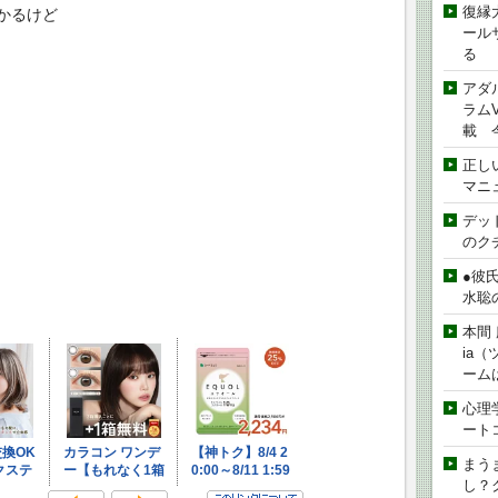
復縁
かるけど
ール
る
アダ
ラムVe
載 
正し
マニ
デッド
のク
●彼
水聡
本間 
ia
ーム
心理
ート
まう
し？