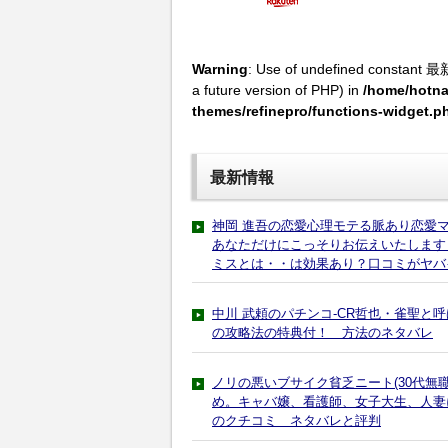
Warning
: Use of undefined constant 最
a future version of PHP) in
/home/hotna
themes/refinepro/functions-widget.p
最新情報
神岡 進吾の恋愛心理モテる脈あり恋愛
あなただけにこっそりお伝えいたします
ミスとは・・は効果あり？口コミがヤバ
中川 武頼のパチンコ-CR哲也・雀聖と
の攻略法の特典付！ 方法のネタバレ
ノリの悪いブサイク貧乏ニート(30代
め。キャバ嬢、看護師、女子大生、人妻
のクチコミ ネタバレと評判