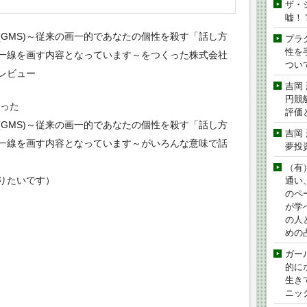
ザ・
嘘！
GMS)～従来の画一的であなたの個性を殺す「話し方
プラ
性を手
一線を画す内容となっています～をつくった株式会社
つい
レビュー
吉岡
円競
くった
評価
GMS)～従来の画一的であなたの個性を殺す「話し方
吉岡
一線を画す内容となっています～がいろんな意味で話
夢投
（有
りたいです）
通い
のペ
が学
の人
めの
ガー
的に
生き
ニッ