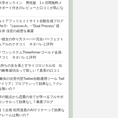
大学オンライン 男性版 1ヶ月間無料メ
サポート付きのレビューと口コミが気にな
ルトアフィリエイトサイト自動生成プログ
r.5~『Lexicon-A』~“Dual Process” 搭
今井 佳宏の経歴を暴露
い彼女の作り方スーパー完全パーフェクト
ュアルのクチコミ ネタバレと評判
ワンシステムThreeArrow-ゴールド会員-
チコミ ネタバレと評判
氏持ちの女を落とすサイコロジカル法 出
の略奪成功法って怪しい？真実の口コミ
麻央の次世代型Twitter自動運用ツール Twil
（ツイリア）プロプランって効果なし？クレ
は無いの？
学の観点から恋愛の全てが学べるフルサポ
コンサルって効果なし？暴露ブログ
まう企画 松田道貴のAIゲイナーって効果な
クレームは無いの？