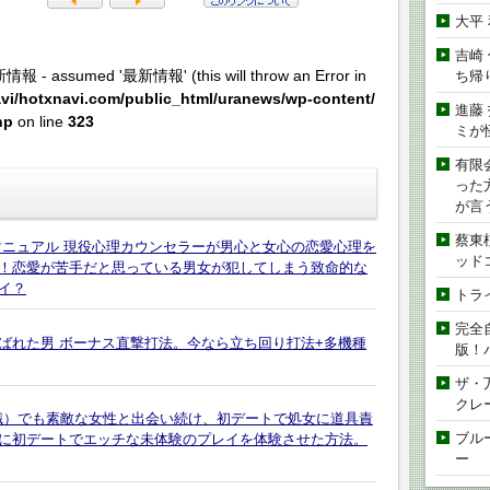
大平
吉崎
新情報 - assumed '最新情報' (this will throw an Error in
ち帰
vi/hotxnavi.com/public_html/uranews/wp-content/
進藤
hp
on line
323
ミが
有限
った
が言
蔡東
マニュアル 現役心理カウンセラーが男心と女心の恋愛心理を
ッド
！恋愛が苦手だと思っている男女が犯してしまう致命的な
イ？
トラ
完全
呼ばれた男 ボーナス直撃打法。今なら立ち回り打法+多機種
版！
ザ・
クレ
無職）でも素敵な女性と出会い続け、初デートで処女に道具責
ブル
に初デートでエッチな未体験のプレイを体験させた方法。
ー