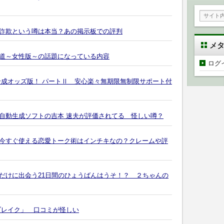
詐欺という噂は本当？あの掲示板での評判
メ
道～女性版～の話題になっている内容
ログ
合成オッズ版！ パートⅡ 安心楽々無期限無制限サポート付
自動生成ソフトの吉本 速夫が評価されてる 怪しい噂？
今すぐ使える恋愛トーク術はインチキなの？クレームや評
だけに出会う21日間のひょうばんはうそ！？ ２ちゃんの
ブレイク」 口コミが怪しい