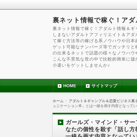
裏ネット情報で稼ぐ！アダ
裏ネット情報で稼ぐ！アダルト情報＆ギ
しまないアダルトアフィリエイト＆アダ
て稼ぐ方法等の稼げる系ノウハウや日本
ゲット可能なナンバーズ等でガッチリと
の出来るネットで話題の様々なノウハウ
こんな不景気な世の中で比較的簡単に儲
小遣いをゲットしませんか♪
HOME
サイトマップ
ホーム
アダルト＆ギャンブル＆恋愛ビジネス裏
ュニケーション本」とは一線を画す内容となってい
ガールズ・マインド・サーフ
なたの個性を殺す「話し方
一線を画す内容となってい