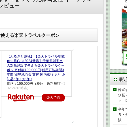
レビュー
で使える楽天トラベルクーポン
【ふるさと納税】【楽天トラベル地域
創生賞Gold2024受賞】千葉県浦安市
の対象施設で使える楽天トラベルクー
ポン 寄付額100,000円|利用可能期間3
年間 観光地応援 支援 国内旅行 返礼 返
礼品 泊り お泊り
最
価格：100,000円（税込、送料無料)
(2
026/4/16時点)
株式
水聡
楽天で購
＞ 
入
半年
５・
談