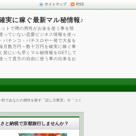
サイトマップ
RSS
確実に稼ぐ最新マル秘情報♪
ネットで噂の男性がお金を使う事を惜
渡っていない恋愛ビジネス情報を使っ
・パチンコ・パチスロや一発で大金を
毎月数万円～数十万円を確実に稼ぐ事
く前にいち早くマル秘情報をGETして
使って貴方の自由に使う事の出来るお
画一的であなたの個性を殺す「話し方教室」や「コミ
るさと納税で京都旅行しませんか？