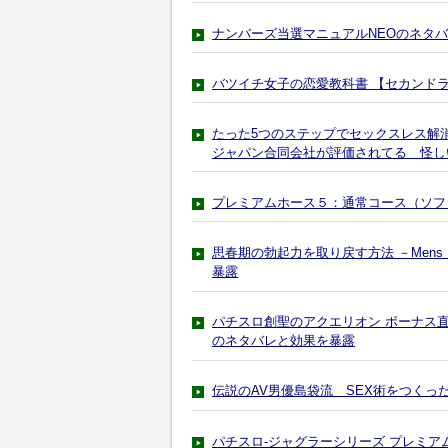
ナンバーズ当選マニュアルNEOのネタ
バツイチ女子の恋愛教科書 【セカンド
たった5つのステップでセックスレス解
ジャパン合同会社が評価されてる 怪し
プレミアムホース５：通常コース（ソフ
思春期の勃起力を取り戻す方法 －Mens 
暴露
パチスロ創聖のアクエリオン ボーナス
のネタバレと効果を暴露
伝説のAV男優島袋流 SEX術をつく
パチスロ-ジャグラーシリーズ プレミ