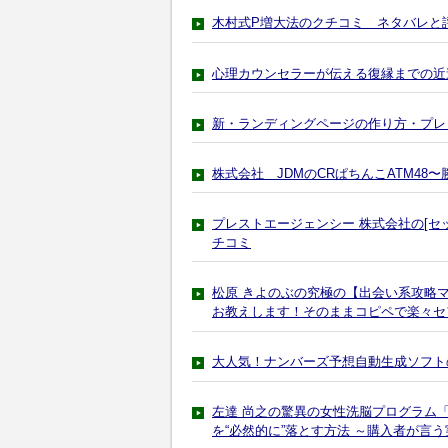
木村式P増大法のクチコミ ネタバレと
心理カウンセラーが伝える復縁までの近
新・ランディングページの作り方・プレ
株式会社 JDMのCRぱちんこATM48
プレストエージェンシー 株式会社の[セ
チコミ
松原 きよのぶの究極の【出会い系攻略
お教えします！そのままコピペで楽々セ
大人気！ナンバーズ予想自動生成ソフト
左達 尚之の驚異の女性洗脳プログラム
を“必然的に”落とす方法 ～購入者が言