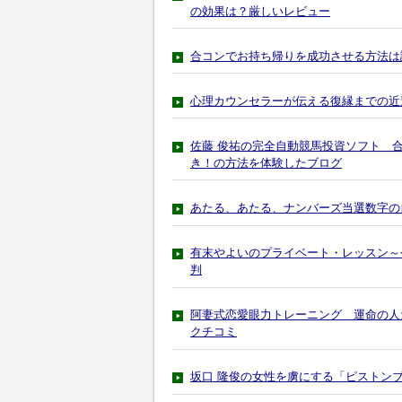
の効果は？厳しいレビュー
合コンでお持ち帰りを成功させる方法は
心理カウンセラーが伝える復縁までの近
佐藤 俊祐の完全自動競馬投資ソフト 
き！の方法を体験したブログ
あたる、あたる、ナンバーズ当選数字の
有末やよいのプライベート・レッスン～
判
阿妻式恋愛眼力トレーニング 運命の人
クチコミ
坂口 隆俊の女性を虜にする「ピストン