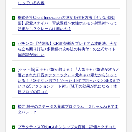
なっている内容
株式会社Client Innovationの彼女を作る方法【ヤバい特効
薬】恋愛スナイパー育成課程〜女性ホルモン射撃術〜って
効果なし？クレームは無いの？
パチンコ-【特別版】CR清流物語 プレミアム攻略法。今な
ら立ち回り打法+多機種の攻略法の特典付！の公式サイト
体験談が怪しい
[セット版]元キャバ嬢が教える！『人気キャバ嬢達が次々と
落とされた口説きテクニック』＋元キャバ嬢だから知って
いる！「冴えない男でも“たった１回”で狙った女とSEXまで
いける5アクションデート術」[M.T]の効果が気になる！体
験ブログの口コミ
松井 雄平のステータス養成プログラム ２ちゃんねるでネ
タバレ！？
プラクティス99の■スキンシップ大百科 評価とクチコミ