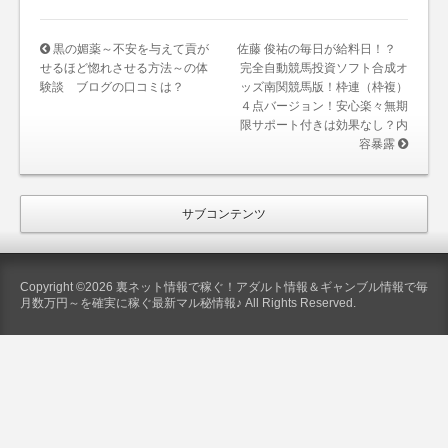
黒の媚薬～不安を与えて貢が
佐藤 俊祐の毎日が給料日！？
せるほど惚れさせる方法～の体
完全自動競馬投資ソフト合成オ
験談 ブログの口コミは？
ッズ南関競馬版！枠連（枠複）
４点バージョン！安心楽々無期
限サポート付きは効果なし？内
容暴露
サブコンテンツ
Copyright ©2026 裏ネット情報で稼ぐ！アダルト情報＆ギャンブル情報で毎
月数万円～を確実に稼ぐ最新マル秘情報♪ All Rights Reserved.