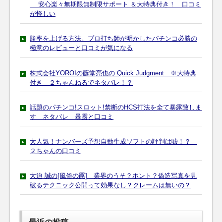
安心楽々無期限無制限サポート ＆大特典付き！ 口コミ
が怪しい
勝率を上げる方法。プロ打ち師が明かしたパチンコ必勝の
極意のレビューと口コミが気になる
株式会社YOROIの藤堂亮也の Quick Judgment ※大特典
付き ２ちゃんねるでネタバレ！？
話題のパチンコ!スロット!禁断のHCS打法を全て暴露致しま
す ネタバレ 暴露と口コミ
大人気！ナンバーズ予想自動生成ソフトの評判は嘘！？
２ちゃんの口コミ
大迫 誠の[風俗の罠] 業界のうそ？ホント？偽造写真を見
破るテクニック公開って効果なし？クレームは無いの？