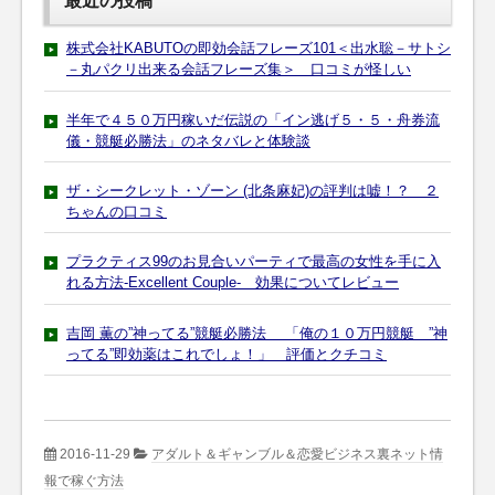
最近の投稿
株式会社KABUTOの即効会話フレーズ101＜出水聡－サトシ
－丸パクリ出来る会話フレーズ集＞ 口コミが怪しい
半年で４５０万円稼いだ伝説の「イン逃げ５・５・舟券流
儀・競艇必勝法」のネタバレと体験談
ザ・シークレット・ゾーン (北条麻妃)の評判は嘘！？ ２
ちゃんの口コミ
プラクティス99のお見合いパーティで最高の女性を手に入
れる方法-Excellent Couple- 効果についてレビュー
吉岡 薫の”神ってる”競艇必勝法 「俺の１０万円競艇 ”神
ってる”即効薬はこれでしょ！」 評価とクチコミ
2016-11-29
アダルト＆ギャンブル＆恋愛ビジネス裏ネット情
報で稼ぐ方法