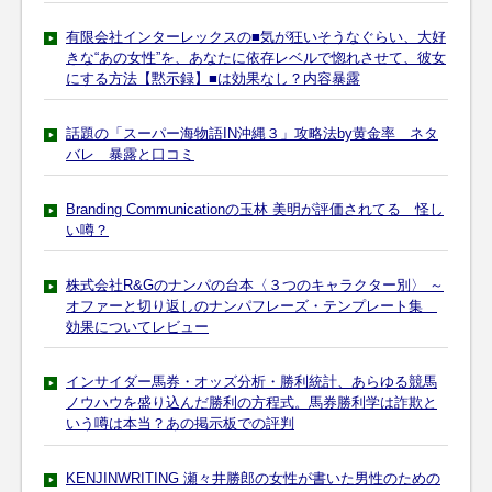
有限会社インターレックスの■気が狂いそうなぐらい、大好
きな“あの女性”を、あなたに依存レベルで惚れさせて、彼女
にする方法【黙示録】■は効果なし？内容暴露
話題の「スーパー海物語IN沖縄３」攻略法by黄金率 ネタ
バレ 暴露と口コミ
Branding Communicationの玉林 美明が評価されてる 怪し
い噂？
株式会社R&Gのナンパの台本〈３つのキャラクター別〉 ～
オファーと切り返しのナンパフレーズ・テンプレート集
効果についてレビュー
インサイダー馬券・オッズ分析・勝利統計、あらゆる競馬
ノウハウを盛り込んだ勝利の方程式。馬券勝利学は詐欺と
いう噂は本当？あの掲示板での評判
KENJINWRITING 瀬々井勝郎の女性が書いた男性のための