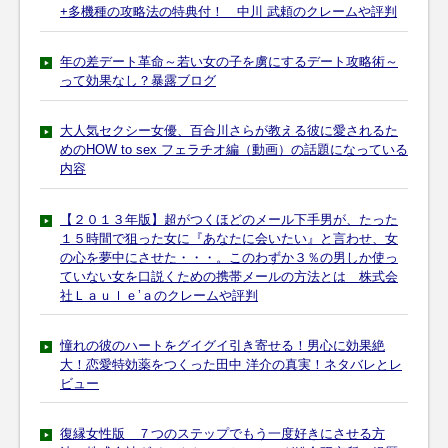
+多機種の攻略法の特典付！ 中川 武頼のクレームや評判
年の差デート革命～若い女の子を虜にするデート攻略術～
って効果なし？暴露ブログ
大人気セクシー女優、百合川さらが教える彼に愛されるた
めのHOW to sex フェラチオ編（動画）の話題になっている
内容
【２０１３年版】超がつくほどのメール下手男が、たった
１５時間で狙った女に『あなたに会いたい』と言わせ、女
の心を夢中にさせた・・・。このわずか３％の男しか使っ
ていない女を口説くための携帯メールの方法とは 株式会
社Ｌａｕｌｅ’ａのクレームや評判
憧れの彼のハートをグイグイ引き寄せる！男心に効果絶
大！恋愛特効薬をつくった田中 洋介の真実！ネタバレとレ
ビュー
復縁女性版 ７つのステップでもう一度好きにさせる方