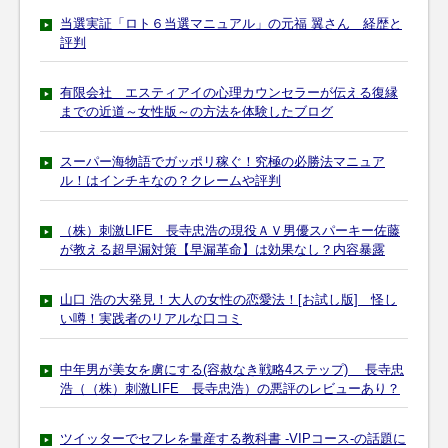
当選実証「ロト６当選マニュアル」の元福 翼さん 経歴と
評判
有限会社 エスティアイの心理カウンセラーが伝える復縁
までの近道～女性版～の方法を体験したブログ
スーパー海物語でガッポリ稼ぐ！究極の必勝法マニュア
ル！はインチキなの？クレームや評判
（株）刺激LIFE 長寺忠浩の現役ＡＶ男優スパーキー佐藤
が教える超早漏対策【早漏革命】は効果なし？内容暴露
山口 浩の大発見！大人の女性の恋愛法！[お試し版] 怪し
い噂！実践者のリアルな口コミ
中年男が美女を虜にする(容赦なき戦略4ステップ) 長寺忠
浩（（株）刺激LIFE 長寺忠浩）の悪評のレビューあり？
ツイッターでセフレを量産する教科書 -VIPコース-の話題に