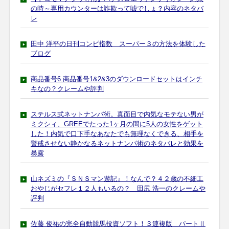
の時～専用カウンターは詐欺って嘘でしょ？内容のネタバ
レ
田中 洋平の日刊コンピ指数 スーパー３の方法を体験した
ブログ
商品番号6.商品番号1&2&3のダウンロードセットはインチ
キなの？クレームや評判
ステルス式ネットナンパ術。真面目で内気なモテない男が
ミクシィ、GREEでたった1ヶ月の間に5人の女性をゲット
した！内気で口下手なあなたでも無理なくできる、相手を
警戒させない静かなるネットナンパ術のネタバレと効果を
暴露
山ネズミの『ＳＮＳマン遊記』！なんで？４２歳の不細工
おやじがセフレ１２人もいるの？ 田尻 浩一のクレームや
評判
佐藤 俊祐の完全自動競馬投資ソフト！３連複版 パートⅡ