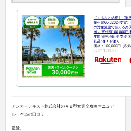
【ふるさと納税】【楽
創生賞Gold2024受
の対象施設で使える楽
ポン 寄付額100,000
年間 観光地応援 支援 
礼品 泊り お泊り
価格：100,000円（税
026/4/16時点)
アンカーテキスト株式会社のＡＢ型女完全攻略マニュア
ル 本当の口コミ
最近、