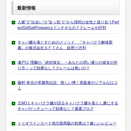
最新情報
人脈”０”出会い”０”女っ気”０”から理想の女性と巡り合うPerf
ectGirlGetProgramはインチキなの？クレームや評判
キャバ嬢を落とすためのメソッド 『キャバクラ解体新
書』の株式会社ＳＦＴさん 経歴と評判
瀬戸口 理蘭の「絶対彼女」～あなたの思い通りの彼女の作
り方～って効果なし？クレームは無いの？
藤村 幸夫の常勝馬伝説 怪しい噂！実践者のリアルな口コ
ミ
元NO１キャバクラ嬢が語るキャバクラ嬢を落とし虜にする
キャバゲッチューって効果なし？暴露ブログ
トリオウインカード地方競馬版の効果は？厳しいレビュー