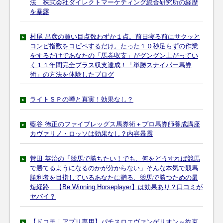
法 株式会社ダイレクトマーケティング総合研究所の経歴
を暴露
村尾 昌彦の買い目点数わずか１点。前日寝る前にサクッと
コンピ指数をコピペするだけ。たった１０秒足らずの作業
をするだけであなたの「馬券収支」がグングン上がってい
く１１年間完全プラス収支達成！「単勝スナイパー馬券
術」の方法を体験したブログ
ライトＳＰの噂と真実！効果なし？
藍谷 徳正のファイブレッグス馬券術＋プロ馬券師養成講座
カヴァリノ・ロッソは効果なし？内容暴露
菅田 英治の「競馬で勝ちたい！でも、何をどうすれば競馬
で勝てるようになるのかが分からない」そんな本気で競馬
勝利者を目指しているあなたに贈る、競馬で勝つための最
短経路 【Be Winning Horseplayer】は効果あり？口コミが
ヤバイ？
【ドコモｉアプリ専用】パチスロエヴァンゲリオン～約束