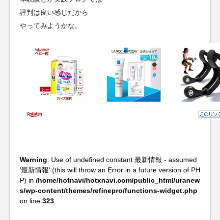
評判は良い感じだから
やってみようかな。
Warning
: Use of undefined constant 最新情報 - assumed
'最新情報' (this will throw an Error in a future version of PH
P) in
/home/hotnavi/hotxnavi.com/public_html/uranew
s/wp-content/themes/refinepro/functions-widget.php
on line
323