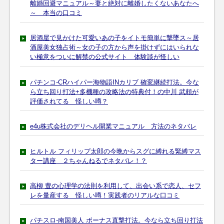
離婚回避マニュアル～妻と絶対に離婚したくないあなたへ
～ 本当の口コミ
居酒屋で見かけた可愛いあの子をイトモ簡単に撃墜ス～居
酒屋美女独占術～女の子の方から声を掛けずにはいられな
い極意をついに解禁の公式サイト 体験談が怪しい
パチンコ-CRハイパー海物語INカリブ 確変継続打法。今な
ら立ち回り打法+多機種の攻略法の特典付！の中川 武頼が
評価されてる 怪しい噂？
e4u株式会社のデリヘル開業マニュアル 方法のネタバレ
ヒルトル フィリップ太郎の今晩からスグに縛れる緊縛マス
ター講座 ２ちゃんねるでネタバレ！？
高柳 豊の心理学の法則を利用して、出会い系で恋人、セフ
レを量産する 怪しい噂！実践者のリアルな口コミ
パチスロ-南国美人 ボーナス直撃打法。今なら立ち回り打法