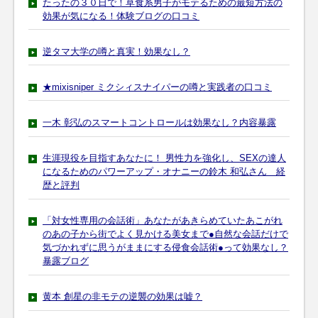
たったの３０日で！草食系男子がモテるための最短方法の
効果が気になる！体験ブログの口コミ
逆タマ大学の噂と真実！効果なし？
★mixisniper ミクシィスナイパーの噂と実践者の口コミ
一木 彰弘のスマートコントロールは効果なし？内容暴露
生涯現役を目指すあなたに！ 男性力を強化し、SEXの達人
になるためのパワーアップ・オナニーの鈴木 和弘さん 経
歴と評判
「対女性専用の会話術」あなたがあきらめていたあこがれ
のあの子から街でよく見かける美女まで●自然な会話だけで
気づかれずに思うがままにする侵食会話術●って効果なし？
暴露ブログ
黄本 創星の非モテの逆襲の効果は嘘？