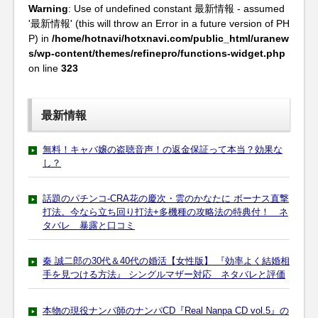
Warning
: Use of undefined constant 最新情報 - assumed
'最新情報' (this will throw an Error in a future version of PH
P) in
/home/hotnavi/hotxnavi.com/public_html/uranew
s/wp-content/themes/refinepro/functions-widget.php
on line
323
最新情報
無料！キャバ嬢の盗聴音声！の返金保証って本当？効果な
し？
話題のパチンコ-CRA花の慶次・雲のかなたに ボーナス直撃
打法。今なら立ち回り打法+多機種の攻略法の特典付！ ネ
タバレ 暴露と口コミ
秦 誠二郎の30代＆40代の婚活【女性版】 『効率よく結婚相
手を見つける方法』 シングルマザー対応 ネタバレと評価
本物の現役ナンパ師のナンパCD『Real Nanpa CD vol.5』の