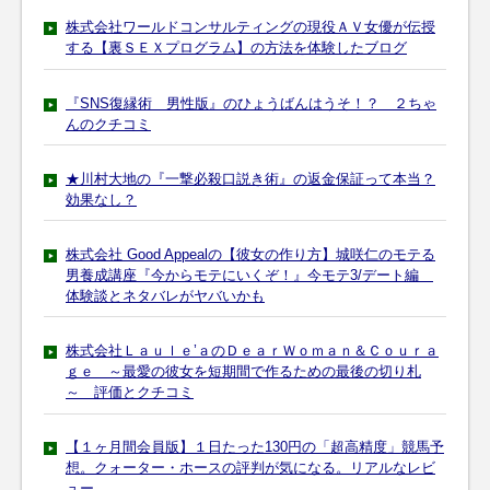
株式会社ワールドコンサルティングの現役ＡＶ女優が伝授
する【裏ＳＥＸプログラム】の方法を体験したブログ
『SNS復縁術 男性版』のひょうばんはうそ！？ ２ちゃ
んのクチコミ
★川村大地の『一撃必殺口説き術』の返金保証って本当？
効果なし？
株式会社 Good Appealの【彼女の作り方】城咲仁のモテる
男養成講座『今からモテにいくぞ！』今モテ3/デート編
体験談とネタバレがヤバいかも
株式会社Ｌａｕｌｅ’ａのＤｅａｒＷｏｍａｎ＆Ｃｏｕｒａ
ｇｅ ～最愛の彼女を短期間で作るための最後の切り札
～ 評価とクチコミ
【１ヶ月間会員版】１日たった130円の「超高精度」競馬予
想。クォーター・ホースの評判が気になる。リアルなレビ
ュー