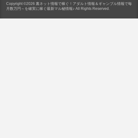
Copyright ©2026 裏ネット情報で稼ぐ！アダルト情報＆ギャンブル情報で毎
月数万円～を確実に稼ぐ最新マル秘情報♪ All Rights Reserved.