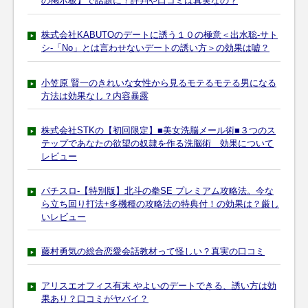
の掲示板】で話題に！評判や口コミは真実なの？
株式会社KABUTOのデートに誘う１０の極意＜出水聡-サト
シ-「No」とは言わせないデートの誘い方＞の効果は嘘？
小笠原 賢一のきれいな女性から見るモテるモテる男になる
方法は効果なし？内容暴露
株式会社STKの【初回限定】■美女洗脳メール術■３つのス
テップであなたの欲望の奴隷を作る洗脳術 効果について
レビュー
パチスロ-【特別版】北斗の拳SE プレミアム攻略法。今な
ら立ち回り打法+多機種の攻略法の特典付！の効果は？厳し
いレビュー
藤村勇気の総合恋愛会話教材って怪しい？真実の口コミ
アリスエオフィス有末 やよいのデートできる、誘い方は効
果あり？口コミがヤバイ？