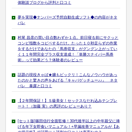
体験談ブログから評判と口コミ
夢を実現◆ナンバーズ予想自動生成ソフト◆の内容がネタ
バレ
村尾 昌彦の買い目点数わずか１点。前日寝る前にサクッと
コンピ指数をコピペするだけ。たった１０秒足らずの作業
をするだけであなたの「馬券収支」がグングン上がってい
く１１年間完全プラス収支達成！「単勝スナイパー馬券
術」って効果どう？体験者のレビュー
話題の現役きゃば★嬢もビックリ！こんなノウハウがあっ
たのかと驚きの声をあげる『キャバゲッチュー♪♪』 ネタ
バレ 暴露と口コミ
【２年間保証！】Ｓ級美女！セックスなだれ込みテンプレ
ート！（加藤 実）の悪評のレビューあり？
[セット版]篠田信行全面監修！30代後半以上の中年親父に捧
げる年下女即食いマニュアル！+早漏改善マニュアルが【あ