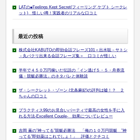
LATの●Feelings Kept Secret(フィーリング ケプト シークレ
ット) 怪しい噂！実践者のリアルな口コミ
最近の投稿
株式会社KABUTOの即効会話フレーズ101＜出水聡－サトシ
－丸パクリ出来る会話フレーズ集＞ 口コミが怪しい
半年で４５０万円稼いだ伝説の「イン逃げ５・５・舟券流
儀・競艇必勝法」のネタバレと体験談
ザ・シークレット・ゾーン (北条麻妃)の評判は嘘！？ ２
ちゃんの口コミ
プラクティス99のお見合いパーティで最高の女性を手に入
れる方法-Excellent Couple- 効果についてレビュー
吉岡 薫の”神ってる”競艇必勝法 「俺の１０万円競艇 ”神
ってる”即効薬はこれでしょ！」 評価とクチコミ