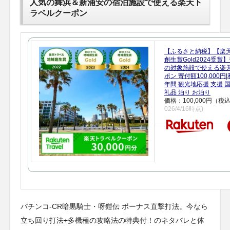
人気の舞浜＆新浦安の宿泊施設で使える楽天ト
ラベルクーポン
【ふるさと納税】【楽
創生賞Gold2024受
の対象施設で使える楽
ポン 寄付額100,000
年間 観光地応援 支援 
礼品 泊り お泊り
価格：100,000円（税
026/4/16時点)
パチンコ-CR暗黒騎士・呀鎧伝 ボーナス直撃打法。今なら
立ち回り打法+多機種の攻略法の特典付！のネタバレと体