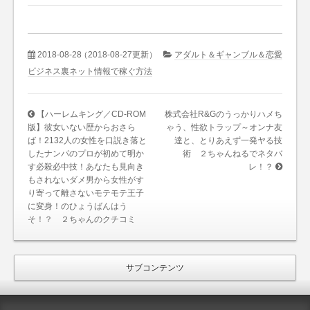
2018-08-28
（2018-08-27更新）
アダルト＆ギャンブル＆恋愛
ビジネス裏ネット情報で稼ぐ方法
【ハーレムキング／CD-ROM
株式会社R&Gのうっかりハメち
版】彼女いない歴からおさら
ゃう、性欲トラップ～オンナ友
ば！2132人の女性を口説き落と
達と、とりあえず一発ヤる技
したナンパのプロが初めて明か
術 ２ちゃんねるでネタバ
す必殺必中技！あなたも見向き
レ！？
もされないダメ男から女性がす
り寄って離さないモテモテ王子
に変身！のひょうばんはう
そ！？ ２ちゃんのクチコミ
サブコンテンツ