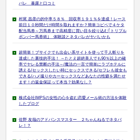
バレ 暴露と口コミ
村尾 昌彦の的中率５８％ 回収率１９１％を達成！レース
前日１０秒間だけ時間を取れますか？簡単コピペで４ケタ
配当馬券～万馬券まで高精度に買い目を絞り込む｢トリプル
ボンバー馬券術｣ 体験談とネタバレがヤバいかも
超簡単！ブサイクでも出会い系サイトを使って千人斬りを
達成した裏技的手法！ ～たとえ超絶美人でも90％以上の確
率でヤレる禁断の手法～/魔法の一言で簡単にラブホテルに
誘える/セックスしたい時にセックスできる/セフレも彼女も
できる/ハメ撮りやカーセックスなどあなたの性癖を満たせ
ます！の返金保証って本当？効果なし？
株式会社IMPSの女性の心を盗む恋愛メール術の方法を体験
したブログ
佐野 友哉のアドバンスマスター ２ちゃんねるでネタバ
レ！？