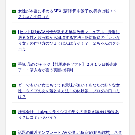
女性が本当に求めるSEX (講師:田中景子)の評判は嘘！？
２ちゃんの口コミ
[セット版]元AV男優が教える早漏改善マニュアル＋身近に
居る女性と片っ端からSEXする方法＋絶対服従の「いいな
り女」の作り方のひょうばんはうそ！？ ２ちゃんのクチ
コミ
手塚 茂のジャッジ【競馬終身ソフト】２月１５日販売終
了！！購入者が言う実際の評判
どーでもいい女にもてても意味が無い！あなたの好きな女
性、タイプの女を落とす方法！の体験談 ブログの口コミ
は？
株式会社 Tokyoクライシスの男女の潮吹き講座は効果あ
り？口コミがヤバイ？
話題の催淫テンプレート AV女優 北条麻妃(動画教材) ネタ