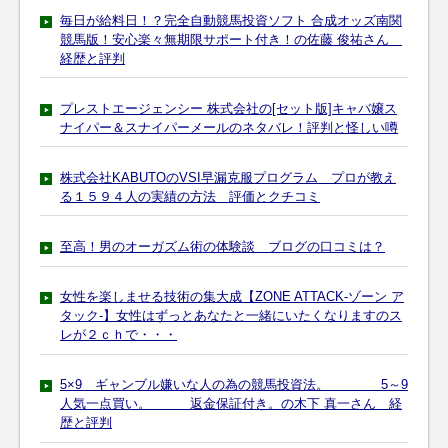
毎日が給料日！？完全自動競馬投資ソフト 合成オッズ南関
競馬版！安心楽々無期限サポート付き！の佐藤 俊祐さん
経歴と評判
プレストエージェンシー 株式会社の[セット版]キャバ嬢ス
ナイパー＆スナイパーメールのネタバレ！評判と怪しい噂
株式会社KABUTOのVSI早漏克服プログラム プロが教え
る１５９４人の実績の方法 評価とクチコミ
至高！男のオーガズム術の体験談 ブログの口コミは？
女性を楽しませる技術の集大成【ZONE ATTACK-ゾーン ア
タック-】女性はずっとあなたと一緒にいたくなりますのス
レが２ｃｈで・・・
5×9 ギャンブル嫌いな人の為の競馬投資法。 5～9
人気一点買い。 返金保証付き。の木下 真一さん 経
歴と評判