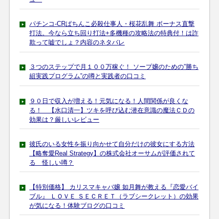
パチンコ-CRぱちんこ必殺仕事人・桜花乱舞 ボーナス直撃
打法。今なら立ち回り打法+多機種の攻略法の特典付！は詐
欺って嘘でしょ？内容のネタバレ
３つのステップで月１００万稼ぐ！ ソープ嬢のための”勝ち
組実践プログラム”の噂と実践者の口コミ
９０日で収入が増える！元気になる！人間関係が良くな
る！ 【水口清一】ツキを呼び込む潜在意識の魔法ＣＤの
効果は？厳しいレビュー
彼氏のいる女性を振り向かせて自分だけの彼女にする方法
【略奪愛Real Strategy】の株式会社オーサムが評価されて
る 怪しい噂？
【特別価格】 カリスマキャバ嬢 如月舞が教える『恋愛バイ
ブル』 ＬＯＶＥ ＳＥＣＲＥＴ（ラブシークレット）の効果
が気になる！体験ブログの口コミ