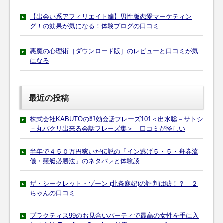
【出会い系アフィリエイト編】男性版恋愛マーケティン
グ！の効果が気になる！体験ブログの口コミ
悪魔の心理術［ダウンロード版］のレビューと口コミが気
になる
最近の投稿
株式会社KABUTOの即効会話フレーズ101＜出水聡－サトシ
－丸パクリ出来る会話フレーズ集＞ 口コミが怪しい
半年で４５０万円稼いだ伝説の「イン逃げ５・５・舟券流
儀・競艇必勝法」のネタバレと体験談
ザ・シークレット・ゾーン (北条麻妃)の評判は嘘！？ ２
ちゃんの口コミ
プラクティス99のお見合いパーティで最高の女性を手に入