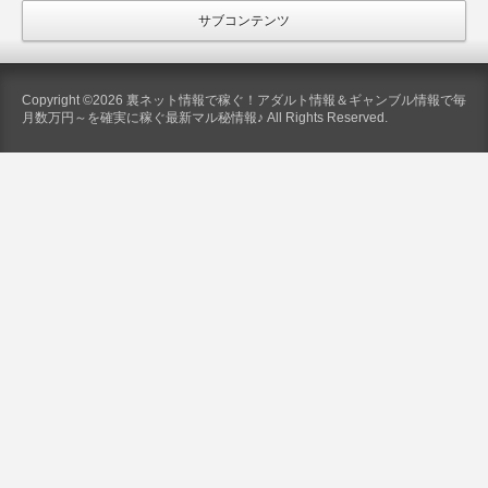
サブコンテンツ
Copyright ©2026 裏ネット情報で稼ぐ！アダルト情報＆ギャンブル情報で毎
月数万円～を確実に稼ぐ最新マル秘情報♪ All Rights Reserved.