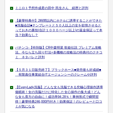
ミニロト予想作成君の田中 民生さん 経歴と評判
【豪華特典付】2時間以内にホテルに誘導することができた
■洗脳会話■テンプレートと５０人以上の女を欲情させると
っておきの裏技(合計１０００ページ以上)の返金保証って本
当？効果なし？
パチンコ-【特別版】CR中森明菜 歌姫伝説 プレミアム攻略
法。今なら立ち回り打法+多機種の攻略法の特典付のクチコ
ミ ネタバレと評判
【５月３１日販売終了】ブラックホース■発売後も好成績■
有限責任事業組合ITエージェンシーのクレームや評判
【EveryLady洗脳】どんな女も洗脳できる究極心理操作誘導
催眠術！女の洗脳だけに特化した女心操作の集大成！どん
な女も貴方の自由に！成功率94.28％！事例形式で瞬間習
得！豪華特典246,000円付き！効果保証！のレビューと口コ
ミが気になる