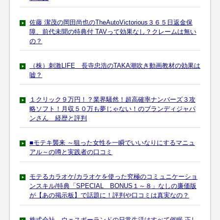
佐藤 潔茂の岡田尚也のTheAutoVictorious３６５日返金保
障、前代未聞の特典付 TAVって効果なし？クレームは無い
の？
（株）刺激LIFE 長寺忠浩のTAKA潮吹き動画教材の効果は
嘘？
１クリック９万円！？業界騒然！超高確率ナンバーズ３攻
略ソフト！月収５０万も夢じゃない！のブランディジャパ
ンさん 経歴と評判
■モテキ襲来 ～狙った女性を一瞬でいいなりにするマニュ
アル～の噂と実践者の口コミ
モテるカラオケ/カラオケを使った究極のコミュニケーショ
ンスキル/特典「SPECIAL BONUS１～８」なしの廉価版
が【あの掲示板】で話題に！評判や口コミは真実なの？
株式会社 ウェスポーランドの日常生活はすべて催眠 正し