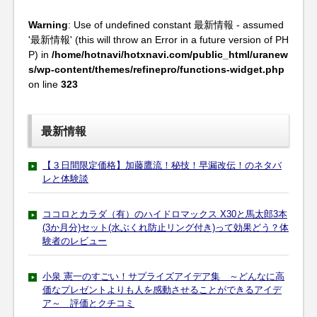
Warning
: Use of undefined constant 最新情報 - assumed
'最新情報' (this will throw an Error in a future version of PH
P) in
/home/hotnavi/hotxnavi.com/public_html/uranew
s/wp-content/themes/refinepro/functions-widget.php
on line
323
最新情報
【３日間限定価格】加藤鷹流！秘技！早漏改伝！のネタバ
レと体験談
ココロとカラダ（有）のハイドロマックス X30と馬太郎3本
(3か月分)セット(水ぶくれ防止リング付き)って効果どう？体
験者のレビュー
小泉 憲一のすごい！サプライズアイデア集 ～どんなに高
価なプレゼントよりも人を感動させることができるアイデ
ア～ 評価とクチコミ