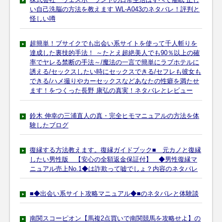
い自己洗脳の方法を教えます WL-A043のネタバレ！評判と
怪しい噂
超簡単！ブサイクでも出会い系サイトを使って千人斬りを
達成した裏技的手法！ ～たとえ超絶美人でも90％以上の確
率でヤレる禁断の手法～/魔法の一言で簡単にラブホテルに
誘える/セックスしたい時にセックスできる/セフレも彼女も
できる/ハメ撮りやカーセックスなどあなたの性癖を満たせ
ます！をつくった長野 康弘の真実！ネタバレとレビュー
鈴木 伸幸の三浦直人の真・完全ヒモマニュアルの方法を体
験したブログ
復縁する方法教えます。復縁ガイドブック■ 元カノと復縁
したい男性版 【安心の全額返金保証付】 ◆男性復縁マ
ニュアル売上No.1◆は詐欺って嘘でしょ？内容のネタバレ
■◆出会い系サイト攻略マニュアル◆■のネタバレと体験談
南関スコーピオン【馬複2点買いで南関競馬を攻略せよ】の