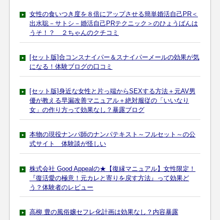
女性の食いつき度を８倍にアップさせる簡単婚活自己PR＜
出水聡－サトシ－婚活自己PRテクニック＞のひょうばんは
うそ！？ ２ちゃんのクチコミ
[セット版]合コンスナイパー＆スナイパーメールの効果が気
になる！体験ブログの口コミ
[セット版]身近な女性と片っ端からSEXする方法＋元AV男
優が教える早漏改善マニュアル＋絶対服従の「いいなり
女」の作り方って効果なし？暴露ブログ
本物の現役ナンパ師のナンパテキスト～フルセット～の公
式サイト 体験談が怪しい
株式会社 Good Appealの★【復縁マニュアル】女性限定！
『復活愛の極意！元カレと寄りを戻す方法』って効果ど
う？体験者のレビュー
高柳 豊の風俗嬢セフレ化計画は効果なし？内容暴露