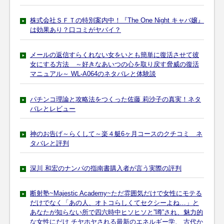
株式会社ＳＦＴの特別案内中！『The One Night キャバ嬢』
は効果あり？口コミがヤバイ？
メールの返信すらくれない女をいとも簡単に復活させて彼
女にする方法 ～好きなあいつの心を取り戻す脅威の復活
マニュアル～ WL-A064のネタバレと体験談
パチンコ理論と攻略法をつくった佐藤 莉沙子の真実！ネタ
バレとレビュー
神のお告げ～らくして～楽４艇6ヶ月コースのクチコミ ネ
タバレと評判
深川 和宏のナンパの指南書購入者が言う実際の評判
断射塾~Majestic Academy~ただ雰囲気だけで女性にモテる
だけでなく「あの人、オトコらしくてセクシーよね…」と
あなたが知らない所で四六時中ヒソヒソと”噂”され、魅力的
な女性にだけ チヤホヤされる最新のエネルギー学、 古代か