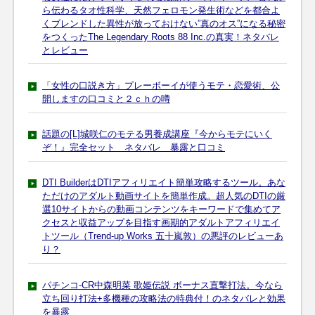
ら伝わるタオ性科学、天然フェロモン発生術などを都合よ
くブレンドした異性が放っておけない”真のオス”になる秘密
をつくったThe Legendary Roots 88 Inc.の真実！ネタバレ
とレビュー
「女性の口説き方」プレーボーイが使うモテ・恋愛術、公
開しますの口コミと２ｃｈの噂
話題の[L]城咲仁のモテる男養成講座『今からモテにいく
ぞ！』完全セット ネタバレ 暴露と口コミ
DTI BuilderはDTIアフィリエイト簡単攻略するツール。あな
ただけのアダルト動画サイトを簡単作成。超人気のDTIの厳
選10サイトからの動画コンテンツをキーワードで集めてア
クセスと収益アップを目指す画期的アダルトアフィリエイ
トツール（Trend-up Works 五十嵐敦）の悪評のレビューあ
り？
パチンコ-CR中森明菜 歌姫伝説 ボーナス直撃打法。今なら
立ち回り打法+多機種の攻略法の特典付！のネタバレと効果
を暴露