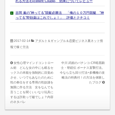
れる方法-Excellent Couple- 効果についてレビュー
吉岡 薫の”神ってる”競艇必勝法 「俺の１０万円競艇 ”神
ってる”即効薬はこれでしょ！」 評価とクチコミ
2017-02-14
アダルト＆ギャンブル＆恋愛ビジネス裏ネット情
報で稼ぐ方法
女性心理マインドコントロー
中川 武頼のパチンコ-CR暗黒騎
ル術 どんな女の中にも眠るセ
士・呀鎧伝 ボーナス直撃打法。
ックスの本能を強制的に目覚め
今なら立ち回り打法+多機種の攻
させ、いつでもあなたのために
略法の特典付！の方法を体験し
性の奉仕をする専用の性奴隷を
たブログ
無限に作る方法 女をなんでも
言うことを聞くいいなり玩具に
するは詐欺って嘘でしょ？内容
のネタバレ