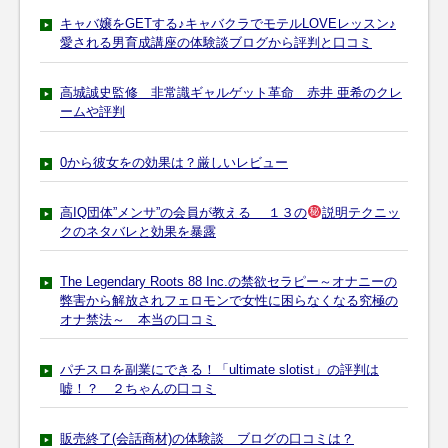
キャバ嬢をGETする♪キャバクラでモテルLOVEレッスン♪
愛される男育成講座の体験談ブログから評判と口コミ
高城誠史監修 非常識ギャルゲット革命 赤井 亜希のクレ
ームや評判
0から彼女をの効果は？厳しいレビュー
高IQ団体”メンサ”の会員が教える １３の
説明テクニッ
クのネタバレと効果を暴露
The Legendary Roots 88 Inc.の禁欲セラピー～オナニーの
弊害から解放されフェロモンで女性に困らなくなる究極の
オナ禁法～ 本当の口コミ
パチスロを副業にできる！「ultimate slotist」の評判は
嘘！？ ２ちゃんの口コミ
販売終了(会話商材)の体験談 ブログの口コミは？