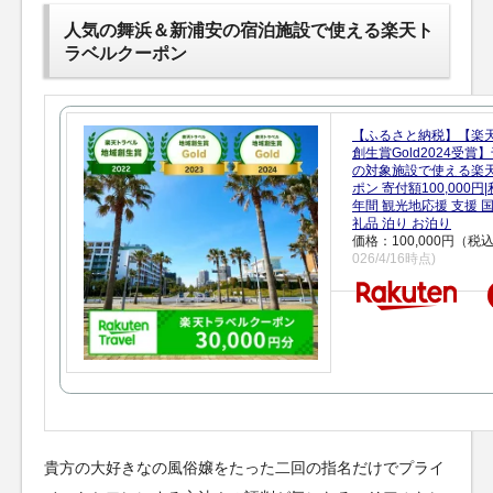
人気の舞浜＆新浦安の宿泊施設で使える楽天ト
ラベルクーポン
【ふるさと納税】【楽
創生賞Gold2024受
の対象施設で使える楽
ポン 寄付額100,000
年間 観光地応援 支援 
礼品 泊り お泊り
価格：100,000円（税
026/4/16時点)
貴方の大好きなの風俗嬢をたった二回の指名だけでプライ