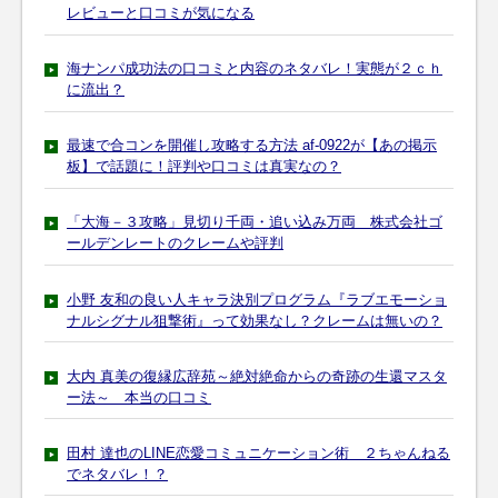
レビューと口コミが気になる
海ナンパ成功法の口コミと内容のネタバレ！実態が２ｃｈ
に流出？
最速で合コンを開催し攻略する方法 af-0922が【あの掲示
板】で話題に！評判や口コミは真実なの？
「大海－３攻略」見切り千両・追い込み万両 株式会社ゴ
ールデンレートのクレームや評判
小野 友和の良い人キャラ決別プログラム『ラブエモーショ
ナルシグナル狙撃術』って効果なし？クレームは無いの？
大内 真美の復縁広辞苑～絶対絶命からの奇跡の生還マスタ
ー法～ 本当の口コミ
田村 達也のLINE恋愛コミュニケーション術 ２ちゃんねる
でネタバレ！？