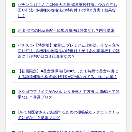
パチンコ-ぱちんこCR蒼天の拳 確変継続打法。今なら立ち
回り打法+多機種の攻略法の特典付！の噂と真実！効果な
し？
河瀬 健治のNew高配当競馬必勝法は効果なし？内容暴露
パチスロ-【特別版】秘宝伝 プレミアム攻略法。今なら立ち
回り打法+多機種の攻略法の特典付！が【あの掲示板】で話
題に！評判や口コミは真実なの？
【初回限定】■美女誘導催眠術■たった１時間で美女を虜に
する誘導催眠の株式会社STKが評価されてる 怪しい噂？
９０日でブサイクがかわいい女を落とす方法 af-0561って効
果なし？暴露ブログ
1年でお医者さんと結婚するための極秘成功テクニック！っ
て効果なし？暴露ブログ