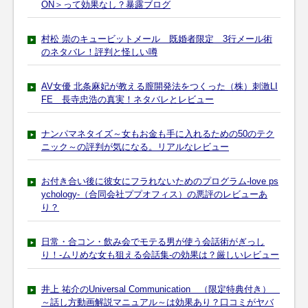
ON＞って効果なし？暴露ブログ
村松 崇のキュービットメール 既婚者限定 3行メール術
のネタバレ！評判と怪しい噂
AV女優 北条麻妃が教える膣開発法をつくった（株）刺激LI
FE 長寺忠浩の真実！ネタバレとレビュー
ナンパマネタイズ～女もお金も手に入れるための50のテク
ニック～の評判が気になる。リアルなレビュー
お付き合い後に彼女にフラれないためのプログラム-love ps
ychology-（合同会社ププオフィス）の悪評のレビューあ
り？
日常・合コン・飲み会でモテる男が使う会話術がぎっし
り！-ムリめな女も狙える会話集-の効果は？厳しいレビュー
井上 祐介のUniversal Communication （限定特典付き）
～話し方動画解説マニュアル～は効果あり？口コミがヤバ