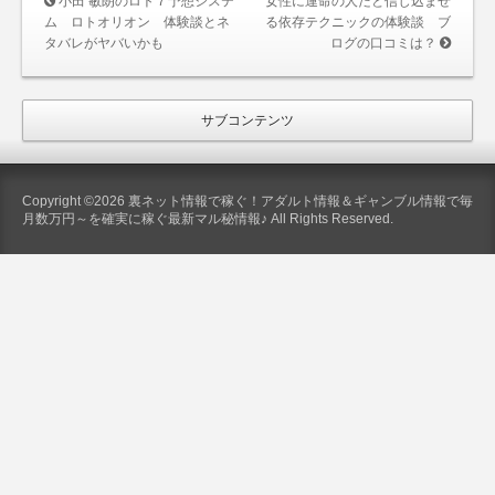
小田 敏朗のロト７予想システ
女性に運命の人だと信じ込ませ
ム ロトオリオン 体験談とネ
る依存テクニックの体験談 ブ
タバレがヤバいかも
ログの口コミは？
サブコンテンツ
Copyright ©2026 裏ネット情報で稼ぐ！アダルト情報＆ギャンブル情報で毎
月数万円～を確実に稼ぐ最新マル秘情報♪ All Rights Reserved.