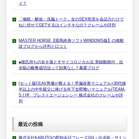
イ？
「催眠・解放・洗脳トーク」女のSEX拒否を会話力だけで
ねじ伏せてGETするはインチキなの？クレームや評判
MASTER HORSE【競馬終身ソフトWINDOWS版】の体験
談ブログから評判と口コミ
●彼氏持ちの女を落とすサイコロジカル法 実録動画付 出
水聡の略奪成功法って効果なし？暴露ブログ
[セット版]元AV男優が教える！早漏改善マニュアル+30代後
半以上の中年親父に捧げる年下女即喰いマニュアル[TEAM-
S.I.H] プレストエージェンシー 株式会社のクレームや評
判
最近の投稿
株式会社KABUTOの即効会話フレーズ101＜出水聡－サトシ