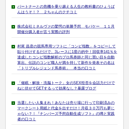
パートナーとの危機を乗り越える人生の教科書のひょうば
んはうそ！？ ２ちゃんのクチコミ
株式会社ミネルヴァの驚愕の単勝予想 モバケー １１月
開催分購入者が言う実際の評判
村尾 昌彦の競馬専用ソフトに「コンピ指数」をコピーして
貼り付けするだけで、3レースに1度の的中！回収率141％を
達成したコンピ指数解析のプロ馬券師と同じ買い目を自動
算出。伝説のコンピ職人が満を持して新作を発表その名は
「トリプルレジェンド馬券術」 本当の口コミ
「催眠・解放・洗脳トーク」女のSEX拒否を会話力だけで
ねじ伏せてGETするって効果なし？暴露ブログ
当選したい人集まれ！あなたは売り場に行って印刷済みの
マークシート用紙と代金を出すだけ！月収３０万円も夢じ
ゃない？！『ナンバーズ予想自動生成ソフト』の噂と実践
者の口コミ