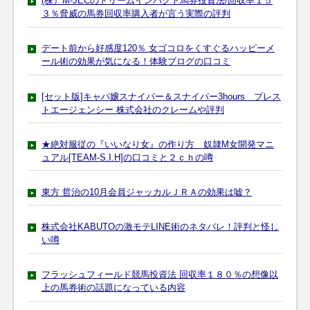
(株）M-JECのドリームインパクト馬券投資法/回収率１５
３％脅威の馬券回収率購入者が言う実際の評判
デート前から好感度120％ 女ゴコロをくすぐるハッピーメ
ール術の効果が気になる！体験ブログの口コミ
[セット版]キャバ嬢スナイパー＆スナイパー3hours プレス
トエージェンシー 株式会社のクレームや評判
★絶対服従の『いいなり女』の作り方 奴隷M女開発マニ
ュアル[TEAM-S.I.H]の口コミと２ｃｈの噂
東方 哲治の10月会員ジャッカルＪＲＡの効果は嘘？
株式会社KABUTOの激モテLINE術のネタバレ！評判と怪し
い噂
フラッシュフィールド競馬投資法 回収率１８０％の想像以
上の馬券術の話題になっている内容