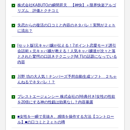
株式会社KABUTOの瞬間昇天 【神快】＋限界快楽アルゴ
リズム 評価とクチコミ
失恋からの復活の口コミと内容のネタバレ！実態が２ｃｈ
に流出？
[セット版]元キャバ嬢が伝える！7ポイント恋愛モード誘引
会話術＋元キャバ嬢が教える！人気キャバ嬢達が次々と落
とされた驚愕の口説きテクニック[M.T]の話題になっている
内容
川野 功の大人気！ナンバーズ予想自動生成ソフト ２ちゃ
んねるでネタバレ！？
プレストエージェンシー 株式会社の[特典付き]女性の性欲
を20倍にする神の性戯は効果なし？内容暴露
■女性を一瞬で見抜き、感情を操作する方法【コントロー
ル】■の口コミと２ｃｈの噂