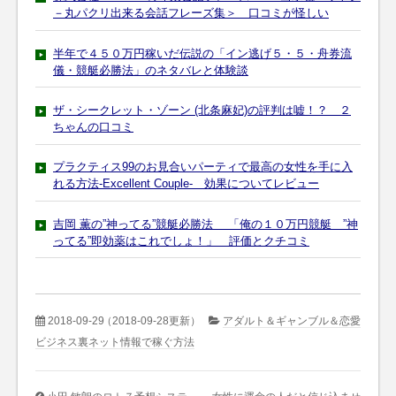
－丸パクリ出来る会話フレーズ集＞ 口コミが怪しい
半年で４５０万円稼いだ伝説の「イン逃げ５・５・舟券流
儀・競艇必勝法」のネタバレと体験談
ザ・シークレット・ゾーン (北条麻妃)の評判は嘘！？ ２
ちゃんの口コミ
プラクティス99のお見合いパーティで最高の女性を手に入
れる方法-Excellent Couple- 効果についてレビュー
吉岡 薫の”神ってる”競艇必勝法 「俺の１０万円競艇 ”神
ってる”即効薬はこれでしょ！」 評価とクチコミ
2018-09-29
（2018-09-28更新）
アダルト＆ギャンブル＆恋愛
ビジネス裏ネット情報で稼ぐ方法