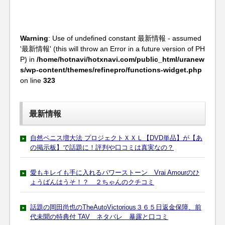
Warning
: Use of undefined constant 最新情報 - assumed
'最新情報' (this will throw an Error in a future version of PH
P) in
/home/hotnavi/hotxnavi.com/public_html/uranew
s/wp-content/themes/refinepro/functions-widget.php
on line
323
最新情報
自然ペニス増大法 プロジェクトＸＸＬ【DVD単品】が【あ
の掲示板】で話題に！評判や口コミは真実なの？
愛もキレイも手に入れるパワーストーン Vrai Amourのひ
ょうばんはうそ！？ ２ちゃんのクチコミ
話題の岡田尚也のTheAutoVictorious３６５日返金保障、前
代未聞の特典付 TAV ネタバレ 暴露と口コミ