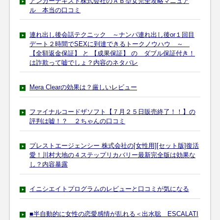
アンカーテキスト株式会社のＡＢ型女完全攻略マニュア
ル 本当の口コミ
連れ出し後会話テクニック ～ナンパ連れ出し後or１回目
デート２時間でSEXに到達できるトークノウハウ ～
【全額返金保証】 と 【成果保証】 の ダブル保証付き！
は詐欺って嘘でしょ？内容のネタバレ
Mera Clearの効果は？厳しいレビュー
ファイナルコードザソフト【７月２５日販売終了！！】の
評判は嘘！？ ２ちゃんの口コミ
プレストエージェンシー 株式会社の[女性用][セット版]復活
愛！川村大地の４ステップリカバリー最新完全版は効果な
し？内容暴露
イニシエイトプログラムのレビューと口コミが気になる
■半自動的に女性の恋愛感情が乱れる＜出水聡 ESCALATI