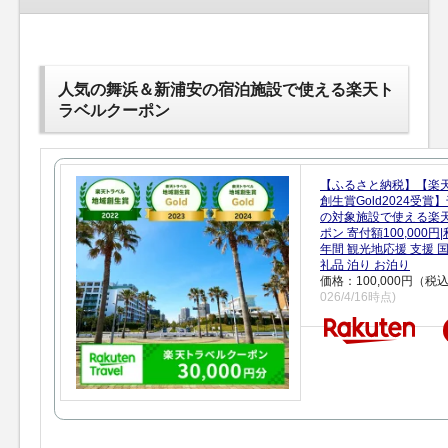
人気の舞浜＆新浦安の宿泊施設で使える楽天ト
ラベルクーポン
【ふるさと納税】【楽
創生賞Gold2024受
の対象施設で使える楽
ポン 寄付額100,000
年間 観光地応援 支援 
礼品 泊り お泊り
価格：100,000円（税
026/4/16時点)