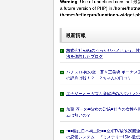
Warning
: Use of undefined constant 最
a future version of PHP) in
/home/hotna
themes/refinepro/functions-widget.p
最新情報
株式会社R&Gのうっかりハメちゃう、
法を体験したブログ
パチスロ-俺の空・蒼き正義魂 ボーナ
の評判は嘘！？ ２ちゃんの口コミ
エナジーオーガズム覚醒法のネタバレと
加藤 淳一の■彼女のDNA■社内の女性
ムは無いの？
*■■遂に日本初上陸■■全米TV放映20
の恋愛システム 『ミステリーISM-遺