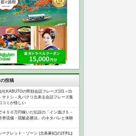
近の投稿
会社KABUTOの即効会話フレーズ101＜出
－サトシ－丸パクリ出来る会話フレーズ集
口コミが怪しい
で４５０万円稼いだ伝説の「イン逃げ５・
舟券流儀・競艇必勝法」のネタバレと体験
シークレット・ゾーン (北条麻妃)の評判は