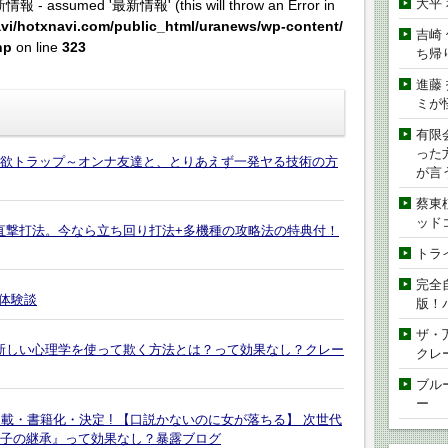
大平
新情報 - assumed '最新情報' (this will throw an Error in
vi/hotxnavi.com/public_html/uranews/wp-content/
吉崎
hp
on line
323
ち帰
進藤
ミが
有限
った
性欲トラップ～オンナ友達と、とりあえず一発ヤる技術の方
が言
蔡東
ッド
ス直撃打法。今なら立ち回り打法+多機種の攻略法の特典付！
トラ
完全
体験談
版！
ザ・
を新しい心理学を使って欺く方法とは？って効果なし？クレー
クレ
ブル
ー
回連載・書籍化・決定 ! 【口説かないのに女が落ちる】 次世代
伝子の継承』って効果なし？暴露ブログ