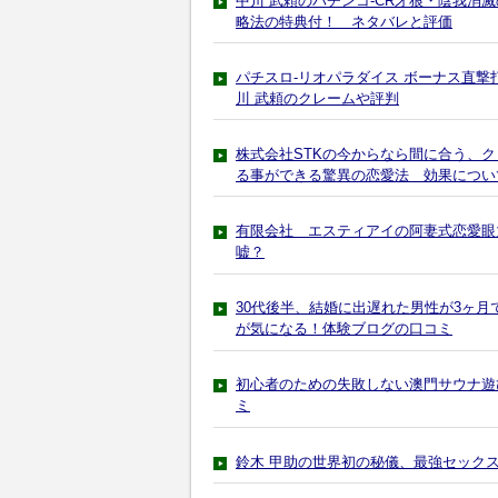
中川 武頼のパチンコ-CR牙狼・陰我消
略法の特典付！ ネタバレと評価
パチスロ-リオパラダイス ボーナス直
川 武頼のクレームや評判
株式会社STKの今からなら間に合う、
る事ができる驚異の恋愛法 効果につい
有限会社 エスティアイの阿妻式恋愛眼
嘘？
30代後半、結婚に出遅れた男性が3ヶ
が気になる！体験ブログの口コミ
初心者のための失敗しない澳門サウナ遊
ミ
鈴木 甲助の世界初の秘儀、最強セック