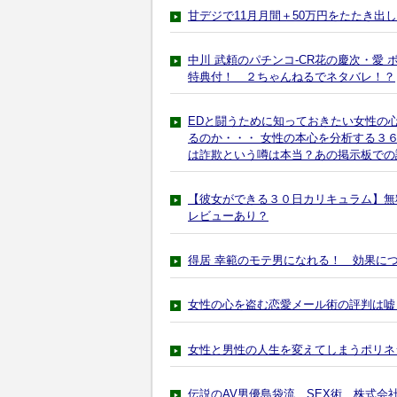
甘デジで11月月間＋50万円をたたき出
中川 武頼のパチンコ-CR花の慶次・愛
特典付！ ２ちゃんねるでネタバレ！？
EDと闘うために知っておきたい女性の
るのか・・・ 女性の本心を分析する３
は詐欺という噂は本当？あの掲示板での
【彼女ができる３０日カリキュラム】無
レビューあり？
得居 幸範のモテ男になれる！ 効果に
女性の心を盗む恋愛メール術の評判は嘘
女性と男性の人生を変えてしまうポリネ
伝説のAV男優島袋流 SEX術 株式会