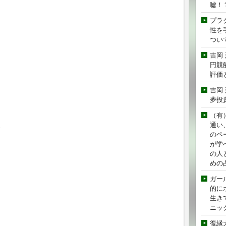
嘘！
プラ
性を手
つい
吉岡
円競
評価
吉岡
夢投
（有
、
通い
のペ
が学
の人
めの
ガー
的に
生き
ニッ
復縁