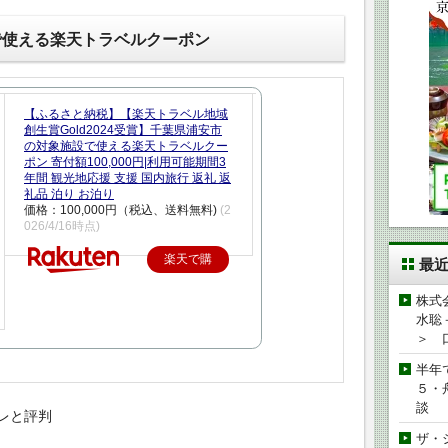
で使える楽天トラベルクーポン
【ふるさと納税】【楽天トラベル地域
創生賞Gold2024受賞】千葉県浦安市
の対象施設で使える楽天トラベルクー
ポン 寄付額100,000円|利用可能期間3
年間 観光地応援 支援 国内旅行 返礼 返
礼品 泊り お泊り
価格：100,000円（税込、送料無料)
(2
026/4/16時点)
楽天で購
最
入
株式
水聡
＞ 
半年
５・
談
レと評判
ザ・