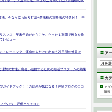
滅の日 ボーナス直撃打法。今なら立ち回り打法+多機種の攻
撃打法。今なら立ち回り打法+多機種の攻略法の特典付！ 中
クリスマス、年末年始だからこそ、たった１週間で彼女を作
てレビュー
力トレーニング 運命の人だけに出会う21日間の効果は
ア
ア
ー
月で理想の女性と出会い結婚するための婚活プログラムの効果
カ
カ
イ
ブ
びガイドブック！！の効果が気になる！体験ブログの口コ
アダ
情報
スノウハウ 評価とクチコミ