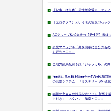
【記事一括提供】男性版恋愛マーケティ
【エロテク７】という名の実践型セック
ACグループ株式会社の【男性版】復縁
恋愛マニュアル「男を簡単に自分のもの
ら評判と口コミ
全地方競馬投資予想「ジャッカル」の内
*■■遂に日本初上陸■■全米TV放映20
の恋愛システム 『ミステリーISM-遺
話題の完全自動競馬投資ソフト 新馬未
ト付き！ ネタバレ 暴露と口コミ