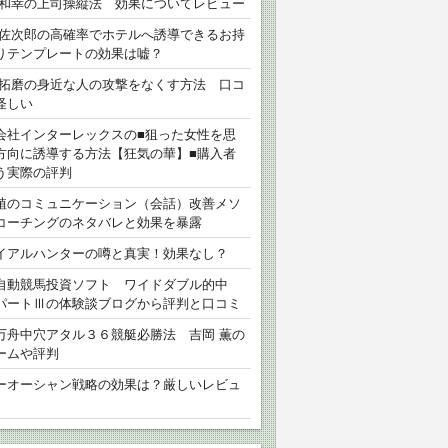
 和幸の上司操縦法 効果についてレビュー
 佐次郎の高確率でホテルへ誘導できるお持
りテンプレートの効果は嘘？
 拓磨の身近な人の攻撃をなくす方法 口コ
怪しい
会社インターレックスの■狙った女性を思
方向に誘導する方法【狂気の華】■購入者
う実際の評判
植のコミュニケーション（会話）改善メソ
コーチングのネタバレと効果を暴露
イアルハンターの噂と真実！効果なし？
自動競馬投資ソフト ワイドダブル的中
パートⅢの体験談ブログから評判と口コミ
万舟中穴アタル３６競艇必勝法 吉岡 薫の
ームや評判
ーオーシャン戦略の効果は？厳しいレビュ