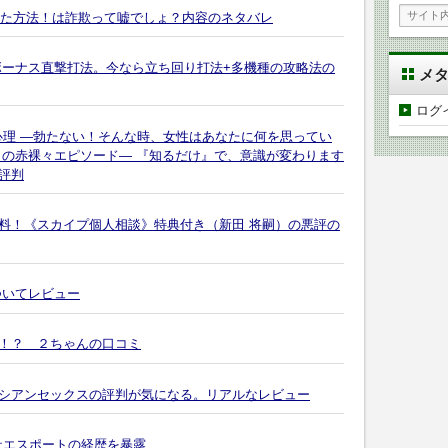
した方法！は詐欺って嘘でしょ？内容のネタバレ
 ボーナス直撃打法。今なら立ち回り打法+多機種の攻略法の
メ
ログ
心理 ―勃たない！そんな時、女性はあなたに何を思ってい
６の赤裸々エピソード― 『知るだけ』で、意識が変わります
評判
料！《スカイプ個人相談》特典付き（新田 将嗣）の悪評の
ついてレビュー
！？ ２ちゃんの口コミ
シアンセックスの評判が気になる。リアルなレビュー
社エスポートの経歴を暴露