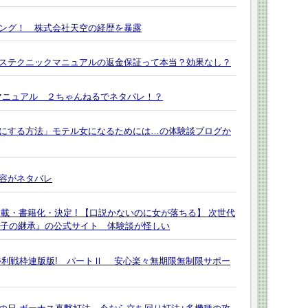
ング！ 株式会社天空の経歴を暴露
ステクニックマニュアルの返金保証って本当？効果なし？
マニュアル ２ちゃんねるでネタバレ！？
にする方法」モテル女になるためには…の体験談ブログか
容がネタバレ
回連載・書籍化・決定 ! 【口説かないのに女が落ちる】 次世代
伝子の継承』の公式サイト 体験談が怪しい
勝利戦枠連版版! パートⅡ 安心楽々無期限無制限サポー