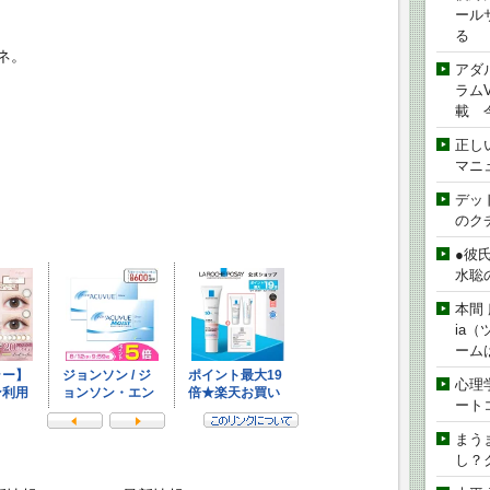
ール
る
ネ。
アダ
ラムVe
載 
正し
マニ
デッド
のク
●彼
水聡
本間 
ia
ーム
心理
ート
まう
し？