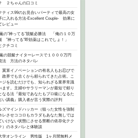
？ ２ちゃんの口コミ
クティス99のお見合いパーティで最高の女
に入れる方法-Excellent Couple- 効果に
てレビュー
 薫の”神ってる”競艇必勝法 「俺の１０万
艇 ”神ってる”即効薬はこれでしょ！」
とクチコミ
 薫の競艇ナイターレースで１０００万円
資法 方法のネタバレ
）翼算イノベーションの有名人もお忍びで
、政界でも古くから頼られてきた占術。こ
ージを読むだけでも、知られざる業界常識
べます。主婦やサラリーマンが最短で頼り
となる法『最短であなたもプロ級になるた
占い講義』購入者が言う実際の評判
ルズマインドハッカー（狙った女性を強制
ホレさせココロもカラダもあなた無しでは
ていけない状態にさせる禁断の依存化テク
ク）のネタバレと体験談
大学オンライン 男性版 1ヶ月間無料メ