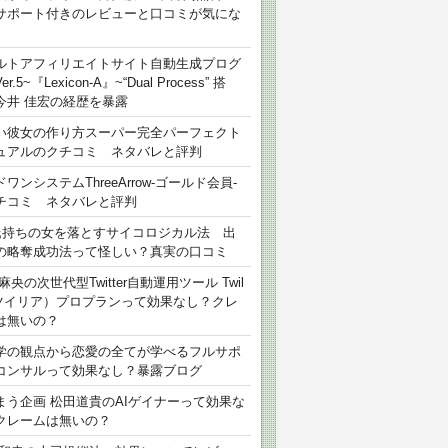
サポート付きのレビューと口コミが気にな
ルトアフィリエイトサイト自動生成プログ
r.5~『Lexicon-A』~“Dual Process” 搭
今井 佳宏の経歴を暴露
い彼女の作り方スーパー完全パーフェクト
ュアルのクチコミ ネタバレと評判
ワンシステムThreeArrow-ゴールド会員-
チコミ ネタバレと評判
氏持ちの女を落とすサイコロジカル法 出
の略奪成功法って怪しい？真実の口コミ
麻央の次世代型Twitter自動運用ツール Twil
（ツイリア）プロプランって効果なし？クレ
は無いの？
学の観点から恋愛の全てが学べるフルサポ
コンサルって効果なし？暴露ブログ
まう企画 松田道貴のAIゲイナーって効果な
クレームは無いの？