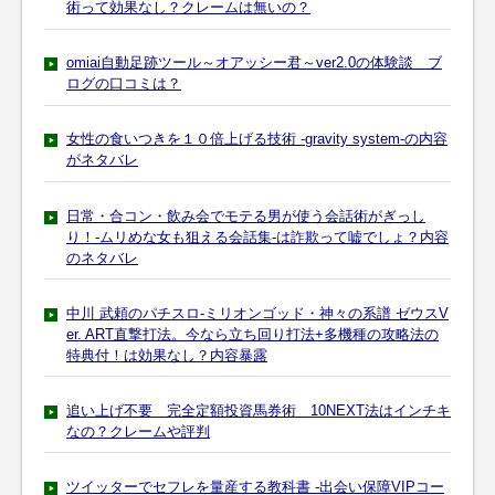
術って効果なし？クレームは無いの？
omiai自動足跡ツール～オアッシー君～ver2.0の体験談 ブ
ログの口コミは？
女性の食いつきを１０倍上げる技術 -gravity system-の内容
がネタバレ
日常・合コン・飲み会でモテる男が使う会話術がぎっし
り！-ムリめな女も狙える会話集-は詐欺って嘘でしょ？内容
のネタバレ
中川 武頼のパチスロ-ミリオンゴッド・神々の系譜 ゼウスV
er. ART直撃打法。今なら立ち回り打法+多機種の攻略法の
特典付！は効果なし？内容暴露
追い上げ不要 完全定額投資馬券術 10NEXT法はインチキ
なの？クレームや評判
ツイッターでセフレを量産する教科書 -出会い保障VIPコー