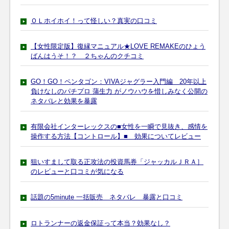
ＯＬホイホイ！って怪しい？真実の口コミ
【女性限定版】復縁マニュアル★LOVE REMAKEのひょう
ばんはうそ！？ ２ちゃんのクチコミ
GO！GO！ペンタゴン：VIVAジャグラー入門編 20年以上
負けなしのパチプロ 蒲生力 がノウハウを惜しみなく公開の
ネタバレと効果を暴露
有限会社インターレックスの■女性を一瞬で見抜き、感情を
操作する方法【コントロール】■ 効果についてレビュー
狙いすまして取る正攻法の投資馬券「ジャッカルＪＲＡ］
のレビューと口コミが気になる
話題の5minute 一括販売 ネタバレ 暴露と口コミ
ロトランナーの返金保証って本当？効果なし？