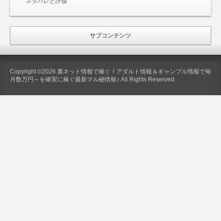
ネタバレと評価
サブコンテンツ
Copyright ©2026 裏ネット情報で稼ぐ！アダルト情報＆ギャンブル情報で毎
月数万円～を確実に稼ぐ最新マル秘情報♪ All Rights Reserved.