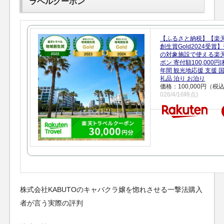
ラベルクーポン
【ふるさと納税】【楽
創生賞Gold2024受
の対象施設で使える楽
ポン 寄付額100,000
年間 観光地応援 支援 
礼品 泊り お泊り
価格：100,000円（税
026/4/16時点)
株式会社KABUTOのキャバクラ嬢を惚れさせる一撃法購入
者が言う実際の評判