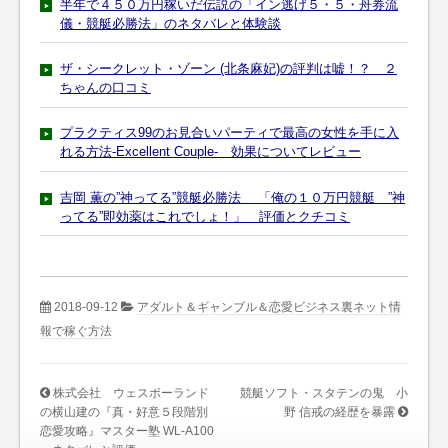
半年で４５０万円稼いだ伝説の「イン逃げ５・５・舟券流
儀・競艇必勝法」のネタバレと体験談
ザ・シークレット・ゾーン (北条麻妃)の評判は嘘！？ ２
ちゃんの口コミ
プラクティス99のお見合いパーティで最高の女性を手に入
れる方法-Excellent Couple- 効果についてレビュー
吉岡 薫の”神ってる”競艇必勝法 「俺の１０万円競艇 ”神
ってる”即効薬はこれでしょ！」 評価とクチコミ
2018-09-12
アダルト＆ギャンブル＆恋愛ビジネス裏ネット情
報で稼ぐ方法
株式会社 ウェスポーランド
競艇ソフト・スタテンの鬼 小
の横山建の『真・好意５段階別
野 信戒の経歴を暴露
恋愛攻略』マスター塾 WL-A100