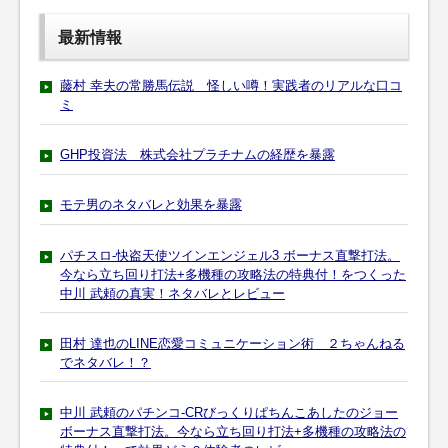
最新情報
藤村 幸夫の常勝馬伝説 怪しい噂！実践者のリアルな口コ
ミ
GHP投資法 株式会社プラチナムの経歴を暴露
モテ男のネタバレと効果を暴露
パチスロ-快盗天使ツインエンジェル3 ボーナス直撃打法。
今なら立ち回り打法+多機種の攻略法の特典付！をつくった
中川 武頼の真実！ネタバレとレビュー
田村 達也のLINE恋愛コミュニケーション術 ２ちゃんねる
でネタバレ！？
中川 武頼のパチンコ-CRびっくりぱちんこあしたのジョー
ボーナス直撃打法。今なら立ち回り打法+多機種の攻略法の