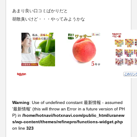
あまり良い口コミばかりだと
胡散臭いけど・・・やってみようかな
Warning
: Use of undefined constant 最新情報 - assumed
'最新情報' (this will throw an Error in a future version of PH
P) in
/home/hotnavi/hotxnavi.com/public_html/uranew
s/wp-content/themes/refinepro/functions-widget.php
on line
323