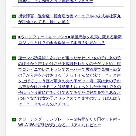
特典付！って効果どう？体験者のレビュー
摂食障害・過食症・拒食症改善マニュアルの株式会社夢丸
が評価されてる 怪しい噂？
■ウィンフォースキャッシュ■単勝馬券を札束に変える最新
ロジックとは？の返金保証って本当？効果なし？
逆ナンパ誘発術！あなたが狙ったかわいい女の子に女の子
のほうから声をかけさせる常識外れな女の子ゲット術！街
でコンビニでレストランでスーパーで居酒屋で見知らぬ女
の子から声をかけさせる「えっ！そんな方法で！？」と声
を上げてしまうほど驚きの女の子ゲット術！実は女の子か
ら声をかけさせることは簡単！ちょっとした仕掛けで女の
子は当たり前に声をかけてきてあなたに好意を持ちあなた
は好きなだけ女の子とセックスできますのひょうばんはう
そ！？ ２ちゃんのクチコミ
クロージング・テンプレート～２時間９００円ゲット術～
WL-A186の評判が気になる。リアルなレビュー