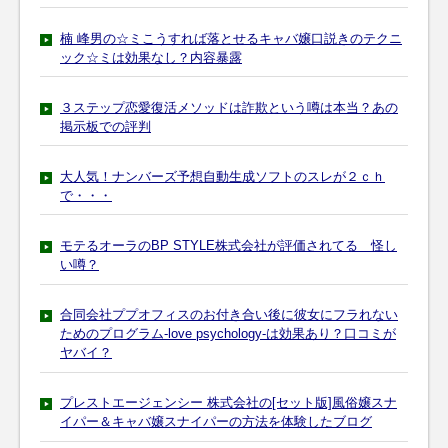
楠 峰男の☆ミこうすれば落とせるキャバ嬢口説きのテクニ
ック☆ミは効果なし？内容暴露
３ステップ恋愛復活メソッドは詐欺という噂は本当？あの
掲示板での評判
大人気！ナンバーズ予想自動生成ソフトのスレが２ｃｈ
で・・・
モテるオーラのBP STYLE株式会社が評価されてる 怪し
い噂？
合同会社ププオフィスのお付き合い後に彼女にフラれない
ためのプログラム-love psychology-は効果あり？口コミが
ヤバイ？
プレストエージェンシー 株式会社の[セット版]風俗嬢スナ
イパー＆キャバ嬢スナイパーの方法を体験したブログ