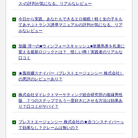
ス-の評判が気になる。リアルなレビュー
今日から実践。あなたもできるエロ催眠！軽く女の子をも
てあそぶトランス誘導マニュアルの評判が気になる。リア
ルなレビュー
加藤 淳一の■ウィンフォースキャッシュ■単勝馬券を札束に
変える最新ロジックとは？ 怪しい噂！実践者のリアルな
口コミ
★風俗嬢スナイパー（プレストエージェンシー 株式会社）
の悪評のレビューあり？
株式会社ダイレクトマーケティング総合研究所の復縁男性
版 ７つのステップでもう一度好きにさせる方法は効果あ
り？口コミがヤバイ？
プレストエージェンシー 株式会社の★合コンスナイパーっ
て効果なし？クレームは無いの？