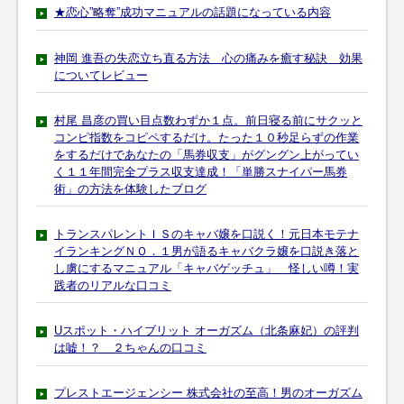
★恋心”略奪”成功マニュアルの話題になっている内容
神岡 進吾の失恋立ち直る方法 心の痛みを癒す秘訣 効果
についてレビュー
村尾 昌彦の買い目点数わずか１点。前日寝る前にサクッと
コンピ指数をコピペするだけ。たった１０秒足らずの作業
をするだけであなたの「馬券収支」がグングン上がってい
く１１年間完全プラス収支達成！「単勝スナイパー馬券
術」の方法を体験したブログ
トランスパレントＩＳのキャバ嬢を口説く！元日本モテナ
イランキングＮＯ．１男が語るキャバクラ嬢を口説き落と
し虜にするマニュアル「キャバゲッチュ」 怪しい噂！実
践者のリアルな口コミ
Uスポット・ハイブリット オーガズム（北条麻妃）の評判
は嘘！？ ２ちゃんの口コミ
プレストエージェンシー 株式会社の至高！男のオーガズム