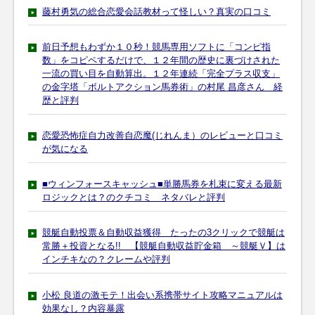
藤村勇気の総合恋愛会話教材って怪しい？真実の口コミ
前日予想もわずか１０秒！競馬専用ソフトに「コンピ指
数」をコピペするだけで、１２年間の歴史に裏づけされた
一流の買い目を自動算出。１２年連続「完全プラス収支」
の金字塔「ボルトアクション馬券術」の村尾 昌彦さん 経
歴と評判
恋愛恐怖症自力改善自恋魔(じれんま）のレビューと口コミ
が気になる
■ウィンフォースキャッシュ■単勝馬券を札束に変える最新
ロジックとは？のクチコミ ネタバレと評判
競艇自動投票＆自動収益獲得 たったの3クリックで競艇は
常勝＋投資となる!! 【競艇自動収益貯金箱 ～競艇Ｖ】は
インチキなの？クレームや評判
小松 良道の激モテ！出会い系携帯サイト攻略マニュアルは
効果なし？内容暴露