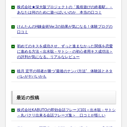
株式会社★深大阪プロジェクトの「風俗遊びの終着駅」－
あなたは何のために遊べばいいのか 本当の口コミ
けんたんのH錬金術Ver.2の効果が気になる！体験ブログの
口コミ
初めてのキスを成功させ、ずっと進まなかった関係を恋愛
に進める方法＜出水聡－サトシ－の初心者用キス成功法＞
の評判が気になる。リアルなレビュー
植月 宏平の弱者が勝つ“最後のナンパ方法” 体験談とネタ
バレがヤバいかも
最近の投稿
株式会社KABUTOの即効会話フレーズ101＜出水聡－サトシ
－丸パクリ出来る会話フレーズ集＞ 口コミが怪しい