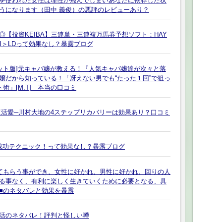
を使われた女性は理性が飛んでしまいあなたに依存した状
うになります（田中 義俊）の悪評のレビューあり？
【投資KEIBA】三連単・三連複万馬券予想ソフト：HAY
ーII＞LDって効果なし？暴露ブログ
ット版]元キャバ嬢が教える！『人気キャバ嬢達が次々と落
嬢だから知っている！「冴えない男でも“たった１回”で狙っ
術」[M.T] 本当の口コミ
復活愛─川村大地の4ステップリカバリーは効果あり？口コミ
成功テクニック！って効果なし？暴露ブログ
てもらう事ができ、女性に好かれ、男性に好かれ、回りの人
る事なく、有利に楽しく生きていくために必要となる、具
■のネタバレと効果を暴露
活のネタバレ！評判と怪しい噂