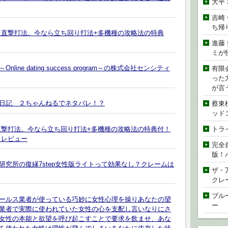
大平
吉崎
ち帰
ス直撃打法。今なら立ち回り打法+多機種の攻略法の特典
進藤
ミが
e dating success program～の株式会社センシティ
有限
った
が言
日記 ２ちゃんねるでネタバレ！？
蔡東
ッド
直撃打法。今なら立ち回り打法+多機種の攻略法の特典付！
トラ
とレビュー
完全
版！
究所の復縁7step女性版ライトって効果なし？クレームは
ザ・
クレ
ブル
ールス業者が使っている巧妙に女性心理を操りあなたの望
ー
業者で実際に使われていた女性の心を支配し言いなりにさ
女性の本能と欲望を呼び起こすことで要求を飲ませ、あな