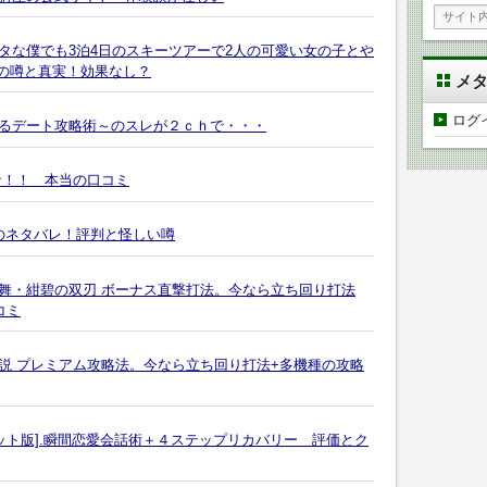
タな僕でも3泊4日のスキーツアーで2人の可愛い女の子とや
er～の噂と真実！効果なし？
メ
ログ
るデート攻略術～のスレが２ｃｈで・・・
音！！ 本当の口コミ
のネタバレ！評判と怪しい噂
乱舞・紺碧の双刃 ボーナス直撃打法。今なら立ち回り打法
コミ
伝説 プレミアム攻略法。今なら立ち回り打法+多機種の攻略
ット版].瞬間恋愛会話術＋４ステップリカバリー 評価とク