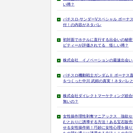
い噂？
パチスロ-サンダーVスペシャル ボーナ
付！の内容がネタバレ
初対面でホテルに直行する出会いの秘密～Onlin
ビティーが評価されてる 怪しい噂？
株式会社 イノベーションの最速出会い
パチスロ機動戦士ガンダムⅡ ボーナス
をつくった中川 武頼の真実！ネタバレ
株式会社ダイレクトマーケティング総合研
無いの？
女性操作理性剥奪マニアックス 強欲セ
むとおりに誘導する方法！ある宝石販売
せる女性操作術！巧妙に女性心理を操り