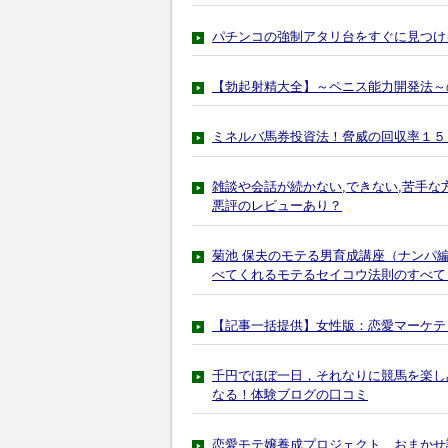
パチンコの強制アタリ台をすぐに見つけ
【勃起射精大全】～ペニス能力開発法～
ミネルバ馬券投資法！脅威の回収率１５
雑談や会話が続かない,できない,苦手
悪評のレビューあり？
菊池 保夫のモテる男育成講座（ナンパ
べてくれるモテるセイコウ法則のすべて
【記事一括提供】女性版：恋愛マーケテ
千円でほぼ一日，それなりに競馬を楽し
なる！体験ブログの口コミ
恋愛モテ嬢養成プロジェクト おまかせ