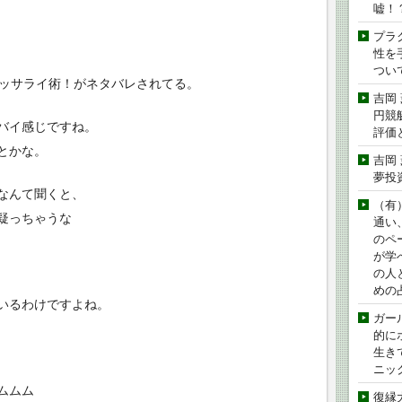
嘘！
プラ
性を手
つい
カッサライ術！がネタバレされてる。
吉岡
円競
バイ感じですね。
評価
とかな。
吉岡
夢投
なんて聞くと、
（有
疑っちゃうな
通い
のペ
が学
の人
めの
いるわけですよね。
ガー
的に
生き
ニッ
ムムム
復縁