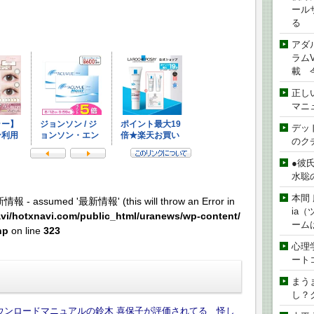
ール
る
アダ
ラムVe
載 
正し
マニ
デッド
のク
●彼
水聡
本間 
新情報 - assumed '最新情報' (this will throw an Error in
ia
vi/hotxnavi.com/public_html/uranews/wp-content/
ーム
hp
on line
323
心理
ート
まう
し？
ウンロードマニュアルの鈴木 喜保子が評価されてる 怪し