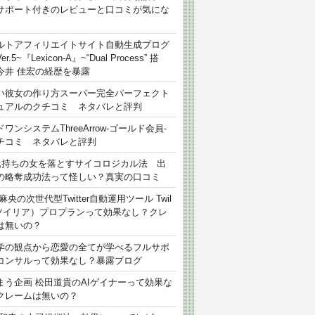
サポート付きのレビューと口コミが気にな
ルトアフィリエイトサイト自動生成プログ
r.5~『Lexicon-A』~“Dual Process” 搭
今井 佳宏の経歴を暴露
い彼女の作り方スーパー完全パーフェクト
ュアルのクチコミ ネタバレと評判
ワンシステムThreeArrow-ゴールド会員-
チコミ ネタバレと評判
氏持ちの女を落とすサイコロジカル法 出
の略奪成功法って怪しい？真実の口コミ
麻央の次世代型Twitter自動運用ツール Twil
（ツイリア）プロプランって効果なし？クレ
は無いの？
学の観点から恋愛の全てが学べるフルサポ
コンサルって効果なし？暴露ブログ
まう企画 松田道貴のAIゲイナーって効果な
クレームは無いの？