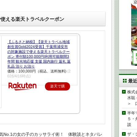
で使える楽天トラベルクーポン
【ふるさと納税】【楽天トラベル地域
創生賞Gold2024受賞】千葉県浦安市
の対象施設で使える楽天トラベルクー
ポン 寄付額100,000円|利用可能期間3
年間 観光地応援 支援 国内旅行 返礼 返
礼品 泊り お泊り
価格：100,000円（税込、送料無料)
(2
026/4/16時点)
最
楽天で購
株式
入
水聡
＞ 
半年
５・
談
人気No.1の女の子のカッサライ術！ 体験談とネタバレ
ザ・