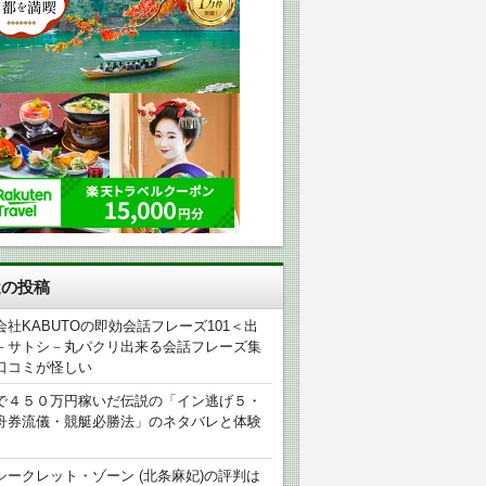
近の投稿
会社KABUTOの即効会話フレーズ101＜出
－サトシ－丸パクリ出来る会話フレーズ集
口コミが怪しい
で４５０万円稼いだ伝説の「イン逃げ５・
舟券流儀・競艇必勝法」のネタバレと体験
シークレット・ゾーン (北条麻妃)の評判は