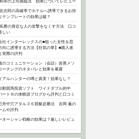
 和幸の上司操縦法 効果についてレビュー
 佐次郎の高確率でホテルへ誘導できるお持
りテンプレートの効果は嘘？
 拓磨の身近な人の攻撃をなくす方法 口コ
怪しい
会社インターレックスの■狙った女性を思
方向に誘導する方法【狂気の華】■購入者
う実際の評判
植のコミュニケーション（会話）改善メソ
コーチングのネタバレと効果を暴露
イアルハンターの噂と真実！効果なし？
自動競馬投資ソフト ワイドダブル的中
パートⅢの体験談ブログから評判と口コミ
万舟中穴アタル３６競艇必勝法 吉岡 薫の
ームや評判
ーオーシャン戦略の効果は？厳しいレビュ