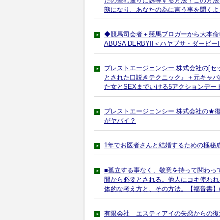
たの望む通りに誘導する方法！この方法
態になり、あなたの為に言う事を聞くよ
◆競馬司会者＋競馬ブロガーから大本命◎
ABUSA DERBYII＜ハヤブサ・ダービ
プレストエージェンシー 株式会社の[セ
とされた口説きテクニック』＋元キャバ
た女とSEXまでいける5アクションデート
プレストエージェンシー 株式会社の★
がヤバイ？
1年でお医者さんと結婚するための極秘
■孤立する事なく、敬意を持って関わっ
間から必要とされる。他人にコキ使われ
体的な考え方と、その方法。【福音書】
有限会社 エスティアイの失恋からの復