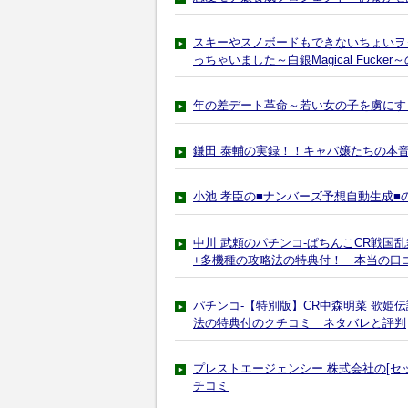
スキーやスノボードもできないちょいヲ
っちゃいました～白銀Magical Fuck
年の差デート革命～若い女の子を虜にす
鎌田 泰輔の実録！！キャバ嬢たちの本
小池 孝臣の■ナンバーズ予想自動生成■
中川 武頼のパチンコ-ぱちんこCR戦国
+多機種の攻略法の特典付！ 本当の口
パチンコ-【特別版】CR中森明菜 歌姫
法の特典付のクチコミ ネタバレと評判
プレストエージェンシー 株式会社の[セ
チコミ