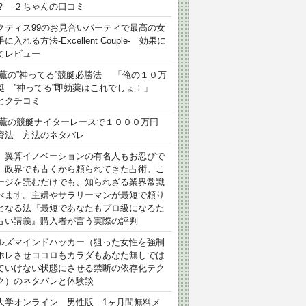
？ ２ちゃんの口コミ
クティス99のお見合いパーティで最高の女
に入れる方法-Excellent Couple- 効果に
てレビュー
 薫の”神ってる”競艇必勝法 「俺の１０万
艇 ”神ってる”即効薬はこれでしょ！」
とクチコミ
 薫の競艇ナイターレースで１０００万円
資法 方法のネタバレ
）翼算イノベーションの有名人もお忍びで
、政界でも古くから頼られてきた占術。こ
ージを読むだけでも、知られざる業界常識
べます。主婦やサラリーマンが最短で頼り
となる法『最短であなたもプロ級になるた
占い講義』購入者が言う実際の評判
ルズマインドハッカー（狙った女性を強制
ホレさせココロもカラダもあなた無しでは
ていけない状態にさせる禁断の依存化テク
ク）のネタバレと体験談
大学オンライン 男性版 1ヶ月間無料メ