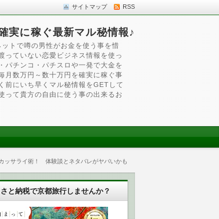
サイトマップ
RSS
確実に稼ぐ最新マル秘情報♪
ネットで噂の男性がお金を使う事を惜
渡っていない恋愛ビジネス情報を使っ
・パチンコ・パチスロや一発で大金を
毎月数万円～数十万円を確実に稼ぐ事
く前にいち早くマル秘情報をGETして
使って貴方の自由に使う事の出来るお
子のカッサライ術！ 体験談とネタバレがヤバいかも
るさと納税で京都旅行しませんか？