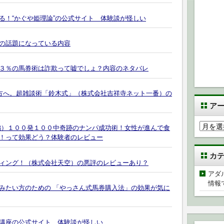
る！“かぐや姫理論”の公式サイト 体験談が怪しい
の話題になっている内容
３％の馬券術は詐欺って嘘でしょ？内容のネタバレ
な方へ。超雑談術「鈴木式」（株式会社吉祥寺ネット一番）の
ア
ア
編）１００発１００中奇跡のナンパ成功術！女性が進んで食
ー
！って効果どう？体験者のレビュー
カ
カ
イ
ィング！（株式会社天空）の悪評のレビューあり？
ブ
アダ
情報
みたい方のための 「やっさん式馬券購入法」の効果が気に
講座の公式サイト 体験談が怪しい