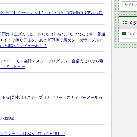
t(フィーリング ケプト シークレット) 怪しい噂！実践者のリアルな口
メ
ログ
7千円売り上げました。あなたは知らないだけなんです。普通
エイトで稼ぐ手法を。あと10万稼ぐ裏技を。携帯アダルト
）の悪評のレビューあり？
ゼント中！】モテ会話マスタープログラム 会話力ゼロから駆
ついてレビュー
ット版]男性用４ステップリカバリー＋スナイパーメールっ
と体験談
レート af-0843 口コミが怪しい