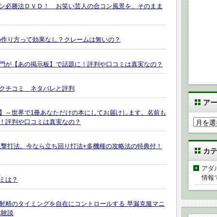
ン必勝法ＤＶＤ！ お笑い芸人の合コン風景を、そのまま
の作り方って効果なし？クレームは無いの？
門が【あの掲示板】で話題に！評判や口コミは真実なの？
クチコミ ネタバレと評判
ア
】～世界で1冊あなただけの本にしてお届けします。名前も
ア
！評判や口コミは真実なの？
ー
カ
ス直撃打法。今なら立ち回り打法+多機種の攻略法の特典付！
カ
イ
ブ
アダ
情報
ミは？
射精のタイミングを自在にコントロールする 早漏克服マニ
体験談