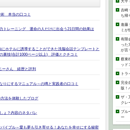
大平
吉崎
愛術 本当の口コミ
ち帰
進藤
力トレーニング 運命の人だけに出会う21日間の効果は
ミが
有限
った
以内にホテルに誘導することができた洗脳会話テンプレートと
が言
裏技(合計1000ページ以上) 評価とクチコミ
蔡東
ッド
パニーさん 経歴と評判
トラ
完全
いなりにするマニュアル～の噂と実践者の口コミ
版！
ザ・
の方法を体験したブログ
クレ
ブル
しょ？内容のネタバレ
ー
愛バイブル～愛も夢も引き寄せる！あなたを幸せにする秘密