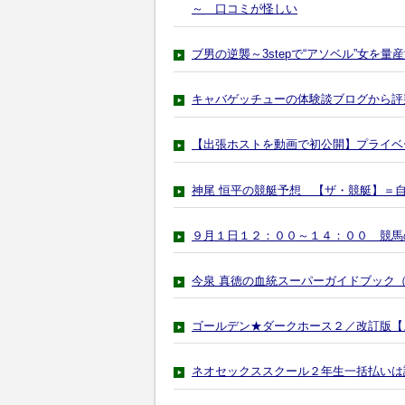
～ 口コミが怪しい
ブ男の逆襲～3stepで“アソベル”女
キャバゲッチューの体験談ブログから評
【出張ホストを動画で初公開】プライベ
神尾 恒平の競艇予想 【ザ・競艇】＝
９月１日１２：００～１４：００ 競馬
今泉 真徳の血統スーパーガイドブック
ゴールデン★ダークホース２／改訂版【
ネオセックススクール２年生一括払いは