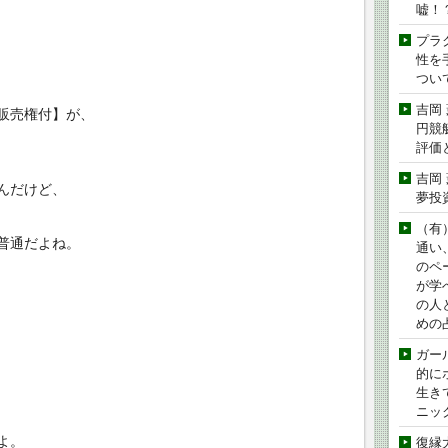
嘘！
プラ
性を手
つい
吉岡
販売権付】が、
円競
評価
吉岡
んだけど、
夢投
（有
普通だよね。
通い
のペ
が学
の人
めの
ガー
的に
生き
ニッ
よ。
復縁