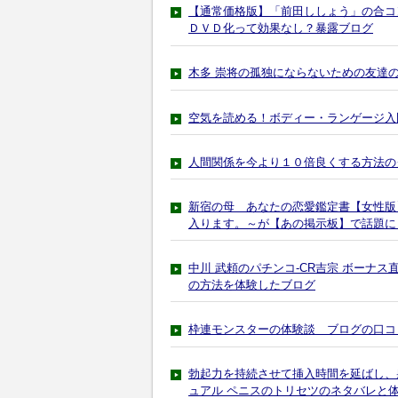
【通常価格版】「前田ししょう」の合コ
ＤＶＤ化って効果なし？暴露ブログ
木多 崇将の孤独にならないための友達
空気を読める！ボディー・ランゲージ入
人間関係を今より１０倍良くする方法の
新宿の母 あなたの恋愛鑑定書【女性版
入ります。～が【あの掲示板】で話題に
中川 武頼のパチンコ-CR吉宗 ボーナ
の方法を体験したブログ
枠連モンスターの体験談 ブログの口コ
勃起力を持続させて挿入時間を延ばし、
ュアル ペニスのトリセツのネタバレと