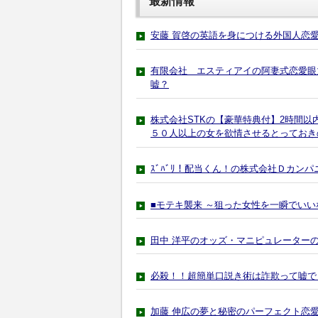
最新情報
安藤 賀啓の英語を身につける外国人恋
有限会社 エスティアイの阿妻式恋愛眼
嘘？
株式会社STKの【豪華特典付】2時間
５０人以上の女を欲情させるとっておきの
ｽﾞﾊﾞﾘ！配当くん！の株式会社Ｄカン
■モテキ襲来 ～狙った女性を一瞬でい
田中 洋平のオッズ・マニピュレーター
必殺！！超簡単口説き術は詐欺って嘘で
加藤 伸広の夢と秘密のパーフェクト恋