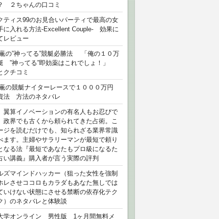
？ ２ちゃんの口コミ
クティス99のお見合いパーティで最高の女
に入れる方法-Excellent Couple- 効果に
てレビュー
 薫の”神ってる”競艇必勝法 「俺の１０万
艇 ”神ってる”即効薬はこれでしょ！」
とクチコミ
 薫の競艇ナイターレースで１０００万円
資法 方法のネタバレ
）翼算イノベーションの有名人もお忍びで
、政界でも古くから頼られてきた占術。こ
ージを読むだけでも、知られざる業界常識
べます。主婦やサラリーマンが最短で頼り
となる法『最短であなたもプロ級になるた
占い講義』購入者が言う実際の評判
ルズマインドハッカー（狙った女性を強制
ホレさせココロもカラダもあなた無しでは
ていけない状態にさせる禁断の依存化テク
ク）のネタバレと体験談
大学オンライン 男性版 1ヶ月間無料メ