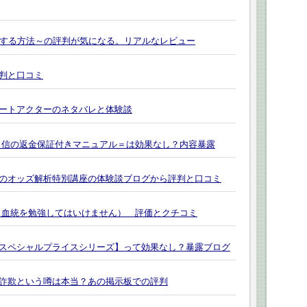
を量産する方法～の評判が気になる。リアルなレビュー
判と口コミ
ートアクターのネタバレと体験談
自信の返金保証付きマニュアル＝は効果なし？内容暴露
のオッズ解析特別講座の体験談ブログから評判と口コミ
（血統を勉強してはいけません） 評価とクチコミ
スペシャルプライスシリーズ】って効果なし？暴露ブログ
詐欺という噂は本当？あの掲示板での評判