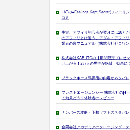
LATの●Feelings Kept Secre
コミ
事実、アフィリ初心者が翌月には28万
のアフィリとは違う、アダルトアフィリ
業者の裏マニュアル（株式会社ゼロワン
株式会社KABUTOの【期間限定プレ
け上がる！2万人の男性が絶賛 効果に
ブラックホース馬券術の内容がネタバレ
プレストエージェンシー 株式会社の[セ
て効果どう？体験者のレビュー
ナンバーズ攻略・予想ソフトのネタバレ
合同会社アカデミアのクロージング・テンプ