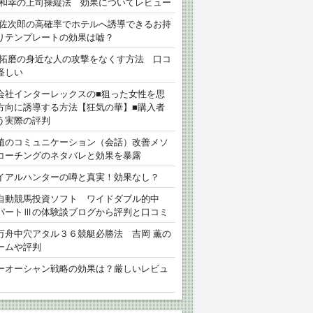
 和幸の上司操縦法 効果についてレビュー
 佐次郎の高確率でホテルへ誘導できるお持
りテンプレートの効果は嘘？
 拓磨の身近な人の攻撃をなくす方法 口コ
怪しい
会社インターレックスの■狙った女性を思
方向に誘導する方法【狂気の華】■購入者
う実際の評判
植のコミュニケーション（会話）改善メソ
コーチングのネタバレと効果を暴露
イアルハンターの噂と真実！効果なし？
自動競馬投資ソフト ワイドダブル的中
パートⅢの体験談ブログから評判と口コミ
万舟中穴アタル３６競艇必勝法 吉岡 薫の
ームや評判
ーオーシャン戦略の効果は？厳しいレビュ