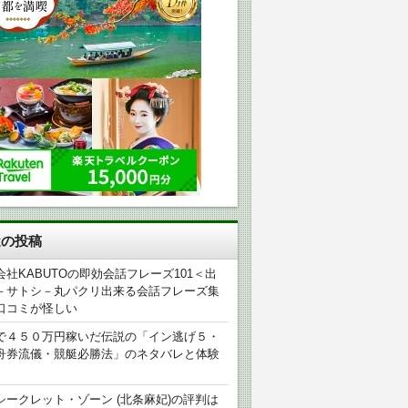
近の投稿
会社KABUTOの即効会話フレーズ101＜出
－サトシ－丸パクリ出来る会話フレーズ集
口コミが怪しい
で４５０万円稼いだ伝説の「イン逃げ５・
舟券流儀・競艇必勝法」のネタバレと体験
シークレット・ゾーン (北条麻妃)の評判は