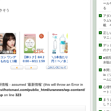
ール
る
さそう
アダ
ラムVe
載 
正し
マニ
デッド
のク
●彼
水聡
本間 
ia
ーム
新情報 - assumed '最新情報' (this will throw an Error in
心理
vi/hotxnavi.com/public_html/uranews/wp-content/
ート
hp
on line
323
まう
し？