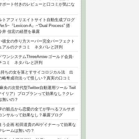
サポート付きのレビューと口コミが気にな
ルトアフィリエイトサイト自動生成プログ
r.5~『Lexicon-A』~“Dual Process” 搭
今井 佳宏の経歴を暴露
い彼女の作り方スーパー完全パーフェクト
ュアルのクチコミ ネタバレと評判
ワンシステムThreeArrow-ゴールド会員-
チコミ ネタバレと評判
氏持ちの女を落とすサイコロジカル法 出
の略奪成功法って怪しい？真実の口コミ
麻央の次世代型Twitter自動運用ツール Twil
（ツイリア）プロプランって効果なし？クレ
は無いの？
学の観点から恋愛の全てが学べるフルサポ
コンサルって効果なし？暴露ブログ
まう企画 松田道貴のAIゲイナーって効果な
クレームは無いの？