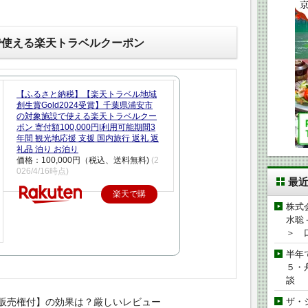
で使える楽天トラベルクーポン
【ふるさと納税】【楽天トラベル地域
創生賞Gold2024受賞】千葉県浦安市
の対象施設で使える楽天トラベルクー
ポン 寄付額100,000円|利用可能期間3
年間 観光地応援 支援 国内旅行 返礼 返
礼品 泊り お泊り
価格：100,000円（税込、送料無料)
(2
026/4/16時点)
最
楽天で購
株式
入
水聡
＞ 
半年
５・
談
販売権付】の効果は？厳しいレビュー
ザ・