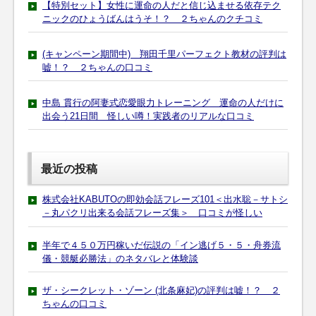
【特別セット】女性に運命の人だと信じ込ませる依存テク
ニックのひょうばんはうそ！？ ２ちゃんのクチコミ
(キャンペーン期間中) 翔田千里パーフェクト教材の評判は
嘘！？ ２ちゃんの口コミ
中島 貫行の阿妻式恋愛眼力トレーニング 運命の人だけに
出会う21日間 怪しい噂！実践者のリアルな口コミ
最近の投稿
株式会社KABUTOの即効会話フレーズ101＜出水聡－サトシ
－丸パクリ出来る会話フレーズ集＞ 口コミが怪しい
半年で４５０万円稼いだ伝説の「イン逃げ５・５・舟券流
儀・競艇必勝法」のネタバレと体験談
ザ・シークレット・ゾーン (北条麻妃)の評判は嘘！？ ２
ちゃんの口コミ