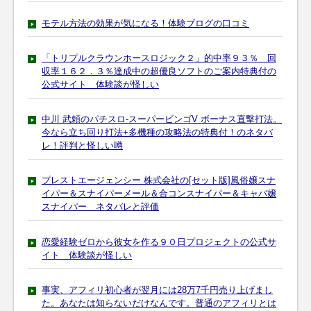
モテル方法の効果が気になる！体験ブログの口コミ
「トリプルクラウンホースロジック２」的中率９３％ 回
収率１６２．３％達成中の超優良ソフトのご案内特典付の
公式サイト 体験談が怪しい
中川 武頼のパチスロ-スーパービンゴV ボーナス直撃打法。
今なら立ち回り打法+多機種の攻略法の特典付！のネタバ
レ！評判と怪しい噂
プレストエージェンシー 株式会社の[セット版]風俗嬢スナ
イパー＆スナイパーメール＆合コンスナイパー＆キャバ嬢
スナイパー ネタバレと評価
恋愛経験ゼロから彼女を作る９０日プロジェクトの公式サ
イト 体験談が怪しい
事実、アフィリ初心者が翌月には28万7千円売り上げまし
た。あなたは知らないだけなんです。普通のアフィリとは