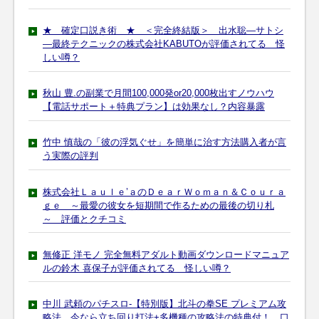
★ 確定口説き術 ★ ＜完全終結版＞ 出水聡―サトシ
―最終テクニックの株式会社KABUTOが評価されてる 怪
しい噂？
秋山 豊.の副業で月間100,000発or20,000枚出すノウハウ
【電話サポート＋特典プラン】は効果なし？内容暴露
竹中 慎哉の「彼の浮気ぐせ」を簡単に治す方法購入者が言
う実際の評判
株式会社Ｌａｕｌｅ’ａのＤｅａｒＷｏｍａｎ＆Ｃｏｕｒａ
ｇｅ ～最愛の彼女を短期間で作るための最後の切り札
～ 評価とクチコミ
無修正 洋モノ 完全無料アダルト動画ダウンロードマニュア
ルの鈴木 喜保子が評価されてる 怪しい噂？
中川 武頼のパチスロ-【特別版】北斗の拳SE プレミアム攻
略法。今なら立ち回り打法+多機種の攻略法の特典付！ 口