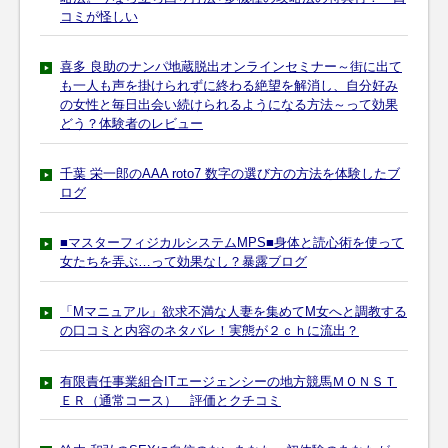
コミが怪しい
喜多 良助のナンパ地蔵脱出オンラインセミナー～街に出て
も一人も声を掛けられずに終わる絶望を解消し、自分好み
の女性と毎日出会い続けられるようになる方法～って効果
どう？体験者のレビュー
千葉 栄一郎のAAA roto7 数字の選び方の方法を体験したブ
ログ
■マスターフィジカルシステムMPS■身体と読心術を使って
女たちを弄ぶ…って効果なし？暴露ブログ
「Mマニュアル」欲求不満な人妻を集めてM女へと調教する
の口コミと内容のネタバレ！実態が２ｃｈに流出？
有限責任事業組合ITエージェンシーの地方競馬ＭＯＮＳＴ
ＥＲ（通常コース） 評価とクチコミ