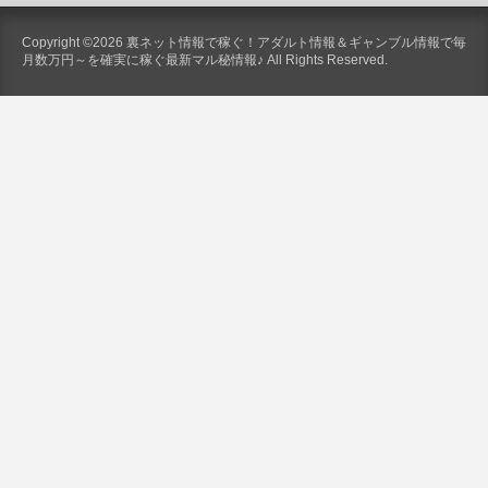
Copyright ©2026 裏ネット情報で稼ぐ！アダルト情報＆ギャンブル情報で毎
月数万円～を確実に稼ぐ最新マル秘情報♪ All Rights Reserved.