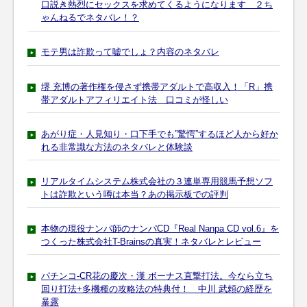
口説き熱烈にセックスを求めてくるようになります ２ち
ゃんねるでネタバレ！？
モテ男は詐欺って嘘でしょ？内容のネタバレ
堺 充博の著作権を侵さず携帯アダルトで高収入！「R」携
帯アダルトアフィリエイト法 口コミが怪しい
あがり症・人見知り・口下手でも”驚愕”するほど人から好か
れる非常識な方法のネタバレと体験談
リアルタイムシステム株式会社の３連単専用競馬予想ソフ
トは詐欺という噂は本当？あの掲示板での評判
本物の現役ナンパ師のナンパCD『Real Nanpa CD vol.6』を
つくった株式会社T-Brainsの真実！ネタバレとレビュー
パチンコ-CR花の慶次・漢 ボーナス直撃打法。今なら立ち
回り打法+多機種の攻略法の特典付！ 中川 武頼の経歴を
暴露