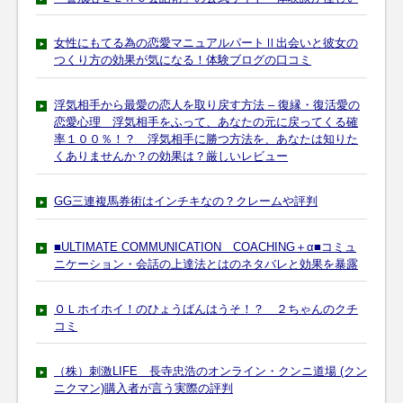
女性にもてる為の恋愛マニュアルパートⅡ出会いと彼女の
つくり方の効果が気になる！体験ブログの口コミ
浮気相手から最愛の恋人を取り戻す方法 – 復縁・復活愛の
恋愛心理 浮気相手をふって、あなたの元に戻ってくる確
率１００％！？ 浮気相手に勝つ方法を、あなたは知りた
くありませんか？の効果は？厳しいレビュー
GG三連複馬券術はインチキなの？クレームや評判
■ULTIMATE COMMUNICATION COACHING＋α■コミュ
ニケーション・会話の上達法とはのネタバレと効果を暴露
ＯＬホイホイ！のひょうばんはうそ！？ ２ちゃんのクチ
コミ
（株）刺激LIFE 長寺忠浩のオンライン・クンニ道場 (クン
ニクマン)購入者が言う実際の評判