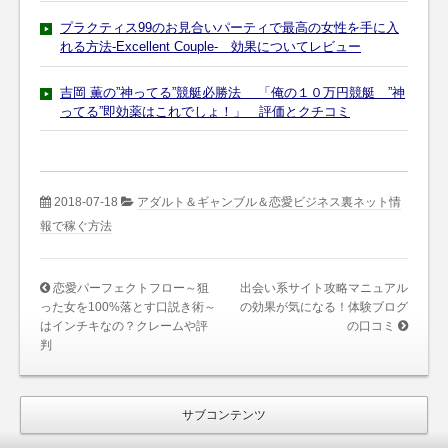
プラクティス99のお見合いパーティで最高の女性を手に入
れる方法-Excellent Couple- 効果についてレビュー
吉岡 薫の”神ってる”競艇必勝法 「俺の１０万円競艇 ”神
ってる”即効薬はこれでしょ！」 評価とクチコミ
2018-07-18
アダルト＆ギャンブル＆恋愛ビジネス裏ネット情
報で稼ぐ方法
恋愛パーフェクトフロー～狙
出会い系サイト攻略マニュアル
った女を100%落とす口説き術～
の効果が気になる！体験ブログ
はインチキなの？クレームや評
の口コミ
判
サブコンテンツ