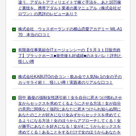
違う、アダルトアフィリエイトで稼ぐ手法を。あと10万稼
ぐ裏技を。携帯アダルト業者の裏マニュアル（株式会社ゼ
ロワン）の悪評のレビューあり？
株式会社 ウェスポーランドの横山恋愛アカデミー WL-A1
70 本当の口コミ
有限責任事業組合ITエージェンシーの【５月３１日販売終
了】ブラックホース■発売後も好成績■のネタバレ！評判と
怪しい噂
株式会社KABUTOの合コン・飲み会で人気No.1の女の子の
カッサライ術！ 怪しい噂！実践者のリアルな口コミ
田中 義俊の強制女性誘引術！女を自分に惹きつけ惚れさせ
女からセックスを求めてくるようにさせる方法！女が自分
の意思に関係なく強烈にあなたに惹きつけられ知らぬ間に
あなたのことが好きになり女みずからセックスを求めてく
るようになる方法！女のほうからアプローチしてくる！女
が勝手にあなたを好きになる！女がむこうからセックスを
求めてくる！あることをするだけで女のほうからあなたを