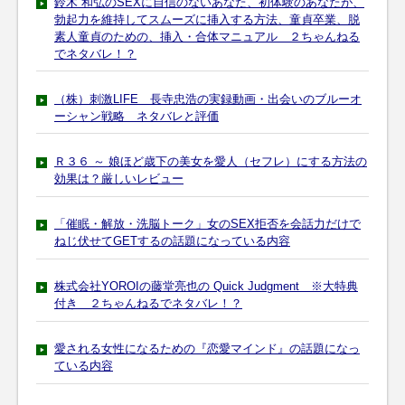
鈴木 和弘のSEXに自信のないあなた、初体験のあなたが、
勃起力を維持してスムーズに挿入する方法、童貞卒業、脱
素人童貞のための、挿入・合体マニュアル ２ちゃんねる
でネタバレ！？
（株）刺激LIFE 長寺忠浩の実録動画・出会いのブルーオ
ーシャン戦略 ネタバレと評価
Ｒ３６ ～ 娘ほど歳下の美女を愛人（セフレ）にする方法の
効果は？厳しいレビュー
「催眠・解放・洗脳トーク」女のSEX拒否を会話力だけで
ねじ伏せてGETするの話題になっている内容
株式会社YOROIの藤堂亮也の Quick Judgment ※大特典
付き ２ちゃんねるでネタバレ！？
愛される女性になるための『恋愛マインド』の話題になっ
ている内容