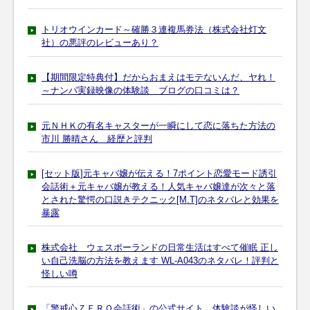
トリオウインカード～確勝３連複馬券法（株式会社灯文
社）の悪評のレビューあり？
【期間限定特典付】だからおまえはモテないんだ、ヤれ！
～ナンパ実録映像の体験談 ブログの口コミは？
元ＮＨＫの有名キャスターが一瞬にして恋に落ちた方法の
市川 勝晴さん 経歴と評判
[セット版]元キャバ嬢が伝える！7ポイント恋愛モード誘引
会話術＋元キャバ嬢が教える！人気キャバ嬢達が次々と落
とされた驚愕の口説きテクニック[M.T]のネタバレと効果を
暴露
株式会社 ウェスポーランドの日常生活はすべて催眠 正し
い自己洗脳の方法を教えます WL-A043のネタバレ！評判と
怪しい噂
「警戒心ＺＥＲＯ会話術」の公式サイト 体験談が怪しい