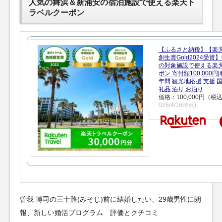
人気の舞浜＆新浦安の宿泊施設で使える楽天ト
ラベルクーポン
【ふるさと納税】【楽
創生賞Gold2024受
の対象施設で使える楽
ポン 寄付額100,000
年間 観光地応援 支援 
礼品 泊り お泊り
価格：100,000円（税
026/4/16時点)
曽我 博司の三十路(みそじ)前に結婚したい、29歳男性に朗
報、新しい婚活プログラム 評価とクチコミ