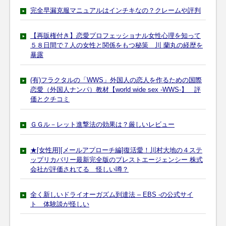
完全早漏克服マニュアルはインチキなの？クレームや評判
【再販権付き】恋愛プロフェッショナル女性心理を知って
５８日間で７人の女性と関係をもつ秘策 川 蘭丸の経歴を
暴露
(有)フラクタルの「WWS」外国人の恋人を作るための国際
恋愛（外国人ナンパ）教材【world wide sex -WWS-】 評
価とクチコミ
ＧＧル－レット進撃法の効果は？厳しいレビュー
★[女性用][メールアプローチ編]復活愛！川村大地の４ステ
ップリカバリー最新完全版のプレストエージェンシー 株式
会社が評価されてる 怪しい噂？
全く新しいドライオーガズム到達法 – EBS -の公式サイ
ト 体験談が怪しい