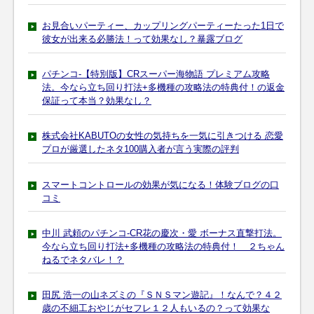
お見合いパーティー、カップリングパーティーたった1日で
彼女が出来る必勝法！って効果なし？暴露ブログ
パチンコ-【特別版】CRスーパー海物語 プレミアム攻略
法。今なら立ち回り打法+多機種の攻略法の特典付！の返金
保証って本当？効果なし？
株式会社KABUTOの女性の気持ちを一気に引きつける 恋愛
プロが厳選したネタ100購入者が言う実際の評判
スマートコントロールの効果が気になる！体験ブログの口
コミ
中川 武頼のパチンコ-CR花の慶次・愛 ボーナス直撃打法。
今なら立ち回り打法+多機種の攻略法の特典付！ ２ちゃん
ねるでネタバレ！？
田尻 浩一の山ネズミの『ＳＮＳマン遊記』！なんで？４２
歳の不細工おやじがセフレ１２人もいるの？って効果な