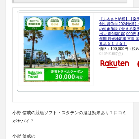
【ふるさと納税】【楽
創生賞Gold2024受
の対象施設で使える楽
ポン 寄付額100,000
年間 観光地応援 支援 
礼品 泊り お泊り
価格：100,000円（税
026/4/16時点)
小野 信戒の競艇ソフト・スタテンの鬼は効果あり？口コミ
がヤバイ？
小野 信戒の