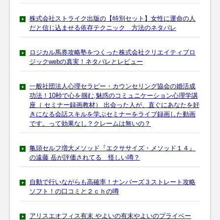
株式会社ストライク出版の【特別セット】女性に運命の人
だと信じ込ませる依存テクニック 方法のネタバレ
ロジカル馬券攻略塾をつくった株式会社クリエイティブロ
ジックwebの真実！ネタバレとレビュー
一般社団法人心理セラピー・カウンセリング協会の婚活成
功法！10秒で心を掴む,魅惑のコミュニケーション心理学講
座（ セミナー録画教材） 出会った人が、直ぐにあなたを好
きになる会話スキルを学ぶセミナーをライブ録画した動画
です。って効果なし？クレームは無いの？
亀頭セルフ増大メソッド『エクササイズ・メソッド１４』
の遠藤 岳が評価されてる 怪しい噂？
自動で行いながらも高確率！ナンバーズ３ストレート攻略
ソフト！の口コミと２ｃｈの噂
アリスエオフィス有末 やよいの有末やよいのプライベー