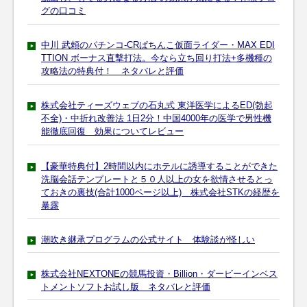
グの口コミ
中川 武頼のパチンコ-CRぱちんこ仮面ライダー・MAX EDI
TTION ボーナス直撃打法。今なら立ち回り打法+多機種の
攻略法の特典付！ ネタバレと評価
株式会社ティーズウェブの石丸式 東洋医学によるED(勃起
不全)・中折れ改善法 1日2分！中国4000年の医学で男性機
能徹底回復 効果についてレビュー
【豪華特典付】2時間以内にホテルに誘導することができた
洗脳会話テンプレートと５０人以上の女を欲情させるとっ
ておきの裏技(合計1000ページ以上) 株式会社STKの経歴を
暴露
潮吹き継承プログラムの公式サイト 体験談が怪しい
株式会社NEXTONEの競馬投資・Billion・ダービーインベス
トメントソフトお試し版 ネタバレと評価