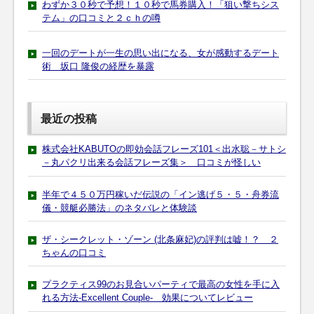
わずか３０秒で予想！１０秒で馬券購入！「狙い撃ちシス
テム」の口コミと２ｃｈの噂
一回のデートが一生の思い出になる、女が感動するデート
術 坂口 隆俊の経歴を暴露
最近の投稿
株式会社KABUTOの即効会話フレーズ101＜出水聡－サトシ
－丸パクリ出来る会話フレーズ集＞ 口コミが怪しい
半年で４５０万円稼いだ伝説の「イン逃げ５・５・舟券流
儀・競艇必勝法」のネタバレと体験談
ザ・シークレット・ゾーン (北条麻妃)の評判は嘘！？ ２
ちゃんの口コミ
プラクティス99のお見合いパーティで最高の女性を手に入
れる方法-Excellent Couple- 効果についてレビュー