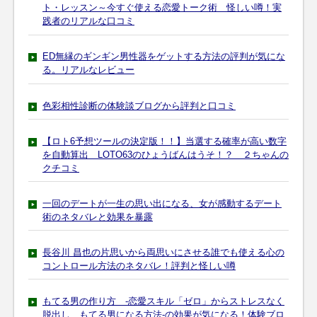
ト・レッスン～今すぐ使える恋愛トーク術 怪しい噂！実
践者のリアルな口コミ
ED無縁のギンギン男性器をゲットする方法の評判が気にな
る。リアルなレビュー
色彩相性診断の体験談ブログから評判と口コミ
【ロト6予想ツールの決定版！！】当選する確率が高い数字
を自動算出 LOTO63のひょうばんはうそ！？ ２ちゃんの
クチコミ
一回のデートが一生の思い出になる、女が感動するデート
術のネタバレと効果を暴露
長谷川 昌也の片思いから両思いにさせる誰でも使える心の
コントロール方法のネタバレ！評判と怪しい噂
もてる男の作り方 -恋愛スキル「ゼロ」からストレスなく
脱出し、もてる男になる方法-の効果が気になる！体験ブロ