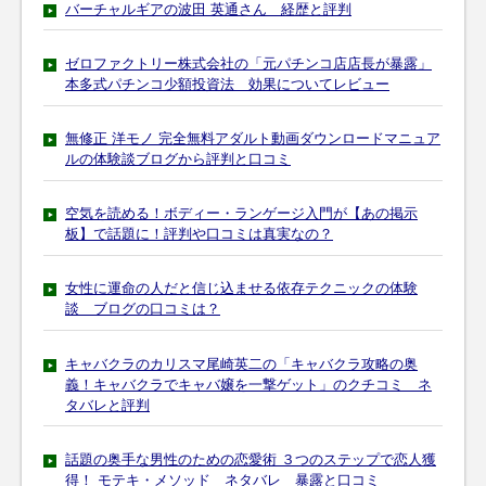
バーチャルギアの波田 英通さん 経歴と評判
ゼロファクトリー株式会社の「元パチンコ店店長が暴露」
本多式パチンコ少額投資法 効果についてレビュー
無修正 洋モノ 完全無料アダルト動画ダウンロードマニュア
ルの体験談ブログから評判と口コミ
空気を読める！ボディー・ランゲージ入門が【あの掲示
板】で話題に！評判や口コミは真実なの？
女性に運命の人だと信じ込ませる依存テクニックの体験
談 ブログの口コミは？
キャバクラのカリスマ尾崎英二の「キャバクラ攻略の奥
義！キャバクラでキャバ嬢を一撃ゲット」のクチコミ ネ
タバレと評判
話題の奥手な男性のための恋愛術 ３つのステップで恋人獲
得！ モテキ・メソッド ネタバレ 暴露と口コミ