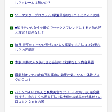
し？クレームは無いの？
SSEマスタープログラム (早漏革命)の口コミと２ｃｈの噂
■知り合いの女性を最短でセックスフレンドにする方法の噂
と真実！効果なし？
植月 宏平のモテない習慣いい人を卒業する方法３は効果な
し？内容暴露
木多 崇将の人を笑わせる会話術は効果なし？内容暴露
職業別オンナの攻略百科事典の効果が気になる！体験ブロ
グの口コミ
パチンコ-CRぱちんこ爽快美空ひばり・不死鳥伝説 確変継
続打法。今なら立ち回り打法+多機種の攻略法の特典付！の
口コミと２ｃｈの噂