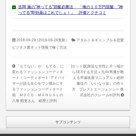
吉岡 薫の”神ってる”競艇必勝法 「俺の１０万円競艇 ”神
ってる”即効薬はこれでしょ！」 評価とクチコミ
2018-09-29
（2018-09-28更新）
アダルト＆ギャンブル＆恋愛
ビジネス裏ネット情報で稼ぐ方法
「もてない」が「もてる」に
[セット版]身近な女性と片っ端か
変わるファッションコーディネ
らSEXする方法＋元AV男優が教
ート！コーディネート･アドバイ
える早漏改善マニュアル＋絶対
ザーが語る女心をワシ掴みにす
服従の「いいなり女」の作り
るファッションコーディネート
方 プレストエージェンシー 株
術 ＭＯＣＯ ＭＡＮＵＡＬの
式会社のクレームや評判
八巻 昭吏さん 経歴と評判
サブコンテンツ