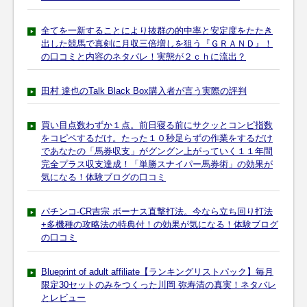
全てを一新することにより抜群の的中率と安定度をたたき
出した競馬で真剣に月収三倍増しを狙う『ＧＲＡＮＤ』！
の口コミと内容のネタバレ！実態が２ｃｈに流出？
田村 達也のTalk Black Box購入者が言う実際の評判
買い目点数わずか１点。前日寝る前にサクッとコンピ指数
をコピペするだけ。たった１０秒足らずの作業をするだけ
であなたの「馬券収支」がグングン上がっていく１１年間
完全プラス収支達成！「単勝スナイパー馬券術」の効果が
気になる！体験ブログの口コミ
パチンコ-CR吉宗 ボーナス直撃打法。今なら立ち回り打法
+多機種の攻略法の特典付！の効果が気になる！体験ブログ
の口コミ
Blueprint of adult affiliate【ランキングリストパック】毎月
限定30セットのみをつくった川岡 弥寿清の真実！ネタバレ
とレビュー