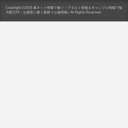
Copyright ©2026 裏ネット情報で稼ぐ！アダルト情報＆ギャンブル情報で毎
月数万円～を確実に稼ぐ最新マル秘情報♪ All Rights Reserved.