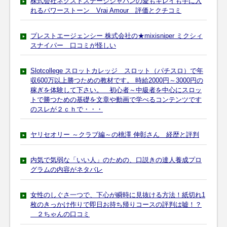
株式会社ネクストステージジャパンの愛もキレイも手に入
れるパワーストーン Vrai Amour 評価とクチコミ
プレストエージェンシー 株式会社の★mixisniper ミクシィ
スナイパー 口コミが怪しい
Slotcollege スロットカレッジ スロット（パチスロ）で年
収600万以上勝つための教材です。 時給2000円～3000円の
稼ぎを体験して下さい。 初心者～中級者を中心にスロッ
トで勝つための基礎を文章や動画で学べるコンテンツです
のスレが２ｃｈで・・・
ヤリセオリー ～クラブ編～の桃澤 伸彰さん 経歴と評判
内気で気弱な「いい人」のための、口説きの達人養成プロ
グラムの内容がネタバレ
女性のしぐさ一つで、下心が瞬時に見抜ける方法！紙切れ1
枚のきっかけ作りで即日お持ち帰りコースの評判は嘘！？
２ちゃんの口コミ