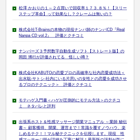
松澤 かおりの１～２点買いで回収率１７３.８％！【スリー
ステップ革命】って効果なし？クレームは無いの？
株式会社T-Brainsの本物の現役ナンパ師のナンパCD『Real
Nanpa CD vol.2』 評価とクチコミ
ナンバーズ３予想数字自動生成ソフト【ストレート版】の
岡田 博行が評価されてる 怪しい噂？
株式会社KABUTOの恋愛プロの高確率な社内恋愛成功法＜
出水聡-サトシ-社内にいる片思いの女性との恋愛を成功させ
るプロのテクニック＞ 評価とクチコミ
モテハゲ入門書＜ハゲが圧倒的にモテル方法＞のクチコ
ミ ネタバレと評判
出張系ホスト＆性感マッサージ開業マニュアル ～業師 秘伝
書～ 顧客獲得、開業、運営まで！常識を覆すノウハウ、楽
しめるテク！！マル秘テクニックを伝授します。現役 性
感マッサージ師が詳細を丁寧に解説！最新版の評判が気に