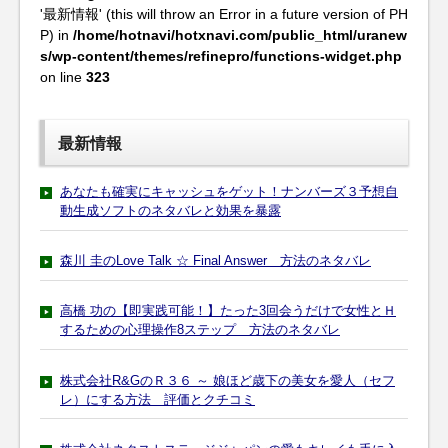
'最新情報' (this will throw an Error in a future version of PH
P) in
/home/hotnavi/hotxnavi.com/public_html/uranew
s/wp-content/themes/refinepro/functions-widget.php
on line
323
最新情報
あなたも確実にキャッシュをゲット！ナンバーズ３予想自
動生成ソフトのネタバレと効果を暴露
森川 圭のLove Talk ☆ Final Answer 方法のネタバレ
高橋 功の【即実践可能！】たった3回会うだけで女性とＨ
するための心理操作8ステップ 方法のネタバレ
株式会社R&GのＲ３６ ～ 娘ほど歳下の美女を愛人（セフ
レ）にする方法 評価とクチコミ