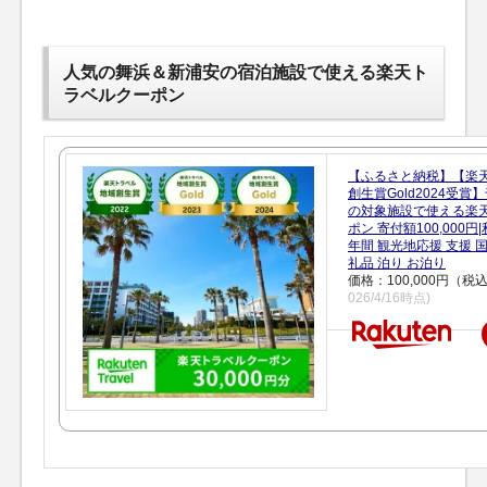
人気の舞浜＆新浦安の宿泊施設で使える楽天ト
ラベルクーポン
【ふるさと納税】【楽
創生賞Gold2024受
の対象施設で使える楽
ポン 寄付額100,000
年間 観光地応援 支援 
礼品 泊り お泊り
価格：100,000円（税
026/4/16時点)