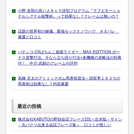
小野 友和の良い人キャラ決別プログラム『ラブエモーショ
ナルシグナル狙撃術』って効果なし？クレームは無いの？
話題の世界初の秘儀、最強セックスノウハウ ネタバレ
暴露と口コミ
パチンコ-CRぱちんこ仮面ライダー・MAX EDITTION ボー
ナス直撃打法。今なら立ち回り打法+多機種の攻略法の特典
付！ 中川 武頼のクレームや評判
高橋 圭太のアトミックボム馬券投資法～回収率１６３％の
馬券術は効果なし？内容暴露
最近の投稿
株式会社KABUTOの即効会話フレーズ101＜出水聡－サトシ
－丸パクリ出来る会話フレーズ集＞ 口コミが怪しい