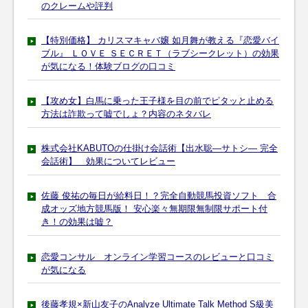
のクレームや評判
【特別価格】 カリスマキャバ嬢 如月舞が教える『恋愛バイ
ブル』 ＬＯＶＥ ＳＥＣＲＥＴ（ラブシークレット）の効果
が気になる！体験ブログの口コミ
【攻め女】白馬に乗った王子様を目の前でピタッと止める
方法は詐欺って嘘でしょ？内容のネタバレ
株式会社KABUTOの仕掛け会話術【出水聡―サトシ― 完全
会話術】 効果についてレビュー
佐藤 俊祐の毎日が給料日！？完全自動競馬投資ソフト 合
成オッズ地方競馬版！ 安心楽々無期限無制限サポート付
き！の効果は嘘？
恋愛コンサル オンライン学習コースのレビューと口コミ
が気になる
後藤孝規×新山友子のAnalyze Ultimate Talk Method S級美