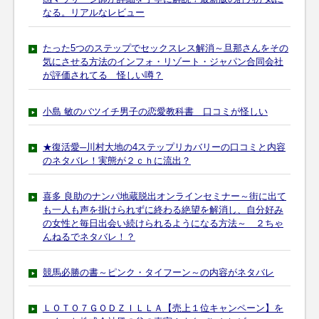
なる。リアルなレビュー
たった5つのステップでセックスレス解消～旦那さんをその
気にさせる方法のインフォ・リゾート・ジャパン合同会社
が評価されてる 怪しい噂？
小島 敏のバツイチ男子の恋愛教科書 口コミが怪しい
★復活愛─川村大地の4ステップリカバリーの口コミと内容
のネタバレ！実態が２ｃｈに流出？
喜多 良助のナンパ地蔵脱出オンラインセミナー～街に出て
も一人も声を掛けられずに終わる絶望を解消し、自分好み
の女性と毎日出会い続けられるようになる方法～ ２ちゃ
んねるでネタバレ！？
競馬必勝の書～ピンク・タイフーン～の内容がネタバレ
ＬＯＴＯ７ＧＯＤＺＩＬＬＡ【売上１位キャンペーン】を