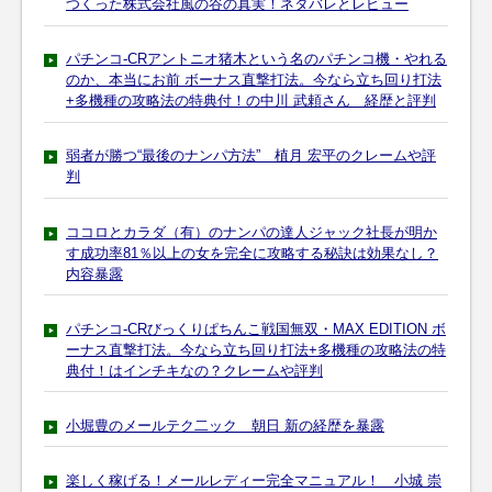
つくった株式会社風の谷の真実！ネタバレとレビュー
パチンコ-CRアントニオ猪木という名のパチンコ機・やれる
のか、本当にお前 ボーナス直撃打法。今なら立ち回り打法
+多機種の攻略法の特典付！の中川 武頼さん 経歴と評判
弱者が勝つ“最後のナンパ方法” 植月 宏平のクレームや評
判
ココロとカラダ（有）のナンパの達人ジャック社長が明か
す成功率81％以上の女を完全に攻略する秘訣は効果なし？
内容暴露
パチンコ-CRびっくりぱちんこ戦国無双・MAX EDITION ボ
ーナス直撃打法。今なら立ち回り打法+多機種の攻略法の特
典付！はインチキなの？クレームや評判
小堀豊のメールテク二ック 朝日 新の経歴を暴露
楽しく稼げる！メールレディー完全マニュアル！ 小城 崇