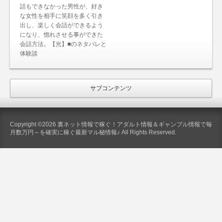
話もできなかった男性が、好き
な女性を相手に笑顔を多く引き
出し、楽しく会話ができるよう
になり、惚れさせる事ができた
会話方法。【光】■のネタバレと
体験談
サブコンテンツ
Copyright ©2026 裏ネット情報で稼ぐ！アダルト情報＆ギャンブル情報で毎
月数万円～を確実に稼ぐ最新マル秘情報♪ All Rights Reserved.