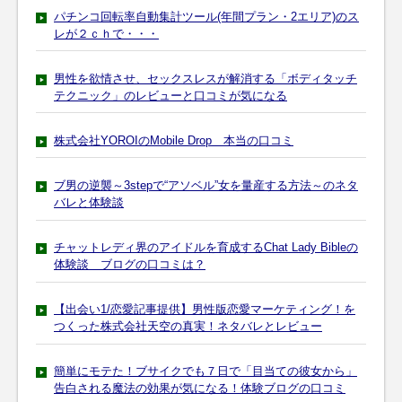
パチンコ回転率自動集計ツール(年間プラン・2エリア)のス
レが２ｃｈで・・・
男性を欲情させ、セックスレスが解消する「ボディタッチ
テクニック」のレビューと口コミが気になる
株式会社YOROIのMobile Drop 本当の口コミ
ブ男の逆襲～3stepで“アソベル”女を量産する方法～のネタ
バレと体験談
チャットレディ界のアイドルを育成するChat Lady Bibleの
体験談 ブログの口コミは？
【出会い1/恋愛記事提供】男性版恋愛マーケティング！を
つくった株式会社天空の真実！ネタバレとレビュー
簡単にモテた！ブサイクでも７日で「目当ての彼女から」
告白される魔法の効果が気になる！体験ブログの口コミ