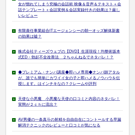
女が惚れてしまう究極の会話術 映像＆音声＆テキスト＋会
話テンプレート＋会話実例＆会話実録付きの効果は？厳し
いレビュー
有限責任事業組合ITエージェンシーの朝一オッズ解体新書
の効果は嘘？
株式会社ティーズウェブの【DVD】生涯現役！均整術坂本
式ED・勃起不全改善法 ２ちゃんねるでネタバレ！？
◆プレミアム・ナンパ講座◆即ハメ専用◆ナンパ師アタル
が、誰でも簡単にカワイイ女の子と即ハメるノウハウを伝
授します。はインチキなの？クレームや評判
天使な小悪魔 小悪魔な天使の口コミと内容のネタバレ！
実態が２ｃｈに流出？
AV男優の一条真斗の射精を自由自在にコントールする早漏
解消テクニックのレビューと口コミが気になる