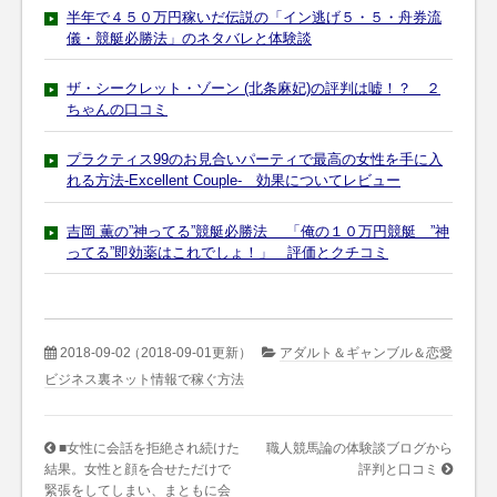
半年で４５０万円稼いだ伝説の「イン逃げ５・５・舟券流
儀・競艇必勝法」のネタバレと体験談
ザ・シークレット・ゾーン (北条麻妃)の評判は嘘！？ ２
ちゃんの口コミ
プラクティス99のお見合いパーティで最高の女性を手に入
れる方法-Excellent Couple- 効果についてレビュー
吉岡 薫の”神ってる”競艇必勝法 「俺の１０万円競艇 ”神
ってる”即効薬はこれでしょ！」 評価とクチコミ
2018-09-02
（2018-09-01更新）
アダルト＆ギャンブル＆恋愛
ビジネス裏ネット情報で稼ぐ方法
■女性に会話を拒絶され続けた
職人競馬論の体験談ブログから
結果。女性と顔を合せただけで
評判と口コミ
緊張をしてしまい、まともに会