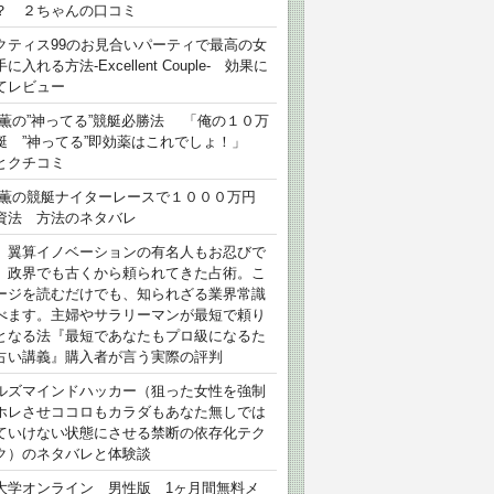
？ ２ちゃんの口コミ
クティス99のお見合いパーティで最高の女
に入れる方法-Excellent Couple- 効果に
てレビュー
 薫の”神ってる”競艇必勝法 「俺の１０万
艇 ”神ってる”即効薬はこれでしょ！」
とクチコミ
 薫の競艇ナイターレースで１０００万円
資法 方法のネタバレ
）翼算イノベーションの有名人もお忍びで
、政界でも古くから頼られてきた占術。こ
ージを読むだけでも、知られざる業界常識
べます。主婦やサラリーマンが最短で頼り
となる法『最短であなたもプロ級になるた
占い講義』購入者が言う実際の評判
ルズマインドハッカー（狙った女性を強制
ホレさせココロもカラダもあなた無しでは
ていけない状態にさせる禁断の依存化テク
ク）のネタバレと体験談
大学オンライン 男性版 1ヶ月間無料メ