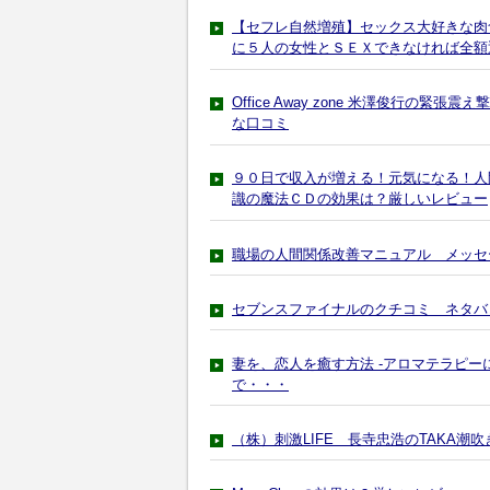
【セフレ自然増殖】セックス大好きな肉
に５人の女性とＳＥＸできなければ全額
Office Away zone 米澤俊行
な口コミ
９０日で収入が増える！元気になる！人
識の魔法ＣＤの効果は？厳しいレビュー
職場の人間関係改善マニュアル メッセ
セブンスファイナルのクチコミ ネタバ
妻を、恋人を癒す方法 -アロマテラピー
で・・・
（株）刺激LIFE 長寺忠浩のTAKA