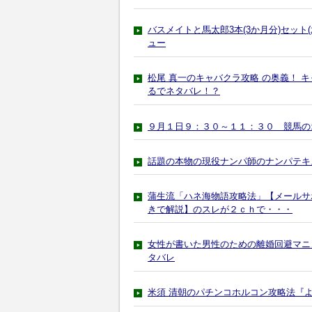
バスメイトと馬太郎3本(3か月分)セッ
ュー
松尾 真一のキャバクラ攻略 の奥義！ 
るでネタバレ！？
９月１日９：３０～１１：３０ 競馬の
話題の本物の現役ナンパ師のナンパテキ
蒲生流「ハネ海物語攻略法」【メールサ
きで解説】のスレが２ｃｈで・・・
女性が書いた男性のための離婚回避マニ
タバレ
米須 清朝のパチンコホルコン攻略法『