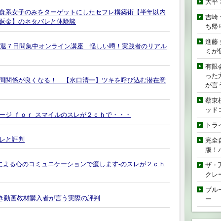
大平
食系女子のみをターゲットにしたセフレ構築術【半年以内
吉崎
返金】のネタバレと体験談
ち帰
進藤
の緊張震え撃退７日間集中オンライン講座 怪しい噂！実践者のリアル
ミが
有限
った
間関係が良くなる！ 【水口清一】ツキを呼び込む潜在意
が言
蔡東
ッド
ージ ｆｏｒ スマイルのスレが２ｃｈで・・・
トラ
レと評判
完全
版！
による心のコミュニケーションで癒します-のスレが２ｃｈ
ザ・
クレ
ブル
潮吹き動画教材購入者が言う実際の評判
ー