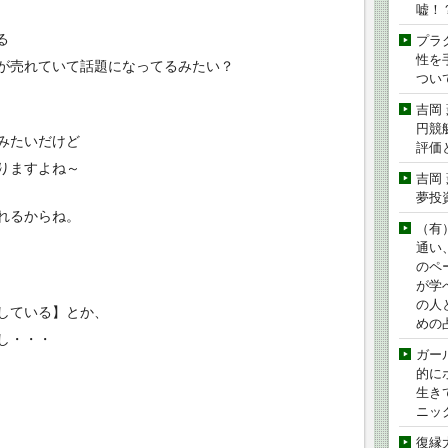
嘘！
る
プラ
性を手
が売れていて話題になってるみたい？
つい
吉岡
円競
みたいだけど
評価
りますよね～
吉岡
夢投
れるからね。
（有
通い
のペ
が学
の人
している】とか、
めの
し・・・
ガー
的に
生き
ニッ
復縁