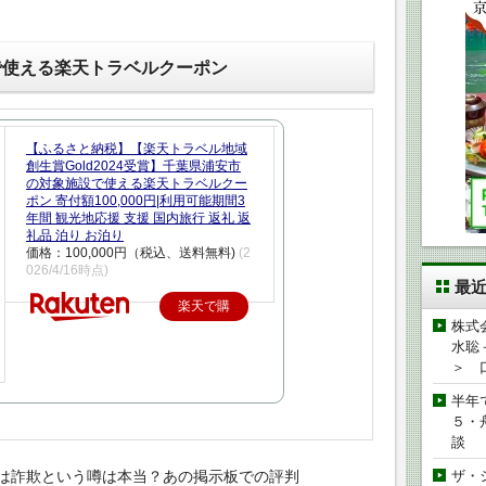
で使える楽天トラベルクーポン
【ふるさと納税】【楽天トラベル地域
創生賞Gold2024受賞】千葉県浦安市
の対象施設で使える楽天トラベルクー
ポン 寄付額100,000円|利用可能期間3
年間 観光地応援 支援 国内旅行 返礼 返
礼品 泊り お泊り
価格：100,000円（税込、送料無料)
(2
026/4/16時点)
最
楽天で購
株式
入
水聡
＞ 
半年
５・
談
は詐欺という噂は本当？あの掲示板での評判
ザ・