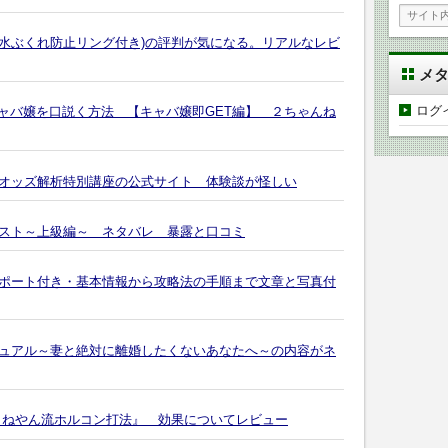
ト(水ぶくれ防止リング付き)の評判が気になる。リアルなレビ
メ
ログ
キャバ嬢を口説く方法 【キャバ嬢即GET編】 ２ちゃんね
オッズ解析特別講座の公式サイト 体験談が怪しい
スト～上級編～ ネタバレ 暴露と口コミ
ポート付き・基本情報から攻略法の手順まで文章と写真付
ュアル～妻と絶対に離婚したくないあなたへ～の内容がネ
よねやん流ホルコン打法』 効果についてレビュー