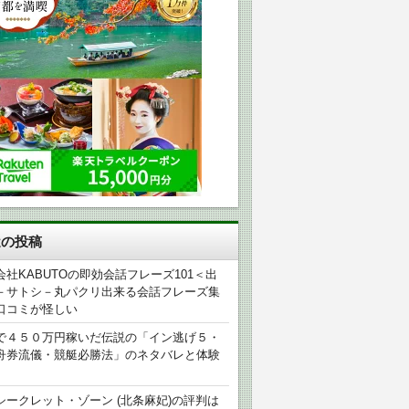
近の投稿
会社KABUTOの即効会話フレーズ101＜出
－サトシ－丸パクリ出来る会話フレーズ集
口コミが怪しい
で４５０万円稼いだ伝説の「イン逃げ５・
舟券流儀・競艇必勝法」のネタバレと体験
シークレット・ゾーン (北条麻妃)の評判は