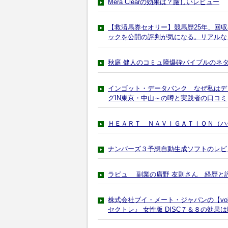
Mera Clearの効果は？厳しいレビュー
【救済馬券セオリー】競馬歴25年、回収
ックを公開の評判が気になる。リアルな
秋庭 健人のコミュ障爆砕バイブルのネ
インゴット・データバンク なぜ私はデ
グIN東京・中山～の噂と実践者の口コミ
ＨＥＡＲＴ ＮＡＶＩＧＡＴＩＯＮ（ハ
ナンバーズ３予想自動生成ソフトのレビ
ラピュ 副業の廣野 友則さん 経歴と
株式会社ブイ・メート・ジャパンの【vol
セクトレ』 女性版 DISC７＆８の効果