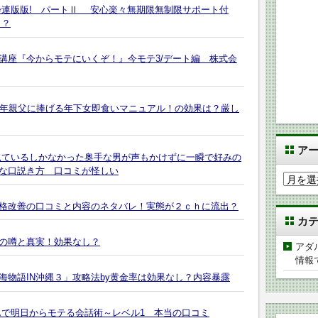
枠連版版! パートⅡ 安心楽々無期限無制限サポート付
り？
講座『今からモテにいくぞ！』今モテ3/デート編 株式会
中年親父に捧げる年下女即食いマニュアル！の効果は？厳し
ア
見ているしかなかった奥手な男が声もかけずに一瞬で好みの
な口説き方 口コミが怪しい
ア
ー
格改善の口コミと内容のネタバレ！実態が２ｃｈに流出？
カ
カ
イ
ブ
の噂と真実！効果なし？
アダ
情報
海物語IN沖縄３」攻略法by黄金率は効果なし？内容暴露
んで明日からモテる会話術～レベル1 本当の口コミ