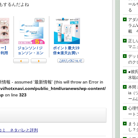
ール
もするんだよね
る
アダ
ラムVe
載 
正し
マニ
デッド
のク
●彼
水聡
新情報 - assumed '最新情報' (this will throw an Error in
本間 
vi/hotxnavi.com/public_html/uranews/wp-content/
ia
hp
on line
323
ーム
心理
ート
まう
し？
コミ ネタバレと評判