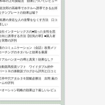
 和幸の上司操縦法 効果についてレビュー
 佐次郎の高確率でホテルへ誘導できるお持
りテンプレートの効果は嘘？
 拓磨の身近な人の攻撃をなくす方法 口コ
怪しい
会社インターレックスの■狙った女性を思
方向に誘導する方法【狂気の華】■購入者
う実際の評判
植のコミュニケーション（会話）改善メソ
コーチングのネタバレと効果を暴露
イアルハンターの噂と真実！効果なし？
自動競馬投資ソフト ワイドダブル的中
パートⅢの体験談ブログから評判と口コミ
万舟中穴アタル３６競艇必勝法 吉岡 薫の
ームや評判
ーオーシャン戦略の効果は？厳しいレビュ