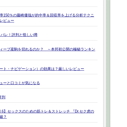
率150％の藤崎優哉が的中率＆回収率を上げる分析テクニ
レビュー
タバレ！評判と怪しい噂
ィープ産駒を切れるのか？ ～本邦初公開の極秘ランキン
ート・ナビゲーション）の効果は？厳しいレビュー
ューと口コミが気になる
評判
.6】セックスのための筋トレ＆ストレッチ 『Dr.セク虎の
は嘘？