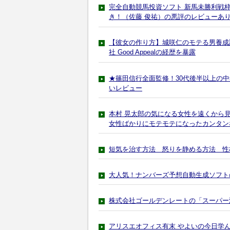
完全自動競馬投資ソフト 新馬未勝利戦
き！（佐藤 俊祐）の悪評のレビューあ
【彼女の作り方】城咲仁のモテる男養成
社 Good Appealの経歴を暴露
★篠田信行全面監修！30代後半以上の
いレビュー
本村 晃太郎の気になる女性を遠くから
女性ばかりにモテモテになったカンタン
短気を治す方法 怒りを静める方法 性
大人気！ナンバーズ予想自動生成ソフト
株式会社ゴールデンレートの「スーパー
アリスエオフィス有末 やよいの今日学