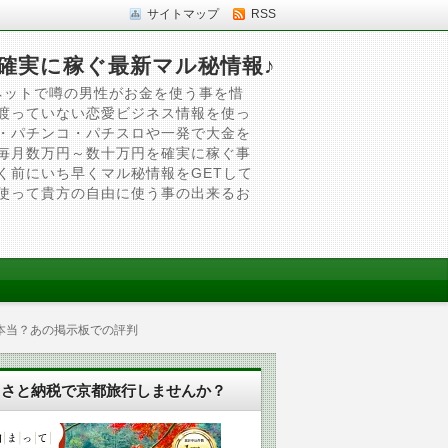
サイトマップ
RSS
確実に稼ぐ最新マル秘情報♪
ネットで噂の男性がお金を使う事を惜
渡っていない恋愛ビジネス情報を使っ
・パチンコ・パチスロや一発で大金を
毎月数万円～数十万円を確実に稼ぐ事
く前にいち早くマル秘情報をGETして
使って貴方の自由に使う事の出来るお
本当？あの掲示板での評判
るさと納税で京都旅行しませんか？