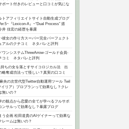
サポート付きのレビューと口コミが気にな
ルトアフィリエイトサイト自動生成プログ
r.5~『Lexicon-A』~“Dual Process” 搭
今井 佳宏の経歴を暴露
い彼女の作り方スーパー完全パーフェクト
ュアルのクチコミ ネタバレと評判
ワンシステムThreeArrow-ゴールド会員-
チコミ ネタバレと評判
氏持ちの女を落とすサイコロジカル法 出
の略奪成功法って怪しい？真実の口コミ
麻央の次世代型Twitter自動運用ツール Twil
（ツイリア）プロプランって効果なし？クレ
は無いの？
学の観点から恋愛の全てが学べるフルサポ
コンサルって効果なし？暴露ブログ
まう企画 松田道貴のAIゲイナーって効果な
クレームは無いの？