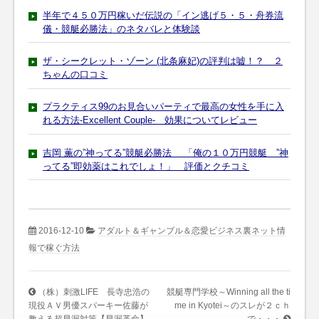
半年で４５０万円稼いだ伝説の「イン逃げ５・５・舟券流
儀・競艇必勝法」のネタバレと体験談
ザ・シークレット・ゾーン (北条麻妃)の評判は嘘！？ ２
ちゃんの口コミ
プラクティス99のお見合いパーティで最高の女性を手に入
れる方法-Excellent Couple- 効果についてレビュー
吉岡 薫の”神ってる”競艇必勝法 「俺の１０万円競艇 ”神
ってる”即効薬はこれでしょ！」 評価とクチコミ
2016-12-10
アダルト＆ギャンブル＆恋愛ビジネス裏ネット情
報で稼ぐ方法
（株）刺激LIFE 長寺忠浩の
競艇専門学校～Winning all the ti
現役ＡＶ男優スパーキー佐藤が
me in Kyotei～のスレが２ｃｈ