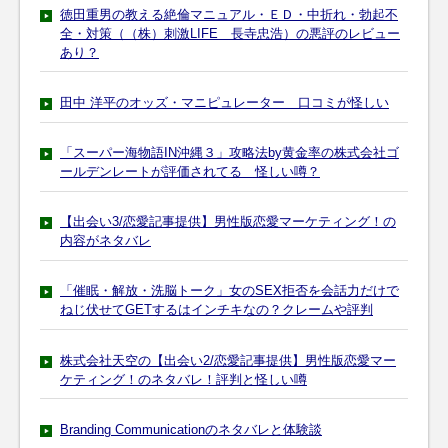
徳田重男の教える絶倫マニュアル・ＥＤ・中折れ・勃起不
全・対策（（株）刺激LIFE 長寺忠浩）の悪評のレビュー
あり？
田中 洋平のオッズ・マニピュレーター 口コミが怪しい
「スーパー海物語IN沖縄３」攻略法by黄金率の株式会社ゴ
ールデンレートが評価されてる 怪しい噂？
【出会い3/恋愛記事提供】男性版恋愛マーケティング！の
内容がネタバレ
「催眠・解放・洗脳トーク」女のSEX拒否を会話力だけで
ねじ伏せてGETするはインチキなの？クレームや評判
株式会社天空の【出会い2/恋愛記事提供】男性版恋愛マー
ケティング！のネタバレ！評判と怪しい噂
Branding Communicationのネタバレと体験談