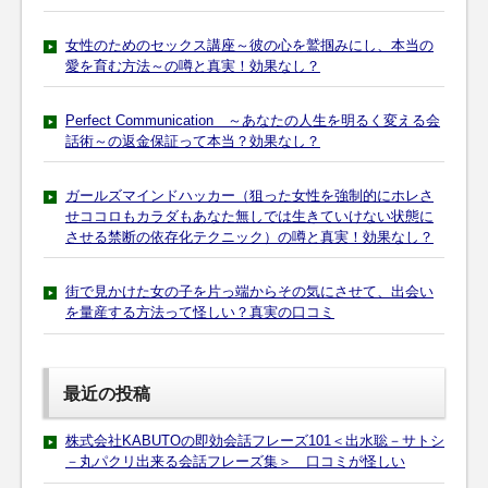
女性のためのセックス講座～彼の心を鷲掴みにし、本当の
愛を育む方法～の噂と真実！効果なし？
Perfect Communication ～あなたの人生を明るく変える会
話術～の返金保証って本当？効果なし？
ガールズマインドハッカー（狙った女性を強制的にホレさ
せココロもカラダもあなた無しでは生きていけない状態に
させる禁断の依存化テクニック）の噂と真実！効果なし？
街で見かけた女の子を片っ端からその気にさせて、出会い
を量産する方法って怪しい？真実の口コミ
最近の投稿
株式会社KABUTOの即効会話フレーズ101＜出水聡－サトシ
－丸パクリ出来る会話フレーズ集＞ 口コミが怪しい