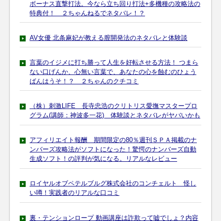
ボーナス直撃打法。今なら立ち回り打法+多機種の攻略法の
特典付！ ２ちゃんねるでネタバレ！？
AV女優 北条麻妃が教える膣開発法のネタバレと体験談
言葉のイジメに打ち勝って人生を好転させる方法！ つまら
ない口げんか、心無い言葉で、あなたの心を蝕むのひょう
ばんはうそ！？ ２ちゃんのクチコミ
（株）刺激LIFE 長寺忠浩のクリトリス愛撫マスタープロ
グラム(講師：神波多一花) 体験談とネタバレがヤバいかも
アフィリエイト報酬 期間限定の80％週刊ＳＰＡ掲載のナ
ンバーズ攻略法がソフトになった！驚愕のナンバーズ自動
生成ソフト！の評判が気になる。リアルなレビュー
ロイヤルオブペテルブルグ株式会社のコンチェルト 怪し
い噂！実践者のリアルな口コミ
裏・テンションロープ 動画講座は詐欺って嘘でしょ？内容