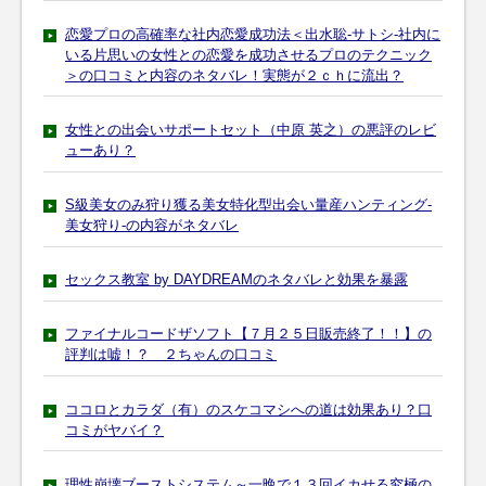
恋愛プロの高確率な社内恋愛成功法＜出水聡-サトシ-社内に
いる片思いの女性との恋愛を成功させるプロのテクニック
＞の口コミと内容のネタバレ！実態が２ｃｈに流出？
女性との出会いサポートセット（中原 英之）の悪評のレビ
ューあり？
S級美女のみ狩り獲る美女特化型出会い量産ハンティング-
美女狩り-の内容がネタバレ
セックス教室 by DAYDREAMのネタバレと効果を暴露
ファイナルコードザソフト【７月２５日販売終了！！】の
評判は嘘！？ ２ちゃんの口コミ
ココロとカラダ（有）のスケコマシへの道は効果あり？口
コミがヤバイ？
理性崩壊ブーストシステム～一晩で１３回イカせる究極の