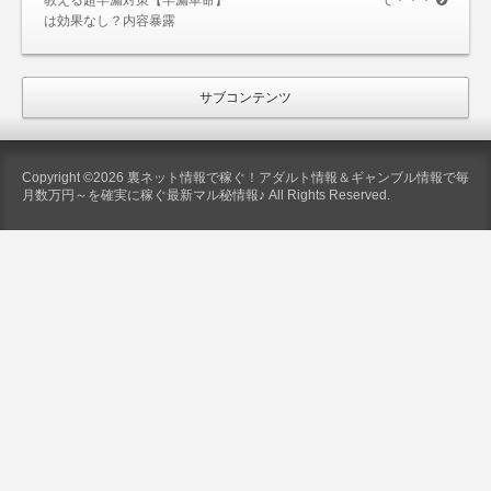
教える超早漏対策【早漏革命】
で・・・
は効果なし？内容暴露
サブコンテンツ
Copyright ©2026 裏ネット情報で稼ぐ！アダルト情報＆ギャンブル情報で毎
月数万円～を確実に稼ぐ最新マル秘情報♪ All Rights Reserved.