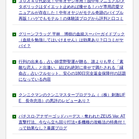
３０才４０代必見！中年オヤジ専用！脱中年マニュアル!メ
タボリックはダイエット止めれば痩せる！ハゲ専用恋愛マ
ニュアルが存在した！中年オヤジがモテル奇跡のバイブル
再販！ハゲでもモテル！の体験談ブログから評判と口コミ
グリーンフラッグ 平林 博樹の血統スーパーガイドブック
（血統を勉強してはいけません）は効果あり？口コミがヤ
バイ？
行列の出来る」占い師雲野聖運が贈る、誰よりも早く「素
敵な恋人」と出逢い、結ばれ絶対に幸せで満たされる「縁
命占」占いフルセット、安心の180日完全返金保障付の話題
になっている内容
クンニクマンのクンニマスタープログラム（（株）刺激LIF
E 長寺忠浩）の悪評のレビューあり？
パチスロ-アナザーゴッドハーデス・奪われたZEUS Ver. AT
直撃打法。今なら立ち回り打法+多機種の攻略法の特典付！
って効果なし？暴露ブログ