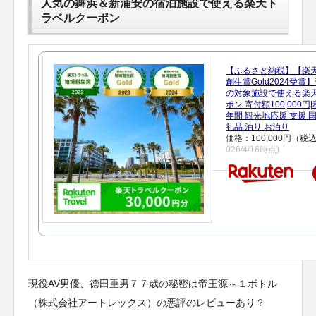
人気の舞浜＆新浦安の宿泊施設で使える楽天ト
ラベルクーポン
【ふるさと納税】【楽
創生賞Gold2024受
の対象施設で使える楽
ポン 寄付額100,000
年間 観光地応援 支援 
礼品 泊り お泊り
価格：100,000円（税
026/4/16時点)
現役AV男優、徳田重男７７歳の秘密は帝王源～１ボトル
（株式会社アートレックス）の悪評のレビューあり？