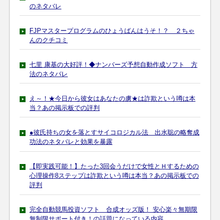
のネタバレ
FJPマスタープログラムのひょうばんはうそ！？ ２ちゃ
んのクチコミ
七里 康基の大好評！◆ナンバーズ予想自動作成ソフト 方
法のネタバレ
え～！★今日から彼女はあなたの虜★は詐欺という噂は本
当？あの掲示板での評判
●彼氏持ちの女を落とすサイコロジカル法 出水聡の略奪成
功法のネタバレと効果を暴露
【即実践可能！】たった3回会うだけで女性とＨするための
心理操作8ステップは詐欺という噂は本当？あの掲示板での
評判
完全自動競馬投資ソフト 合成オッズ版！ 安心楽々無期限
無制限サポート付き！の話題になっている内容