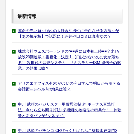
最新情報
運命の赤い糸～憧れの大好きな男性に告白させる方法～が
【あの掲示板】で話題に！評判や口コミは真実なの？
株式会社ウェスポーランドの*■■遂に日本初上陸■■全米TV
放映20回連載・書籍化・決定 ! 【口説かないのに女が落ち
る】 次世代の恋愛システム 『ミステリーISM-遺伝子の継
承』の効果は嘘？
アリスエオフィス有末 やよいの今日学んで明日からモテる
会話術～レベル1の効果は嘘？
中川 武頼のバジリスク・甲賀忍法帖 絆 ボーナス直撃打
法。今なら立ち回り打法+多機種の攻略法の特典付！ 体験
談とネタバレがヤバいかも
中川 武頼のパチンコ-CRびっくりぱちんこ爽快水戸黄門2