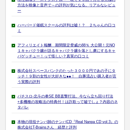
方法を映像と音声で～の評判が気になる。リアルなレビュ
ー
ハーバード催眠スクールの評判は嘘！？ ２ちゃんの口コ
ミ
アフィリエイト報酬 期間限定脅威の88％ 大公開！元NO
１キャバクラ嬢が語るキャバクラ嬢を落とし虜にするキャ
バゲッチュー！って怪しい？真実の口コミ
株式会社スペースバンクのたった３０００円であの子にタ
ッチ！９割の女性が大好きな●●！ 白豚流占い購入者が言
う実際の評判
パチスロ-北斗の拳SE BB直撃打法。今なら立ち回り打法
+多機種の攻略法の特典付！は詐欺って嘘でしょ？内容のネ
タバレ
本物の現役ナンパ師のナンパCD『Real Nanpa CD vol.3』の
株式会社T-Brainsさん 経歴と評判