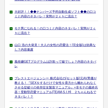
大好評！！◆◆ナンバーズ予想自動生成ソフト◆◆の口コ
ミと内容のネタバレ！実態が２ｃｈに流出？
モテ男になれる！の口コミと内容のネタバレ！実態が２ｃ
ｈに流出？
山口 浩の大発見！大人の女性の恋愛法！[完全版]は効果な
し？内容暴露
風俗嬢GETプログラムは詐欺って嘘でしょ？内容のネタバ
レ
プレストエージェンシー 株式会社の[セット版]元AV男優が
教える！『SEXをするだけで女性を貴方から離れられなく
させる掟破りの依存症女製造マニュアル』+非モテの最終兵
器！受動型恋愛マニュアル[TEAM-S.I.H] ２ちゃんねるで
ネタバレ！？