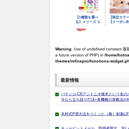
Warning
: Use of undefined constant 最
a future version of PHP) in
/home/hotna
themes/refinepro/functions-widget.p
最新情報
パチンコ-CRアントニオ猪木という名
今なら立ち回り打法+多機種の攻略法の
木村式P増大法をつくった（株）刺激LI
キュービットメール 既婚者限定 3行