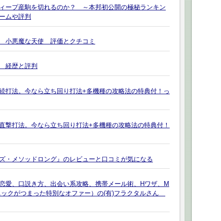
ィープ産駒を切れるのか？ ～本邦初公開の極秘ランキン
レームや評判
 小悪魔な天使 評価とクチコミ
 経歴と評判
継続打法。今なら立ち回り打法+多機種の攻略法の特典付！っ
ス直撃打法。今なら立ち回り打法+多機種の攻略法の特典付！
ズ・メソッドロング』のレビューと口コミが気になる
恋愛、口説き方、出会い系攻略、携帯メール術、Hワザ、M
ニックがつまった特別なオファー）の(有)フラクタルさん