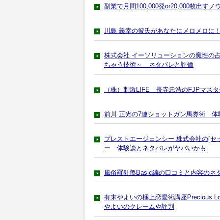
副業で月間100,000発or20,000
川島 義幸の彼氏があなたにメロメロに
株式会社 イーソリューションの魔性の
ちゃう技術～ ネタバレと評価
（株）刺激LIFE 長寺忠浩のFJPマ
前川 正光の7連ショットガン馬券術 
プレストエージェンシー 株式会社の[セ
ー 体験談とネタバレがヤバいかも
風俗羅針盤Basic編の口コミと内容の
有末やよいの極上恋愛術講座Preciou
やよいのクレームや評判