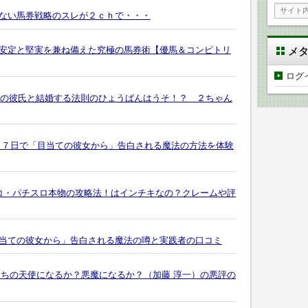
ない馬券戦略のスレが２ｃｈで・・・
安定と堅実を兼ね備えた究極の馬券術【優馬＆コンピトリ
メ
ログ
万円の彼氏と結婚する法則のひょうばんはうそ！？ ２ちゃん
も７日で「目当ての彼女から」告白される魔法の方法を体験
コ・パチスロ本物の攻略法！はインチキなの？クレームや評
当ての彼女から」告白される魔法の噂と実践者の口コミ
たちの天使になるか？悪魔になるか？（加藤 淳一）の悪評の