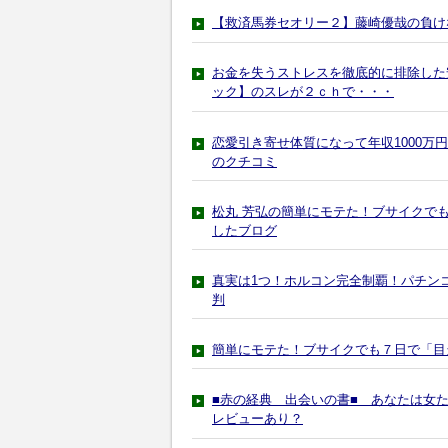
【救済馬券セオリー２】藤崎優哉の負け
お金を失うストレスを徹底的に排除した
ック】のスレが２ｃｈで・・・
恋愛引き寄せ体質になって年収1000
のクチコミ
松丸 芳弘の簡単にモテた！ブサイクで
したブログ
真実は1つ！ホルコン完全制覇！パチン
判
簡単にモテた！ブサイクでも７日で「目
■赤の経典 出会いの書■ あなたは女
レビューあり？