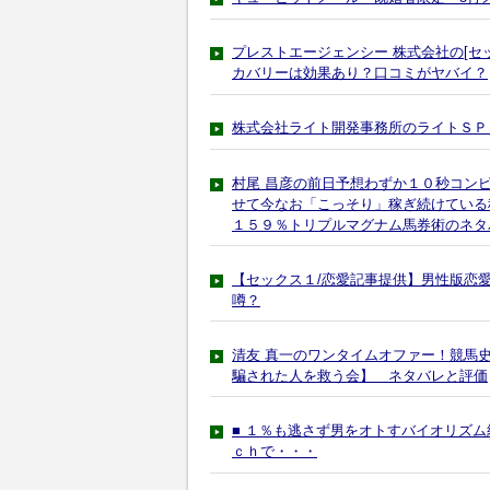
プレストエージェンシー 株式会社の[セ
カバリーは効果あり？口コミがヤバイ？
株式会社ライト開発事務所のライトＳＰ
村尾 昌彦の前日予想わずか１０秒コン
せて今なお「こっそり」稼ぎ続けている
１５９％トリプルマグナム馬券術のネタ
【セックス１/恋愛記事提供】男性版恋
噂？
清友 真一のワンタイムオファー！競馬
騙された人を救う会】 ネタバレと評価
■ １％も逃さず男をオトすバイオリズム統
ｃｈで・・・