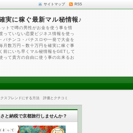
サイトマップ
RSS
確実に稼ぐ最新マル秘情報♪
ネットで噂の男性がお金を使う事を惜
渡っていない恋愛ビジネス情報を使っ
・パチンコ・パチスロや一発で大金を
毎月数万円～数十万円を確実に稼ぐ事
く前にいち早くマル秘情報をGETして
使って貴方の自由に使う事の出来るお
ックスフレンドにする方法 評価とクチコミ
るさと納税で京都旅行しませんか？