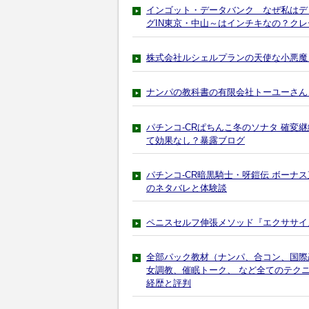
インゴット・データバンク なぜ私はデ
グIN東京・中山～はインチキなの？ク
株式会社ルシェルプランの天使な小悪魔
ナンパの教科書の有限会社トーユーさん
パチンコ-CRぱちんこ冬のソナタ 確変
て効果なし？暴露ブログ
パチンコ-CR暗黒騎士・呀鎧伝 ボーナ
のネタバレと体験談
ペニスセルフ伸張メソッド『エクササイ
全部パック教材（ナンパ、合コン、国際
女調教、催眠トーク、 など全てのテク
経歴と評判