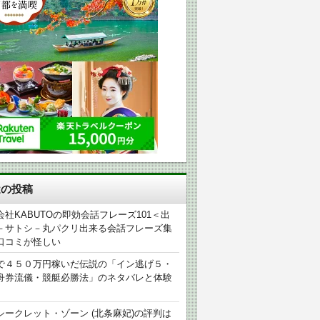
近の投稿
会社KABUTOの即効会話フレーズ101＜出
－サトシ－丸パクリ出来る会話フレーズ集
口コミが怪しい
で４５０万円稼いだ伝説の「イン逃げ５・
舟券流儀・競艇必勝法」のネタバレと体験
シークレット・ゾーン (北条麻妃)の評判は