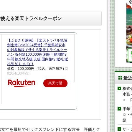
で使える楽天トラベルクーポン
【ふるさと納税】【楽天トラベル地域
創生賞Gold2024受賞】千葉県浦安市
の対象施設で使える楽天トラベルクー
ポン 寄付額100,000円|利用可能期間3
年間 観光地応援 支援 国内旅行 返礼 返
礼品 泊り お泊り
価格：100,000円（税込、送料無料)
(2
026/4/16時点)
最
楽天で購
株式
入
水聡
＞ 
半年
５・
談
の女性を最短でセックスフレンドにする方法 評価とク
ザ・