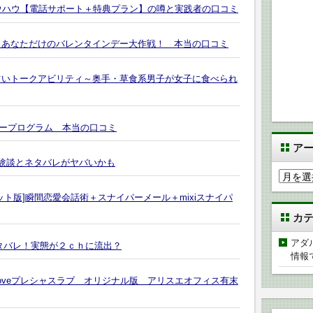
枚出すノウハウ【電話サポート＋特典プラン】の噂と実践者の口コミ
！あなただけのバレンタインデー大作戦！ 本当の口コミ
占いトークアビリティ～奥手・草食系男子が女子に食べられ
スタープログラム 本当の口コミ
ア
体験談とネタバレがヤバいかも
ア
ー
ット版]瞬間恋愛会話術＋スナイパーメール＋mixiスナイパ
カ
カ
イ
ブ
アダ
ネタバレ！実態が２ｃｈに流出？
情報
s Loveプレシャスラブ オリジナル版 アリスエオフィス有末