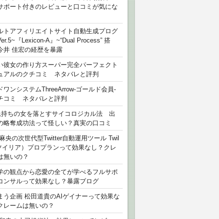
サポート付きのレビューと口コミが気にな
ルトアフィリエイトサイト自動生成プログ
r.5~『Lexicon-A』~“Dual Process” 搭
今井 佳宏の経歴を暴露
い彼女の作り方スーパー完全パーフェクト
ュアルのクチコミ ネタバレと評判
ワンシステムThreeArrow-ゴールド会員-
チコミ ネタバレと評判
氏持ちの女を落とすサイコロジカル法 出
の略奪成功法って怪しい？真実の口コミ
麻央の次世代型Twitter自動運用ツール Twil
（ツイリア）プロプランって効果なし？クレ
は無いの？
学の観点から恋愛の全てが学べるフルサポ
コンサルって効果なし？暴露ブログ
まう企画 松田道貴のAIゲイナーって効果な
クレームは無いの？