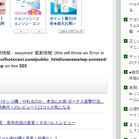
ール
る
アダ
ラムVe
載 
正し
マニ
新情報 - assumed '最新情報' (this will throw an Error in
デッド
vi/hotxnavi.com/public_html/uranews/wp-content/
のク
hp
on line
323
●彼
水聡
本間 
ia
ーム
のパチンコ機・やれるのか、本当にお前 ボーナス直撃打法。
特典付！のレビューと口コミが気になる
心理
ート
FE 長寺忠浩の真実！ネタバレとレビュー
まう
し？
メール術の噂と真実！効果なし？