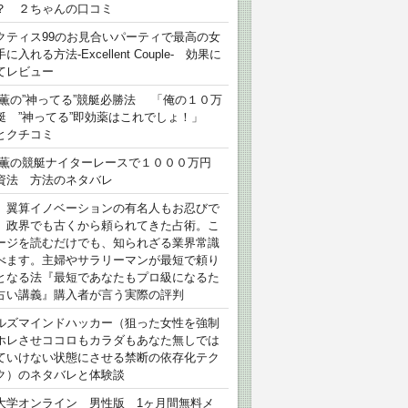
？ ２ちゃんの口コミ
クティス99のお見合いパーティで最高の女
に入れる方法-Excellent Couple- 効果に
てレビュー
 薫の”神ってる”競艇必勝法 「俺の１０万
艇 ”神ってる”即効薬はこれでしょ！」
とクチコミ
 薫の競艇ナイターレースで１０００万円
資法 方法のネタバレ
）翼算イノベーションの有名人もお忍びで
、政界でも古くから頼られてきた占術。こ
ージを読むだけでも、知られざる業界常識
べます。主婦やサラリーマンが最短で頼り
となる法『最短であなたもプロ級になるた
占い講義』購入者が言う実際の評判
ルズマインドハッカー（狙った女性を強制
ホレさせココロもカラダもあなた無しでは
ていけない状態にさせる禁断の依存化テク
ク）のネタバレと体験談
大学オンライン 男性版 1ヶ月間無料メ