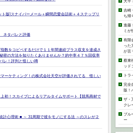
大平
吉崎
ット版]スナイパーメール＋瞬間恋愛会話術＋４ステップリ
ち帰
進藤
ミが
 ネタバレと評価
有限
った
ピ指数をコピペするだけで１１年間連続プラス収支を達成さ
が言
秘密の方法を知りたくありませんか？的中率４７％回収率
蔡東
バレ！評判と怪しい噂
ッド
トラ
愛マーケティング！の株式会社天空が評価されてる 怪しい
完全
版！
史上初！スカイプによるリアルタイムサポート【競馬商材で
ザ・
クレ
ブル
計心理術 ■ ～ 31周期で彼をモノにする法 ～のスレが２
ー