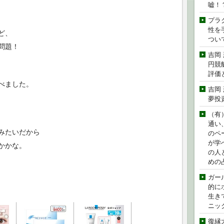
嘘！
プラ
性を手
ど、
つい
問題！
吉岡
円競
評価
べました。
吉岡
夢投
（有
通い
みたいだから
のペ
が学
かかな。
の人
めの
ガー
的に
生き
ニッ
復縁