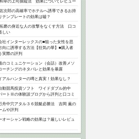
 和幸の上司操縦法 効果についてレビュー
 佐次郎の高確率でホテルへ誘導できるお持
りテンプレートの効果は嘘？
 拓磨の身近な人の攻撃をなくす方法 口コ
怪しい
会社インターレックスの■狙った女性を思
方向に誘導する方法【狂気の華】■購入者
う実際の評判
植のコミュニケーション（会話）改善メソ
コーチングのネタバレと効果を暴露
イアルハンターの噂と真実！効果なし？
自動競馬投資ソフト ワイドダブル的中
パートⅢの体験談ブログから評判と口コミ
万舟中穴アタル３６競艇必勝法 吉岡 薫の
ームや評判
ーオーシャン戦略の効果は？厳しいレビュ