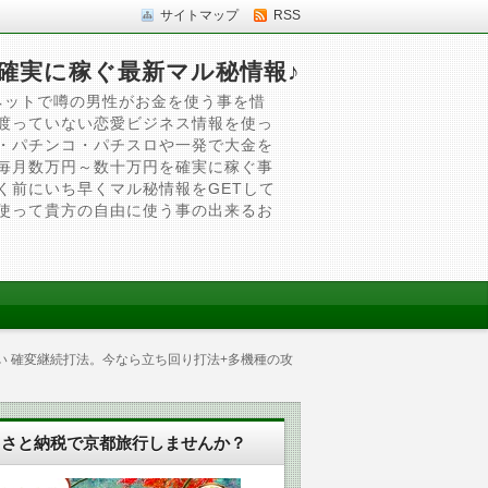
サイトマップ
RSS
確実に稼ぐ最新マル秘情報♪
ネットで噂の男性がお金を使う事を惜
渡っていない恋愛ビジネス情報を使っ
・パチンコ・パチスロや一発で大金を
毎月数万円～数十万円を確実に稼ぐ事
く前にいち早くマル秘情報をGETして
使って貴方の自由に使う事の出来るお
い 確変継続打法。今なら立ち回り打法+多機種の攻
るさと納税で京都旅行しませんか？