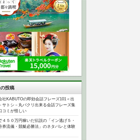
近の投稿
会社KABUTOの即効会話フレーズ101＜出
－サトシ－丸パクリ出来る会話フレーズ集
口コミが怪しい
で４５０万円稼いだ伝説の「イン逃げ５・
舟券流儀・競艇必勝法」のネタバレと体験