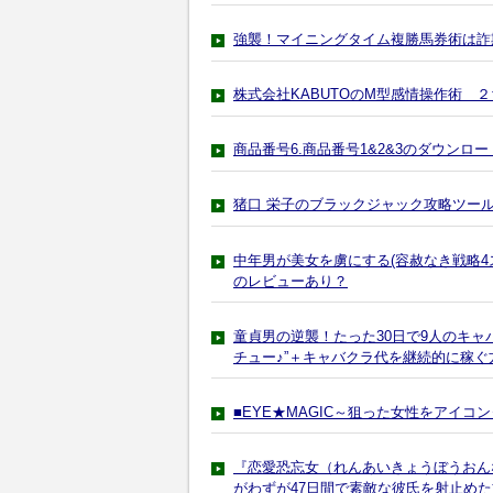
強襲！マイニングタイム複勝馬券術は詐
株式会社KABUTOのM型感情操作術 
商品番号6.商品番号1&2&3のダウン
猪口 栄子のブラックジャック攻略ツール
中年男が美女を虜にする(容赦なき戦略4
のレビューあり？
童貞男の逆襲！たった30日で9人のキャ
チュー♪”＋キャバクラ代を継続的に稼ぐ
■EYE★MAGIC～狙った女性をアイ
『恋愛恐忘女（れんあいきょうぼうおん
がわずが47日間で素敵な彼氏を射止め