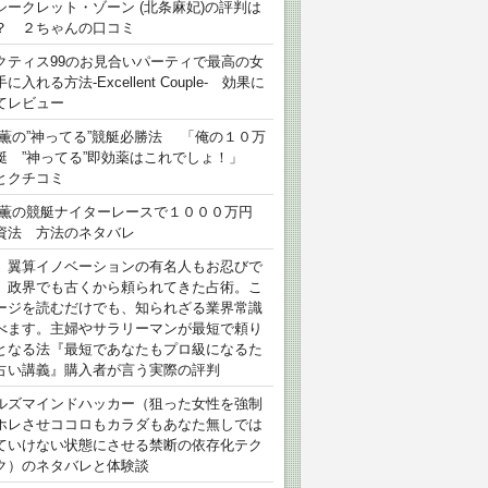
シークレット・ゾーン (北条麻妃)の評判は
？ ２ちゃんの口コミ
クティス99のお見合いパーティで最高の女
に入れる方法-Excellent Couple- 効果に
てレビュー
 薫の”神ってる”競艇必勝法 「俺の１０万
艇 ”神ってる”即効薬はこれでしょ！」
とクチコミ
 薫の競艇ナイターレースで１０００万円
資法 方法のネタバレ
）翼算イノベーションの有名人もお忍びで
、政界でも古くから頼られてきた占術。こ
ージを読むだけでも、知られざる業界常識
べます。主婦やサラリーマンが最短で頼り
となる法『最短であなたもプロ級になるた
占い講義』購入者が言う実際の評判
ルズマインドハッカー（狙った女性を強制
ホレさせココロもカラダもあなた無しでは
ていけない状態にさせる禁断の依存化テク
ク）のネタバレと体験談