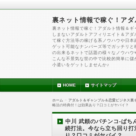
裏ネット情報で稼ぐ！アダ
裏ネット情報で稼ぐ！アダルト情報＆ギ
しまないアダルトアフィリエイト＆アダ
て稼ぐ方法等の稼げる系ノウハウや日本
ゲット可能なナンバーズ等でガッチリと
の出来るネットで話題の様々なノウハウ
こんな不景気な世の中で比較的簡単に儲
小遣いをゲットしませんか♪
HOME
サイトマップ
ホーム
アダルト＆ギャンブル＆恋愛ビジネス裏
略法の特典付！は効果あり？口コミがヤバイ？
中川 武頼のパチンコ-ぱち
続打法。今なら立ち回り打
り？口コミがヤバイ？