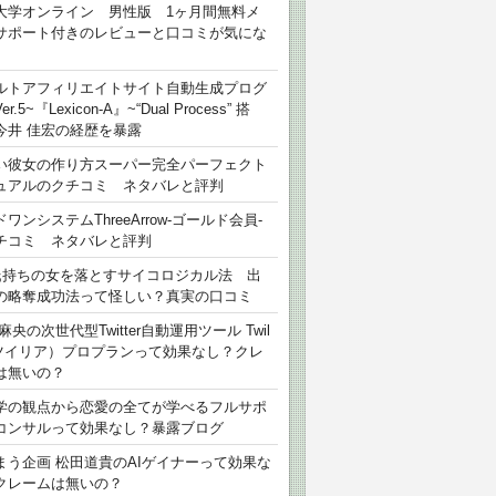
大学オンライン 男性版 1ヶ月間無料メ
サポート付きのレビューと口コミが気にな
ルトアフィリエイトサイト自動生成プログ
r.5~『Lexicon-A』~“Dual Process” 搭
今井 佳宏の経歴を暴露
い彼女の作り方スーパー完全パーフェクト
ュアルのクチコミ ネタバレと評判
ワンシステムThreeArrow-ゴールド会員-
チコミ ネタバレと評判
氏持ちの女を落とすサイコロジカル法 出
の略奪成功法って怪しい？真実の口コミ
麻央の次世代型Twitter自動運用ツール Twil
（ツイリア）プロプランって効果なし？クレ
は無いの？
学の観点から恋愛の全てが学べるフルサポ
コンサルって効果なし？暴露ブログ
まう企画 松田道貴のAIゲイナーって効果な
クレームは無いの？