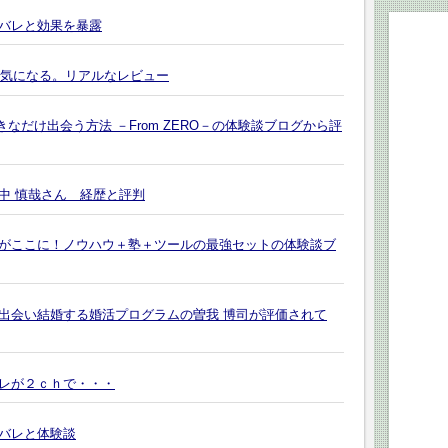
バレと効果を暴露
が気になる。リアルなレビュー
きなだけ出会う方法 －From ZERO－の体験談ブログから評
中 慎哉さん 経歴と評判
がここに！ノウハウ＋塾＋ツールの最強セットの体験談ブ
出会い結婚する婚活プログラムの曽我 博司が評価されて
レが２ｃｈで・・・
バレと体験談