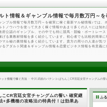
ルト情報＆ギャンブル情報で毎月数万円～を
ャンブル情報で毎月数万円～を確実に稼ぐ最新マル秘情報♪では、
ルトノウハウを使って大きく稼ぐ情報やあまり多くの人々には知れ
政府公認のギャンブル、その中でも特に競馬・競輪・ボートレース
稼げる裏教材情報を多く紹介しています。初心者でも比較的簡単に
やマル秘の裏情報も多く紹介しています。貴方の周りの人達が気づ
かるアダルト関連＆ギャンブル情報＆恋愛ビジネス情報を有意義に
ネット情報で稼ぐ方法
中川 武頼のパチンコ-ぱちんこCR宮廷女官チャングムの誓
んこCR宮廷女官チャングムの誓い 確変継
ふ
法+多機種の攻略法の特典付！は効果あ