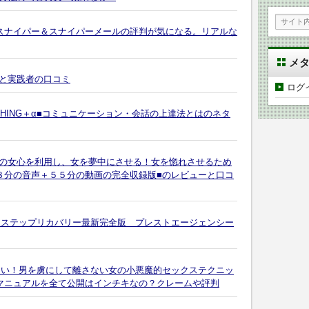
ンスナイパー＆スナイパーメールの評判が気になる。リアルな
メ
と実践者の口コミ
ログ
 COACHING＋α■コミュニケーション・会話の上達法とはのネタ
の女心を利用し、女を夢中にさせる！女を惚れさせるため
８分の音声＋５５分の動画の完全収録版■のレビューと口コ
の４ステップリカバリー最新完全版 プレストエージェンシー
たい！男を虜にして離さない女の小悪魔的セックステクニッ
スマニュアルを全て公開はインチキなの？クレームや評判