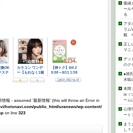
復縁
。
ール
る
アダ
ラムVe
載 
正し
マニ
デッド
のク
●彼
水聡
本間 
ia
ーム
新情報 - assumed '最新情報' (this will throw an Error in
vi/hotxnavi.com/public_html/uranews/wp-content/
心理
hp
on line
323
ート
まう
し？