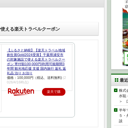
で使える楽天トラベルクーポン
【ふるさと納税】【楽天トラベル地域
創生賞Gold2024受賞】千葉県浦安市
の対象施設で使える楽天トラベルクー
ポン 寄付額100,000円|利用可能期間3
年間 観光地応援 支援 国内旅行 返礼 返
礼品 泊り お泊り
価格：100,000円（税込、送料無料)
(2
最
026/4/16時点)
株式
楽天で購
水聡
入
＞ 
半年
５・
談