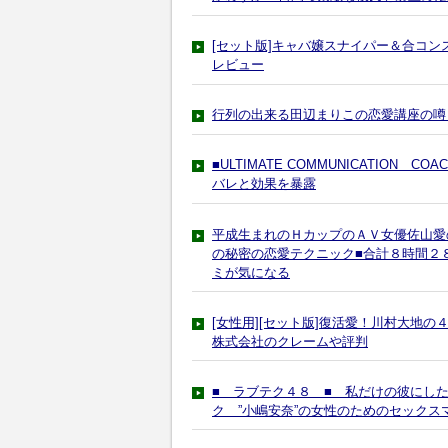
[セット版]キャバ嬢スナイパー＆合コ
レビュー
行列の出来る田辺まりこの恋愛講座の噂
■ULTIMATE COMMUNICATION
バレと効果を暴露
平成生まれのＨカップのＡＶ女優佐山愛
の秘密の恋愛テクニック■合計８時間２
ミが気になる
[女性用][セット版]復活愛！川村大地
株式会社のクレームや評判
■ ラブテク４８ ■ 私だけの彼にし
ク ”小嶋安奈”の女性のためのセック