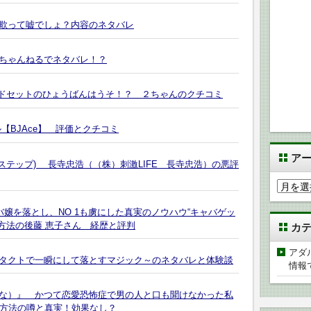
欺って嘘でしょ？内容のネタバレ
２ちゃんねるでネタバレ！？
ロードセットのひょうばんはうそ！？ ２ちゃんのクチコミ
【BJAce】 評価とクチコミ
ア
ステップ) 長寺忠浩（（株）刺激LIFE 長寺忠浩）の悪評
ア
ー
バ嬢を落とし、NO 1も虜にした真実のノウハウ“キャバゲッ
カ
方法の後藤 恵子さん 経歴と評判
カ
イ
ブ
アダ
コンタクトで一瞬にして落とすマジック～のネタバレと体験談
情報
な）』 かつて恋愛恐怖症で男の人と口も聞けなかった私
た方法の噂と真実！効果なし？