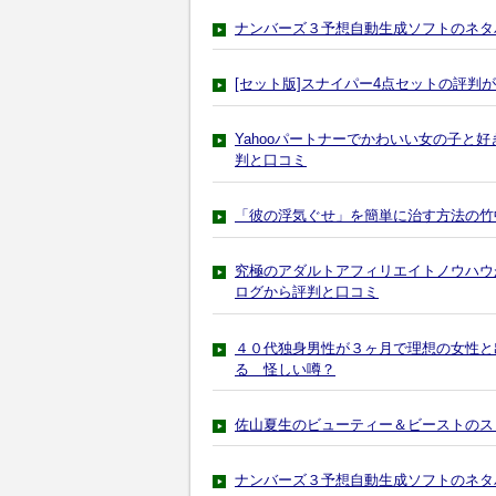
ナンバーズ３予想自動生成ソフトのネタ
[セット版]スナイパー4点セットの評判
Yahooパートナーでかわいい女の子と好
判と口コミ
「彼の浮気ぐせ」を簡単に治す方法の竹
究極のアダルトアフィリエイトノウハウ
ログから評判と口コミ
４０代独身男性が３ヶ月で理想の女性と
る 怪しい噂？
佐山夏生のビューティー＆ビーストのス
ナンバーズ３予想自動生成ソフトのネタ