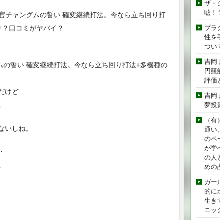
ザ・
嘘！
女官チャングムの誓い 確変継続打法。今なら立ち回り打
り？口コミがヤバイ？
プラ
性を手
つい
吉岡
ムの誓い 確変継続打法。今なら立ち回り打法+多機種の
円競
評価
だけど
吉岡
。
夢投
（有
ないしね。
通い
のペ
が学
・
の人
。
めの
ガー
的に
生き
ニッ