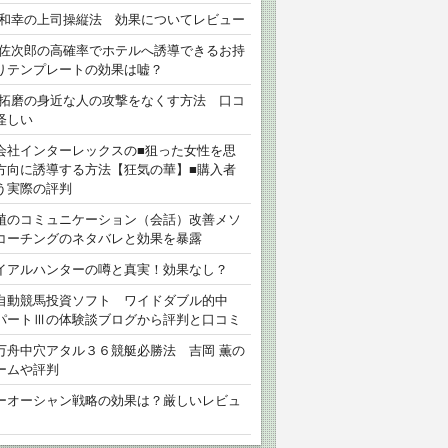
 和幸の上司操縦法 効果についてレビュー
 佐次郎の高確率でホテルへ誘導できるお持
りテンプレートの効果は嘘？
 拓磨の身近な人の攻撃をなくす方法 口コ
怪しい
会社インターレックスの■狙った女性を思
方向に誘導する方法【狂気の華】■購入者
う実際の評判
植のコミュニケーション（会話）改善メソ
コーチングのネタバレと効果を暴露
イアルハンターの噂と真実！効果なし？
自動競馬投資ソフト ワイドダブル的中
パートⅢの体験談ブログから評判と口コミ
万舟中穴アタル３６競艇必勝法 吉岡 薫の
ームや評判
ーオーシャン戦略の効果は？厳しいレビュ