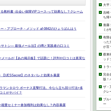
大平
る教科書 -出会い保障VIPコース-って効果なし？クレーム
吉崎
ち帰
進藤
・アプローチ・メソッド af-0842のひょうばんはう
ミが
有限
った
―サトシ― 最強メール法】の噂と実践者の口コミ
が言
蔡東
パーメールが【あの掲示板】で話題に！評判や口コミは真実な
ッド
トラ
完全
【UESSecret】のネタバレと効果を暴露
版！
ザ・
トラマンタロウ ボーナス直撃打法。今なら立ち回り打法+多
クレ
コミがヤバイ？
ブル
ー
ect MAX！小堀豊セミナー参加権利は効果なし？内容暴露