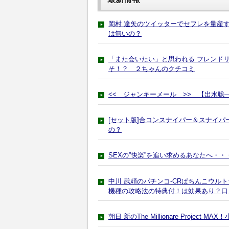
岡村 達矢のツイッターでセフレを量産す
は無いの？
「また会いたい」と思われる フレンドリー
そ！？ ２ちゃんのクチコミ
<< ジャンキーメール >> 【出水聡
[セット版]合コンスナイパー＆スナイ
の？
SEXの”快楽”を追い求めるあなたへ・・・
中川 武頼のパチンコ-CRぱちんこウル
機種の攻略法の特典付！は効果あり？口
朝日 新のThe Millionare Proj