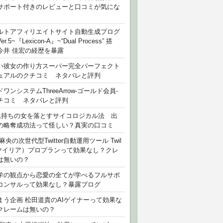
サポート付きのレビューと口コミが気にな
ルトアフィリエイトサイト自動生成プログ
r.5~『Lexicon-A』~“Dual Process” 搭
今井 佳宏の経歴を暴露
い彼女の作り方スーパー完全パーフェクト
ュアルのクチコミ ネタバレと評判
ワンシステムThreeArrow-ゴールド会員-
チコミ ネタバレと評判
氏持ちの女を落とすサイコロジカル法 出
の略奪成功法って怪しい？真実の口コミ
麻央の次世代型Twitter自動運用ツール Twil
（ツイリア）プロプランって効果なし？クレ
は無いの？
学の観点から恋愛の全てが学べるフルサポ
コンサルって効果なし？暴露ブログ
まう企画 松田道貴のAIゲイナーって効果な
クレームは無いの？