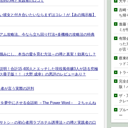
法則の噂と実践者の口コミ
大平
吉崎
い彼女と付き合いたいならまずはコレ！が【あの掲示板】
ち帰
進藤
ミが
ミアム攻略法。今なら立ち回り打法+多機種の攻略法の特典
有限
った
が言
掴みにし、本当の愛を育む方法～の噂と真実！効果なし？
蔡東
ッド
明！合計15,400人とエッチした現役風俗嬢3人が語る究極
トラ
ス冊子版！！（大野 成幸）の悪評のレビューあり？
完全
版！
入者が言う実際の評判
ザ・
クレ
中にさせる会話術 －The Power Word－ ２ちゃんね
ブル
ー
サトシ－の初心者用ラブホテル誘導法＞の噂と実践者の口