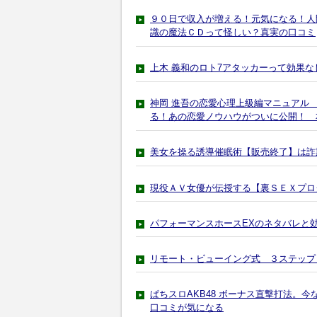
９０日で収入が増える！元気になる！人
識の魔法ＣＤって怪しい？真実の口コミ
上木 義和のロト7アタッカーって効果
神岡 進吾の恋愛心理上級編マニュアル 
る！あの恋愛ノウハウがついに公開！ 
美女を操る誘導催眠術【販売終了】は詐
現役ＡＶ女優が伝授する【裏ＳＥＸプロ
パフォーマンスホースEXのネタバレと
リモート・ビューイング式 ３ステップ
ぱちスロAKB48 ボーナス直撃打法。
口コミが気になる