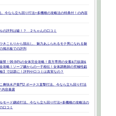
打法。今なら立ち回り打法+多機種の攻略法の特典付！の内容
ルの評判は嘘！？ ２ちゃんの口コミ
ひきこもりから脱出し、魅力あふられるモテ男になれる魅
の掲示板での評判
禁！99.84%の女体完全攻略！貴方専用の女蓄&穴奴隷&
全攻略！ソープ嬢からの一子相伝！女体調教師の究極性戯
示板】で話題に！評判や口コミは真実なの？
んこ爽快水戸黄門2 ボーナス直撃打法。今なら立ち回り打法
？内容暴露
トルモード継続打法。今なら立ち回り打法+多機種の攻略法の
の口コミ