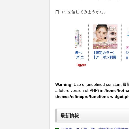
口コミを信じてみようかな。
Warning
: Use of undefined constant 最
a future version of PHP) in
/home/hotna
themes/refinepro/functions-widget.p
最新情報