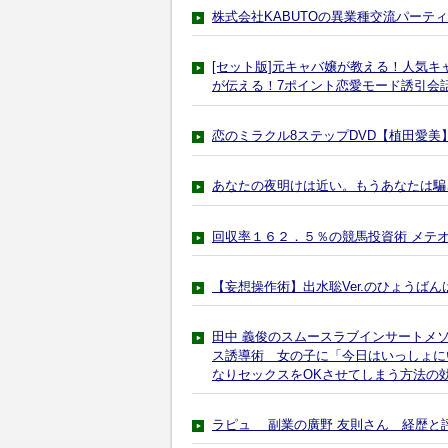
株式会社KABUTOの異業種交流パーティー「L
[セット版]元キャバ嬢が教える！人気
が伝える！7ポイント恋愛モード誘引会話
恋のミラクル8ステップDVD【植田愛
あなたの夜明けは近い。もうあなたは騙
回収率１６２．５％の競馬投資術 メテ
【妄想操作術】出水聡Ver.のひょうば
田中 義俊のスムースラブインサートメ
ス誘導術 女の子に「今日はいっしょに
なりセックスをOKさせてしまう方法の
ラピュ 副業の廣野 友則さん 経歴と