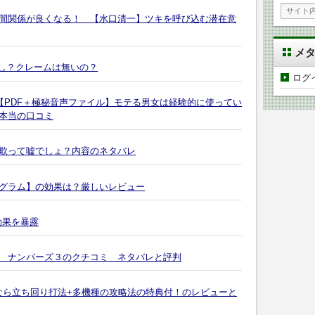
間関係が良くなる！ 【水口清一】ツキを呼び込む潜在意
メ
なし？クレームは無いの？
ログ
【PDF＋極秘音声ファイル】モテる男女は経験的に使ってい
本当の口コミ
欺って嘘でしょ？内容のネタバレ
グラム】の効果は？厳しいレビュー
効果を暴露
 ナンバーズ３のクチコミ ネタバレと評判
今なら立ち回り打法+多機種の攻略法の特典付！のレビューと