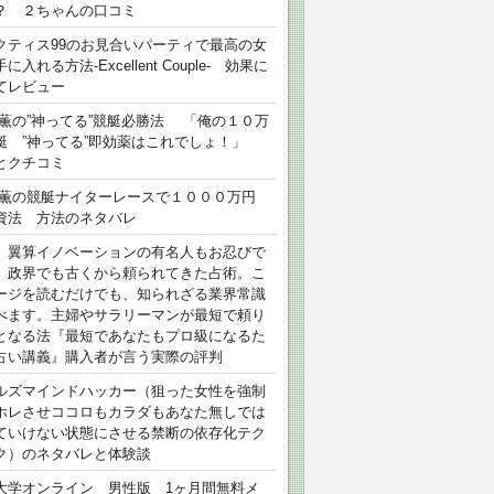
？ ２ちゃんの口コミ
クティス99のお見合いパーティで最高の女
に入れる方法-Excellent Couple- 効果に
てレビュー
 薫の”神ってる”競艇必勝法 「俺の１０万
艇 ”神ってる”即効薬はこれでしょ！」
とクチコミ
 薫の競艇ナイターレースで１０００万円
資法 方法のネタバレ
）翼算イノベーションの有名人もお忍びで
、政界でも古くから頼られてきた占術。こ
ージを読むだけでも、知られざる業界常識
べます。主婦やサラリーマンが最短で頼り
となる法『最短であなたもプロ級になるた
占い講義』購入者が言う実際の評判
ルズマインドハッカー（狙った女性を強制
ホレさせココロもカラダもあなた無しでは
ていけない状態にさせる禁断の依存化テク
ク）のネタバレと体験談
大学オンライン 男性版 1ヶ月間無料メ