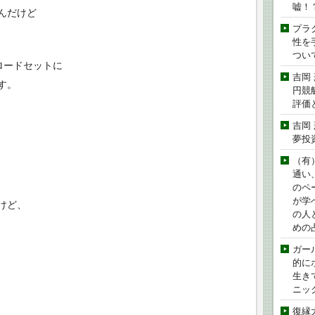
嘘！
んだけど
プラ
性を手
つい
ロードセットに
吉岡
す。
円競
評価
吉岡
夢投
（有
通い
のペ
が学
けど、
の人
めの
ガー
的に
生き
ニッ
復縁