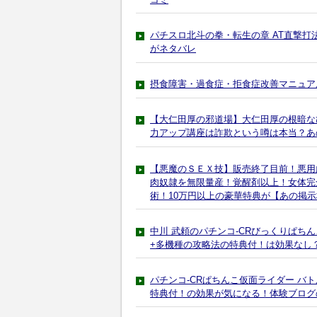
パチスロ北斗の拳・転生の章 AT直撃
がネタバレ
摂食障害・過食症・拒食症改善マニュア
【大仁田厚の邪道場】大仁田厚の根暗な
力アップ講座は詐欺という噂は本当？あ
【悪魔のＳＥＸ技】販売終了目前！悪用厳
肉奴隷を無限量産！覚醒剤以上！女体完
術！10万円以上の豪華特典が【あの掲
中川 武頼のパチンコ-CRびっくりぱち
+多機種の攻略法の特典付！は効果なし
パチンコ-CRぱちんこ仮面ライダー バ
特典付！の効果が気になる！体験ブログ