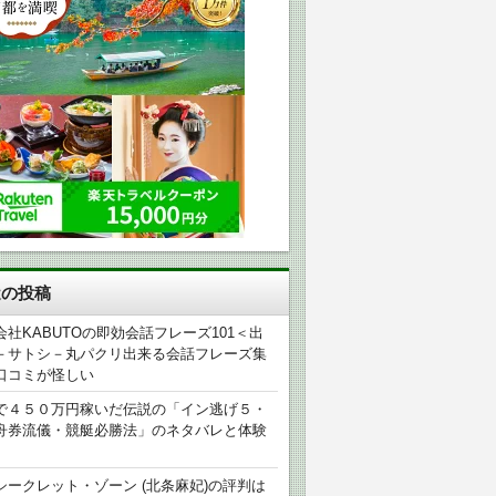
近の投稿
会社KABUTOの即効会話フレーズ101＜出
－サトシ－丸パクリ出来る会話フレーズ集
口コミが怪しい
で４５０万円稼いだ伝説の「イン逃げ５・
舟券流儀・競艇必勝法」のネタバレと体験
シークレット・ゾーン (北条麻妃)の評判は