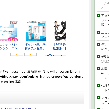
ール
る
アダ
ラムVe
載 
正し
マニ
デッド
のク
●彼
水聡
本間 
新情報 - assumed '最新情報' (this will throw an Error in
ia
vi/hotxnavi.com/public_html/uranews/wp-content/
ーム
hp
on line
323
心理
ート
まう
し？