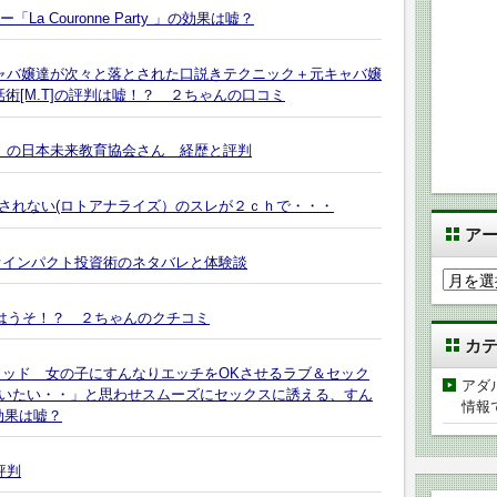
a Couronne Party 」の効果は嘘？
キャバ嬢達が次々と落とされた口説きテクニック＋元キャバ嬢
術[M.T]の評判は嘘！？ ２ちゃんの口コミ
美】の日本未来教育協会さん 経歴と評判
されない(ロトアナライズ）のスレが２ｃｈで・・・
ア
オインパクト投資術のネタバレと体験談
ア
ー
んはうそ！？ ２ちゃんのクチコミ
カ
カ
イ
ブ
ソッド 女の子にすんなりエッチをOKさせるラブ＆セック
アダ
いたい・・」と思わせスムーズにセックスに誘える、すん
情報
効果は嘘？
評判