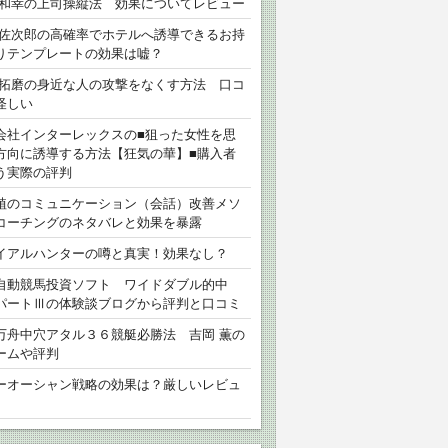
 和幸の上司操縦法 効果についてレビュー
 佐次郎の高確率でホテルへ誘導できるお持
りテンプレートの効果は嘘？
 拓磨の身近な人の攻撃をなくす方法 口コ
怪しい
会社インターレックスの■狙った女性を思
方向に誘導する方法【狂気の華】■購入者
う実際の評判
植のコミュニケーション（会話）改善メソ
コーチングのネタバレと効果を暴露
イアルハンターの噂と真実！効果なし？
自動競馬投資ソフト ワイドダブル的中
パートⅢの体験談ブログから評判と口コミ
万舟中穴アタル３６競艇必勝法 吉岡 薫の
ームや評判
ーオーシャン戦略の効果は？厳しいレビュ