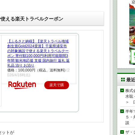
で使える楽天トラベルクーポン
【ふるさと納税】【楽天トラベル地域
創生賞Gold2024受賞】千葉県浦安市
の対象施設で使える楽天トラベルクー
ポン 寄付額100,000円|利用可能期間3
年間 観光地応援 支援 国内旅行 返礼 返
礼品 泊り お泊り
価格：100,000円（税込、送料無料)
(2
026/4/16時点)
最
楽天で購
株式
入
水聡
＞ 
半年
５・
談
セットが
ザ・