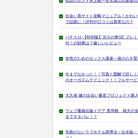
伝説のホスト井上敬一非常識な恋愛成功
出会い系サイト攻略マニュアル！かわい
で話題に！評判や口コミは真実なの？
パチスロ-【特別版】北斗の拳SE プレ
付！の効果は？厳しいレビュー
女性のためのセックス講座～彼の心を鷲
今までなかった！！写真と図解で詳しく説
のオーガズムテクニック！！フルサービ
大久保 健の出会い量産プロジェクト購
ウェブ書籍出版イデア 黒羽根 雄大の女を夢
るでネタバレ！？
失敗のないラブホテル誘導法＜出水聡－
コミ