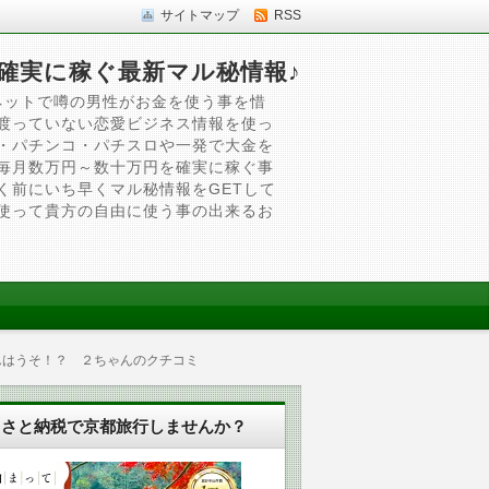
サイトマップ
RSS
確実に稼ぐ最新マル秘情報♪
ネットで噂の男性がお金を使う事を惜
渡っていない恋愛ビジネス情報を使っ
・パチンコ・パチスロや一発で大金を
毎月数万円～数十万円を確実に稼ぐ事
く前にいち早くマル秘情報をGETして
使って貴方の自由に使う事の出来るお
ばんはうそ！？ ２ちゃんのクチコミ
るさと納税で京都旅行しませんか？