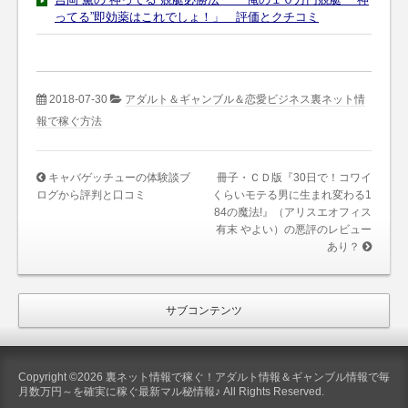
ってる”即効薬はこれでしょ！」 評価とクチコミ
2018-07-30
アダルト＆ギャンブル＆恋愛ビジネス裏ネット情
報で稼ぐ方法
キャバゲッチューの体験談ブ
冊子・ＣＤ版『30日で！コワイ
ログから評判と口コミ
くらいモテる男に生まれ変わる1
84の魔法!』（アリスエオフィス
有末 やよい）の悪評のレビュー
あり？
サブコンテンツ
Copyright ©2026 裏ネット情報で稼ぐ！アダルト情報＆ギャンブル情報で毎
月数万円～を確実に稼ぐ最新マル秘情報♪ All Rights Reserved.