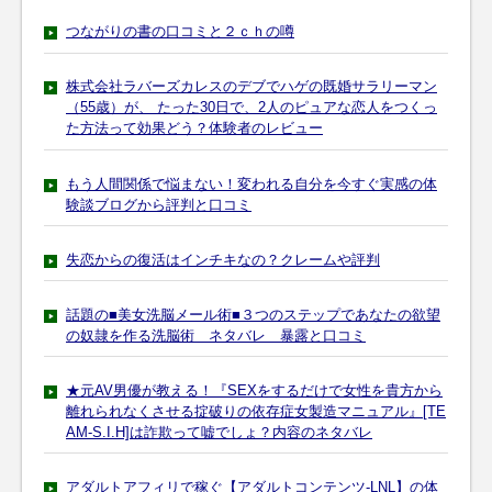
つながりの書の口コミと２ｃｈの噂
株式会社ラバーズカレスのデブでハゲの既婚サラリーマン
（55歳）が、 たった30日で、2人のピュアな恋人をつくっ
た方法って効果どう？体験者のレビュー
もう人間関係で悩まない！変われる自分を今すぐ実感の体
験談ブログから評判と口コミ
失恋からの復活はインチキなの？クレームや評判
話題の■美女洗脳メール術■３つのステップであなたの欲望
の奴隷を作る洗脳術 ネタバレ 暴露と口コミ
★元AV男優が教える！『SEXをするだけで女性を貴方から
離れられなくさせる掟破りの依存症女製造マニュアル』[TE
AM-S.I.H]は詐欺って嘘でしょ？内容のネタバレ
アダルトアフィリで稼ぐ【アダルトコンテンツ‐LNL】の体