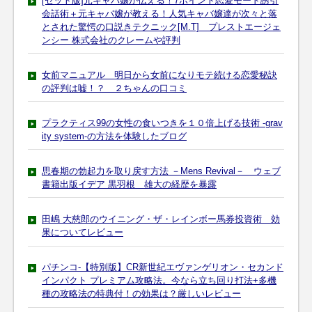
[セット版]元キャバ嬢が伝える！7ポイント恋愛モード誘引
会話術＋元キャバ嬢が教える！人気キャバ嬢達が次々と落
とされた驚愕の口説きテクニック[M.T] プレストエージェ
ンシー 株式会社のクレームや評判
女前マニュアル 明日から女前になりモテ続ける恋愛秘訣
の評判は嘘！？ ２ちゃんの口コミ
プラクティス99の女性の食いつきを１０倍上げる技術 -grav
ity system-の方法を体験したブログ
思春期の勃起力を取り戻す方法 －Mens Revival－ ウェブ
書籍出版イデア 黒羽根 雄大の経歴を暴露
田嶋 大慈郎のウイニング・ザ・レインボー馬券投資術 効
果についてレビュー
パチンコ-【特別版】CR新世紀エヴァンゲリオン・セカンド
インパクト プレミアム攻略法。今なら立ち回り打法+多機
種の攻略法の特典付！の効果は？厳しいレビュー