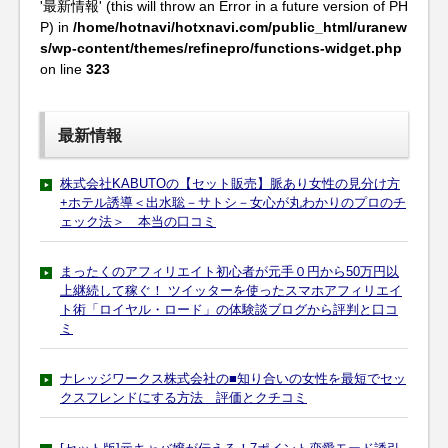
'最新情報' (this will throw an Error in a future version of PH
P) in
/home/hotnavi/hotxnavi.com/public_html/uranew
s/wp-content/themes/refinepro/functions-widget.php
on line
323
最新情報
株式会社KABUTOの【セット販売】脈あり女性の見分け方
+ホテル誘導＜出水聡－サトシ－女心が丸わかりのプロのチ
ェック法＞ 本当の口コミ
まったくのアフィリエイト初心者が元手０円から50万円以
上継続して稼ぐ！ ツイッターを使ったスマホアフィリエイ
ト術「ロイヤル・ロード」の体験談ブログから評判と口コ
ミ
ナレッジワークス株式会社の■知り合いの女性を最短でセッ
クスフレンドにする方法 評価とクチコミ