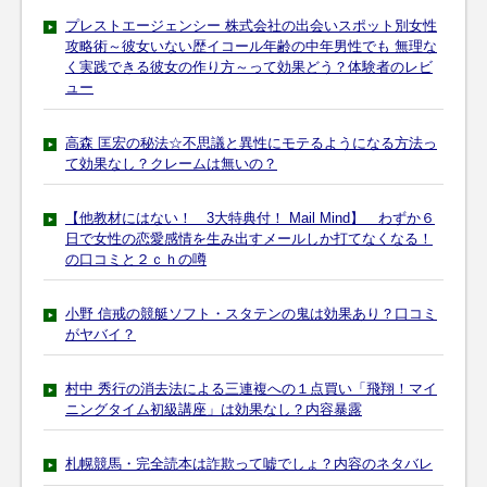
プレストエージェンシー 株式会社の出会いスポット別女性
攻略術～彼女いない歴イコール年齢の中年男性でも 無理な
く実践できる彼女の作り方～って効果どう？体験者のレビ
ュー
高森 匡宏の秘法☆不思議と異性にモテるようになる方法っ
て効果なし？クレームは無いの？
【他教材にはない！ 3大特典付！ Mail Mind】 わずか６
日で女性の恋愛感情を生み出すメールしか打てなくなる！
の口コミと２ｃｈの噂
小野 信戒の競艇ソフト・スタテンの鬼は効果あり？口コミ
がヤバイ？
村中 秀行の消去法による三連複への１点買い「飛翔！マイ
ニングタイム初級講座」は効果なし？内容暴露
札幌競馬・完全読本は詐欺って嘘でしょ？内容のネタバレ