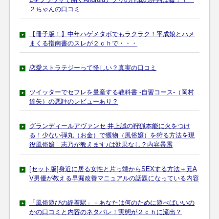
２ちゃんの口コミ
【冊子版！】中年ハゲメタボでもラクラク！平成娘とハメ
まくる指南書のスレが２ｃｈで・・・
恋愛ストラテジーって怪しい？真実の口コミ
ツイッターでセフレを量産する教科書 -自習コース-（岡村
達矢）の悪評のレビューあり？
グランディールアヴァンセ 井上誠の狩猟本能に火をつけ
る！少ない弾丸（お金）で獲物（風俗嬢）を狩る方法を現
役風俗嬢 志乃が教えます♪は効果なし？内容暴露
[セット版]身近に居る女性と片っ端からSEXする方法＋元A
V男優が教える早漏改善マニュアルの話題になっている内容
「風俗遊びの終着駅」－あなたは何のために遊べばいいの
かの口コミと内容のネタバレ！実態が２ｃｈに流出？