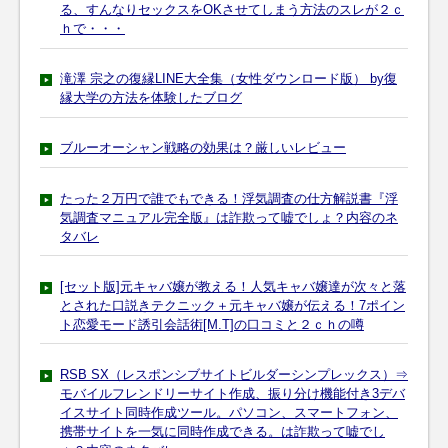
る、すんなりセックスをOKさせてしまう方法のスレが２ｃ
ｈで・・・
滝澤 宗之の復縁LINE大全集（女性ダウンロード版） by復
縁大学の方法を体験したブログ
ブルーオーシャン戦略の効果は？厳しいレビュー
たった２万円で誰でもできる！浮気調査の仕方解説書『浮
気調査マニュアル完全版』は詐欺って嘘でしょ？内容のネ
タバレ
[セット版]元キャバ嬢が教える！人気キャバ嬢達が次々と落
とされた口説きテクニック＋元キャバ嬢が伝える！7ポイン
ト恋愛モード誘引会話術[M.T]の口コミと２ｃｈの噂
RSB SX（レスポンシブサイトビルダーシンプレックス）⇒
モバイルフレンドリーサイト作成、振り分け機能付き3デバ
イスサイト同時作成ツール。パソコン、スマートフォン、
携帯サイトを一気に同時作成できる。は詐欺って嘘でし