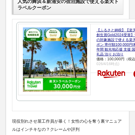
人気の舞浜＆新浦安の宿泊施設で使える楽天ト
ラベルクーポン
【ふるさと納税】【楽
創生賞Gold2024受
の対象施設で使える楽
ポン 寄付額100,000
年間 観光地応援 支援 
礼品 泊り お泊り
価格：100,000円（税
026/4/16時点)
現役別れさせ屋工作員が暴く！女性の心を奪う裏マニュア
ルはインチキなの？クレームや評判