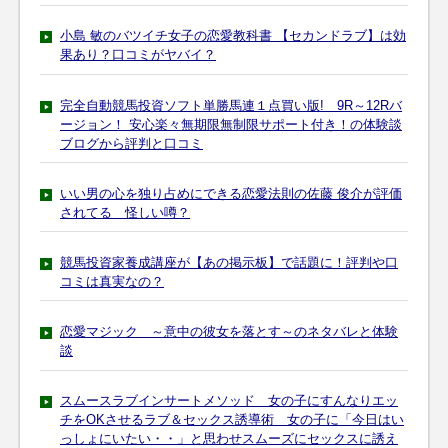
小島 敏のバツイチ女子の恋愛教科書 【セカンドラブ】は効
果あり？口コミがヤバイ？
完全自動競馬投資ソフト単勝馬連１点買い版! 9R～12Rバ
ージョン！ 安心楽々無期限無制限サポート付き！の体験談
ブログから評判と口コミ
いい男の心を独り占めにできる恋愛法則の佐藤 俊介が評価
されてる 怪しい噂？
競馬投資家養成講座が【あの掲示板】で話題に！評判や口
コミは真実なの？
恋愛マジック ～意中の彼女を落とす～のネタバレと体験
談
スムースラブインサートメソッド 女の子にすんなりエッ
チをOKさせるラブ＆セックス誘導術 女の子に「今日はい
っしょにいたい・・」と思わせスムーズにセックスに誘え