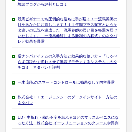
験談ブログから評判と口コミ
競馬ビギナーでも圧倒的な勝ちに手が届く！一流馬券師の
目をあなたにお貸しします！１１年間プラス収支というケ
タ違いの伝説を達成した一流馬券師の買い目を毎週お届け
いたします。「一流馬券師による勝利の方程式」のネタバ
レと効果を暴露
逆ナンパアイテムの入手方法と効果的な使い方＋『しゃべ
らず口説かず惚れさせて無言でモテまくるシステム』のク
チコミ ネタバレと評判
一木 彰弘のスマートコントロールは効果なし？内容暴露
株式会社ＩＴエージェンシーのダークインサイド 方法の
ネタバレ
ED・中折れ・勃起不全を忘れるほどのマッスルペニスにな
った方法 株式会社 イーソリューションのクレームや評判