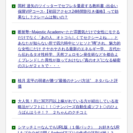
岡村 達矢のツイッターでセフレを量産する教科書 -出会い
保障VIPコース-【初回アクセス24時間割引き価格】って効
果なし？クレームは無いの？
断射塾~Majestic Academy~ただ雰囲気だけで女性にモテる
だけでなく「あの人、オトコらしくてセクシーよね…」と
あなたが知らない所で四六時中ヒソヒソと”噂”され、魅力的
な女性にだけ チヤホヤされる最新のエネルギー学、 古代か
ら伝わるタオ性科学、天然フェロモン発生術などを都合よ
くブレンドした異性が放っておけない”真のオス”になる秘密
のスレが２ｃｈで・・・
植月 宏平の弱者が勝つ“最後のナンパ方法” ネタバレと評
価
大人気！月に30万円以上稼がれている方が続出している攻
略法がソフトに！！◇ナンバーズ自動生成ソフト◇のひょ
うばんはうそ！？ ２ちゃんのクチコミ
シマッチミーなんでもURL版（１個パック） お好きなUR
Lをブラウザで開くAndroidアプリの作成の評判は嘘！？