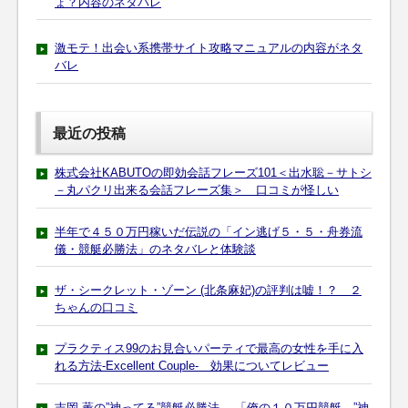
ょ？内容のネタバレ
激モテ！出会い系携帯サイト攻略マニュアルの内容がネタ
バレ
最近の投稿
株式会社KABUTOの即効会話フレーズ101＜出水聡－サトシ
－丸パクリ出来る会話フレーズ集＞ 口コミが怪しい
半年で４５０万円稼いだ伝説の「イン逃げ５・５・舟券流
儀・競艇必勝法」のネタバレと体験談
ザ・シークレット・ゾーン (北条麻妃)の評判は嘘！？ ２
ちゃんの口コミ
プラクティス99のお見合いパーティで最高の女性を手に入
れる方法-Excellent Couple- 効果についてレビュー
吉岡 薫の”神ってる”競艇必勝法 「俺の１０万円競艇 ”神