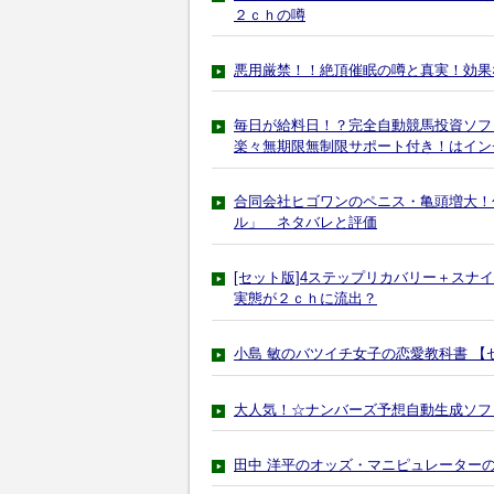
２ｃｈの噂
悪用厳禁！！絶頂催眠の噂と真実！効果
毎日が給料日！？完全自動競馬投資ソフ
楽々無期限無制限サポート付き！はイン
合同会社ヒゴワンのペニス・亀頭増大！
ル」 ネタバレと評価
[セット版]4ステップリカバリー＋ス
実態が２ｃｈに流出？
小島 敏のバツイチ女子の恋愛教科書 
大人気！☆ナンバーズ予想自動生成ソフ
田中 洋平のオッズ・マニピュレーター