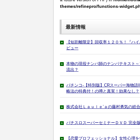
themes/refinepro/functions-widget.p
最新情報
【短距離限定】回収率１２０％！『ハイ
ビュー
本物の現役ナンパ師のナンパテキスト～
流出？
パチンコ-【特別版】CRスーパー海物語
略法の特典付！の噂と真実！効果なし？
株式会社Ｌａｕｌｅ’ａの藤村勇気の総
パチスロスーパーセミナーＤＶＤ 完全
【恋愛プロフェッショナル】女性心理を