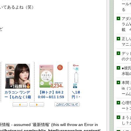
ール
いてあるよね（笑）
る
アダ
ラムVe
ど
載 
正し
マニ
デッド
のク
●彼
水聡
本間 
ia
ーム
心理
ート
まう
し？
新情報 - assumed '最新情報' (this will throw an Error in
vi/hotxnavi.com/public_html/uranews/wp-content/