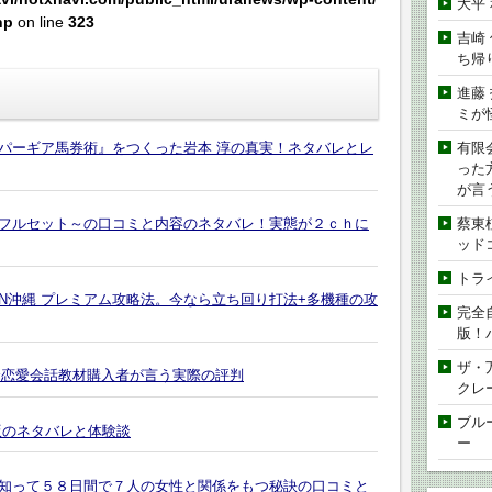
大平
hp
on line
323
吉崎
ち帰
進藤
ミが
有限
パーギア馬券術』をつくった岩本 淳の真実！ネタバレとレ
った
が言
蔡東
フルセット～の口コミと内容のネタバレ！実態が２ｃｈに
ッド
トラ
IN沖縄 プレミアム攻略法。今なら立ち回り打法+多機種の攻
完全
版！
ザ・
合恋愛会話教材購入者が言う実際の評判
クレ
ブル
版のネタバレと体験談
ー
知って５８日間で７人の女性と関係をもつ秘訣の口コミと