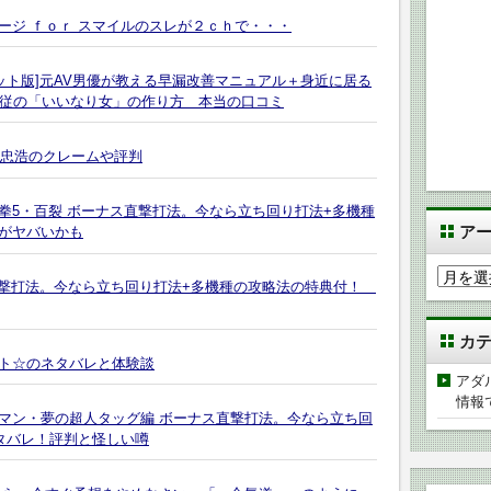
ージ ｆｏｒ スマイルのスレが２ｃｈで・・・
ット版]元AV男優が教える早漏改善マニュアル＋身近に居る
服従の「いいなり女」の作り方 本当の口コミ
寺忠浩のクレームや評判
の拳5・百裂 ボーナス直撃打法。今なら立ち回り打法+多機種
ア
がヤバいかも
ア
RT直撃打法。今なら立ち回り打法+多機種の攻略法の特典付！
ー
カ
カ
イ
ト☆のネタバレと体験談
ブ
アダ
情報
肉マン・夢の超人タッグ編 ボーナス直撃打法。今なら立ち回
タバレ！評判と怪しい噂