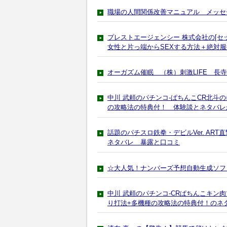
職場の人間関係改善マニュアル メッセ
プレストエージェンシー 株式会社の[セ
女性と片っ端からSEXする方法＋絶対
オーガズム催眠 （株）刺激LIFE 長
中川 武頼のパチンコ-ぱちんこCR北斗
の攻略法の特典付！ 体験談とネタバレ
話題のパチスロ鉄拳・デビルVer. A
ネタバレ 暴露と口コミ
☆大人気！ナンバーズ予想自動生成ソフ
中川 武頼のパチンコ-CRぱちんこキン
り打法+多機種の攻略法の特典付！のネ