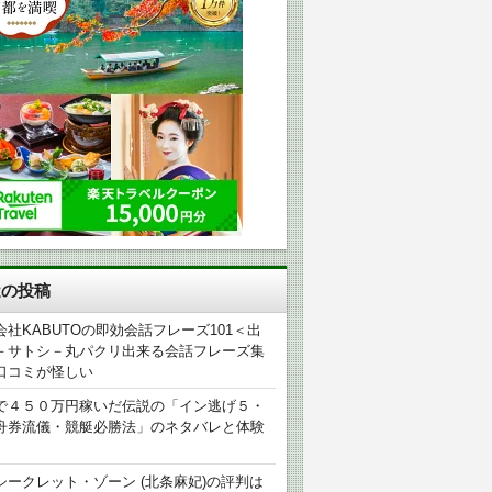
近の投稿
会社KABUTOの即効会話フレーズ101＜出
－サトシ－丸パクリ出来る会話フレーズ集
口コミが怪しい
で４５０万円稼いだ伝説の「イン逃げ５・
舟券流儀・競艇必勝法」のネタバレと体験
シークレット・ゾーン (北条麻妃)の評判は