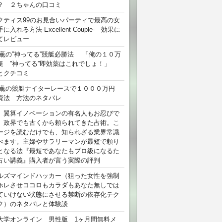
？ ２ちゃんの口コミ
クティス99のお見合いパーティで最高の女
に入れる方法-Excellent Couple- 効果に
てレビュー
 薫の”神ってる”競艇必勝法 「俺の１０万
艇 ”神ってる”即効薬はこれでしょ！」
とクチコミ
 薫の競艇ナイターレースで１０００万円
資法 方法のネタバレ
）翼算イノベーションの有名人もお忍びで
、政界でも古くから頼られてきた占術。こ
ージを読むだけでも、知られざる業界常識
べます。主婦やサラリーマンが最短で頼り
となる法『最短であなたもプロ級になるた
占い講義』購入者が言う実際の評判
ルズマインドハッカー（狙った女性を強制
ホレさせココロもカラダもあなた無しでは
ていけない状態にさせる禁断の依存化テク
ク）のネタバレと体験談
大学オンライン 男性版 1ヶ月間無料メ