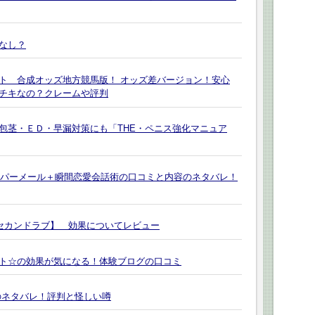
なし？
ト 合成オッズ地方競馬版！ オッズ差バージョン！安心
チキなの？クレームや評判
包茎・ＥＤ・早漏対策にも「THE・ペニス強化マニュア
ナイパーメール＋瞬間恋愛会話術の口コミと内容のネタバレ！
【セカンドラブ】 効果についてレビュー
ト☆の効果が気になる！体験ブログの口コミ
のネタバレ！評判と怪しい噂