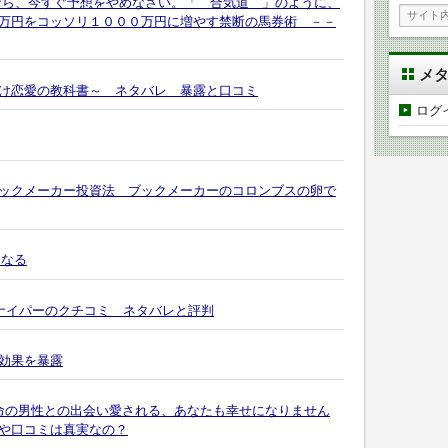
なら、今すぐ予想をやめなさい。「 合気道 」のように、
万円をコッソリ１０００万円に増やす禁断の馬券術 －－
メ
け恋愛の教科書～ ネタバレ 暴露と口コミ
ログ
ックメーカー投資法 ブックメーカーのコロンブスの卵で
になる
スナイパーのクチコミ ネタバレと評判
効果を暴露
MY～運命の男性との出会い愛される、あなたも幸せになりません
や口コミは真実なの？