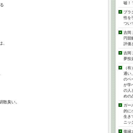
嘘！
いる
プラ
性を手
つい
吉岡
円競
は、
評価
吉岡
夢投
（有
。
通い
のペ
が学
の人
めの
胡散臭い。
ガー
的に
生き
ニッ
復縁