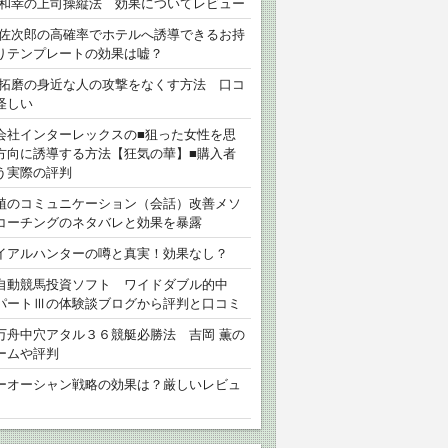
 和幸の上司操縦法 効果についてレビュー
 佐次郎の高確率でホテルへ誘導できるお持
りテンプレートの効果は嘘？
 拓磨の身近な人の攻撃をなくす方法 口コ
怪しい
会社インターレックスの■狙った女性を思
方向に誘導する方法【狂気の華】■購入者
う実際の評判
植のコミュニケーション（会話）改善メソ
コーチングのネタバレと効果を暴露
イアルハンターの噂と真実！効果なし？
自動競馬投資ソフト ワイドダブル的中
パートⅢの体験談ブログから評判と口コミ
万舟中穴アタル３６競艇必勝法 吉岡 薫の
ームや評判
ーオーシャン戦略の効果は？厳しいレビュ