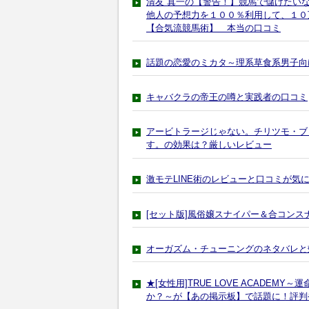
清友 真一の【警告！】競馬で儲けたい
他人の予想力を１００％利用して、１０
【合気流競馬術】 本当の口コミ
話題の恋愛のミカタ～理系草食系男子向
キャバクラの帝王の噂と実践者の口コミ
アービトラージじゃない。チリツモ・ブ
す。の効果は？厳しいレビュー
激モテLINE術のレビューと口コミが気
[セット版]風俗嬢スナイパー＆合コン
オーガズム・チューニングのネタバレと
★[女性用]TRUE LOVE ACADE
か？～が【あの掲示板】で話題に！評判