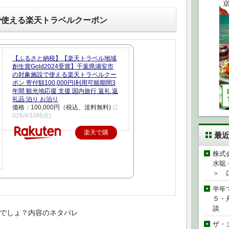
で使える楽天トラベルクーポン
【ふるさと納税】【楽天トラベル地域
創生賞Gold2024受賞】千葉県浦安市
の対象施設で使える楽天トラベルクー
ポン 寄付額100,000円|利用可能期間3
年間 観光地応援 支援 国内旅行 返礼 返
礼品 泊り お泊り
価格：100,000円（税込、送料無料)
(2
026/4/16時点)
楽天で購
最
入
株式
水聡
＞ 
半年
５・
談
嘘でしょ？内容のネタバレ
ザ・