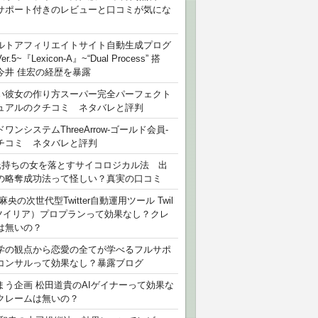
サポート付きのレビューと口コミが気にな
ルトアフィリエイトサイト自動生成プログ
r.5~『Lexicon-A』~“Dual Process” 搭
今井 佳宏の経歴を暴露
い彼女の作り方スーパー完全パーフェクト
ュアルのクチコミ ネタバレと評判
ワンシステムThreeArrow-ゴールド会員-
チコミ ネタバレと評判
氏持ちの女を落とすサイコロジカル法 出
の略奪成功法って怪しい？真実の口コミ
麻央の次世代型Twitter自動運用ツール Twil
（ツイリア）プロプランって効果なし？クレ
は無いの？
学の観点から恋愛の全てが学べるフルサポ
コンサルって効果なし？暴露ブログ
まう企画 松田道貴のAIゲイナーって効果な
クレームは無いの？