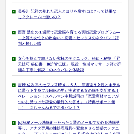
長谷川 記祥の別れた恋人とヨリを戻すには？って効果な
し？クレームは無いの？
西野 浩史の１週間で恋愛脳を育てる実戦恋愛プログラム―
―上質の女性との出会い・恋愛・セックスのネタバレ！評
判と怪しい噂
女心を掴んで離さない究極のテクニック、秘伝・秘技 「昇
天技巧 秘伝書 免許皆伝版」 現役 性感マッサージ師が詳
細を丁寧に解説！のネタバレと体験談
吉崎 佐次郎のセフレ常時４～５人、毎週違う女性とホテル
に通う下半身フル回転の男が実践する女の脳を支配するオ
ペレーション！スペルマン中川誠司の「恋愛商材マニアが
ついに見つけた恋愛の最終的な答え」（特典サポート無
し） ２ちゃんねるでネタバレ！？
[c]極秘メール洗脳術～たった１通のメールで女心を洗脳誘
導し、アナタ専用の性処理玩具へ変貌させる禁断のテクニ
ック～ プレストエージェンシー 株式会社のクレームや評