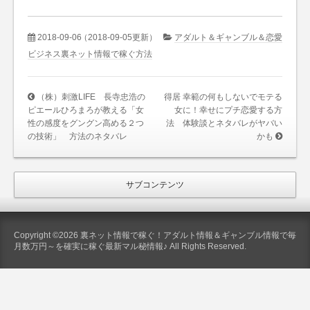
2018-09-06
（2018-09-05更新）
アダルト＆ギャンブル＆恋愛
ビジネス裏ネット情報で稼ぐ方法
（株）刺激LIFE 長寺忠浩の
得居 幸範の何もしないでモテる
ピエールひろまろが教える「女
女に！幸せにプチ恋愛する方
性の感度をグングン高める２つ
法 体験談とネタバレがヤバい
の技術」 方法のネタバレ
かも
サブコンテンツ
Copyright ©2026 裏ネット情報で稼ぐ！アダルト情報＆ギャンブル情報で毎
月数万円～を確実に稼ぐ最新マル秘情報♪ All Rights Reserved.