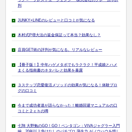
判
JUNKY×LINEのレビューと口コミが気になる
木村式P増大法の返金保証って本当？効果なし？
店員GET術の評判が気になる。リアルなレビュー
【冊子版！】中年ハゲメタボでもラクラク！平成娘とハメ
まくる指南書のネタバレと効果を暴露
３ステップ恋愛復活メソッドの効果が気になる！体験ブロ
グの口コミ
今まで成功者達が語らなかった！離婚回避マニュアルの口
コミと２ｃｈの噂
七翔 大野勉のGO！GO！ペンタゴン：VIVAジャグラー入門
編 20年以上負けなしのパチプロ 蒲生力 がノウハウを惜し