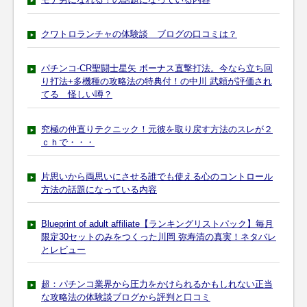
クワトロランチャの体験談 ブログの口コミは？
パチンコ-CR聖闘士星矢 ボーナス直撃打法。今なら立ち回
り打法+多機種の攻略法の特典付！の中川 武頼が評価され
てる 怪しい噂？
究極の仲直りテクニック！元彼を取り戻す方法のスレが２
ｃｈで・・・
片思いから両思いにさせる誰でも使える心のコントロール
方法の話題になっている内容
Blueprint of adult affiliate【ランキングリストパック】毎月
限定30セットのみをつくった川岡 弥寿清の真実！ネタバレ
とレビュー
超：パチンコ業界から圧力をかけられるかもしれない正当
な攻略法の体験談ブログから評判と口コミ