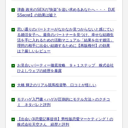
津曲 政光のSEXの”快楽”を追い求めるあなたへ・・・【UE
SSecret】の効果は嘘？
思い通りのパートナーがなかなか見つからないと感じてい
る婚活女子へ。最良のパートナーを見つけ、幸せな結婚生
活を手に入れるための活動マニュアル「結果を出す婚活」
理想の相手に出会い結婚するために【再販権付】の効果
は？厳しいレビュー
お見合いパーティー徹底攻略 ９＋１ステップ 株式会社
ひよしウェブの経歴を暴露
大橋 輝之のリアル競馬投資塾 口コミが怪しい
モテハゲ入門書＜ハゲが圧倒的にモテル方法＞のクチコ
ミ ネタバレと評判
【出会い3/恋愛記事提供】男性版恋愛マーケティング！の
株式会社天空さん 経歴と評判