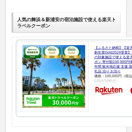
人気の舞浜＆新浦安の宿泊施設で使える楽天ト
ラベルクーポン
【ふるさと納税】【楽
創生賞Gold2024受
の対象施設で使える楽
ポン 寄付額100,000
年間 観光地応援 支援 
礼品 泊り お泊り
価格：100,000円（税
026/4/16時点)