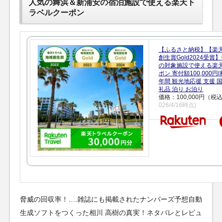
人気の舞浜＆新浦安の宿泊施設で使える楽天ト
ラベルクーポン
【ふるさと納税】【楽
創生賞Gold2024受
の対象施設で使える楽
ポン 寄付額100,000
年間 観光地応援 支援 
礼品 泊り お泊り
価格：100,000円（税
026/4/16時点)
脅威の回収率！….雑誌にも掲載されたナンバーズ予想自動
生成ソフトをつくった相川 高樹の真実！ネタバレとレビュ