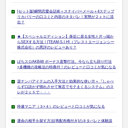
[セット版]瞬間恋愛会話術＋スナイパーメール＋4ステップ
リカバリーの口コミと内容のネタバレ！実態が２ｃｈに流
出？
★【スペシャルエディション】身近に居る女性と片っ端か
らSEXする方法！[TEAM-S.I.H]（プレストエージェンシー
株式会社）の悪評のレビューあり？
ぱちスロAKB48 ボーナス直撃打法。今なら立ち回り打法
+多機種の攻略法の特典付！のレビューと口コミが気になる
逆ナンパアイテムの入手方法と効果的な使い方＋『しゃべ
らず口説かず惚れさせて無言でモテまくるシステム』のス
レが２ｃｈで・・・
枠連マニア（３×４）のレビューと口コミが気になる
運命の相手を探す方法[再配布権付き]のネタバレと体験談