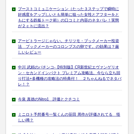
ブーストコミュニケーション（たった３ステップで瞬時に
好感度をアップしいとも簡単に狙った女性とアフターをと
もにする鉄板トーク術）の口コミと内容のネタバレ！実態
が２ｃｈに流出？
アービトラージじゃない。チリツモ・ブックメーカー投資
法 ブックメーカーのコロンブスの卵です。の効果は？厳
しいレビュー
中川 武頼のパチンコ-【特別版】CR新世紀エヴァンゲリオ
ン・セカンドインパクト プレミアム攻略法。今なら立ち回
り打法+多機種の攻略法の特典付！ ２ちゃんねるでネタバ
レ！？
今泉 真徳のNitro1 評価とクチコミ
ミニロト予想番号一覧くんの笹田 周作が評価されてる 怪
しい噂？