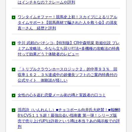
はインチキなの？クレームや評判
ワンタイムオファー！競馬史上初！スカイプによるリアル
タイムサポート【競馬商材で騙された人を救う会】の清友
真一さん 経歴と評判
中川 武頼のパチンコ-【特別版】CR中森明菜 歌姫伝説 プレ
ミアム攻略法。今なら立ち回り打法+多機種の攻略法の特典
付って効果どう？体験者のレビュー
「トリプルクラウンホースロジック２」的中率９３％ 回
収率１６２．３％達成中の超優良ソフトのご案内特典付の
公式サイト 体験談が怪しい
女性の心を盗む恋愛メール術の噂と実践者の口コミ
淫恋詩（いんれんし）■チョコボール向井氏大絶賛！■報酬8
8％CVS１１％超！最強出会い指南書 第一弾！シリーズ販
売で売り上げUP!は詐欺という噂は本当？あの掲示板での評
判