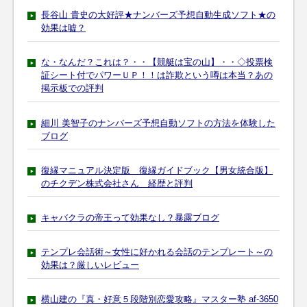
長谷山 貴史の大好評★ナンバーズ予想自動生成ソフト★の
効果は嘘？
な・なんだ？これは？・・【競艇は宝の山】・・◇投票検
証シート付でパワーＵＰ！！は詐欺という噂は本当？あの
掲示板での評判
細川 美智子のナンバーズ予想自動ソフトの方法を体験した
ブログ
復縁マニュアル決定版 復縁ガイドブック【男女統合版】
のチクデン株式会社さん 経歴と評判
キャバクラの帝王って効果なし？暴露ブログ
テンプレ会話術～女性に好かれる会話のテンプレート～の
効果は？厳しいレビュー
横山建の『真・好意５段階別恋愛攻略』マスター塾 af-3650