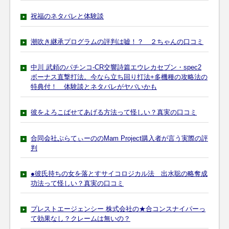
祝福のネタバレと体験談
潮吹き継承プログラムの評判は嘘！？ ２ちゃんの口コミ
中川 武頼のパチンコ-CR交響詩篇エウレカセブン・spec2
ボーナス直撃打法。今なら立ち回り打法+多機種の攻略法の
特典付！ 体験談とネタバレがヤバいかも
彼をよろこばせてあげる方法って怪しい？真実の口コミ
合同会社ぷらてぃーののMam Project購入者が言う実際の評
判
●彼氏持ちの女を落とすサイコロジカル法 出水聡の略奪成
功法って怪しい？真実の口コミ
プレストエージェンシー 株式会社の★合コンスナイパーっ
て効果なし？クレームは無いの？