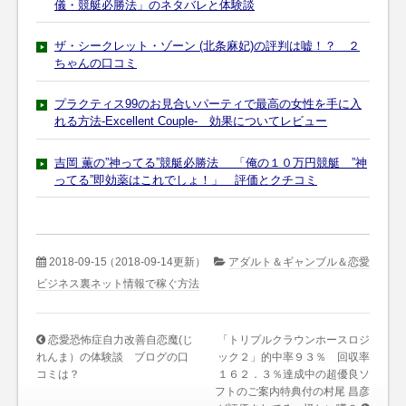
儀・競艇必勝法」のネタバレと体験談
ザ・シークレット・ゾーン (北条麻妃)の評判は嘘！？ ２
ちゃんの口コミ
プラクティス99のお見合いパーティで最高の女性を手に入
れる方法-Excellent Couple- 効果についてレビュー
吉岡 薫の”神ってる”競艇必勝法 「俺の１０万円競艇 ”神
ってる”即効薬はこれでしょ！」 評価とクチコミ
2018-09-15
（2018-09-14更新）
アダルト＆ギャンブル＆恋愛
ビジネス裏ネット情報で稼ぐ方法
恋愛恐怖症自力改善自恋魔(じ
「トリプルクラウンホースロジ
れんま）の体験談 ブログの口
ック２」的中率９３％ 回収率
コミは？
１６２．３％達成中の超優良ソ
フトのご案内特典付の村尾 昌彦