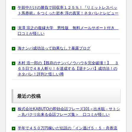
午前中だけの勝負で回収率１２５％！『リミットレスベッ
ト馬券術』をつくった岩本 淳の真実！ネタバレとレビュー
滝澤 宗之の復縁大学 男性版 無料メールサポート付き
口コミが怪しい
海ナンパ成功法って効果なし？暴露ブログ
木村 浩一郎の【既存のナンパノウハウを完全破壊！】 ３
６５日で４８人斬り！を達成する【逆ナンパ】成功法！の
ネタバレ！評判と怪しい噂
最近の投稿
株式会社KABUTOの即効会話フレーズ101＜出水聡－サトシ
－丸パクリ出来る会話フレーズ集＞ 口コミが怪しい
半年で４５０万円稼いだ伝説の「イン逃げ５・５・舟券流