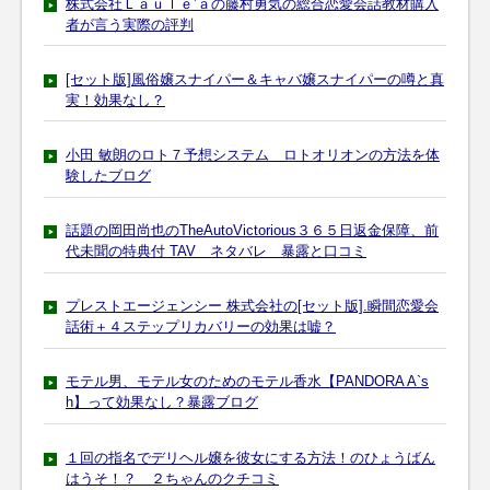
株式会社Ｌａｕｌｅ’ａの藤村勇気の総合恋愛会話教材購入
者が言う実際の評判
[セット版]風俗嬢スナイパー＆キャバ嬢スナイパーの噂と真
実！効果なし？
小田 敏朗のロト７予想システム ロトオリオンの方法を体
験したブログ
話題の岡田尚也のTheAutoVictorious３６５日返金保障、前
代未聞の特典付 TAV ネタバレ 暴露と口コミ
プレストエージェンシー 株式会社の[セット版].瞬間恋愛会
話術＋４ステップリカバリーの効果は嘘？
モテル男、モテル女のためのモテル香水【PANDORA A`s
h】って効果なし？暴露ブログ
１回の指名でデリヘル嬢を彼女にする方法！のひょうばん
はうそ！？ ２ちゃんのクチコミ