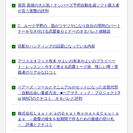
長田 喜雄の大人気！ナンバーズ予想自動生成ソフト購入者
が言う実際の評判
□ ルーク平野の 肌がツヤツヤになり自分の理想のパート
ナーを引き付ける恋愛食セミナーのネタバレと体験談
目配せハンティングの話題になっている内容
アリスエオフィス有末 やよいの有末やよいのプライベー
ト・レッスン～今すぐ使える恋愛トーク術 怪しい噂！実
践者のリアルな口コミ
ペアーズ・ツールとマニュアルがセットになった次世代型
「自動出会い量産方法」■ペアマテ ィック・プロジェクト[f
or MAC]のクチコミ ネタバレと評判
株式会社Ｌａｕｌｅ’ａのＤｅａｒＷｏｍａｎ＆Ｃｏｕｒａ
ｇｅ ～最愛の彼女を短期間で作るための最後の切り札
～ 評価とクチコミ