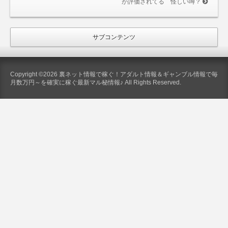
が評価されてる 怪しい噂？
サブコンテンツ
Copyright ©2026 裏ネット情報で稼ぐ！アダルト情報＆ギャンブル情報で毎
月数万円～を確実に稼ぐ最新マル秘情報♪ All Rights Reserved.