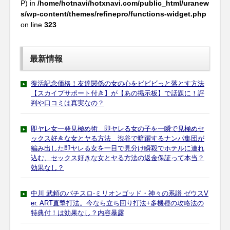
P) in
/home/hotnavi/hotxnavi.com/public_html/uranew
s/wp-content/themes/refinepro/functions-widget.php
on line
323
最新情報
復活記念価格！友達関係の女の心をビビビっと落とす方法
【スカイプサポート付き】が【あの掲示板】で話題に！評
判や口コミは真実なの？
即ヤレ女一発見極め術 即ヤレる女の子を一瞬で見極めセ
ックス好きな女とヤる方法 渋谷で暗躍するナンパ集団が
編み出した即ヤレる女を一目で見分け瞬殺でホテルに連れ
込む、セックス好きな女とヤる方法の返金保証って本当？
効果なし？
中川 武頼のパチスロ-ミリオンゴッド・神々の系譜 ゼウスV
er. ART直撃打法。今なら立ち回り打法+多機種の攻略法の
特典付！は効果なし？内容暴露