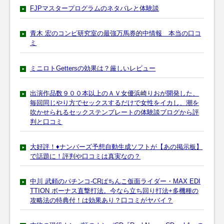
FJPマスタープログラムのネタバレと体験談
青木 宏のコンピ研究室の最強万馬券的中情報 本当の口コ
ミ
ミニロトGettersの効果は？厳しいレビュー
出演作品数９００本以上のＡＶ女優浜崎りおが開発した、
毎回同じやり方でセックスするだけで女性をイカし、潮を
吹かせられるセックステンプレートの体験談ブログから評
判と口コミ
大好評！♦ナンバーズ予想自動生成ソフトが【あの掲示板】
で話題に！評判や口コミは真実なの？
中川 武頼のパチンコ-CRぱちんこ仮面ライダー・MAX EDI
TTION ボーナス直撃打法。今なら立ち回り打法+多機種の
攻略法の特典付！は効果あり？口コミがヤバイ？