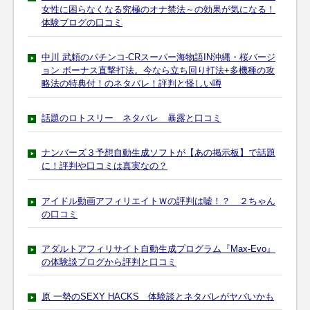
女性に困らなくなる究極のオナ禁法～の効果が気になる！
体験ブログの口コミ
中川 武頼のパチンコ-CRスーパー海物語IN沖縄・桜バージ
ョン ボーナス直撃打法。今なら立ち回り打法+多機種の攻
略法の特典付！のネタバレ！評判と怪しい噂
話題のロトスリー ネタバレ 暴露と口コミ
ナンバーズ３予想自動生成ソフトが【あの掲示板】で話題
に！評判や口コミは真実なの？
アイドル動画アフィリエイトＷの評判は嘘！？ ２ちゃん
の口コミ
アダルトアフィリサイト自動生成プログラム『Max-Evo』
の体験談ブログから評判と口コミ
原 一勢のSEXY HACKS 体験談とネタバレがヤバいかも