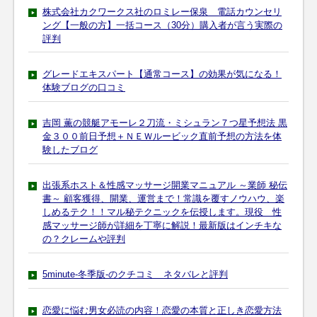
株式会社カクワークス社のロミレー保泉 電話カウンセリ
ング【一般の方】一括コース（30分）購入者が言う実際の
評判
グレードエキスパート【通常コース】の効果が気になる！
体験ブログの口コミ
吉岡 薫の競艇アモーレ２刀流・ミシュラン７つ星予想法 黒
金３００前日予想＋ＮＥＷルービック直前予想の方法を体
験したブログ
出張系ホスト＆性感マッサージ開業マニュアル ～業師 秘伝
書～ 顧客獲得、開業、運営まで！常識を覆すノウハウ、楽
しめるテク！！マル秘テクニックを伝授します。現役 性
感マッサージ師が詳細を丁寧に解説！最新版はインチキな
の？クレームや評判
5minute-冬季版-のクチコミ ネタバレと評判
恋愛に悩む男女必読の内容！恋愛の本質と正しき恋愛方法