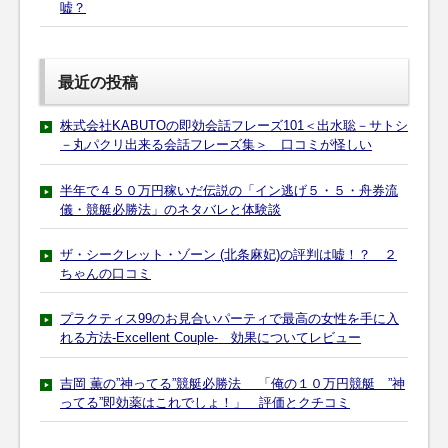
嘘？
最近の投稿
株式会社KABUTOの即効会話フレーズ101＜出水聡－サトシ
－丸パクリ出来る会話フレーズ集＞ 口コミが怪しい
半年で４５０万円稼いだ伝説の「イン逃げ５・５・舟券流
儀・競艇必勝法」のネタバレと体験談
ザ・シークレット・ゾーン (北条麻妃)の評判は嘘！？ ２
ちゃんの口コミ
プラクティス99のお見合いパーティで最高の女性を手に入
れる方法-Excellent Couple- 効果についてレビュー
吉岡 薫の”神ってる”競艇必勝法 「俺の１０万円競艇 ”神
ってる”即効薬はこれでしょ！」 評価とクチコミ