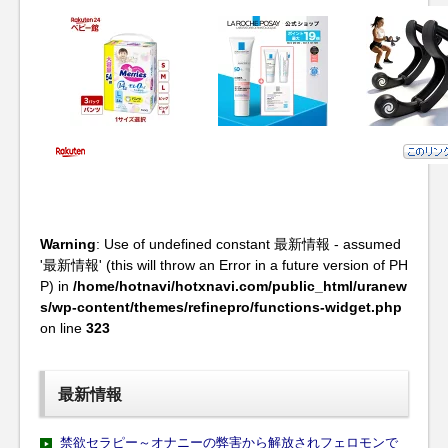
Warning
: Use of undefined constant 最新情報 - assumed
'最新情報' (this will throw an Error in a future version of PH
P) in
/home/hotnavi/hotxnavi.com/public_html/uranew
s/wp-content/themes/refinepro/functions-widget.php
on line
323
最新情報
禁欲セラピー～オナニーの弊害から解放されフェロモンで