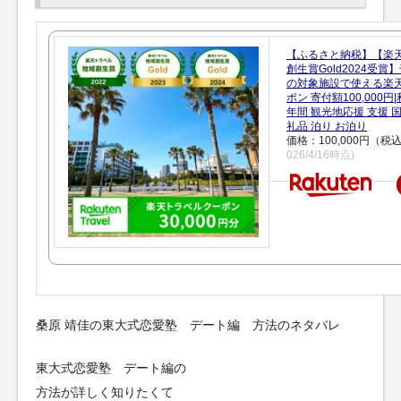
【ふるさと納税】【楽
創生賞Gold2024受
の対象施設で使える楽
ポン 寄付額100,000
年間 観光地応援 支援 
礼品 泊り お泊り
価格：100,000円（税
026/4/16時点)
桑原 靖佳の東大式恋愛塾 デート編 方法のネタバレ
東大式恋愛塾 デート編の
方法が詳しく知りたくて