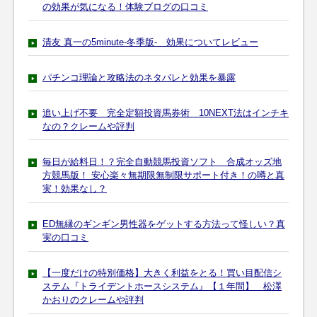
の効果が気になる！体験ブログの口コミ
清友 真一の5minute-冬季版- 効果についてレビュー
パチンコ理論と攻略法のネタバレと効果を暴露
追い上げ不要 完全定額投資馬券術 10NEXT法はインチキ
なの？クレームや評判
毎日が給料日！？完全自動競馬投資ソフト 合成オッズ地
方競馬版！ 安心楽々無期限無制限サポート付き！の噂と真
実！効果なし？
ED無縁のギンギン男性器をゲットする方法って怪しい？真
実の口コミ
【一度だけの特別価格】大きく利益をとる！買い目配信シ
ステム『トライデントホースシステム』【１年間】 松澤
かおりのクレームや評判