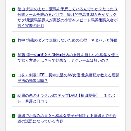
徳山 武志のまだ、競馬を予想しているんですか？たった３
分間メールを眺めるだけで、毎月的中馬券30万円がザック
ザク!元競馬業界人が実践の小資本スピード馬券術購入者が
言う実際の評判
竹中 慎哉のダメで失敗しないための心得 ネタバレと評価
加藤 淳一の■彼女のDNA■社内の女性を新しい心理学を使っ
て欺く方法とは？って効果なし？クレームは無いの？
（株）刺激LIFE 長寺忠浩のAV女優 北条麻妃が教える膣開
発法の効果は嘘？
話題の恋のミラクル8ステップDVD【植田愛美】 ネタバ
レ 暴露と口コミ
復縁でお悩みの貴女へ松本久美子が解説する復縁までの近
道の話題になっている内容