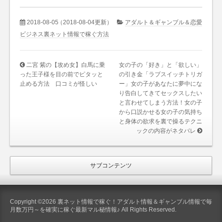
2018-08-05
（2018-08-04更新）
アダルト＆ギャンブル＆恋愛
ビジネス裏ネット情報で稼ぐ方法
二宮 紫の【攻め女】白馬に乗
女の子の「好き」と「欲しい」
った王子様を目の前でピタッと
の引き金「ラブスイッチトリガ
止める方法 口コミが怪しい
ー」女の子があなたに夢中にな
り告白してきてセックスしたい
と言わせてしまう方法！女の子
から口説かせる女の子の気持ち
と身体の欲求を裏で操るテクニ
ックの内容がネタバレ
サブコンテンツ
Copyright ©2026 裏ネット情報で稼ぐ！アダルト情報＆ギャンブル情報で毎
月数万円～を確実に稼ぐ最新マル秘情報♪ All Rights Reserved.