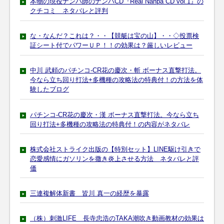
本物の現役ナンパ師のナンパCD『Real Nanpa CD vol.1』の
クチコミ ネタバレと評判
な・なんだ？これは？・・【競艇は宝の山】・・◇投票検
証シート付でパワーＵＰ！！の効果は？厳しいレビュー
中川 武頼のパチンコ-CR花の慶次・斬 ボーナス直撃打法。
今なら立ち回り打法+多機種の攻略法の特典付！の方法を体
験したブログ
パチンコ-CR花の慶次・漢 ボーナス直撃打法。今なら立ち
回り打法+多機種の攻略法の特典付！の内容がネタバレ
株式会社ストライク出版の【特別セット】LINE駆け引きで
恋愛感情にガソリンを撒き炎上させる方法 ネタバレと評
価
三連複解体新書 皆川 真一の経歴を暴露
（株）刺激LIFE 長寺忠浩のTAKA潮吹き動画教材の効果は