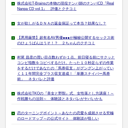
株式会社T-Brainsの本物の現役ナンパ師のナンパCD『Real
Nanpa CD vol.1』 評価とクチコミ
女が欲しがるＤＮＡの返金保証って本当？効果なし？
【悪用厳禁】超有名AV男優●●●が極秘公開するセックス術
のひょうばんはうそ！？ ２ちゃんのクチコミ
村尾 昌彦の買い目点数わずか１点。前日寝る前にサクッと
コンピ指数をコピペするだけ。たった１０秒足らずの作業
をするだけであなたの「馬券収支」がグングン上がってい
く１１年間完全プラス収支達成！「単勝スナイパー馬券
術」 ネタバレと評価
株式会社TKOの『美女と野獣』式、女性落とし方講座！～
作戦勝ちの法則～ 体験談とネタバレがヤバいかも
恋のターニングポイント～あなたの恋愛を成就させる究極
のロードマップ～の公式サイト 体験談が怪しい