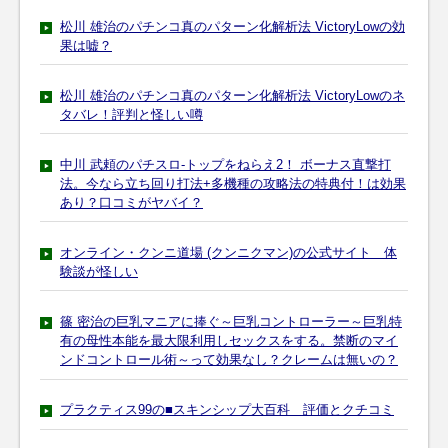
松川 雄治のパチンコ真のパターン化解析法 VictoryLowの効
果は嘘？
松川 雄治のパチンコ真のパターン化解析法 VictoryLowのネ
タバレ！評判と怪しい噂
中川 武頼のパチスロ-トップをねらえ2！ ボーナス直撃打
法。今なら立ち回り打法+多機種の攻略法の特典付！は効果
あり？口コミがヤバイ？
オンライン・クンニ道場 (クンニクマン)の公式サイト 体
験談が怪しい
篠 密治の巨乳マニアに捧ぐ～巨乳コントローラー～巨乳特
有の母性本能を最大限利用しセックスをする。禁断のマイ
ンドコントロール術～って効果なし？クレームは無いの？
プラクティス99の■スキンシップ大百科 評価とクチコミ