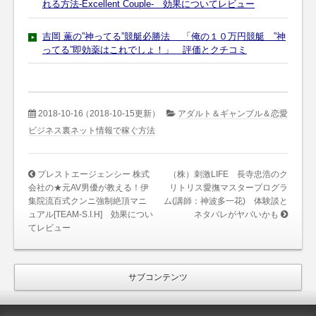
れる方法-Excellent Couple- 効果についてレビュー
吉岡 薫の”神ってる”競艇必勝法 「俺の１０万円競艇 ”神
ってる”即効薬はこれでしょ！」 評価とクチコミ
2018-10-16
（2018-10-15更新）
アダルト＆ギャンブル＆恋愛
ビジネス裏ネット情報で稼ぐ方法
プレストエージェンシー 株式
（株）刺激LIFE 長寺忠浩のク
会社の★元AV男優が教える！伊
リトリス愛撫マスタープログラ
集院流百式クンニ強制絶頂マニ
ム(講師：神波多一花) 体験談と
ュアル[TEAM-S.I.H] 効果につい
ネタバレがヤバいかも
てレビュー
サブコンテンツ