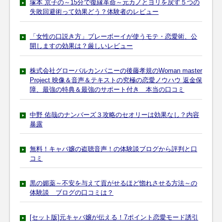
塚本 京子の～15分で復縁革命～元カノとヨリを戻す５つの
失敗回避術って効果どう？体験者のレビュー
「女性の口説き方」プレーボーイが使うモテ・恋愛術、公
開しますの効果は？厳しいレビュー
株式会社グローバルカンパニーの後藤孝規のWoman master
Project 映像＆音声＆テキストの究極の恋愛ノウハウ 返金保
障、最強の特典＆最強のサポート付き 本当の口コミ
中野 佑哉のナンバーズ３攻略のセオリーは効果なし？内容
暴露
無料！キャバ嬢の盗聴音声！の体験談ブログから評判と口
コミ
黒の媚薬～不安を与えて貢がせるほど惚れさせる方法～の
体験談 ブログの口コミは？
[セット版]元キャバ嬢が伝える！7ポイント恋愛モード誘引