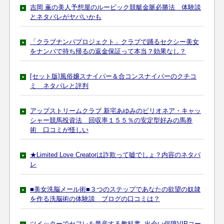
吉岡 薫の美人予想屋のルービック競艇金脈必勝法 体験談
とネタバレがヤバいかも
「クラブナンパプロジェクト」クラブで踊るセクシー美女
をナンパで持ち帰るの返金保証って本当？効果なし？
[セット版]風俗嬢スナイパー＆合コンスナイパーのクチコ
ミ ネタバレと評判
アップストリームクラブ 新宅あゆみのビリオネア・キャッ
シャー競馬投資法 回収率１５５％の安定型好みの馬券
術 口コミが怪しい
★Limited Love Creatorは詐欺って嘘でしょ？内容のネタバ
レ
■美女洗脳メール術■３つのステップであなたの欲望の奴隷
を作る洗脳術の体験談 ブログの口コミは？
ツイッターでセフレを量産する教科書 -出会い保障VIPコー