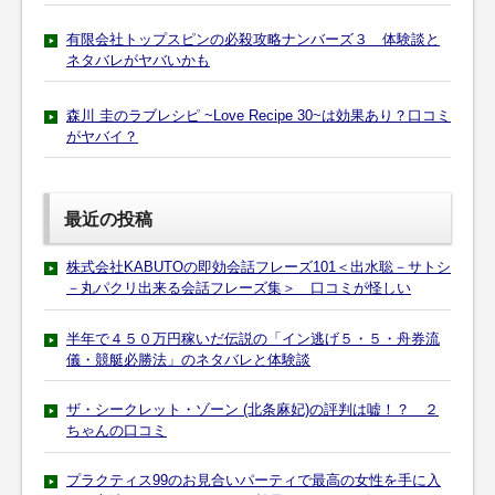
有限会社トップスピンの必殺攻略ナンバーズ３ 体験談と
ネタバレがヤバいかも
森川 圭のラブレシピ ~Love Recipe 30~は効果あり？口コミ
がヤバイ？
最近の投稿
株式会社KABUTOの即効会話フレーズ101＜出水聡－サトシ
－丸パクリ出来る会話フレーズ集＞ 口コミが怪しい
半年で４５０万円稼いだ伝説の「イン逃げ５・５・舟券流
儀・競艇必勝法」のネタバレと体験談
ザ・シークレット・ゾーン (北条麻妃)の評判は嘘！？ ２
ちゃんの口コミ
プラクティス99のお見合いパーティで最高の女性を手に入