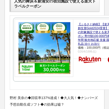
人気の舞浜＆新浦安の宿泊施設で使える楽天ト
ラベルクーポン
【ふるさと納税】【楽
創生賞Gold2024受
の対象施設で使える楽
ポン 寄付額100,000
年間 観光地応援 支援 
礼品 泊り お泊り
価格：100,000円（税
026/4/16時点)
野村 美奈の◆回収率137%達成！◆大人気！◆ナンバーズ
予想自動生成ソフト◆の効果は嘘？