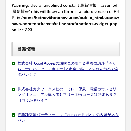
Warning
: Use of undefined constant 最新情報 - assumed
'最新情報' (this will throw an Error in a future version of PH
P) in
/home/hotnavi/hotxnavi.com/public_html/uranew
s/wp-content/themes/refinepro/functions-widget.php
on line
323
最新情報
株式会社 Good Appealの城咲仁のモテる男養成講座『今か
らモテにいくぞ！』今モテ1／出会い編 ２ちゃんねるでネ
タバレ！？
株式会社カクワークス社のロミレー保泉 電話カウンセリ
ング【マニュアル購入者】フリー60分コースは効果あり？
口コミがヤバイ？
異業種交流パーティー「La Couronne Party 」の内容がネタ
バレ