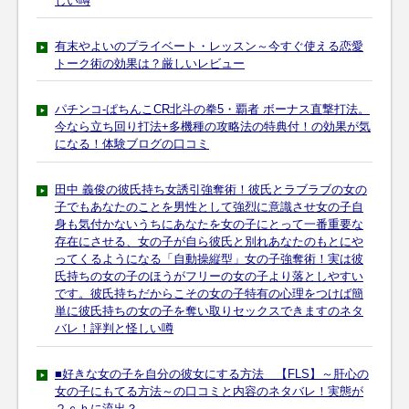
しい噂
有末やよいのプライベート・レッスン～今すぐ使える恋愛
トーク術の効果は？厳しいレビュー
パチンコ-ぱちんこCR北斗の拳5・覇者 ボーナス直撃打法。
今なら立ち回り打法+多機種の攻略法の特典付！の効果が気
になる！体験ブログの口コミ
田中 義俊の彼氏持ち女誘引強奪術！彼氏とラブラブの女の
子でもあなたのことを男性として強烈に意識させ女の子自
身も気付かないうちにあなたを女の子にとって一番重要な
存在にさせる、女の子が自ら彼氏と別れあなたのもとにや
ってくるようになる「自動操縦型」女の子強奪術！実は彼
氏持ちの女の子のほうがフリーの女の子より落としやすい
です。彼氏持ちだからこその女の子特有の心理をつけば簡
単に彼氏持ちの女の子を奪い取りセックスできますのネタ
バレ！評判と怪しい噂
■好きな女の子を自分の彼女にする方法 【FLS】～肝心の
女の子にもてる方法～の口コミと内容のネタバレ！実態が
２ｃｈに流出？