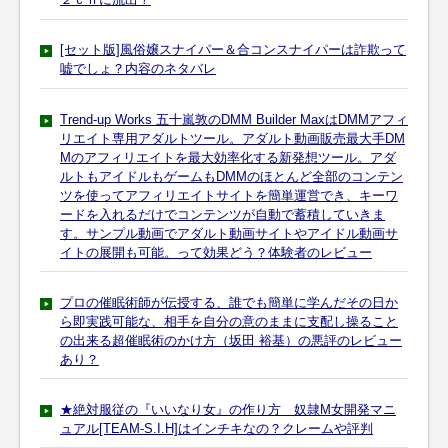
[セット版]風俗嬢スナイパー＆合コンスナイパーは詐欺って
嘘でしょ？内容のネタバレ
Trend-up Works 五十嵐敦のDMM Builder MaxはDMMアフィ
リエイト専用アダルトツール。アダルト動画販売最大手DM
Mのアフィリエイトを最大効率化する新発想ツール。アダ
ルトもアイドルもゲームもDMMのほとんど全部のコンテン
ツを使ってアフィリエイトサイトを簡単運営でき、キーワ
ードを入れるだけでコンテンツが自動で蓄積していきま
す。サンプル動画でアダルト動画サイトやアイドル動画サ
イトの展開も可能。って効果どう？体験者のレビュー
プロの催眠術師が伝授する、誰でも簡単に学んだその日か
ら即実践可能な、相手を自分の意のままに支配し操ること
の出来る超催眠術のかけ方（坂田 裕基）の悪評のレビュー
あり？
★絶対服従の『いいなり女』の作り方 奴隷M女開発マニ
ュアル[TEAM-S.I.H]はインチキなの？クレームや評判