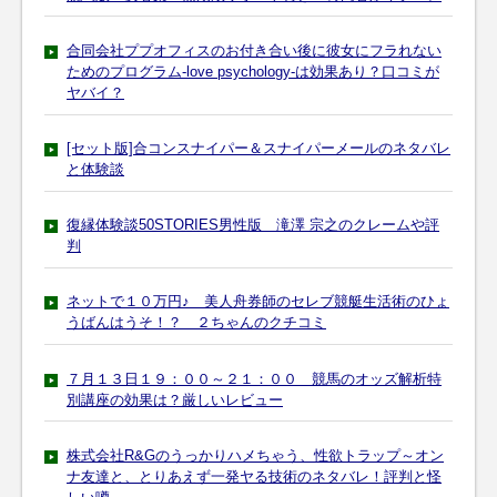
合同会社ププオフィスのお付き合い後に彼女にフラれない
ためのプログラム-love psychology-は効果あり？口コミが
ヤバイ？
[セット版]合コンスナイパー＆スナイパーメールのネタバレ
と体験談
復縁体験談50STORIES男性版 滝澤 宗之のクレームや評
判
ネットで１０万円♪ 美人舟券師のセレブ競艇生活術のひょ
うばんはうそ！？ ２ちゃんのクチコミ
７月１３日１９：００～２１：００ 競馬のオッズ解析特
別講座の効果は？厳しいレビュー
株式会社R&Gのうっかりハメちゃう、性欲トラップ～オン
ナ友達と、とりあえず一発ヤる技術のネタバレ！評判と怪