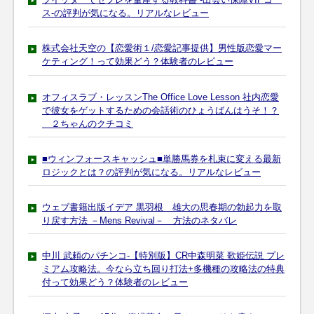
ス-の評判が気になる。リアルなレビュー
株式会社天空の【恋愛術１/恋愛記事提供】男性版恋愛マー
ケティング！って効果どう？体験者のレビュー
オフィスラブ・レッスンThe Office Love Lesson 社内恋愛
で彼女をゲットするための会話術のひょうばんはうそ！？
２ちゃんのクチコミ
■ウィンフォースキャッシュ■単勝馬券を札束に変える最新
ロジックとは？の評判が気になる。リアルなレビュー
ウェブ書籍出版イデア 黒羽根 雄大の思春期の勃起力を取
り戻す方法 －Mens Revival－ 方法のネタバレ
中川 武頼のパチンコ-【特別版】CR中森明菜 歌姫伝説 プレ
ミアム攻略法。今なら立ち回り打法+多機種の攻略法の特典
付って効果どう？体験者のレビュー