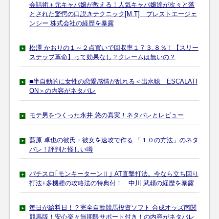
会話術＋元キャバ嬢が教える！人気キャバ嬢達が次々と落
とされた驚愕の口説きテクニック[M.T] プレストエージェ
ンシー 株式会社の経歴を暴露
松澤 かおりの１～２点買いで回収率１７３.８％！【スリー
ステップ革命】って効果なし？クレームは無いの？
■半自動的に女性の恋愛感情が乱れる＜出水聡 ESCALATI
ON＞の内容がネタバレ
モテ男をつくった永井 悠の真実！ネタバレとレビュー
藍原 卓也の彼氏・彼女を速攻で作る 「１０の方法」のネタ
バレ！評判と怪しい噂
パチスロ｢モンキーターンⅡ｣ AT直撃打法。今なら立ち回り
打法+多機種の攻略法の特典付！ 中川 武頼の経歴を暴露
毎日が給料日！？完全自動競馬投資ソフト 合成オッズ南関
競馬版！安心楽々無期限サポート付き！の内容がネタバレ