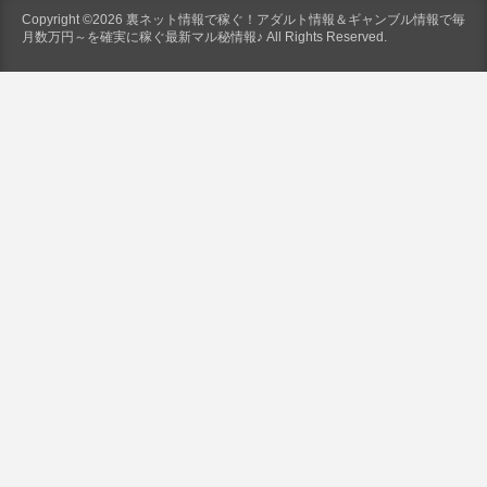
Copyright ©2026 裏ネット情報で稼ぐ！アダルト情報＆ギャンブル情報で毎
月数万円～を確実に稼ぐ最新マル秘情報♪ All Rights Reserved.