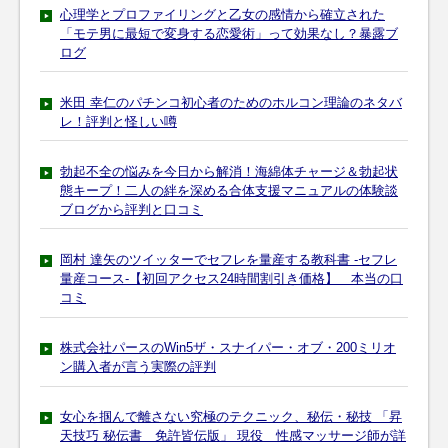
心理学とプロファイリングと乙女の感情から確立された
「モテ男に最短で変身する恋愛術」って効果なし？暴露ブ
ログ
米田 幸仁のパチンコ初心者のためのホルコン理論のネタバ
レ！評判と怪しい噂
勃起不全の悩みを今日から解消！海綿体チャージ＆勃起状
態キープ！二人の絆を深める合体支援マニュアルの体験談
ブログから評判と口コミ
岡村 達矢のツイッターでセフレを量産する教科書 -セフレ
量産コース-【初回アクセス24時間割引き価格】 本当の口
コミ
株式会社パースのWin5ザ・スナイパー・オブ・200ミリオ
ン購入者が言う実際の評判
女心を掴んで離さない究極のテクニック、秘伝・秘技 「昇
天技巧 秘伝書 免許皆伝版」 現役 性感マッサージ師が詳