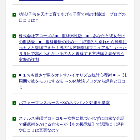
幼児/子供を天才に育てあげる子育て術の体験談 ブログの
口コミは？
株式会社アローズの■ 復縁男性版 ■ あなたと彼女だけ
の復活愛 ■ 復縁最後の決め手！絶望的な別れから簡単に
元カノと復縁できた！男の”大逆転復縁マニュアル” たった
３６日で忘れられないあの人と復縁する方法購入者が言う
実際の評判
■ １％も逃さず男をオトすバイオリズム統計心理術 ■ ～ 31
周期で彼をモノにする法 ～の体験談ブログから評判と口コ
ミ
パフォーマンスホースEXのネタバレと効果を暴露
ステルス催眠プロトコル～女性に気づかれずに自然な会話
で催眠術をかける方法～が【あの掲示板】で話題に！評判
や口コミは真実なの？