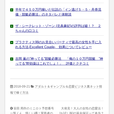
半年で４５０万円稼いだ伝説の「イン逃げ５・５・舟券流
儀・競艇必勝法」のネタバレと体験談
ザ・シークレット・ゾーン (北条麻妃)の評判は嘘！？ ２
ちゃんの口コミ
プラクティス99のお見合いパーティで最高の女性を手に入
れる方法-Excellent Couple- 効果についてレビュー
吉岡 薫の”神ってる”競艇必勝法 「俺の１０万円競艇 ”神
ってる”即効薬はこれでしょ！」 評価とクチコミ
2018-09-21
アダルト＆ギャンブル＆恋愛ビジネス裏ネット情
報で稼ぐ方法
笹田 周作のミニロト予想番号
大発見！大人の女性の恋愛法！
一覧くん 怪しい噂！実践者の
[お試し版]の返金保証って本当？