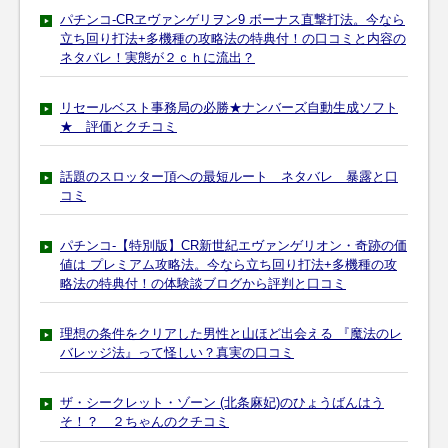
パチンコ-CRヱヴァンゲリヲン9 ボーナス直撃打法。今なら
立ち回り打法+多機種の攻略法の特典付！の口コミと内容の
ネタバレ！実態が２ｃｈに流出？
リセールベスト事務局の必勝★ナンバーズ自動生成ソフト
★ 評価とクチコミ
話題のスロッター頂への最短ルート ネタバレ 暴露と口
コミ
パチンコ-【特別版】CR新世紀エヴァンゲリオン・奇跡の価
値は プレミアム攻略法。今なら立ち回り打法+多機種の攻
略法の特典付！の体験談ブログから評判と口コミ
理想の条件をクリアした男性と山ほど出会える 『魔法のレ
バレッジ法』って怪しい？真実の口コミ
ザ・シークレット・ゾーン (北条麻妃)のひょうばんはう
そ！？ ２ちゃんのクチコミ