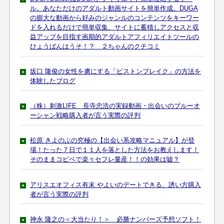
ル。あなただけのアダルト動画サイトを簡単作成。DUGA
の膨大な動画から好みのジャンルのコンテンツをキーワー
ドを入れるだけで簡単収集、サイトに蓄積しアクセスと収
益アップを目指す画期的アダルトアフィリエイトツールの
ひょうばんはうそ！？ ２ちゃんのクチコミ
坂口 隆俊の女性を虜にする「ピストンブレイク」の方法を
体験したブログ
（株）刺激LIFE 長寺忠浩の実録動画・出会いのブルーオ
ーシャン戦略購入者が言う実際の評判
松原 きよのぶの究極の【出会い系攻略マニュアル】が登
場！たった７日で１１人を落とした方法をお教えします！
そのままコピペで楽々セフレ量産！！の効果は嘘？
アリスエオフィス有末 やよいのデートできる、誘い方購入
者が言う実際の評判
神永 隆之の＜大当たり！＞ 必勝ナンバーズ予想ソフト！