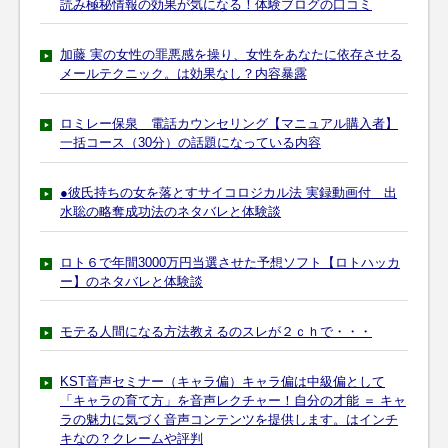
読み極秘情報の効果が気になる！体験ブログの口コミ
加藤 実の女性の罪悪感を操り、女性をあなたに依存させる
メールテクニック。は効果なし？内容暴露
ロミレー保泉 電話カウンセリング【マニュアル購入者】
一括コース（30分）の話題になっている内容
●彼氏持ちの女を落とすサイコロジカル法 実録動画付 出
水聡の略奪成功法のネタバレと体験談
ロト６で年間3000万円当選させた予想ソフト【ロトハッカ
ー】のネタバレと体験談
モテる人間になる方法教えるのスレが２ｃｈで・・・
KST音声セミナー（キャラ偏）キャラ偏は中級偏として
「キャラの育て方」を音声レクチャー！自分の才能 ＝ キャ
ラの魅力に気づく音声コンテンツを提供します。はインチ
キなの？クレームや評判