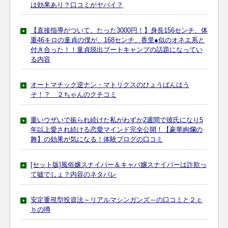
は効果あり？口コミがヤバイ？
【直接指導がついて、たった3000円！】身長156センチ、体
重46キロの童貞の僕が、168センチ、香里●似のオネエ系と
付き合った！！童貞脱出ブートキャンプの話題になってい
る内容
オートマチック逆ナン・マトリクスのひょうばんはう
そ！？ ２ちゃんのクチコミ
重いウザいで振られ続けた私がわずか2週間で彼氏になり5
年以上愛され続ける恋愛マインド完全公開！【豪華絢爛の
舞】の効果が気になる！体験ブログの口コミ
[セット版]風俗嬢スナイパー＆キャバ嬢スナイパーは詐欺っ
て嘘でしょ？内容のネタバレ
安定重視型投資法～リアルマシンガンズ～の口コミと２ｃ
ｈの噂