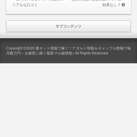
リアルな口コミ
効果なし？
サブコンテンツ
Copyright ©2026 裏ネット情報で稼ぐ！アダルト情報＆ギャンブル情報で毎
月数万円～を確実に稼ぐ最新マル秘情報♪ All Rights Reserved.