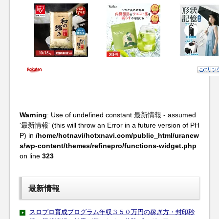
Warning
: Use of undefined constant 最新情報 - assumed
'最新情報' (this will throw an Error in a future version of PH
P) in
/home/hotnavi/hotxnavi.com/public_html/uranew
s/wp-content/themes/refinepro/functions-widget.php
on line
323
最新情報
スロプロ育成プログラム年収３５０万円の稼ぎ方・封印秒