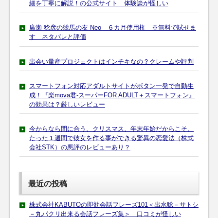
細を丁寧に解説！の公式サイト 体験談が怪しい
廣瀬 稔彦の競馬の友 Neo ６カ月使用権 ※無料で試せま
す ネタバレと評価
出会い量産プロジェクトはインチキなの？クレームや評判
スマートフォン対応アダルトサイトがボタン一発で自動生
成！『楽mova君-スーパーFOR ADULT＋スマートフォン』
の効果は？厳しいレビュー
今からなら間に合う、クリスマス、年末年始だからこそ、
たった１週間で彼女を作る事ができる驚異の恋愛法（株式
会社STK）の悪評のレビューあり？
最近の投稿
株式会社KABUTOの即効会話フレーズ101＜出水聡－サトシ
－丸パクリ出来る会話フレーズ集＞ 口コミが怪しい