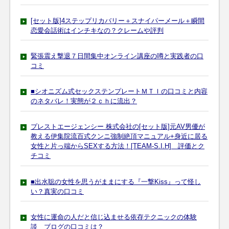
[セット版]4ステップリカバリー＋スナイパーメール＋瞬間
恋愛会話術はインチキなの？クレームや評判
緊張震え撃退７日間集中オンライン講座の噂と実践者の口
コミ
■シオニズム式セックステンプレートＭＴＩの口コミと内容
のネタバレ！実態が２ｃｈに流出？
プレストエージェンシー 株式会社の[セット版]元AV男優が
教える伊集院流百式クンニ強制絶頂マニュアル+身近に居る
女性と片っ端からSEXする方法！[TEAM-S.I.H] 評価とク
チコミ
■出水聡の女性を思うがままにする『一撃Kiss』って怪し
い？真実の口コミ
女性に運命の人だと信じ込ませる依存テクニックの体験
談 ブログの口コミは？