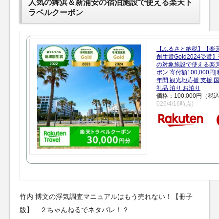
人気の舞浜＆新浦安の宿泊施設で使える楽天ト
ラベルクーポン
【ふるさと納税】【楽
創生賞Gold2024受
の対象施設で使える楽
ポン 寄付額100,000
年間 観光地応援 支援 
礼品 泊り お泊り
価格：100,000円（税
026/4/16時点)
竹内 博文の浮気調査マニュアルはもう売れない！【冊子
版】 ２ちゃんねるでネタバレ！？