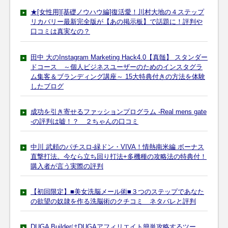
★[女性用][基礎ノウハウ編]復活愛！川村大地の４ステップ
リカバリー最新完全版が【あの掲示板】で話題に！評判や
口コミは真実なの？
田中 大のInstagram Marketing Hack4.0【真髄】 スタンダー
ドコース ～個人ビジネスユーザーのためのインスタグラ
ム集客＆ブランディング講座～ 15大特典付きの方法を体験
したブログ
成功を引き寄せるファッションプログラム -Real mens gate
-の評判は嘘！？ ２ちゃんの口コミ
中川 武頼のパチスロ-緑ドン・VIVA！情熱南米編 ボーナス
直撃打法。今なら立ち回り打法+多機種の攻略法の特典付！
購入者が言う実際の評判
【初回限定】■美女洗脳メール術■３つのステップであなた
の欲望の奴隷を作る洗脳術のクチコミ ネタバレと評判
DUGA BuilderはDUGAアフィリエイト簡単攻略するツー