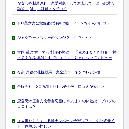
が女心を刺激され、恋愛対象として意識してしまう恋愛会
話術～[M.T] 評価とクチコミ
ドM美女完全覚醒術の評判は嘘！？ ２ちゃんの口コミ
ジャグラーマスターのスレが２ｃｈで・・・
吉岡 薫の”神ってる”競艇必勝法 「俺の１０万円競艇 ”神
ってる”即効薬はこれでしょ！」 効果についてレビュー
今泉 真徳の札幌競馬・完全読本 ネタバレと評価
合同会社 SOLWILLの１パチの波 口コミが怪しい
恋愛恐怖症自力改善自恋魔(じれんま）の体験談 ブログの
口コミは？
＜大当たり！＞ 必勝ナンバーズ予想ソフト！の公式サイ
ト 体験談が怪しい