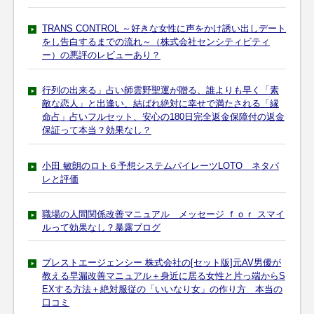
TRANS CONTROL ～好きな女性に声をかけ誘い出しデート
をし告白するまでの流れ～（株式会社センシティビティ
ー）の悪評のレビューあり？
行列の出来る」占い師雲野聖運が贈る、誰よりも早く「素
敵な恋人」と出逢い、結ばれ絶対に幸せで満たされる「縁
命占」占いフルセット、安心の180日完全返金保障付の返金
保証って本当？効果なし？
小田 敏朗のロト６予想システムパイレーツLOTO ネタバ
レと評価
職場の人間関係改善マニュアル メッセージ ｆｏｒ スマイ
ルって効果なし？暴露ブログ
プレストエージェンシー 株式会社の[セット版]元AV男優が
教える早漏改善マニュアル＋身近に居る女性と片っ端からS
EXする方法＋絶対服従の「いいなり女」の作り方 本当の
口コミ