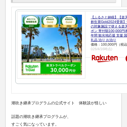
【ふるさと納税】【楽
創生賞Gold2024受
の対象施設で使える楽
ポン 寄付額100,000
年間 観光地応援 支援 
礼品 泊り お泊り
価格：100,000円（税
026/4/16時点)
潮吹き継承プログラムの公式サイト 体験談が怪しい
話題の潮吹き継承プログラムが、
すごく気になっています。