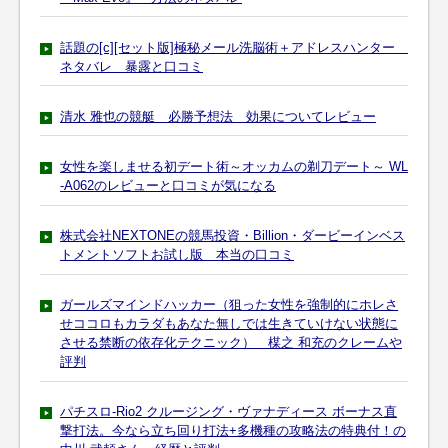
話題の[c][セット版]極秘メール洗脳術＋アドレスハンター
ネタバレ 暴露と口コミ
清水 雅也の競艇 必勝予想法 効果についてレビュー
女性を楽しませる初デート術～オッカムの剃刀デート～ WL
-A062のレビューと口コミが気になる
株式会社NEXTONEの競馬投資・Billion・ダービーインベス
トメントソフトお試し版 本当の口コミ
ガールズマインドハッカー（狙った女性を強制的にホレさ
せココロもカラダもあなた無しでは生きていけない状態に
させる禁断の依存化テクニック） 楳之 和充のクレームや
評判
パチスロ-Rio2 クルージング・ヴァナディース ボーナス直
撃打法。今なら立ち回り打法+多機種の攻略法の特典付！の