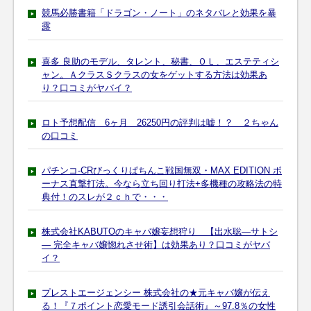
競馬必勝書籍「ドラゴン・ノート」のネタバレと効果を暴
露
喜多 良助のモデル、タレント、秘書、ＯＬ、エステティシ
ャン。ＡクラスＳクラスの女をゲットする方法は効果あ
り？口コミがヤバイ？
ロト予想配信 6ヶ月 26250円の評判は嘘！？ ２ちゃん
の口コミ
パチンコ-CRびっくりぱちんこ戦国無双・MAX EDITION ボ
ーナス直撃打法。今なら立ち回り打法+多機種の攻略法の特
典付！のスレが２ｃｈで・・・
株式会社KABUTOのキャバ嬢妄想狩り 【出水聡―サトシ
― 完全キャバ嬢惚れさせ術】は効果あり？口コミがヤバ
イ？
プレストエージェンシー 株式会社の★元キャバ嬢が伝え
る！『７ポイント恋愛モード誘引会話術』～97.8％の女性