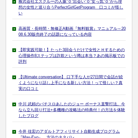
株式会社エスクルーの人脈”０”出会い”０”女っ気”０”から理
想の女性と巡り合うPerfectGirlGetProgram 口コミが怪し
い
高画質・長時間・無修正A動画『無料観賞』マニュアル～20
08.6.30販売終了の話題になっている内容
【即実践可能！】たった3回会うだけで女性とＨするための
心理操作8ステップは詐欺という噂は本当？あの掲示板での
評判
【Ultimate conversation】 口下手な人が27日間で会話が続
くようになり話し上手になる新しい方法！って怪しい？真
実の口コミ
中川 武頼のパチスロあしたのジョー ボーナス直撃打法。今
なら立ち回り打法+多機種の攻略法の特典付！の方法を体験
したブログ
今井 佳宏のアダルトアフィリサイト自動生成プログラム
『Max-Evo』 方法のネタバレ