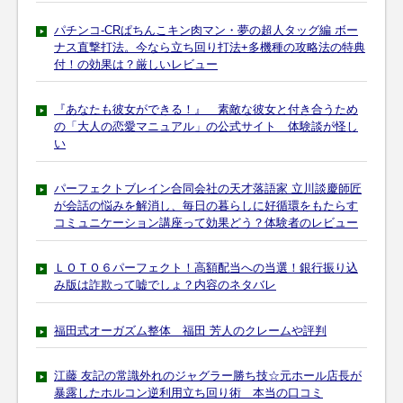
パチンコ-CRぱちんこキン肉マン・夢の超人タッグ編 ボー
ナス直撃打法。今なら立ち回り打法+多機種の攻略法の特典
付！の効果は？厳しいレビュー
『あなたも彼女ができる！』 素敵な彼女と付き合うため
の「大人の恋愛マニュアル」の公式サイト 体験談が怪し
い
パーフェクトブレイン合同会社の天才落語家 立川談慶師匠
が会話の悩みを解消し、毎日の暮らしに好循環をもたらす
コミュニケーション講座って効果どう？体験者のレビュー
ＬＯＴＯ６パーフェクト！高額配当への当選！銀行振り込
み版は詐欺って嘘でしょ？内容のネタバレ
福田式オーガズム整体 福田 芳人のクレームや評判
江藤 友記の常識外れのジャグラー勝ち技☆元ホール店長が
暴露したホルコン逆利用立ち回り術 本当の口コミ