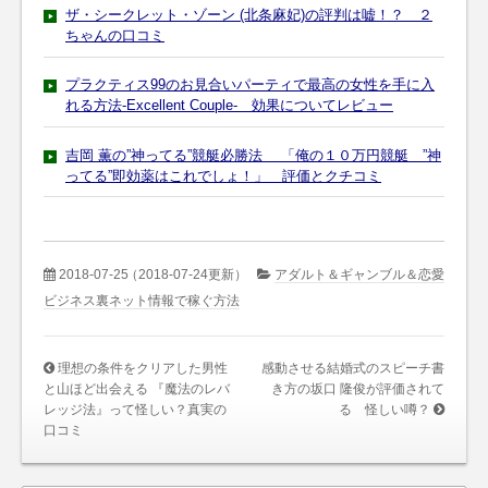
ザ・シークレット・ゾーン (北条麻妃)の評判は嘘！？ ２
ちゃんの口コミ
プラクティス99のお見合いパーティで最高の女性を手に入
れる方法-Excellent Couple- 効果についてレビュー
吉岡 薫の”神ってる”競艇必勝法 「俺の１０万円競艇 ”神
ってる”即効薬はこれでしょ！」 評価とクチコミ
2018-07-25
（2018-07-24更新）
アダルト＆ギャンブル＆恋愛
ビジネス裏ネット情報で稼ぐ方法
理想の条件をクリアした男性
感動させる結婚式のスピーチ書
と山ほど出会える 『魔法のレバ
き方の坂口 隆俊が評価されて
レッジ法』って怪しい？真実の
る 怪しい噂？
口コミ