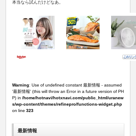
本当なら試んだけどなあ。
Warning
: Use of undefined constant 最新情報 - assumed
'最新情報' (this will throw an Error in a future version of PH
P) in
/home/hotnavi/hotxnavi.com/public_html/uranew
s/wp-content/themes/refinepro/functions-widget.php
on line
323
最新情報