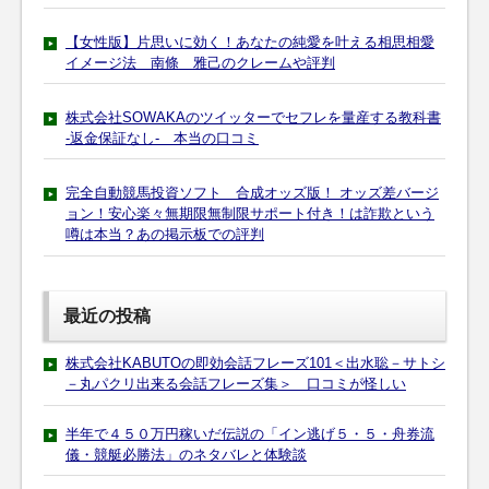
【女性版】片思いに効く！あなたの純愛を叶える相思相愛
イメージ法 南條 雅己のクレームや評判
株式会社SOWAKAのツイッターでセフレを量産する教科書
-返金保証なし- 本当の口コミ
完全自動競馬投資ソフト 合成オッズ版！ オッズ差バージ
ョン！安心楽々無期限無制限サポート付き！は詐欺という
噂は本当？あの掲示板での評判
最近の投稿
株式会社KABUTOの即効会話フレーズ101＜出水聡－サトシ
－丸パクリ出来る会話フレーズ集＞ 口コミが怪しい
半年で４５０万円稼いだ伝説の「イン逃げ５・５・舟券流
儀・競艇必勝法」のネタバレと体験談