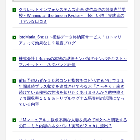
クラレットインフォシステムズ企画 佐竹卓也の競艇専門学
校～Winning all the time in Kyotei～ 怪しい噂！実践者の
リアルな口コミ
lotoMaria_6m:ロト極秘データ格納庫サービス「ロトマリ
ア」って効果なし？暴露ブログ
株式会社T-Brainsの本物の現役ナンパ師のナンパテキスト～
フルセット～ ネタバレと評価
前日予想わずか１０秒コンピ指数をコピペするだけで１１
年間連続プラス収支を達成させて今なお「こっそり」稼ぎ
続けている秘密の方法を知りたくありませんか？的中率４
７％回収率１５９％トリプルマグナム馬券術の話題になっ
ている内容
「Mマニュアル」欲求不満な人妻を集めてM女へと調教する
の口コミと内容のネタバレ！実態が２ｃｈに流出？