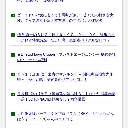
中川 武頼さん 経歴と評判
どーでもいい女にもてても意味が無い！あなたの好きな女
性、タイプの女を落とす方法！のネタバレと体験談
清友 真一の８月３１日１９：００～２１：００ 競馬のオ
ッズ解析特別講座 怪しい噂！実践者のリアルな口コミ
★Limited Love Creator プレストエージェンシー 株式会社
のクレームや評判
まうまう企画 松田道貴のサンキタ！～3連複利益強奪大作
戦～ 怪しい噂！実践者のリアルな口コミ
長谷川 潤の【毎月３等当選の強い味方！】ロト6で3等連続
当選！LOTO-NAVIは効果なし？内容暴露
男性版復縁パーフェクトプログラム（RPP）のひょうばん
はうそ！？ ２ちゃんのクチコミ