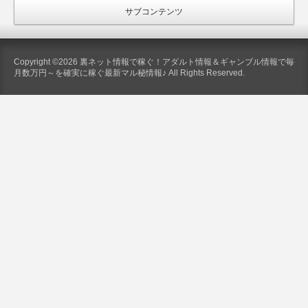
サブコンテンツ
Copyright ©2026 裏ネット情報で稼ぐ！アダルト情報＆ギャンブル情報で毎
月数万円～を確実に稼ぐ最新マル秘情報♪ All Rights Reserved.