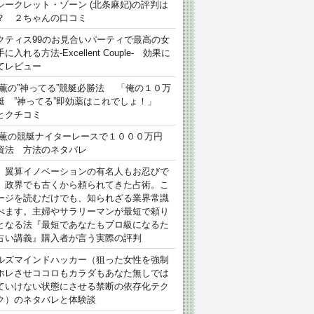
シークレット・ゾーン (北条麻妃)の評判は
？ ２ちゃんの口コミ
クティス99のお見合いパーティで最高の女
に入れる方法-Excellent Couple- 効果に
てレビュー
 薫の”神ってる”競艇必勝法 「俺の１０万
艇 ”神ってる”即効薬はこれでしょ！」
とクチコミ
 薫の競艇ナイターレースで１０００万円
資法 方法のネタバレ
）翼算イノベーションの有名人もお忍びで
、政界でも古くから頼られてきた占術。こ
ージを読むだけでも、知られざる業界常識
べます。主婦やサラリーマンが最短で頼り
となる法『最短であなたもプロ級になるた
占い講義』購入者が言う実際の評判
ルズマインドハッカー（狙った女性を強制
ホレさせココロもカラダもあなた無しでは
ていけない状態にさせる禁断の依存化テク
ク）のネタバレと体験談