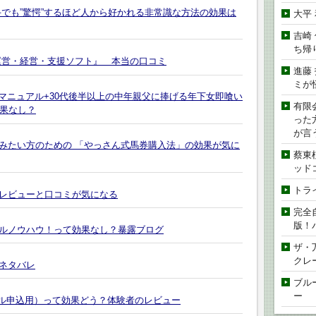
でも”驚愕”するほど人から好かれる非常識な方法の効果は
大平
吉崎
ち帰
運営・経営・支援ソフト』 本当の口コミ
進藤
ミが
善マニュアル+30代後半以上の中年親父に捧げる年下女即喰い
有限
効果なし？
った
が言
みたい方のための 「やっさん式馬券購入法」の効果が気に
蔡東
ッド
トラ
レビューと口コミが気になる
完全
版！
ルノウハウ！って効果なし？暴露ブログ
ザ・
クレ
ネタバレ
ブル
ー
イル申込用）って効果どう？体験者のレビュー