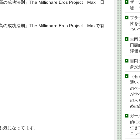
The Millionare Eros Project Max 日
ザ・
嘘！
プラ
性を手
The Millionare Eros Project Maxで有
つい
吉岡
円競
評価
吉岡
夢投
（有
通い
のペ
が学
の人
めの
ガー
的に
生き
も気になってます。
ニッ