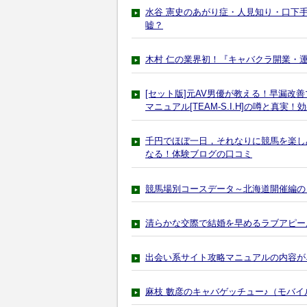
水谷 憲史のあがり症・人見知り・口下手
嘘？
木村 仁の業界初！『キャバクラ開業・
[セット版]元AV男優が教える！早漏改
マニュアル[TEAM-S.I.H]の噂と真実！
千円でほぼ一日，それなりに競馬を楽し
なる！体験ブログの口コミ
競馬場別コースデータ～北海道開催編の
清らかな交際で結婚を早めるラブアピー
出会い系サイト攻略マニュアルの内容が
麻枝 數彦のキャバゲッチュー♪（モバ