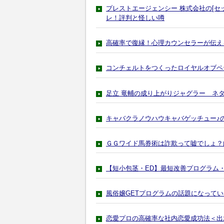
プレストエージェンシー 株式会社の[セ
レ！評判と怪しい噂
高確率で復縁！心理カウンセラーが伝え
コンチェルトをつくったロイヤルオブペ
足立 竜輔の成り上がりジャグラー ネ
キャバクラノウハウキャバゲッチュー♪
ＧＧワイド馬券術は詐欺って嘘でしょ？
【短小包茎・ED】最短改善プログラム・
風俗嬢GETプログラムの話題になって
恋愛プロの高確率な社内恋愛成功法＜出