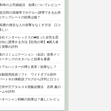
 和幸の上司操縦法 効果についてレビュー
 佐次郎の高確率でホテルへ誘導できるお持
りテンプレートの効果は嘘？
 拓磨の身近な人の攻撃をなくす方法 口コ
怪しい
会社インターレックスの■狙った女性を思
方向に誘導する方法【狂気の華】■購入者
う実際の評判
植のコミュニケーション（会話）改善メソ
コーチングのネタバレと効果を暴露
イアルハンターの噂と真実！効果なし？
自動競馬投資ソフト ワイドダブル的中
パートⅢの体験談ブログから評判と口コミ
万舟中穴アタル３６競艇必勝法 吉岡 薫の
ームや評判
ーオーシャン戦略の効果は？厳しいレビュ