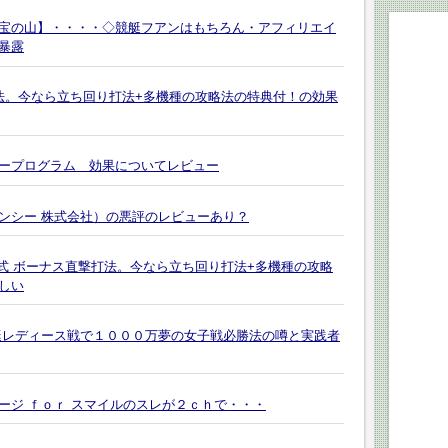
宝の山】・・・・◇競艇フアンはもちろん・アフィリエイ
暴露
打法。今なら立ち回り打法+多機種の攻略法の特典付！の効果
スタープログラム 効果についてレビュー
ンシー 株式会社）の悪評のレビューあり？
の儀式 ボーナス直撃打法。今なら立ち回り打法+多機種の攻略
しい
艇レディース戦で１０００万夢の女子戦必勝法の噂と実践者
ージ ｆｏｒ スマイルのスレが２ｃｈで・・・