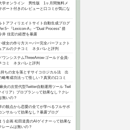
大学オンライン 男性版 1ヶ月間無料メ
サポート付きのレビューと口コミが気にな
ルトアフィリエイトサイト自動生成プログ
r.5~『Lexicon-A』~“Dual Process” 搭
今井 佳宏の経歴を暴露
い彼女の作り方スーパー完全パーフェクト
ュアルのクチコミ ネタバレと評判
ワンシステムThreeArrow-ゴールド会員-
チコミ ネタバレと評判
氏持ちの女を落とすサイコロジカル法 出
の略奪成功法って怪しい？真実の口コミ
麻央の次世代型Twitter自動運用ツール Twil
（ツイリア）プロプランって効果なし？クレ
は無いの？
学の観点から恋愛の全てが学べるフルサポ
コンサルって効果なし？暴露ブログ
まう企画 松田道貴のAIゲイナーって効果な
クレームは無いの？