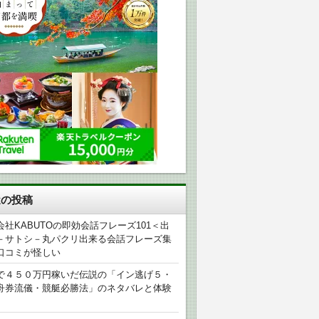
近の投稿
会社KABUTOの即効会話フレーズ101＜出
－サトシ－丸パクリ出来る会話フレーズ集
口コミが怪しい
で４５０万円稼いだ伝説の「イン逃げ５・
舟券流儀・競艇必勝法」のネタバレと体験