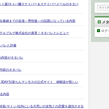
ット版]キャバ嬢スナイパー＆スナイパーメールのネタバ
る復縁までの近道～男性版～の話題になっている内容
メ
ログ
テルブルグ株式会社の真実！ネタバレとレビュー
タバレと評価
の内容がネタバレ
内容のネタバレ
3DAYS/楽ちんマンモスの公式サイト 体験談が怪しい
いる内容
水聡-サトシ-社内にいる片思いの女性との恋愛を成功させる