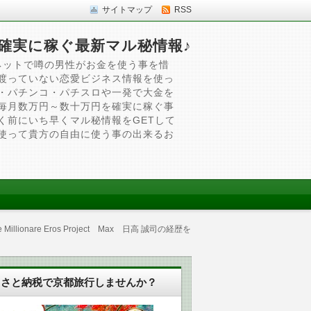
サイトマップ
RSS
確実に稼ぐ最新マル秘情報♪
ネットで噂の男性がお金を使う事を惜
渡っていない恋愛ビジネス情報を使っ
・パチンコ・パチスロや一発で大金を
毎月数万円～数十万円を確実に稼ぐ事
く前にいち早くマル秘情報をGETして
使って貴方の自由に使う事の出来るお
nare Eros Project Max 日高 誠司の経歴を
るさと納税で京都旅行しませんか？