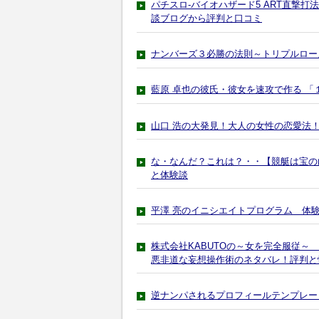
パチスロ-バイオハザード5 ART直撃
談ブログから評判と口コミ
ナンバーズ３必勝の法則～トリプルロー
藍原 卓也の彼氏・彼女を速攻で作る 
山口 浩の大発見！大人の女性の恋愛法！
な・なんだ？これは？・・【競艇は宝の
と体験談
平澤 亮のイニシエイトプログラム 体
株式会社KABUTOの～女を完全服従
悪非道な妄想操作術のネタバレ！評判と
逆ナンパされるプロフィールテンプレー