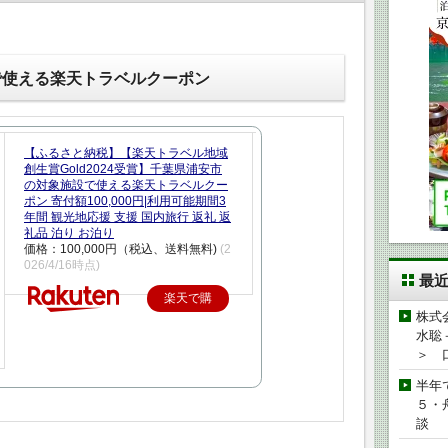
で使える楽天トラベルクーポン
【ふるさと納税】【楽天トラベル地域
創生賞Gold2024受賞】千葉県浦安市
の対象施設で使える楽天トラベルクー
ポン 寄付額100,000円|利用可能期間3
年間 観光地応援 支援 国内旅行 返礼 返
礼品 泊り お泊り
価格：100,000円（税込、送料無料)
(2
026/4/16時点)
最
楽天で購
株式
入
水聡
＞ 
半年
５・
談