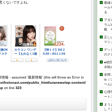
悪くないですよね。
復縁
ール
る
アダ
ラムVe
載 
正し
マニ
デッド
のク
●彼
水聡
本間 
新情報 - assumed '最新情報' (this will throw an Error in
ia
vi/hotxnavi.com/public_html/uranews/wp-content/
ーム
hp
on line
323
心理
ート
まう
し？