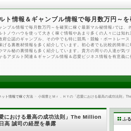
ルト情報＆ギャンブル情報で毎月数万円～を
ャンブル情報で毎月数万円～を確実に稼ぐ最新マル秘情報♪では、
ルトノウハウを使って大きく稼ぐ情報やあまり多くの人々には知れ
政府公認のギャンブル、その中でも特に競馬・競輪・ボートレース
稼げる裏教材情報を多く紹介しています。初心者でも比較的簡単に
やマル秘の裏情報も多く紹介しています。貴方の周りの人達が気づ
かるアダルト関連＆ギャンブル情報＆恋愛ビジネス情報を有意義に
ネット情報で稼ぐ方法
小堀豊とＭｒ．ＨＹの「恋愛における最高の成功法則」The Millio
おける最高の成功法則」The Million
ふ
Max 日高 誠司の経歴を暴露