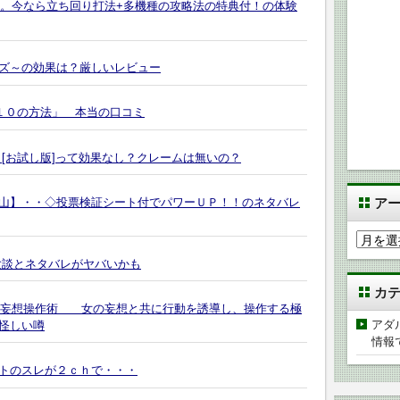
打法。今なら立ち回り打法+多機種の攻略法の特典付！の体験
ズ～の効果は？厳しいレビュー
「１０の方法」 本当の口コミ
[お試し版]って効果なし？クレームは無いの？
山】・・◇投票検証シート付でパワーＵＰ！！のネタバレ
ア
ア
ー
験談とネタバレがヤバいかも
カ
カ
イ
～ 妄想操作術 女の妄想と共に行動を誘導し、操作する極
ブ
アダ
怪しい噂
情報
トのスレが２ｃｈで・・・