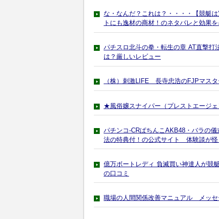
な・なんだ？これは？・・・・【競艇は
トにも逸材の商材！のネタバレと効果を
パチスロ北斗の拳・転生の章 AT直撃
は？厳しいレビュー
（株）刺激LIFE 長寺忠浩のFJPマ
★風俗嬢スナイパー（プレストエージェ
パチンコ-CRぱちんこAKB48・バラ
法の特典付！の公式サイト 体験談が怪
億万ボートレディ 負滅買い神達人が競
の口コミ
職場の人間関係改善マニュアル メッセ