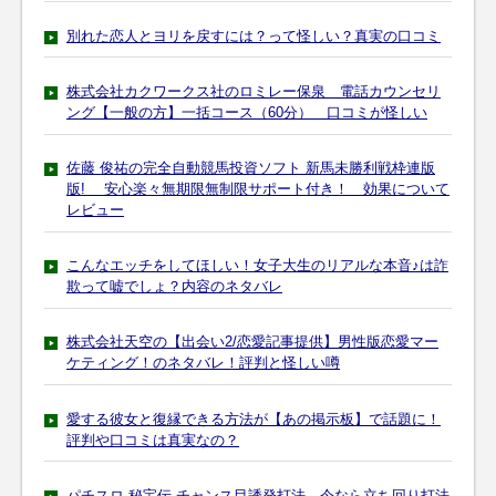
別れた恋人とヨリを戻すには？って怪しい？真実の口コミ
株式会社カクワークス社のロミレー保泉 電話カウンセリ
ング【一般の方】一括コース（60分） 口コミが怪しい
佐藤 俊祐の完全自動競馬投資ソフト 新馬未勝利戦枠連版
版! 安心楽々無期限無制限サポート付き！ 効果について
レビュー
こんなエッチをしてほしい！女子大生のリアルな本音♪は詐
欺って嘘でしょ？内容のネタバレ
株式会社天空の【出会い2/恋愛記事提供】男性版恋愛マー
ケティング！のネタバレ！評判と怪しい噂
愛する彼女と復縁できる方法が【あの掲示板】で話題に！
評判や口コミは真実なの？
パチスロ-秘宝伝 チャンス目誘発打法。今なら立ち回り打法