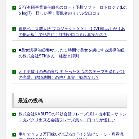
SPY有限事業責任組合のロト７予想ソフト ロトロジ７(Lot
o logi7) 怪しい噂！実践者のリアルな口コミ
自然ペニス増大法 プロジェクトＸＸＬ【DVD単品】が【あ
の掲示板】で話題に！評判や口コミは真実なの？
■美女誘導催眠術■たった１時間で美女を虜にする誘導催眠
の株式会社STKさん 経歴と評判
オキテ破りの恋の裏ワザ たった３つのステップを踏むだけ
の恋愛、結婚法則！の噂と真実！効果なし？
最近の投稿
株式会社KABUTOの即効会話フレーズ101＜出水聡－サトシ
－丸パクリ出来る会話フレーズ集＞ 口コミが怪しい
半年で４５０万円稼いだ伝説の「イン逃げ５・５・舟券流