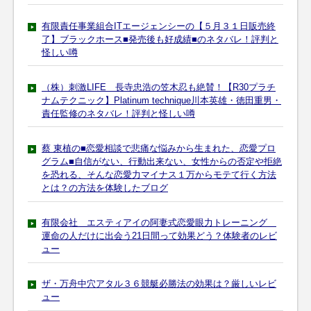
有限責任事業組合ITエージェンシーの【５月３１日販売終
了】ブラックホース■発売後も好成績■のネタバレ！評判と
怪しい噂
（株）刺激LIFE 長寺忠浩の笠木忍も絶賛！【R30プラチ
ナムテクニック】Platinum technique川本英雄・徳田重男・
責任監修のネタバレ！評判と怪しい噂
蔡 東植の■恋愛相談で悲痛な悩みから生まれた、恋愛プロ
グラム■自信がない、行動出来ない、女性からの否定や拒絶
を恐れる、そんな恋愛力マイナス１万からモテて行く方法
とは？の方法を体験したブログ
有限会社 エスティアイの阿妻式恋愛眼力トレーニング
運命の人だけに出会う21日間って効果どう？体験者のレビ
ュー
ザ・万舟中穴アタル３６競艇必勝法の効果は？厳しいレビ
ュー