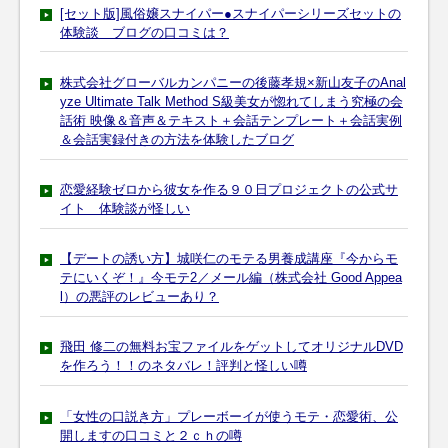
[セット版]風俗嬢スナイパー●スナイパーシリーズセットの
体験談 ブログの口コミは？
株式会社グローバルカンパニーの後藤孝規×新山友子のAnal
yze Ultimate Talk Method S級美女が惚れてしまう究極の会
話術 映像＆音声＆テキスト＋会話テンプレート＋会話実例
＆会話実録付きの方法を体験したブログ
恋愛経験ゼロから彼女を作る９０日プロジェクトの公式サ
イト 体験談が怪しい
【デートの誘い方】城咲仁のモテる男養成講座『今からモ
テにいくぞ！』今モテ2／メール編（株式会社 Good Appea
l）の悪評のレビューあり？
飛田 修二の無料お宝ファイルをゲットしてオリジナルDVD
を作ろう！！のネタバレ！評判と怪しい噂
「女性の口説き方」プレーボーイが使うモテ・恋愛術、公
開しますの口コミと２ｃｈの噂