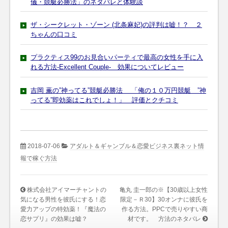
儀・競艇必勝法」のネタバレと体験談
ザ・シークレット・ゾーン (北条麻妃)の評判は嘘！？ ２
ちゃんの口コミ
プラクティス99のお見合いパーティで最高の女性を手に入
れる方法-Excellent Couple- 効果についてレビュー
吉岡 薫の”神ってる”競艇必勝法 「俺の１０万円競艇 ”神
ってる”即効薬はこれでしょ！」 評価とクチコミ
2018-07-06
アダルト＆ギャンブル＆恋愛ビジネス裏ネット情
報で稼ぐ方法
株式会社アイマーチャントの
亀丸 圭一郎の※【30歳以上女性
気になる男性を彼氏にする！恋
限定－Ｒ30】30オンナに彼氏を
愛力アップの特効薬！『魔法の
作る方法。PPCで売りやすい商
恋サプリ』の効果は嘘？
材です。 方法のネタバレ