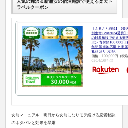
人気の舞浜＆新浦安の宿泊施設で使える楽天ト
ラベルクーポン
【ふるさと納税】【楽
創生賞Gold2024受
の対象施設で使える楽
ポン 寄付額100,000
年間 観光地応援 支援 
礼品 泊り お泊り
価格：100,000円（税
026/4/16時点)
女前マニュアル 明日から女前になりモテ続ける恋愛秘訣
のネタバレと効果を暴露