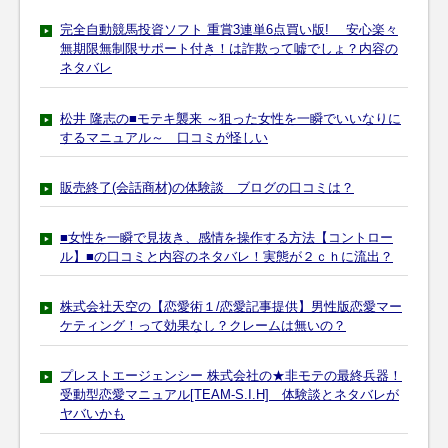
完全自動競馬投資ソフト 重賞3連単6点買い版! 安心楽々
無期限無制限サポート付き！は詐欺って嘘でしょ？内容の
ネタバレ
松井 隆志の■モテキ襲来 ～狙った女性を一瞬でいいなりに
するマニュアル～ 口コミが怪しい
販売終了(会話商材)の体験談 ブログの口コミは？
■女性を一瞬で見抜き、感情を操作する方法【コントロー
ル】■の口コミと内容のネタバレ！実態が２ｃｈに流出？
株式会社天空の【恋愛術１/恋愛記事提供】男性版恋愛マー
ケティング！って効果なし？クレームは無いの？
プレストエージェンシー 株式会社の★非モテの最終兵器！
受動型恋愛マニュアル[TEAM-S.I.H] 体験談とネタバレが
ヤバいかも