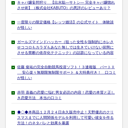
キャバ嬢妄想狩り 【出水聡―サトシ― 完全キャバ嬢惚れ
させ術】（株式会社KABUTO）の悪評のレビューあり？
一度限りの限定価格【レッツ婚活】の公式サイト 体験談
が怪しい
ガールズマインドハッカー（狙った女性を強制的にホレさ
せココロもカラダもあなた無しでは生きていけない状態に
させる禁断の依存化テクニック）の話題になっている内容
佐藤 俊祐の完全自動競馬投資ソフト！３連複版 パートⅡ
安心楽々無期限無制限サポート ＆大特典付き！ 口コミ
が怪しい
赤羽 喜義の恋愛に悩む男女必読の内容！恋愛の本質と正し
き恋愛方法 本当の口コミ
◆◇◆本商品１２月２４日永久販売中止！天野優志のクリ
スマスまでに人間関係モデルを利用して可愛い彼女を作る
方法！のネタバレと効果を暴露