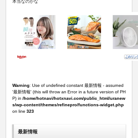
本当なのかな
Warning
: Use of undefined constant 最新情報 - assumed
'最新情報' (this will throw an Error in a future version of PH
P) in
/home/hotnavi/hotxnavi.com/public_html/uranew
s/wp-content/themes/refinepro/functions-widget.php
on line
323
最新情報