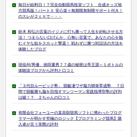
毎日が給料日！？完全自動競馬投資ソフト 合成オッズ地
方競馬版！パートⅡ 安心楽々無期限無制限サポート付き！
のスレが２ｃｈで・・・
鈴木 和弘の言葉のイジメに打ち勝って人生を好転させる方
法！ つまらない口げんか、心無い言葉で、あなたの心を蝕
むイヤな奴をスカッと撃退！ 戦わずに勝つ対話法の方法を
体験したブログ
現役AV男優、徳田重男７７歳の秘密は帝王源～１ボトルの
体験談ブログから評判と口コミ
「３代目ルービック塾」 競艇凄ワザ脳力開発育成塾 ７日
間で競艇勝ち脳を目指すマンツーマン実践指導型塾の評判
は嘘！？ ２ちゃんの口コミ
有限会社フォーユーの某高額競馬ソフトに携わったプログ
ラマーが明かす究極のロジック【プログラミング競馬】購
入者が言う実際の評判