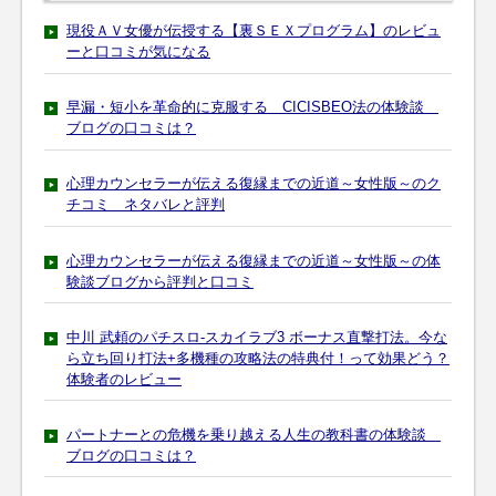
現役ＡＶ女優が伝授する【裏ＳＥＸプログラム】のレビュ
ーと口コミが気になる
早漏・短小を革命的に克服する CICISBEO法の体験談
ブログの口コミは？
心理カウンセラーが伝える復縁までの近道～女性版～のク
チコミ ネタバレと評判
心理カウンセラーが伝える復縁までの近道～女性版～の体
験談ブログから評判と口コミ
中川 武頼のパチスロ-スカイラブ3 ボーナス直撃打法。今な
ら立ち回り打法+多機種の攻略法の特典付！って効果どう？
体験者のレビュー
パートナーとの危機を乗り越える人生の教科書の体験談
ブログの口コミは？