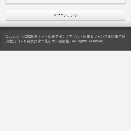
サブコンテンツ
Copyright ©2026 裏ネット情報で稼ぐ！アダルト情報＆ギャンブル情報で毎
月数万円～を確実に稼ぐ最新マル秘情報♪ All Rights Reserved.