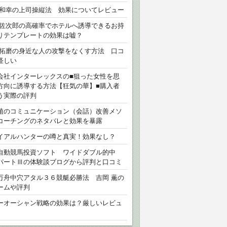
 和幸の上司操縦法 効果についてレビュー
 佐次郎の高確率でホテルへ誘導できるお持
りテンプレートの効果は嘘？
 拓磨の身近な人の攻撃をなくす方法 口コ
怪しい
会社インターレックスの■狙った女性を思
方向に誘導する方法【狂気の華】■購入者
う実際の評判
植のコミュニケーション（会話）改善メソ
コーチングのネタバレと効果を暴露
イアルハンターの噂と真実！効果なし？
自動競馬投資ソフト ワイドダブル的中
パートⅢの体験談ブログから評判と口コミ
万舟中穴アタル３６競艇必勝法 吉岡 薫の
ームや評判
ーオーシャン戦略の効果は？厳しいレビュ