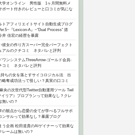
大学オンライン 男性版 1ヶ月間無料メ
サポート付きのレビューと口コミが気にな
ルトアフィリエイトサイト自動生成プログ
r.5~『Lexicon-A』~“Dual Process” 搭
今井 佳宏の経歴を暴露
い彼女の作り方スーパー完全パーフェクト
ュアルのクチコミ ネタバレと評判
ワンシステムThreeArrow-ゴールド会員-
チコミ ネタバレと評判
氏持ちの女を落とすサイコロジカル法 出
の略奪成功法って怪しい？真実の口コミ
麻央の次世代型Twitter自動運用ツール Twil
（ツイリア）プロプランって効果なし？クレ
は無いの？
学の観点から恋愛の全てが学べるフルサポ
コンサルって効果なし？暴露ブログ
まう企画 松田道貴のAIゲイナーって効果な
クレームは無いの？