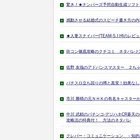
驚き！★ナンバーズ予想自動生成ソフト
感動させる結婚式のスピーチ書き方の内
★人妻スナイパー[TEAM-S.I.H]の
街コン徹底攻略のクチコミ ネタバレと
佐野 友哉のアドバンスマスター ２ち
パチスロ立ち回りの噂と真実！効果なし
市川 勝晴の元ＮＨＫの有名キャスター
中川 武頼のパチンコ-デジハネCR蒼天
攻略法の特典付！ 方法のネタバレ
クレバー・コミュニケーション －知的