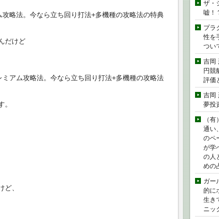
ザ・
嘘！
ム攻略法。今なら立ち回り打法+多機種の攻略法の特典
プラ
性を手
んだけど
つい
吉岡
円競
レミアム攻略法。今なら立ち回り打法+多機種の攻略法
評価
吉岡
す。
夢投
（有
通い
のペ
が学
の人
めの
ガー
けど、
的に
生き
ニッ