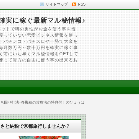
サイトマップ
RSS
確実に稼ぐ最新マル秘情報♪
ネットで噂の男性がお金を使う事を惜
渡っていない恋愛ビジネス情報を使っ
・パチンコ・パチスロや一発で大金を
毎月数万円～数十万円を確実に稼ぐ事
く前にいち早くマル秘情報をGETして
使って貴方の自由に使う事の出来るお
立ち回り打法+多機種の攻略法の特典付！のひょうば
るさと納税で京都旅行しませんか？