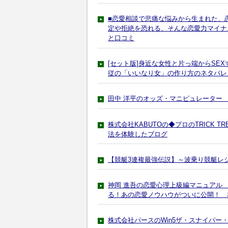
■恋愛相談で悲痛な悩みから生まれた、
定や拒絶を恐れる、そんな恋愛力マイナ
と口コミ
[セット版]身近な女性と片っ端からSE
従の「いいなり女」の作り方のネタバレ
田中 洋平のオッズ・マニピュレーター
株式会社KABUTOの◆プロのTRICK 
法を体験したブログ
【競艇3連複最強伝説】～波乗り競艇レ
神岡 進吾の恋愛心理上級編マニュアル 
る！あの恋愛ノウハウがついに公開！ 
株式会社パースのWin5ザ・スナイパー