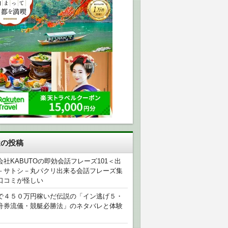
近の投稿
会社KABUTOの即効会話フレーズ101＜出
－サトシ－丸パクリ出来る会話フレーズ集
口コミが怪しい
で４５０万円稼いだ伝説の「イン逃げ５・
舟券流儀・競艇必勝法」のネタバレと体験