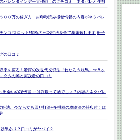
のバレンタインデー大作戦！のクチコミ ネタバレと評判
５００万の稼ぎ方・封印秒読み極秘情報の内容がネタバレ
ンコ!スロット!禁断のHCS打法を全て暴露致します[冊子
グの口コミ
収率を捕る！驚愕の次世代投資法『ねたろう競馬』☆８ヶ
～☆彡の噂と実践者の口コミ
 ～出会いの秘伝書 ～は詐欺って嘘でしょ？内容のネタバレ
ム攻略法。今なら立ち回り打法+多機種の攻略法の特典付！は
判
は効果あり？口コミがヤバイ？