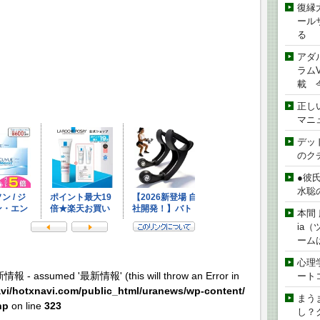
復縁
ール
る
アダ
ラムVe
載 
正し
マニ
デッド
のク
●彼
水聡
本間 
ia
ーム
心理
新情報 - assumed '最新情報' (this will throw an Error in
ート
vi/hotxnavi.com/public_html/uranews/wp-content/
まう
hp
on line
323
し？