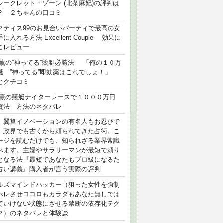
シークレット・ゾーン (北条麻妃)の評判は
？ ２ちゃんの口コミ
クティス99のお見合いパーティで最高の女
に入れる方法-Excellent Couple- 効果に
てレビュー
 薫の”神ってる”競艇必勝法 「俺の１０万
艇 ”神ってる”即効薬はこれでしょ！」
とクチコミ
 薫の競艇ナイターレースで１０００万円
資法 方法のネタバレ
）翼算イノベーションの有名人もお忍びで
、政界でも古くから頼られてきた占術。こ
ージを読むだけでも、知られざる業界常識
べます。主婦やサラリーマンが最短で頼り
となる法『最短であなたもプロ級になるた
占い講義』購入者が言う実際の評判
ルズマインドハッカー（狙った女性を強制
ホレさせココロもカラダもあなた無しでは
ていけない状態にさせる禁断の依存化テク
ク）のネタバレと体験談