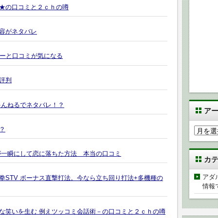
★の口コミと２ｃｈの噂
容がネタバレ
レビューと口コミが気になる
評判
ゃんねるでネタバレ！？
ア
？
ア
ー
カ
が一瞬にして恋に落ちた方法 本当の口コミ
カ
イ
ブ
アダ
の拳STV ボーナス直撃打法。今なら立ち回り打法+多機種の
情報
な笑いを生む 例えツッコミ会話術－の口コミと２ｃｈの噂