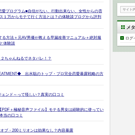
恋愛プログラム■自信がない、行動出来ない、女性からの否
ス１万からモテて行く方法とは？の体験談ブログから評判
メ
Xする方法＋元AV男優が教える早漏改善マニュアル＋絶対服
ログ
と体験談
 ２ちゃんねるでネタバレ！？
TREATMENT◆ 出水聡のトップ・プロ完全恋愛暴露戦略の方
ジェンド～って怪しい？真実の口コミ
【PDF＋極秘音声ファイル】モテる男女は経験的に使ってい
本当の口コミ
・オブ・200ミリオンは効果なし？内容暴露