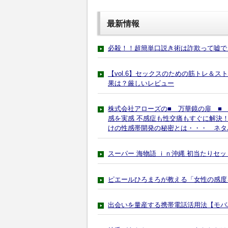
最新情報
必殺！！超簡単口説き術は詐欺って嘘で
【vol.6】セックスのための筋トレ＆スト
果は？厳しいレビュー
株式会社アローズの■ 万華鏡の扉 ■
感を実感 不感症も性交痛もすぐに解決！
けの性感帯開発の秘密とは・・・ ネタ
スーパー 海物語 ｉｎ沖縄 初当たりセ
ピエールひろまろが教える「女性の感度
出会いを量産する携帯電話活用法【モバ