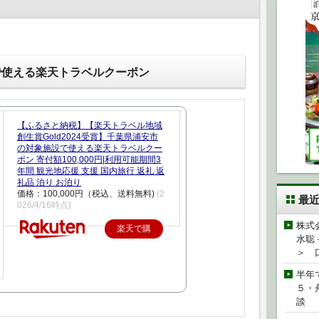
で使える楽天トラベルクーポン
【ふるさと納税】【楽天トラベル地域
創生賞Gold2024受賞】千葉県浦安市
の対象施設で使える楽天トラベルクー
ポン 寄付額100,000円|利用可能期間3
年間 観光地応援 支援 国内旅行 返礼 返
礼品 泊り お泊り
価格：100,000円（税込、送料無料)
(2
最
026/4/16時点)
株式
楽天で購
水聡
入
＞ 
半年
５・
談