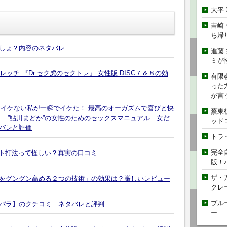
大平
吉崎
ち帰
しょ？内容のネタバレ
進藤
ミが
レッチ 『Dr.セク虎のセクトレ』 女性版 DISC７＆８の効
有限
った
が言
 イケない私が一瞬でイケた！ 最高のオーガズムで喜びと快
蔡東
 ”鮎川まどか”の女性のためのセックスマニュアル 女だ
ッド
バレと評価
トラ
完全
ット打法って怪しい？真実の口コミ
版！
ザ・
をグングン高める２つの技術」の効果は？厳しいレビュー
クレ
ブル
パラ】のクチコミ ネタバレと評判
ー