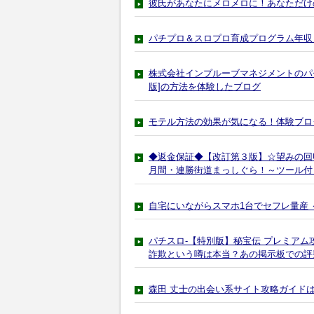
彼氏があなたにメロメロに！あなただけ
パチプロ＆スロプロ育成プログラム年収
株式会社インプルーブマネジメントのパチ
版]の方法を体験したブログ
モテル方法の効果が気になる！体験ブロ
◆返金保証◆【改訂第３版】☆望みの回
月間・連勝街道まっしぐら！～ツール付
自宅にいながらスマホ1台でセフレ量産
パチスロ-【特別版】秘宝伝 プレミア
詐欺という噂は本当？あの掲示板での評
森田 丈士の出会い系サイト攻略ガイド