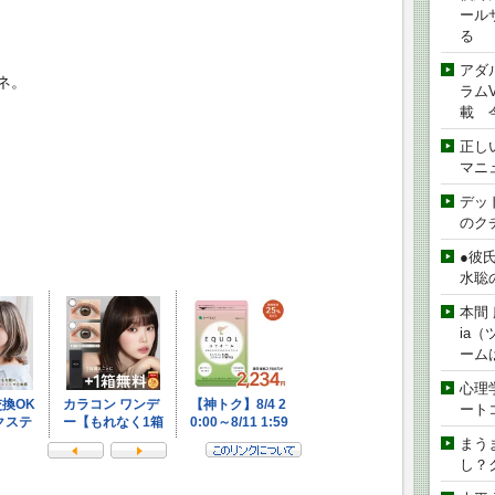
ール
る
アダ
ネ。
ラムVe
載 
正し
マニ
デッド
のク
●彼
水聡
本間 
ia
ーム
心理
ート
まう
し？