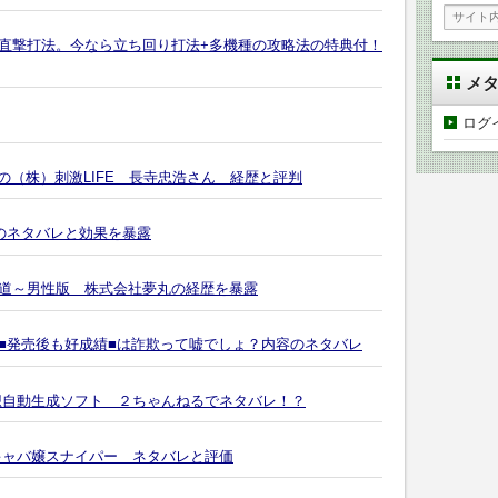
ス直撃打法。今なら立ち回り打法+多機種の攻略法の特典付！
メ
ログ
)の（株）刺激LIFE 長寺忠浩さん 経歴と評判
のネタバレと効果を暴露
道～男性版 株式会社夢丸の経歴を暴露
■発売後も好成績■は詐欺って嘘でしょ？内容のネタバレ
想自動生成ソフト ２ちゃんねるでネタバレ！？
キャバ嬢スナイパー ネタバレと評価