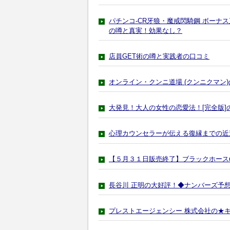
パチンコ-CR牙狼・魔戒閃騎鋼 ボーナ
の噂と真実！効果なし？
店員GET術の噂と実践者の口コミ
オンライン・クンニ道場 (クンニクマン
大発見！大人の女性の恋愛法！[完全版]
心理カウンセラーが伝える復縁までの近
【５月３１日販売終了】ブラックホース
長谷川 正明の大好評！◆ナンバーズ予
プレストエージェンシー 株式会社の★