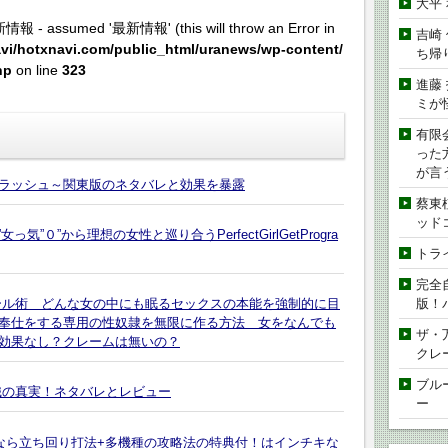
大平
新情報 - assumed '最新情報' (this will throw an Error in
吉崎
vi/hotxnavi.com/public_html/uranews/wp-content/
ち帰
hp
on line
323
進藤
ミが
有限
った
が言
ラッシュ～関東版のネタバレと効果を暴露
蔡東
ッド
”０”から理想の女性と巡り合うPerfectGirlGetProgra
トラ
完全
版！
ール術 どんな女の中にも眠るセックスの本能を強制的に目
奉仕をする専用の性奴隷を無限に作る方法 女をなんでも
ザ・
効果なし？クレームは無いの？
クレ
ブル
織の真実！ネタバレとレビュー
ー
今なら立ち回り打法+多機種の攻略法の特典付！はインチキな