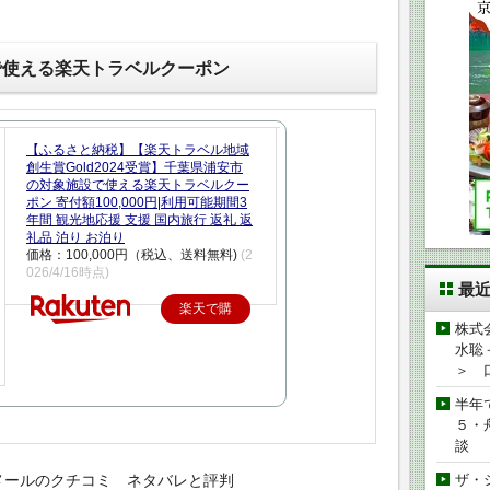
で使える楽天トラベルクーポン
【ふるさと納税】【楽天トラベル地域
創生賞Gold2024受賞】千葉県浦安市
の対象施設で使える楽天トラベルクー
ポン 寄付額100,000円|利用可能期間3
年間 観光地応援 支援 国内旅行 返礼 返
礼品 泊り お泊り
価格：100,000円（税込、送料無料)
(2
026/4/16時点)
最
楽天で購
株式
入
水聡
＞ 
半年
５・
談
メールのクチコミ ネタバレと評判
ザ・