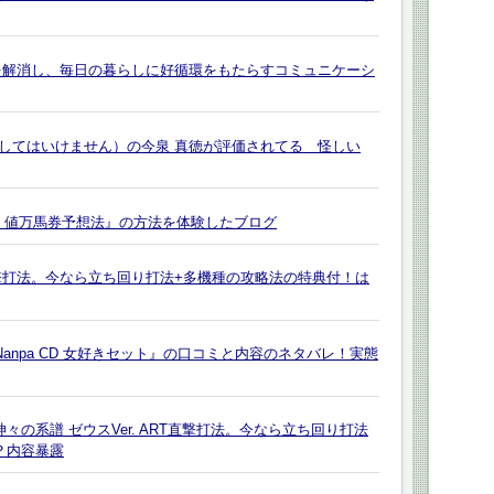
を解消し、毎日の暮らしに好循環をもたらすコミュニケーシ
してはいけません）の今泉 真徳が評価されてる 怪しい
マ）値万馬券予想法』の方法を体験したブログ
撃打法。今なら立ち回り打法+多機種の攻略法の特典付！は
Nanpa CD 女好きセット』の口コミと内容のネタバレ！実態
々の系譜 ゼウスVer. ART直撃打法。今なら立ち回り打法
？内容暴露