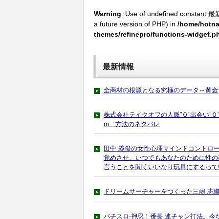
Warning
: Use of undefined constant 最
a future version of PHP) in
/home/hotna
themes/refinepro/functions-widget.p
最新情報
全商材の根源となる究極のデータ～黄金
株式会社テイクオフの人脈”０”出会い”０”女っ気
m 方法のネタバレ
田中 義俊の女性心理マインドコントロ
覚めさせ、いつでもあなたのために性の
言うことを聞くいいなり玩具にするって
ドリームサーチャーをつくった三嶋 志
パチスロ-押忍！番長 連チャン打法。