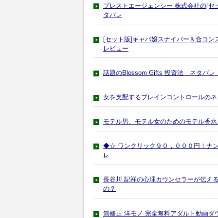
プレストエージェンシー 株式会社の[セ
タバレ
[セット版]キャバ嬢スナイパー＆合コ
レビュー
話題のBlossom Gifts 投資法 ネタ
女を支配するブレインコントロールのネ
モテル男、モテル女のためのモテル香水【P
◆☆ ワンクリック９０，０００円！ナ
レ
長谷川 記祥の心理カウンセラーが伝え
の？
無修正 洋モノ 完全無料アダルト動画