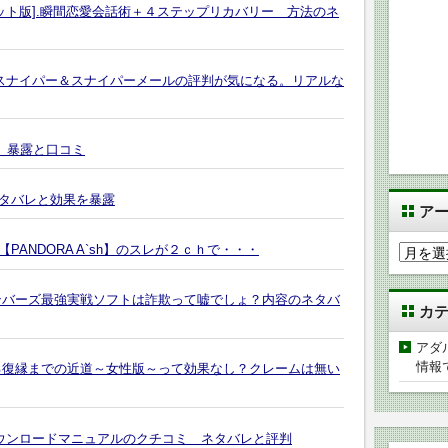
ット版].瞬間恋愛会話術＋４ステップリカバリー 方法のネ
ンスナイパー＆スナイパーメールの評判が気になる。リアルな
バレ 暴露と口コミ
タバレと効果を暴露
ア
ANDORA A`sh】のスレが２ｃｈで・・・
ア
ー
カ
ンバーズ最強実戦ソフトは詐欺って嘘でしょ？内容のネタバ
カ
イ
ブ
アダ
情報
る復縁までの近道～女性版～って効果なし？クレームは無い
ダウンロードマニュアルのクチコミ ネタバレと評判