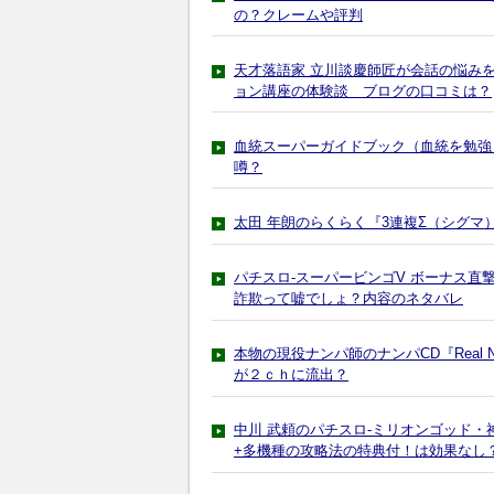
の？クレームや評判
天才落語家 立川談慶師匠が会話の悩み
ョン講座の体験談 ブログの口コミは？
血統スーパーガイドブック（血統を勉強
噂？
太田 年朗のらくらく『3連複Σ（シグ
パチスロ-スーパービンゴV ボーナス直
詐欺って嘘でしょ？内容のネタバレ
本物の現役ナンパ師のナンパCD『Real 
が２ｃｈに流出？
中川 武頼のパチスロ-ミリオンゴッド・神
+多機種の攻略法の特典付！は効果なし