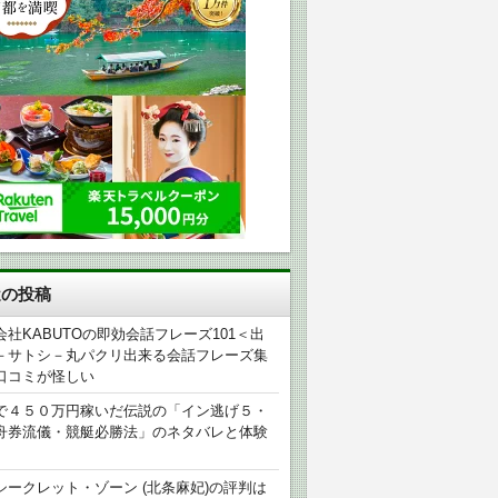
近の投稿
会社KABUTOの即効会話フレーズ101＜出
－サトシ－丸パクリ出来る会話フレーズ集
口コミが怪しい
で４５０万円稼いだ伝説の「イン逃げ５・
舟券流儀・競艇必勝法」のネタバレと体験
シークレット・ゾーン (北条麻妃)の評判は