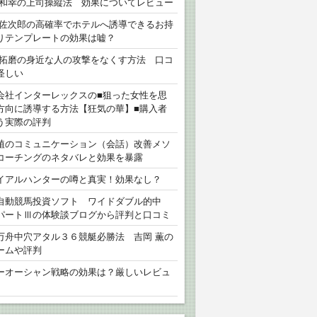
 和幸の上司操縦法 効果についてレビュー
 佐次郎の高確率でホテルへ誘導できるお持
りテンプレートの効果は嘘？
 拓磨の身近な人の攻撃をなくす方法 口コ
怪しい
会社インターレックスの■狙った女性を思
方向に誘導する方法【狂気の華】■購入者
う実際の評判
植のコミュニケーション（会話）改善メソ
コーチングのネタバレと効果を暴露
イアルハンターの噂と真実！効果なし？
自動競馬投資ソフト ワイドダブル的中
パートⅢの体験談ブログから評判と口コミ
万舟中穴アタル３６競艇必勝法 吉岡 薫の
ームや評判
ーオーシャン戦略の効果は？厳しいレビュ