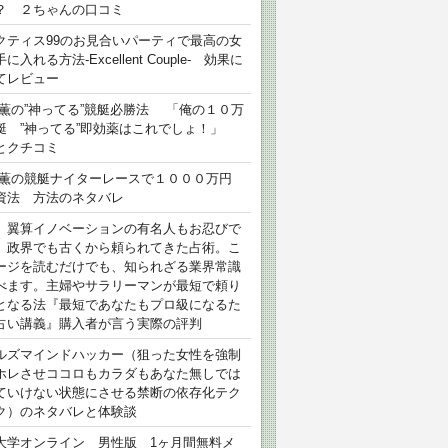
？ ２ちゃんの口コミ
クティス99のお見合いパーティで最高の女
に入れる方法-Excellent Couple- 効果に
てレビュー
 薫の”神ってる”競艇必勝法 「俺の１０万
艇 ”神ってる”即効薬はこれでしょ！」
とクチコミ
 薫の競艇ナイターレースで１０００万円
資法 方法のネタバレ
）翼算イノベーションの有名人もお忍びで
、政界でも古くから頼られてきた占術。こ
ージを読むだけでも、知られざる業界常識
べます。主婦やサラリーマンが最短で頼り
となる法『最短であなたもプロ級になるた
占い講義』購入者が言う実際の評判
ルズマインドハッカー（狙った女性を強制
ホレさせココロもカラダもあなた無しでは
ていけない状態にさせる禁断の依存化テク
ク）のネタバレと体験談
大学オンライン 男性版 1ヶ月間無料メ