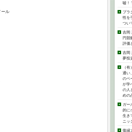
嘘！
メール
プラ
性を手
つい
吉岡
円競
評価
吉岡
夢投
（有
通い
のペ
、
が学
の人
めの
ガー
的に
生き
ニッ
復縁