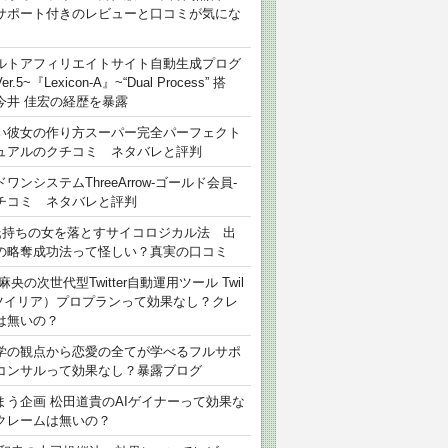
サポート付きのレビューと口コミが気にな
ルトアフィリエイトサイト自動生成プログ
r.5~『Lexicon-A』~“Dual Process” 搭
今井 佳宏の経歴を暴露
い彼女の作り方スーパー完全パーフェクト
ュアルのクチコミ ネタバレと評判
ワンシステムThreeArrow-ゴールド会員-
チコミ ネタバレと評判
氏持ちの女を落とすサイコロジカル法 出
の略奪成功法って怪しい？真実の口コミ
麻央の次世代型Twitter自動運用ツール Twil
（ツイリア）プロプランって効果なし？クレ
は無いの？
学の観点から恋愛の全てが学べるフルサポ
コンサルって効果なし？暴露ブログ
まう企画 松田道貴のAIゲイナーって効果な
クレームは無いの？