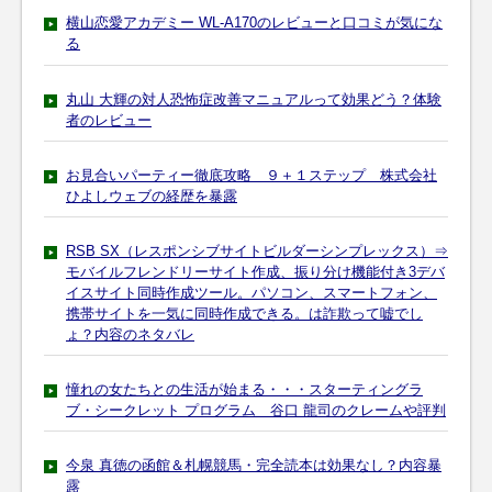
横山恋愛アカデミー WL-A170のレビューと口コミが気にな
る
丸山 大輝の対人恐怖症改善マニュアルって効果どう？体験
者のレビュー
お見合いパーティー徹底攻略 ９＋１ステップ 株式会社
ひよしウェブの経歴を暴露
RSB SX（レスポンシブサイトビルダーシンプレックス）⇒
モバイルフレンドリーサイト作成、振り分け機能付き3デバ
イスサイト同時作成ツール。パソコン、スマートフォン、
携帯サイトを一気に同時作成できる。は詐欺って嘘でし
ょ？内容のネタバレ
憧れの女たちとの生活が始まる・・・スターティングラ
ブ・シークレット プログラム 谷口 龍司のクレームや評判
今泉 真徳の函館＆札幌競馬・完全読本は効果なし？内容暴
露