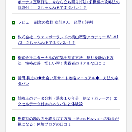
ボーナス直撃打法。今なら立ち回り打法+多機種の攻略法の
特典付！ ２ちゃんねるでネタバレ！？
ラピュ 副業の廣野 友則さん 経歴と評判
株式会社 ウェスポーランドの横山恋愛アカデミー WL-A1
70 ２ちゃんねるでネタバレ！？
株式会社エターナルの短気を治す方法 怒りを静める方
法 性格改善 怪しい噂！実践者のリアルな口コミ
折田 将之の◆出会い系サイト攻略マニュアル◆ 方法のネ
タバレ
競輪王のデータ分析（過去１０年分 約２７万レース）エ
クセルデータ付きのネタバレと体験談
思春期の勃起力を取り戻す方法 －Mens Revival－の効果が
気になる！体験ブログの口コミ