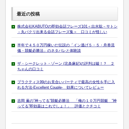
最近の投稿
株式会社KABUTOの即効会話フレーズ101＜出水聡－サトシ
－丸パクリ出来る会話フレーズ集＞ 口コミが怪しい
半年で４５０万円稼いだ伝説の「イン逃げ５・５・舟券流
儀・競艇必勝法」のネタバレと体験談
ザ・シークレット・ゾーン (北条麻妃)の評判は嘘！？ ２
ちゃんの口コミ
プラクティス99のお見合いパーティで最高の女性を手に入
れる方法-Excellent Couple- 効果についてレビュー
吉岡 薫の”神ってる”競艇必勝法 「俺の１０万円競艇 ”神
ってる”即効薬はこれでしょ！」 評価とクチコミ