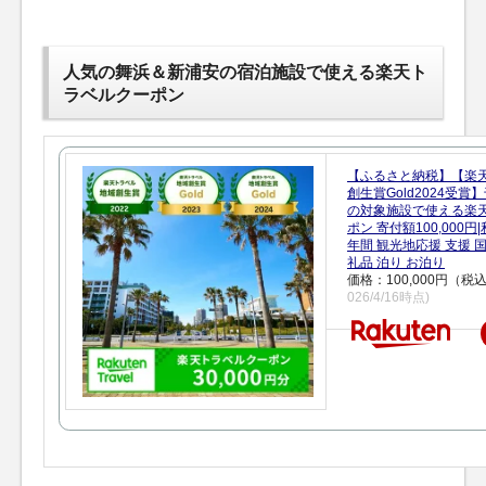
人気の舞浜＆新浦安の宿泊施設で使える楽天ト
ラベルクーポン
【ふるさと納税】【楽
創生賞Gold2024受
の対象施設で使える楽
ポン 寄付額100,000
年間 観光地応援 支援 
礼品 泊り お泊り
価格：100,000円（税
026/4/16時点)