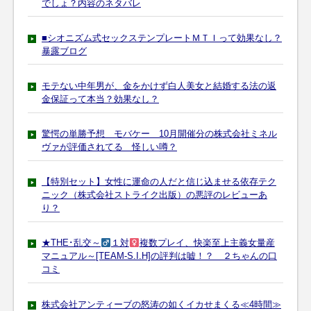
でしょ？内容のネタバレ
■シオニズム式セックステンプレートＭＴＩって効果なし？
暴露ブログ
モテない中年男が、金をかけず白人美女と結婚する法の返
金保証って本当？効果なし？
驚愕の単勝予想 モバケー 10月開催分の株式会社ミネル
ヴァが評価されてる 怪しい噂？
【特別セット】女性に運命の人だと信じ込ませる依存テク
ニック（株式会社ストライク出版）の悪評のレビューあ
り？
★THE･乱交～
１対
複数プレイ、快楽至上主義女量産
マニュアル～[TEAM-S.I.H]の評判は嘘！？ ２ちゃんの口
コミ
株式会社アンティーブの怒涛の如くイカせまくる≪4時間≫