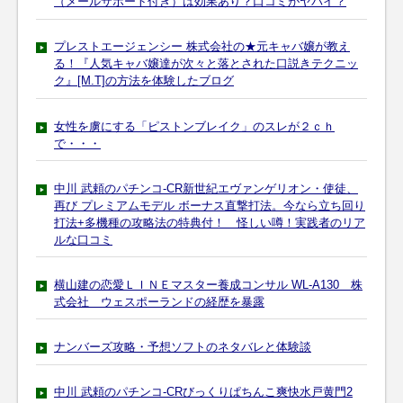
（メールサポート付き）は効果あり？口コミがヤバイ？
プレストエージェンシー 株式会社の★元キャバ嬢が教え
る！『人気キャバ嬢達が次々と落とされた口説きテクニッ
ク』[M.T]の方法を体験したブログ
女性を虜にする「ピストンブレイク」のスレが２ｃｈ
で・・・
中川 武頼のパチンコ-CR新世紀エヴァンゲリオン・使徒、
再び プレミアムモデル ボーナス直撃打法。今なら立ち回り
打法+多機種の攻略法の特典付！ 怪しい噂！実践者のリア
ルな口コミ
横山建の恋愛ＬＩＮＥマスター養成コンサル WL-A130 株
式会社 ウェスポーランドの経歴を暴露
ナンバーズ攻略・予想ソフトのネタバレと体験談
中川 武頼のパチンコ-CRびっくりぱちんこ爽快水戸黄門2