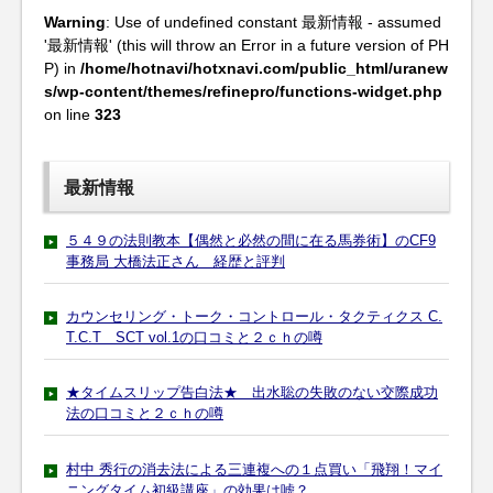
Warning
: Use of undefined constant 最新情報 - assumed
'最新情報' (this will throw an Error in a future version of PH
P) in
/home/hotnavi/hotxnavi.com/public_html/uranew
s/wp-content/themes/refinepro/functions-widget.php
on line
323
最新情報
５４９の法則教本【偶然と必然の間に在る馬券術】のCF9
事務局 大橋法正さん 経歴と評判
カウンセリング・トーク・コントロール・タクティクス C.
T.C.T SCT vol.1の口コミと２ｃｈの噂
★タイムスリップ告白法★ 出水聡の失敗のない交際成功
法の口コミと２ｃｈの噂
村中 秀行の消去法による三連複への１点買い「飛翔！マイ
ニングタイム初級講座」の効果は嘘？