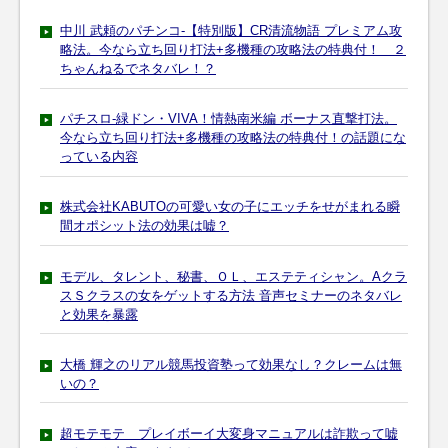
中川 武頼のパチンコ-【特別版】CR清流物語 プレミアム攻
略法。今なら立ち回り打法+多機種の攻略法の特典付！ ２
ちゃんねるでネタバレ！？
パチスロ-緑ドン・VIVA！情熱南米編 ボーナス直撃打法。
今なら立ち回り打法+多機種の攻略法の特典付！の話題にな
っている内容
株式会社KABUTOの可愛い女の子にエッチをせがまれる瞬
間オポシット法の効果は嘘？
モデル、タレント、秘書、ＯＬ、エステティシャン。Aクラ
スＳクラスの女をゲットする方法 音声セミナーのネタバレ
と効果を暴露
大橋 輝之のリアル競馬投資塾って効果なし？クレームは無
いの？
超モテモテ プレイボーイ大変身マニュアルは詐欺って嘘