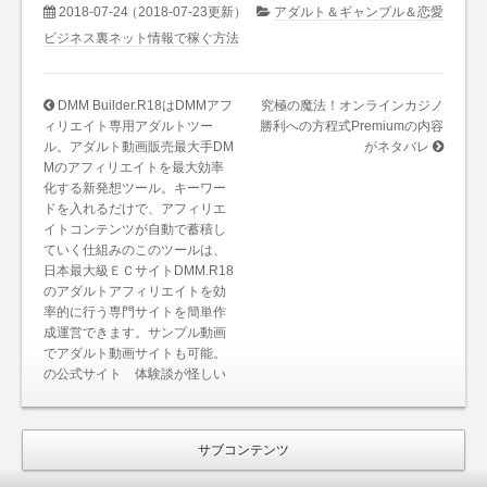
2018-07-24
（2018-07-23更新）
アダルト＆ギャンブル＆恋愛
ビジネス裏ネット情報で稼ぐ方法
DMM Builder.R18はDMMアフ
究極の魔法！オンラインカジノ
ィリエイト専用アダルトツー
勝利への方程式Premiumの内容
ル。アダルト動画販売最大手DM
がネタバレ
Mのアフィリエイトを最大効率
化する新発想ツール。キーワー
ドを入れるだけで、アフィリエ
イトコンテンツが自動で蓄積し
ていく仕組みのこのツールは、
日本最大級ＥＣサイトDMM.R18
のアダルトアフィリエイトを効
率的に行う専門サイトを簡単作
成運営できます。サンプル動画
でアダルト動画サイトも可能。
の公式サイト 体験談が怪しい
サブコンテンツ