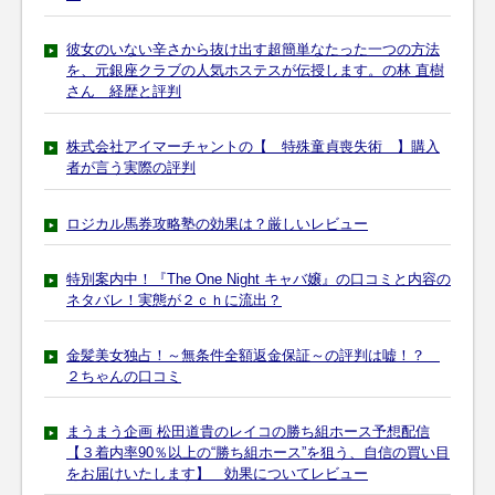
彼女のいない辛さから抜け出す超簡単なたった一つの方法
を、元銀座クラブの人気ホステスが伝授します。の林 直樹
さん 経歴と評判
株式会社アイマーチャントの【 特殊童貞喪失術 】購入
者が言う実際の評判
ロジカル馬券攻略塾の効果は？厳しいレビュー
特別案内中！『The One Night キャバ嬢』の口コミと内容の
ネタバレ！実態が２ｃｈに流出？
金髪美女独占！～無条件全額返金保証～の評判は嘘！？
２ちゃんの口コミ
まうまう企画 松田道貴のレイコの勝ち組ホース予想配信
【３着内率90％以上の“勝ち組ホース”を狙う、自信の買い目
をお届けいたします】 効果についてレビュー