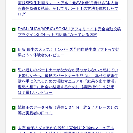
実践SEX生動画＆マニュアル！元AV女優“月野りさ”本人自
ら責任監修＆執筆、そしてサポート！の方法を体験したブ
ログ
DMM+DUGA(APEX)+SOKMILアフィリエイト完全自動投稿
プラグイン3点セットの話題になっている内容
伊藤 修生の大人気！ナンバ－ズ予想自動生成ソフトって効
果どう？体験者のレビュー
思い通りのパートナーがなかなか見つからないと感じてい
る婚活女子へ。最良のパートナーを見つけ、幸せな結婚生
活を手に入れるための活動マニュアル「結果を出す婚活」
理想の相手に出会い結婚するために【再販権付】の効果
は？厳しいレビュー
競輪王のデータ分析（過去１０年分 約２７万レース）の
噂と実践者の口コミ
大石 倫子のダメ男から脱却！完全版”女”操作マニュアル