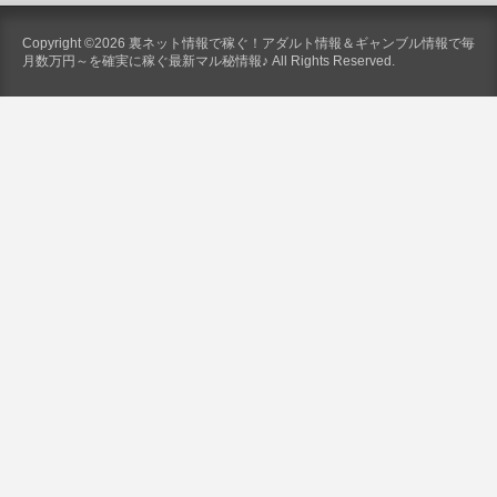
Copyright ©2026 裏ネット情報で稼ぐ！アダルト情報＆ギャンブル情報で毎
月数万円～を確実に稼ぐ最新マル秘情報♪ All Rights Reserved.