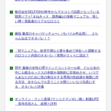
株式会社SELFISHの昨年からマスコミで話題となっている
競馬ソフト｢まねきっＸ 競馬編｣の攻略マニュアル 怪し
い噂！実践者のリアルな口コミ
麻枝 數彦のキャバゲッチュー♪（モバイル申込用） ２ち
ゃんねるでネタバレ！？
「Mマニュアル」欲求不満な人妻を集めてM女へと調教する
の口コミと内容のネタバレ！実態が２ｃｈに流出？
田中 義俊の女性心理マインドコントロール術 どんな女の
中にも眠るセックスの本能を強制的に目覚めさせ、いつで
もあなたのために性の奉仕をする専用の性奴隷を無限に作
る方法 女をなんでも言うことを聞くいいなり玩具にす
る ネタバレと評価
オンライン・クンニ道場 (クンニクマン)の（株）刺激LIFE
長寺忠浩さん 経歴と評判