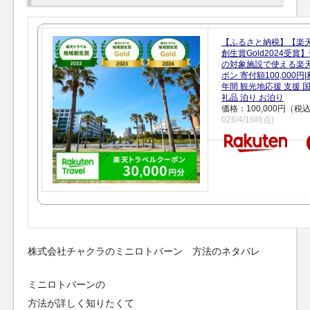
【ふるさと納税】【楽
創生賞Gold2024受
の対象施設で使える楽
ポン 寄付額100,000
年間 観光地応援 支援 
礼品 泊り お泊り
価格：100,000円（税
026/4/16時点)
株式会社チャクラのミニロトバーン 方法のネタバレ
ミニロトバーンの
方法が詳しく知りたくて