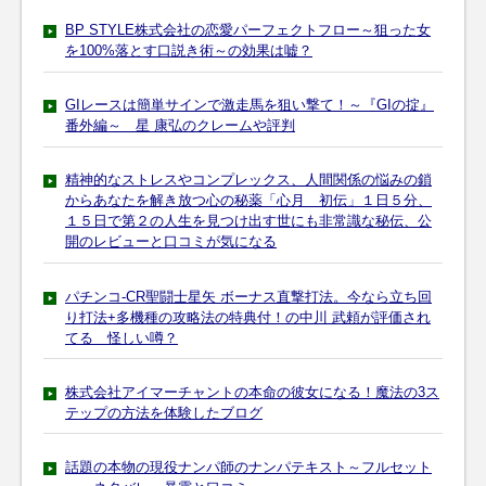
BP STYLE株式会社の恋愛パーフェクトフロー～狙った女
を100%落とす口説き術～の効果は嘘？
GIレースは簡単サインで激走馬を狙い撃て！～『GIの掟』
番外編～ 星 康弘のクレームや評判
精神的なストレスやコンプレックス、人間関係の悩みの鎖
からあなたを解き放つ心の秘薬「心月 初伝」１日５分、
１５日で第２の人生を見つけ出す世にも非常識な秘伝、公
開のレビューと口コミが気になる
パチンコ-CR聖闘士星矢 ボーナス直撃打法。今なら立ち回
り打法+多機種の攻略法の特典付！の中川 武頼が評価され
てる 怪しい噂？
株式会社アイマーチャントの本命の彼女になる！魔法の3ス
テップの方法を体験したブログ
話題の本物の現役ナンパ師のナンパテキスト～フルセット