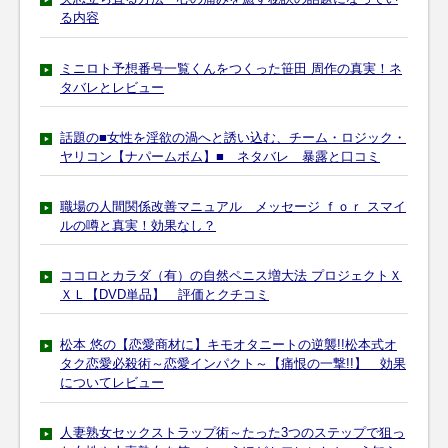
る内容
ミニロト予想番号一覧くんをつくった笹田 周作の真実！ネ
タバレとレビュー
話題の■女性を淫欲の渦へと誘い込む、チーム・ロジック・
ヤリコン【ナパームボム】■ ネタバレ 暴露と口コミ
職場の人間関係改善マニュアル メッセージ ｆｏｒ スマイ
ルの噂と真実！効果なし？
ココロとカラダ（有）の自然ペニス増大法 プロジェクトＸ
ＸＬ【DVD単品】 評価とクチコミ
松本 悠の【恋愛商材に】キモオタニートの逆襲!!松本式オ
タク恋愛必殺術～恋愛インパクト～【痛恨の一撃!!】 効果
についてレビュー
人妻熟女セックストラップ術～たった3つのステップで狙っ