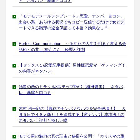
～ ネタバレ 暴露と口コミ
「モテモテメールテンプレート」恋愛、ナンパ、合コン、
出会い系、あらゆる状況でもコピー送信するだけで女とデ
ートできる雛形の返金保証って本当？効果なし？
Perfect Communication ～あなたの人生を明るく変える会
話術～の井上 祐介さん 経歴と評判
【セックス１/恋愛記事提供】男性版恋愛マーケティング！
の内容がネタバレ
話題の恋のミラクル8ステップDVD【植田愛美】 ネタバ
レ 暴露と口コミ
木村 浩一郎の【既存のナンパノウハウを完全破壊！】 ３
６５日で４８人斬り！を達成する【逆ナンパ】成功法！の
ネタバレ！評判と怪しい噂
モテる男の魅力の真の理由と秘密を公開！「カリスマの重