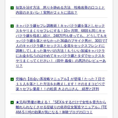
短気を治す方法 怒りを静める方法 性格改善の口コミと
内容のネタバレ！実態が２ｃｈに流出？
キャバクラ嬢セフレ調教術！キャバクラ嬢を落としセック
スをヤリまくりセフレにする！10ヶ月間、68回も同じキャ
バクラ嬢を指名し続け、248万円も使っても、どうしてもキ
ャバクラ嬢を落とせなかった36歳のブサイク男が、30日で7
人のキャバクラ嬢とセックスし全員をセックスフレンドに
調教してしまった激ヤバの方法！もういい加減キャバクラ
にお金を払うのはやめてキャバクラ嬢とタダでセックスを
ヤリまくってください！（田中 義俊）の悪評のレビューあ
り？
究極の【出会い系攻略マニュアル】が登場！たった７日で
１１人を落とした方法をお教えします！そのままコピペで
楽々セフレ量産！！の松原 きよのぶさん 経歴と評判
★元AV男優が教える！『SEXをするだけで女性を貴方から
離れられなくさせる掟破りの依存症女製造マニュアル』[TE
AM-S.I.H]の効果が気になる！体験ブログの口コミ