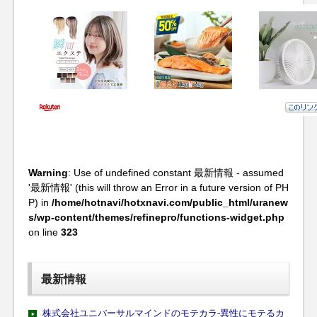
Warning
: Use of undefined constant 最新情報 - assumed
'最新情報' (this will throw an Error in a future version of PH
P) in
/home/hotnavi/hotxnavi.com/public_html/uranew
s/wp-content/themes/refinepro/functions-widget.php
on line
323
最新情報
株式会社ユニバーサルマインドのモテカラ-異性にモテるカ