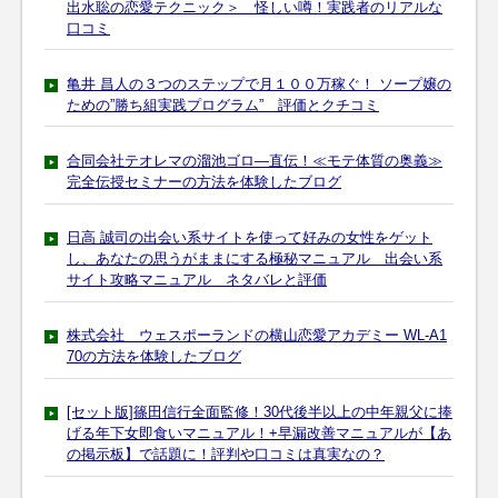
出水聡の恋愛テクニック＞ 怪しい噂！実践者のリアルな
口コミ
亀井 昌人の３つのステップで月１００万稼ぐ！ ソープ嬢の
ための”勝ち組実践プログラム” 評価とクチコミ
合同会社テオレマの溜池ゴロ―直伝！≪モテ体質の奥義≫
完全伝授セミナーの方法を体験したブログ
日高 誠司の出会い系サイトを使って好みの女性をゲット
し、あなたの思うがままにする極秘マニュアル 出会い系
サイト攻略マニュアル ネタバレと評価
株式会社 ウェスポーランドの横山恋愛アカデミー WL-A1
70の方法を体験したブログ
[セット版]篠田信行全面監修！30代後半以上の中年親父に捧
げる年下女即食いマニュアル！+早漏改善マニュアルが【あ
の掲示板】で話題に！評判や口コミは真実なの？