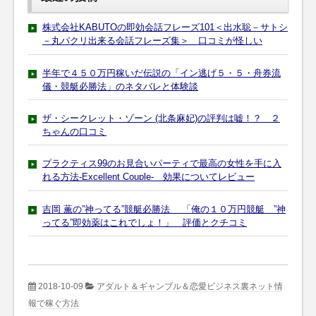
株式会社KABUTOの即効会話フレーズ101＜出水聡－サトシ
－丸パクリ出来る会話フレーズ集＞ 口コミが怪しい
半年で４５０万円稼いだ伝説の「イン逃げ５・５・舟券流
儀・競艇必勝法」のネタバレと体験談
ザ・シークレット・ゾーン (北条麻妃)の評判は嘘！？ ２
ちゃんの口コミ
プラクティス99のお見合いパーティで最高の女性を手に入
れる方法-Excellent Couple- 効果についてレビュー
吉岡 薫の”神ってる”競艇必勝法 「俺の１０万円競艇 ”神
ってる”即効薬はこれでしょ！」 評価とクチコミ
2018-10-09
アダルト＆ギャンブル＆恋愛ビジネス裏ネット情
報で稼ぐ方法