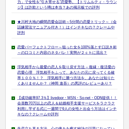
力」で女性を“引き寄せる”恋愛塾。【トリムルティ・ラウン
ジ】は詐欺という噂は本当？あの掲示板での評判
★川村大地の瞬間恋愛会話術～5分間の恋愛トリック～（会
話練習法マニュアル付き！）はインチキなの？クレームや
評判
恋愛パーフェクトフロー～狙った女を100%落とす口説き術
～の口コミと内容のネタバレ！実態が２ｃｈに流出？
浮気相手から最愛の恋人を取り戻す方法 – 復縁・復活愛の
恋愛心理 浮気相手をふって、あなたの元に戻ってくる確
率１００％！？ 浮気相手に勝つ方法を、あなたは知りた
くありませんか？（神岡 進吾）の悪評のレビューあり？
【成功確率97.3％】livedoor・MSN・So-net・ODN提供！！
会員数70万以上の恋人＆結婚相手支援サービスをラクラク
利用し芋ずる式に一週間で9人の女性と出会う方法はインチ
キなの？クレームや評判
失恋立ち直る方法 心の痛みを癒す秘訣の話題になってい