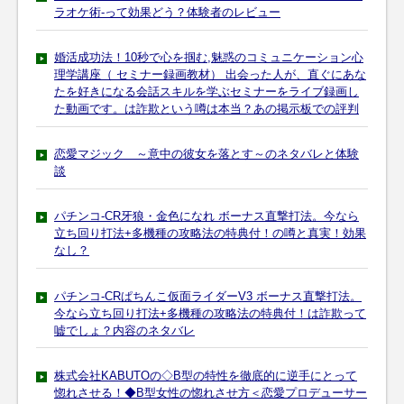
ラオケ術-って効果どう？体験者のレビュー
婚活成功法！10秒で心を掴む,魅惑のコミュニケーション心
理学講座（ セミナー録画教材） 出会った人が、直ぐにあな
たを好きになる会話スキルを学ぶセミナーをライブ録画し
た動画です。は詐欺という噂は本当？あの掲示板での評判
恋愛マジック ～意中の彼女を落とす～のネタバレと体験
談
パチンコ-CR牙狼・金色になれ ボーナス直撃打法。今なら
立ち回り打法+多機種の攻略法の特典付！の噂と真実！効果
なし？
パチンコ-CRぱちんこ仮面ライダーV3 ボーナス直撃打法。
今なら立ち回り打法+多機種の攻略法の特典付！は詐欺って
嘘でしょ？内容のネタバレ
株式会社KABUTOの◇B型の特性を徹底的に逆手にとって
惚れさせる！◆B型女性の惚れさせ方＜恋愛プロデューサー