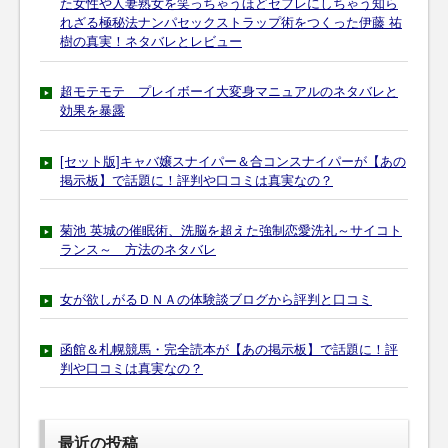
た女性や人妻熟女を笑っちゃうほどセフレにしちゃう知ら
れざる極秘法ナンパセックストラップ術をつくった伊藤 祐
樹の真実！ネタバレとレビュー
超モテモテ プレイボーイ大変身マニュアルのネタバレと
効果を暴露
[セット版]キャバ嬢スナイパー＆合コンスナイパーが【あの
掲示板】で話題に！評判や口コミは真実なの？
菊池 英城の催眠術、洗脳を超えた強制恋愛洗礼～サイコト
ランス～ 方法のネタバレ
女が欲しがるＤＮＡの体験談ブログから評判と口コミ
函館＆札幌競馬・完全読本が【あの掲示板】で話題に！評
判や口コミは真実なの？
最近の投稿