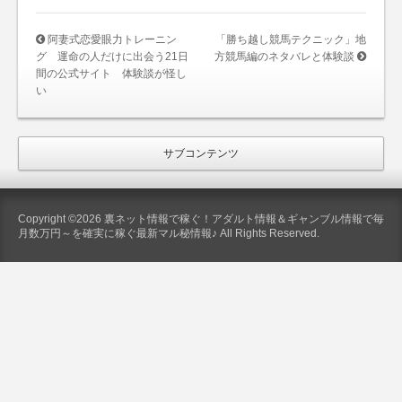
阿妻式恋愛眼力トレーニン
「勝ち越し競馬テクニック」地
グ 運命の人だけに出会う21日
方競馬編のネタバレと体験談
間の公式サイト 体験談が怪し
い
サブコンテンツ
Copyright ©2026 裏ネット情報で稼ぐ！アダルト情報＆ギャンブル情報で毎
月数万円～を確実に稼ぐ最新マル秘情報♪ All Rights Reserved.