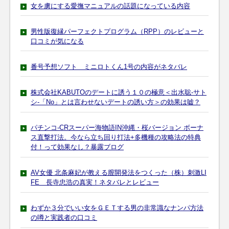
女を虜にする愛撫マニュアルの話題になっている内容
男性版復縁パーフェクトプログラム（RPP）のレビューと
口コミが気になる
番号予想ソフト ミニロトくん1号の内容がネタバレ
株式会社KABUTOのデートに誘う１０の極意＜出水聡-サト
シ-「No」とは言わせないデートの誘い方＞の効果は嘘？
パチンコ-CRスーパー海物語IN沖縄・桜バージョン ボーナ
ス直撃打法。今なら立ち回り打法+多機種の攻略法の特典
付！って効果なし？暴露ブログ
AV女優 北条麻妃が教える膣開発法をつくった（株）刺激LI
FE 長寺忠浩の真実！ネタバレとレビュー
わずか３分でいい女をＧＥＴする男の非常識なナンパ方法
の噂と実践者の口コミ