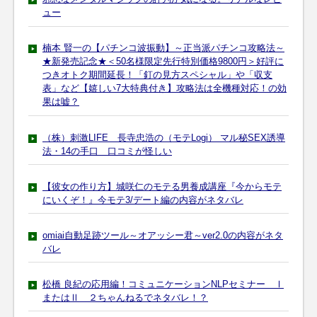
ュー
楠本 賢一の【パチンコ波振動】～正当派パチンコ攻略法～
★新発売記念★＜50名様限定先行特別価格9800円＞好評に
つきオトク期間延長！「釘の見方スペシャル」や「収支
表」など【嬉しい7大特典付き】攻略法は全機種対応！の効
果は嘘？
（株）刺激LIFE 長寺忠浩の（モテLogi） マル秘SEX誘導
法・14の手口 口コミが怪しい
【彼女の作り方】城咲仁のモテる男養成講座『今からモテ
にいくぞ！』今モテ3/デート編の内容がネタバレ
omiai自動足跡ツール～オアッシー君～ver2.0の内容がネタ
バレ
松橋 良紀の応用編！コミュニケーションNLPセミナー Ⅰ
またはⅡ ２ちゃんねるでネタバレ！？