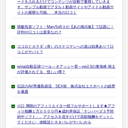
ードを入れるだけでコンテンツが自動で蓄積していきま
す。サンプル動画でアダルト動画サイトやアイドル動画サ
イトの展開も可能。 本当の口コミ
競艇投資ソフト・MarySoft３が【あの掲示板】で話題に！
評判や口コミは真実なの？
ココロとカラダ（有）のスケコマシへの道は効果あり？口
コミがヤバイ？
omiai自動足跡ツール～オアッシー君～ver2.0の東海林 裕士
が評価されてる 怪しい噂？
伝説のAV男優島袋流 SEX術 株式会社エスポートの経歴
を暴露
小口 博朗のアフィリエイター様フルサポートします★アフ
ィリ報酬１万００００円★成約率保証「ナンバーズ３予想
的中ソフト」。アクセスを流すだけで高額報酬をゲットし
てください 体験談とネタバレがヤバいかも