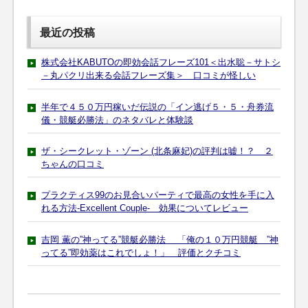
最近の投稿
株式会社KABUTOの即効会話フレーズ101＜出水聡－サトシ
－丸パクリ出来る会話フレーズ集＞ 口コミが怪しい
半年で４５０万円稼いだ伝説の「イン逃げ５・５・舟券流
儀・競艇必勝法」のネタバレと体験談
ザ・シークレット・ゾーン (北条麻妃)の評判は嘘！？ ２
ちゃんの口コミ
プラクティス99のお見合いパーティで最高の女性を手に入
れる方法-Excellent Couple- 効果についてレビュー
吉岡 薫の”神ってる”競艇必勝法 「俺の１０万円競艇 ”神
ってる”即効薬はこれでしょ！」 評価とクチコミ