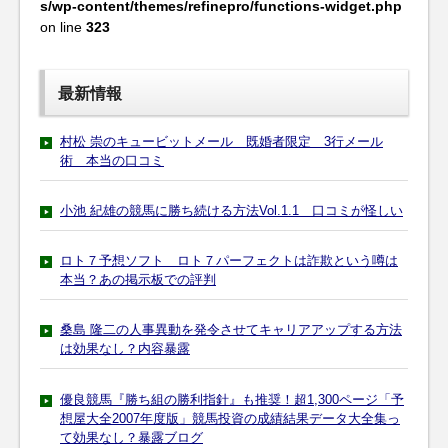
s/wp-content/themes/refinepro/functions-widget.php
on line
323
最新情報
村松 崇のキュービットメール 既婚者限定 3行メール
術 本当の口コミ
小池 紀雄の競馬に勝ち続ける方法Vol.1.1 口コミが怪しい
ロト７予想ソフト ロト７パーフェクトは詐欺という噂は
本当？あの掲示板での評判
桑島 隆二の人事異動を発令させてキャリアアップする方法
は効果なし？内容暴露
優良競馬『勝ち組の勝利指針』も推奨！超1,300ページ「予
想屋大全2007年度版」競馬投資の成績結果データ大全集っ
て効果なし？暴露ブログ