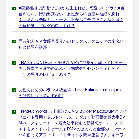
■恋愛相談で悲痛な悩みから生まれた、恋愛プログラム■自
信がない、行動出来ない、女性からの否定や拒絶を恐れ
る、そんな恋愛力マイナス１万からモテて行く方法とは？
の体験談 ブログの口コミは？
元芸能人ＡＶ女優星美りかのセックステクニックのネタバ
レと効果を暴露
TRANS CONTROL ～好きな女性に声をかけ誘い出しデート
をし告白するまでの流れ～（株式会社センシティビティ
ー）の悪評のレビューあり？
女性のためのバランス恋愛術（Love Balance Technique）
の話題になっている内容
Trend-up Works 五十嵐敦のDMM Builder MaxはDMMアフィ
リエイト専用アダルトツール。アダルト動画販売最大手DM
Mのアフィリエイトを最大効率化する新発想ツール。アダ
ルトもアイドルもゲームもDMMのほとんど全部のコンテン
ツを使ってアフィリエイトサイトを簡単運営でき、キーワ