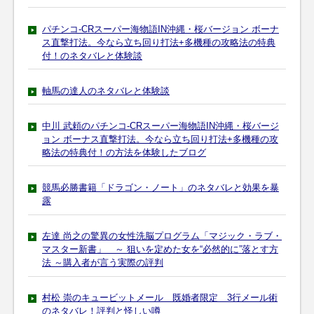
パチンコ-CRスーパー海物語IN沖縄・桜バージョン ボーナ
ス直撃打法。今なら立ち回り打法+多機種の攻略法の特典
付！のネタバレと体験談
軸馬の達人のネタバレと体験談
中川 武頼のパチンコ-CRスーパー海物語IN沖縄・桜バージ
ョン ボーナス直撃打法。今なら立ち回り打法+多機種の攻
略法の特典付！の方法を体験したブログ
競馬必勝書籍「ドラゴン・ノート」のネタバレと効果を暴
露
左達 尚之の驚異の女性洗脳プログラム「マジック・ラブ・
マスター新書」 ～ 狙いを定めた女を“必然的に”落とす方
法 ～購入者が言う実際の評判
村松 崇のキュービットメール 既婚者限定 3行メール術
のネタバレ！評判と怪しい噂