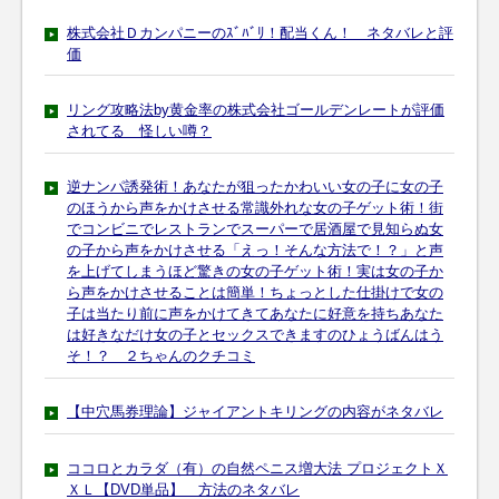
株式会社Ｄカンパニーのｽﾞﾊﾞﾘ！配当くん！ ネタバレと評
価
リング攻略法by黄金率の株式会社ゴールデンレートが評価
されてる 怪しい噂？
逆ナンパ誘発術！あなたが狙ったかわいい女の子に女の子
のほうから声をかけさせる常識外れな女の子ゲット術！街
でコンビニでレストランでスーパーで居酒屋で見知らぬ女
の子から声をかけさせる「えっ！そんな方法で！？」と声
を上げてしまうほど驚きの女の子ゲット術！実は女の子か
ら声をかけさせることは簡単！ちょっとした仕掛けで女の
子は当たり前に声をかけてきてあなたに好意を持ちあなた
は好きなだけ女の子とセックスできますのひょうばんはう
そ！？ ２ちゃんのクチコミ
【中穴馬券理論】ジャイアントキリングの内容がネタバレ
ココロとカラダ（有）の自然ペニス増大法 プロジェクトＸ
ＸＬ【DVD単品】 方法のネタバレ