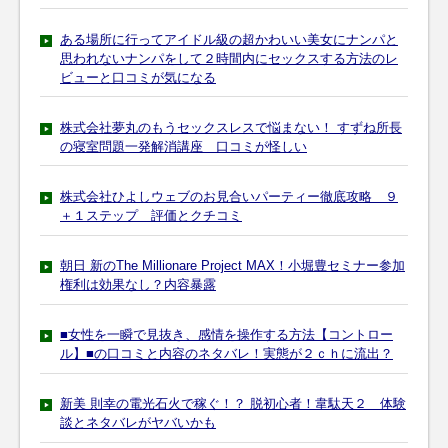
ある場所に行ってアイドル級の超かわいい美女にナンパと
思われないナンパをして２時間内にセックスする方法のレ
ビューと口コミが気になる
株式会社夢丸のもうセックスレスで悩まない！ すずね所長
の寝室問題一発解消講座 口コミが怪しい
株式会社ひよしウェブのお見合いパーティー徹底攻略 ９
＋１ステップ 評価とクチコミ
朝日 新のThe Millionare Project MAX！小堀豊セミナー参加
権利は効果なし？内容暴露
■女性を一瞬で見抜き、感情を操作する方法【コントロー
ル】■の口コミと内容のネタバレ！実態が２ｃｈに流出？
新美 則幸の電光石火で稼ぐ！？ 脱初心者！韋駄天２ 体験
談とネタバレがヤバいかも