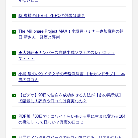
ルなレビュー
蔡 東植のLEVEL ZEROの効果は嘘？
The Millionare Project MAX！小堀豊セミナー参加権利の朝
日 新さん 経歴と評判
★大好評★ナンバーズ自動生成ソフトのスレが２ｃｈ
で・・・
小島 敏のバツイチ女子の恋愛教科書 【セカンドラブ】 本
当の口コミ
【ビデオ】90日で告白を成功させる方法が【あの掲示板】
で話題に！評判や口コミは真実なの？
PDF版『30日で！コワイくらいモテる男に生まれ変わる184
の魔法!』って怪しい？真実の口コミ
邪悪なメンタルマジックの評判が気になる。リアルなレビ