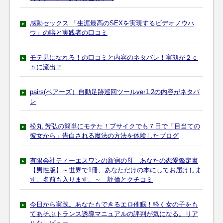
感動セックス 「生涯最高のSEXを実現するビデオノウハ
ウ」の噂と実践者の口コミ
モテ男になれる！の口コミと内容のネタバレ！実態が２ｃ
ｈに流出？
pairs(ペアーズ）自動足跡巡回ツールver1.2の内容がネタバ
レ
松丸 芳弘の簡単にモテた！ブサイクでも７日で「目当ての
彼女から」告白される魔法の方法を体験したブログ
有限会社ティーエスワンの新宿の母 あなたの恋愛鑑定書
【男性版】～世界で1冊、あなただけの本にしてお届けしま
す。名前も入ります。～ 評価とクチコミ
今日から実践。あなたもできるエロ催眠！軽く女の子をも
てあそぶトランス誘導マニュアルの評判が気になる。リア