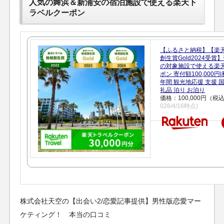
人気の舞浜＆新浦安の宿泊施設で使える楽天ト
ラベルクーポン
【ふるさと納税】【楽
創生賞Gold2024受
の対象施設で使える楽
ポン 寄付額100,000
年間 観光地応援 支援 
礼品 泊り お泊り
価格：100,000円（税
026/4/16時点)
株式会社天空の【出会い2/恋愛記事提供】男性版恋愛マー
ケティング！ 本当の口コミ