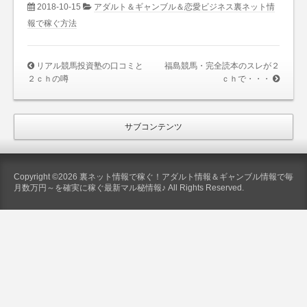
2018-10-15
アダルト＆ギャンブル＆恋愛ビジネス裏ネット情
報で稼ぐ方法
リアル競馬投資塾の口コミと
福島競馬・完全読本のスレが２
２ｃｈの噂
ｃｈで・・・
サブコンテンツ
Copyright ©2026 裏ネット情報で稼ぐ！アダルト情報＆ギャンブル情報で毎
月数万円～を確実に稼ぐ最新マル秘情報♪ All Rights Reserved.