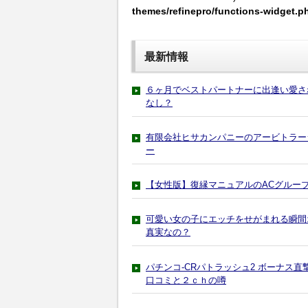
themes/refinepro/functions-widget.p
最新情報
６ヶ月でベストパートナーに出逢い愛さ
なし？
有限会社ヒサカンパニーのアービトラー
ー
【女性版】復縁マニュアルのACグルー
可愛い女の子にエッチをせがまれる瞬間
真実なの？
パチンコ-CRパトラッシュ2 ボーナス
口コミと２ｃｈの噂