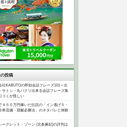
近の投稿
会社KABUTOの即効会話フレーズ101＜出
－サトシ－丸パクリ出来る会話フレーズ集
口コミが怪しい
で４５０万円稼いだ伝説の「イン逃げ５・
舟券流儀・競艇必勝法」のネタバレと体験
シークレット・ゾーン (北条麻妃)の評判は