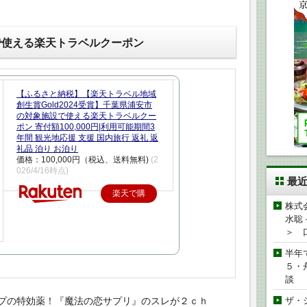
で使える楽天トラベルクーポン
【ふるさと納税】【楽天トラベル地域
創生賞Gold2024受賞】千葉県浦安市
の対象施設で使える楽天トラベルクー
ポン 寄付額100,000円|利用可能期間3
年間 観光地応援 支援 国内旅行 返礼 返
礼品 泊り お泊り
価格：100,000円（税込、送料無料)
(2
026/4/16時点)
最
楽天で購
株式
入
水聡
＞ 
半年
５・
談
プの特効薬！『魔法の恋サプリ』のスレが２ｃｈ
ザ・