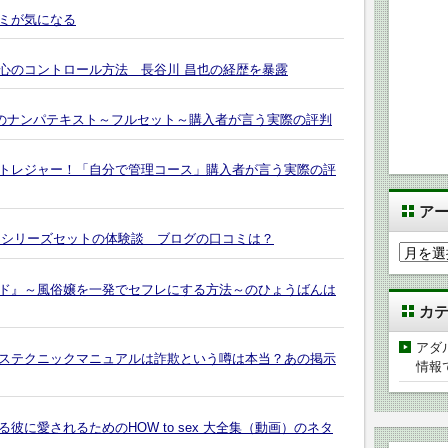
ミが気になる
心のコントロール方法 長谷川 昌也の経歴を暴露
ンパ師のナンパテキスト～フルセット～購入者が言う実際の評判
トレジャー！「自分で管理コース」購入者が言う実際の評
ア
パーシリーズセットの体験談 ブログの口コミは？
ア
ー
ド』～風俗嬢を一発でセフレにする方法～のひょうばんは
カ
カ
イ
ブ
アダ
ステクニックマニュアルは詐欺という噂は本当？あの掲示
情報
に愛されるためのHOW to sex 大全集（動画）のネタ