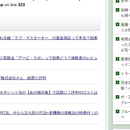
大平
hp
on line
323
吉崎
ち帰
進藤
ミが
れる鍵「ラブ・マスターキー」の返金保証って本当？効果
有限
った
が言
ジ実践会『アービ・ラボ』って効果どう？体験者のレビュ
蔡東
ッド
トラ
プ株式会社さん 経歴と評判
完全
版！
オポシット法が【あの掲示板】で話題に！評判や口コミは
ザ・
クレ
ブル
直撃打法。今なら立ち回り打法+多機種の攻略法の特典付！の
ー