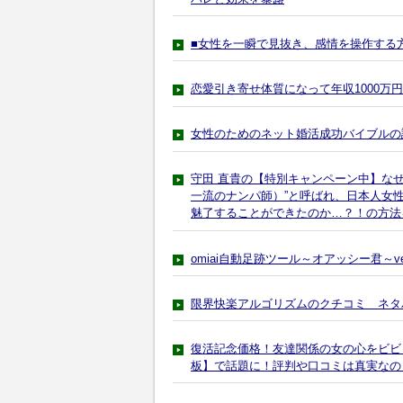
■女性を一瞬で見抜き、感情を操作する
恋愛引き寄せ体質になって年収1000万
女性のためのネット婚活成功バイブルの
守田 直貴の【特別キャンペーン中】な
一流のナンパ師）”と呼ばれ、日本人女
魅了することができたのか…？！の方法
omiai自動足跡ツール～オアッシー君～v
限界快楽アルゴリズムのクチコミ ネタ
復活記念価格！友達関係の女の心をビビ
板】で話題に！評判や口コミは真実なの