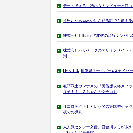
デートできる、誘い方のレビューと口コ
片思いから両思いにさせる誰でも使える
株式会社T-Brainsの本物の現役ナ
株式会社ホリページのデザインサイト・
判
[セット版]風俗嬢スナイパー●スナイ
亀頭戦士ガンナメの『風俗嬢攻略メソッ
うそ！？ ２ちゃんのクチコミ
【エロテク７】という名の実践型セック
板での評判
大人気セクシー女優、百合川さらが教える彼
バレと効果を暴露