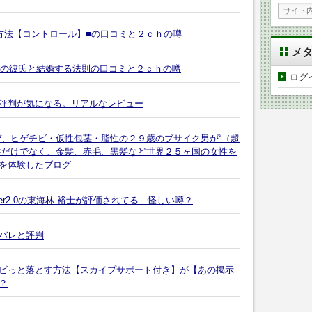
方法【コントロール】■の口コミと２ｃｈの噂
メ
円の彼氏と結婚する法則の口コミと２ｃｈの噂
ログ
評判が気になる。リアルなレビュー
ぜ、ヒゲチビ・仮性包茎・脂性の２９歳のブサイク男が“（超
性だけでなく、金髪、赤毛、黒髪など世界２５ヶ国の女性を
を体験したブログ
er2.0の東海林 裕士が評価されてる 怪しい噂？
バレと評判
ビっと落とす方法【スカイプサポート付き】が【あの掲示
？