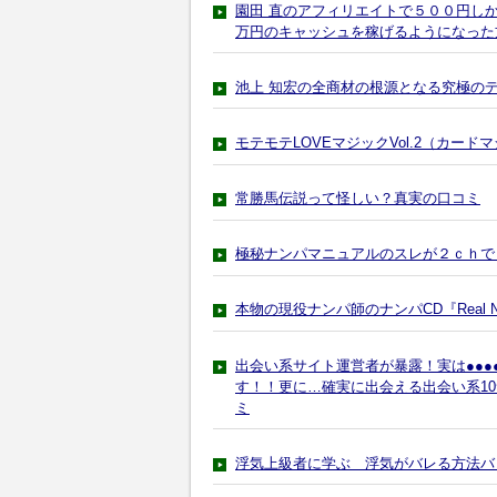
園田 直のアフィリエイトで５００円し
万円のキャッシュを稼げるようになった
池上 知宏の全商材の根源となる究極の
モテモテLOVEマジックVol.2（カー
常勝馬伝説って怪しい？真実の口コミ
極秘ナンパマニュアルのスレが２ｃｈで
本物の現役ナンパ師のナンパCD『Real N
出会い系サイト運営者が暴露！実は●●
す！！更に…確実に出会える出会い系1
ミ
浮気上級者に学ぶ 浮気がバレる方法バ