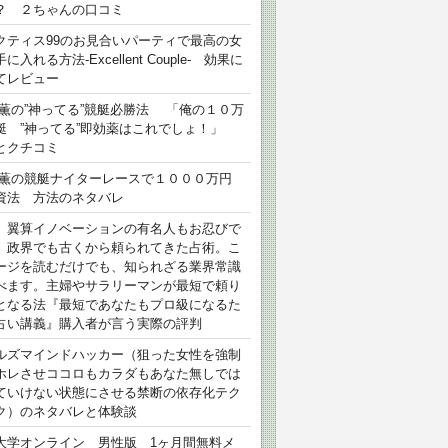
？ ２ちゃんの口コミ
クティス99のお見合いパーティで最高の女
に入れる方法-Excellent Couple- 効果に
てレビュー
 薫の”神ってる”競艇必勝法 「俺の１０万
艇 ”神ってる”即効薬はこれでしょ！」
とクチコミ
 薫の競艇ナイターレースで１０００万円
資法 方法のネタバレ
）翼算イノベーションの有名人もお忍びで
、政界でも古くから頼られてきた占術。こ
ージを読むだけでも、知られざる業界常識
べます。主婦やサラリーマンが最短で頼り
となる法『最短であなたもプロ級になるた
占い講義』購入者が言う実際の評判
ルズマインドハッカー（狙った女性を強制
ホレさせココロもカラダもあなた無しでは
ていけない状態にさせる禁断の依存化テク
ク）のネタバレと体験談
大学オンライン 男性版 1ヶ月間無料メ