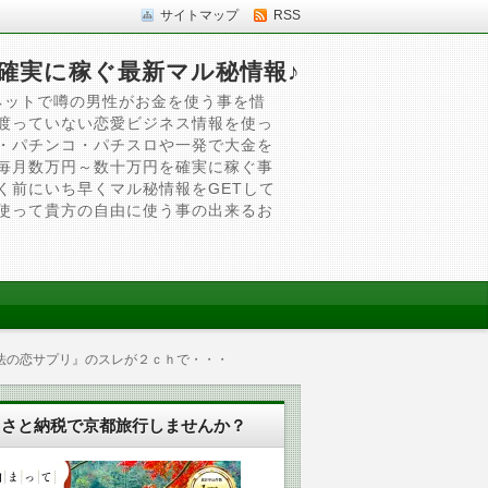
サイトマップ
RSS
確実に稼ぐ最新マル秘情報♪
ネットで噂の男性がお金を使う事を惜
渡っていない恋愛ビジネス情報を使っ
・パチンコ・パチスロや一発で大金を
毎月数万円～数十万円を確実に稼ぐ事
く前にいち早くマル秘情報をGETして
使って貴方の自由に使う事の出来るお
法の恋サプリ』のスレが２ｃｈで・・・
るさと納税で京都旅行しませんか？