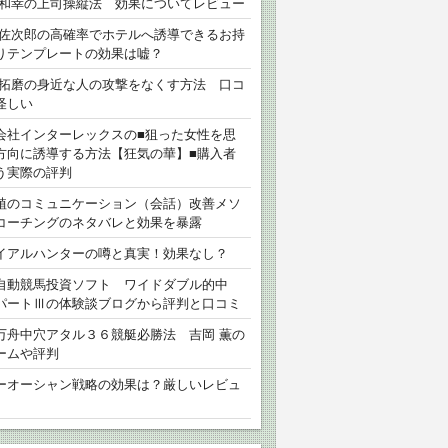
 和幸の上司操縦法 効果についてレビュー
 佐次郎の高確率でホテルへ誘導できるお持
りテンプレートの効果は嘘？
 拓磨の身近な人の攻撃をなくす方法 口コ
怪しい
会社インターレックスの■狙った女性を思
方向に誘導する方法【狂気の華】■購入者
う実際の評判
植のコミュニケーション（会話）改善メソ
コーチングのネタバレと効果を暴露
イアルハンターの噂と真実！効果なし？
自動競馬投資ソフト ワイドダブル的中
パートⅢの体験談ブログから評判と口コミ
万舟中穴アタル３６競艇必勝法 吉岡 薫の
ームや評判
ーオーシャン戦略の効果は？厳しいレビュ