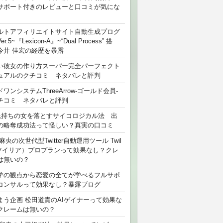
サポート付きのレビューと口コミが気にな
ルトアフィリエイトサイト自動生成プログ
r.5~『Lexicon-A』~“Dual Process” 搭
今井 佳宏の経歴を暴露
い彼女の作り方スーパー完全パーフェクト
ュアルのクチコミ ネタバレと評判
ワンシステムThreeArrow-ゴールド会員-
チコミ ネタバレと評判
氏持ちの女を落とすサイコロジカル法 出
の略奪成功法って怪しい？真実の口コミ
麻央の次世代型Twitter自動運用ツール Twil
（ツイリア）プロプランって効果なし？クレ
は無いの？
学の観点から恋愛の全てが学べるフルサポ
コンサルって効果なし？暴露ブログ
まう企画 松田道貴のAIゲイナーって効果な
クレームは無いの？