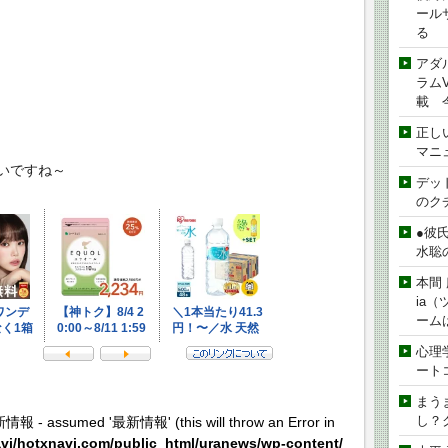
ール
る
アダ
ラムVe
載 
正し
マニ
いですね～
デッド
のク
●彼
水聡
本間 
ia
ーム
心理
ート
まう
し？
新情報 - assumed '最新情報' (this will throw an Error in
vi/hotxnavi.com/public_html/uranews/wp-content/