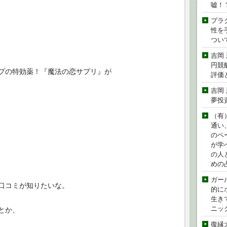
嘘！
プラ
性を手
つい
吉岡
円競
プの特効薬！『魔法の恋サプリ』が
評価
吉岡
夢投
（有
通い
のペ
が学
の人
めの
ガー
口コミが知りたいな。
的に
生き
ニッ
とか、
復縁