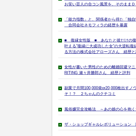
お笑い芸人の合コン風景を、そのままＤ
「能力指数」と、関係者から得た「独自情報
合同会社ネモフィラの経歴を暴露
■ 復縁女性版 ■ あなたと彼だけの
叶える”復縁に大成功した女”の大逆転
る方法の株式会社アローズさん 経歴と
女性が書いた男性のための離婚回避マニュ
RITING 瀬々井勝郎さん 経歴と評判
副業で月間100,000発or20,000
そ！？ ２ちゃんのクチコミ
風俗嬢完全攻略法 ～あの娘の心を抱く
ザ・ショップギャルレボリューション 