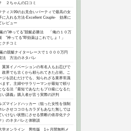
？ ２ちゃんの口コミ
クティス99のお見合いパーティで最高の女
に入れる方法-Excellent Couple- 効果に
てレビュー
 薫の”神ってる”競艇必勝法 「俺の１０万
艇 ”神ってる”即効薬はこれでしょ！」
とクチコミ
 薫の競艇ナイターレースで１０００万円
資法 方法のネタバレ
）翼算イノベーションの有名人もお忍びで
、政界でも古くから頼られてきた占術。こ
ージを読むだけでも、知られざる業界常識
べます。主婦やサラリーマンが最短で頼り
となる法『最短であなたもプロ級になるた
占い講義』購入者が言う実際の評判
ルズマインドハッカー（狙った女性を強制
ホレさせココロもカラダもあなた無しでは
ていけない状態にさせる禁断の依存化テク
ク）のネタバレと体験談
大学オンライン 男性版 1ヶ月間無料メ