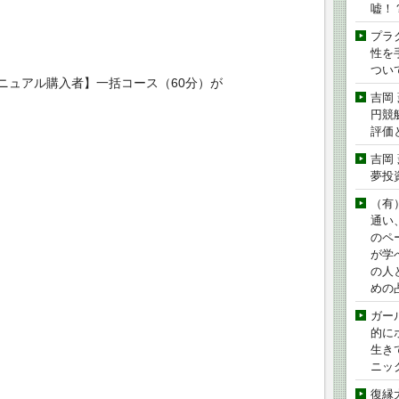
嘘！
プラ
性を手
つい
ニュアル購入者】一括コース（60分）が
吉岡
円競
評価
吉岡
夢投
（有
通い
のペ
が学
の人
めの
ガー
的に
生き
ニッ
復縁