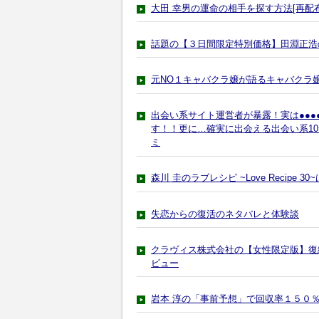
大田 幸男の運命の相手を探す方法[再配
話題の【３日間限定特別価格】田淵正浩
元NO１キャバクラ嬢が語るキャバクラ
出会い系サイト運営者が暴露！実は●●
す！！更に…確実に出会える出会い系1
ミ
森川 圭のラブレシピ ~Love Recipe
失恋からの復活のネタバレと体験談
クラヴィス株式会社の【女性限定版】復縁
ビュー
岩本 淳の「事前予想」で回収率１５０