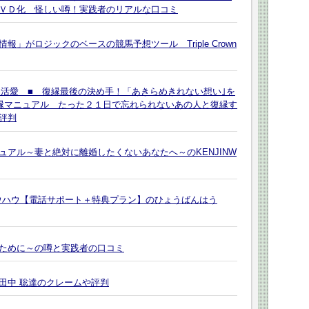
ＶＤ化 怪しい噂！実践者のリアルな口コミ
」がロジックのベースの競馬予想ツール Triple Crown
復活愛 ■ 復縁最後の決め手！「あきらめきれない想い｣を
復縁マニュアル たった２１日で忘れられないあの人と復縁す
評判
アル～妻と絶対に離婚したくないあなたへ～のKENJINW
枚出すノウハウ【電話サポート＋特典プラン】のひょうばんはう
ために～の噂と実践者の口コミ
田中 聡達のクレームや評判