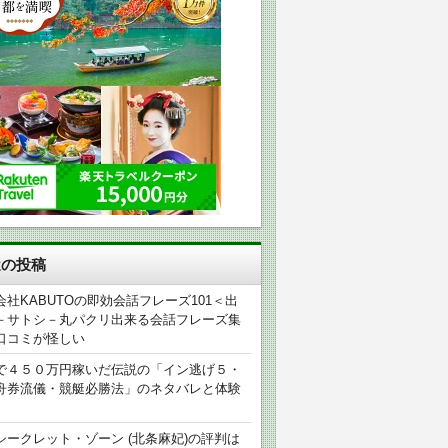
近の投稿
会社KABUTOの即効会話フレーズ101＜出
－サトシ－丸パクリ出来る会話フレーズ集
口コミが怪しい
で４５０万円稼いだ伝説の「イン逃げ５・
舟券流儀・競艇必勝法」のネタバレと体験
シークレット・ゾーン (北条麻妃)の評判は