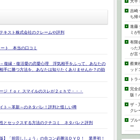
大平
吉崎
ち帰
進藤
ミが
テキスト株式会社のクレームや評判
有限
った
レート 本当の口コミ
が言
蔡東
 – 復縁・復活愛の恋愛心理 浮気相手をふって、あなたの
ッド
相手に勝つ方法を、あなたは知りたくありませんか？の効
トラ
完全
ージ ｆｏｒ スマイルのスレが２ｃｈで・・・
版！
ザ・
イト～革新～のネタバレ！評判と怪しい噂
クレ
ブル
性とセックスする方法のクチコミ ネタバレと評判
ー
版】「前田ししょう」の合コン必勝法ＤＶＤ！ 業界初！