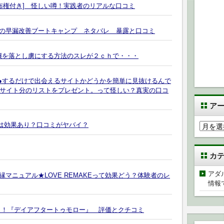
布権付き] 怪しい噂！実践者のリアルな口コミ
の早漏改善ブートキャンプ ネタバレ 暴露と口コミ
嬢を落とし虜にする方法のスレが２ｃｈで・・・
●●するだけで出会えるサイトかどうかを簡単に見抜けるんで
0サイト分のリストをプレゼント。って怪しい？真実の口コ
ア
 30~は効果あり？口コミがヤバイ？
ア
ー
カ
カ
イ
ブ
アダ
マニュアル★LOVE REMAKEって効果どう？体験者のレ
情報
％！『デイアフタートゥモロー』 評価とクチコミ