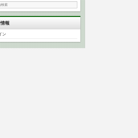
タ情報
イン