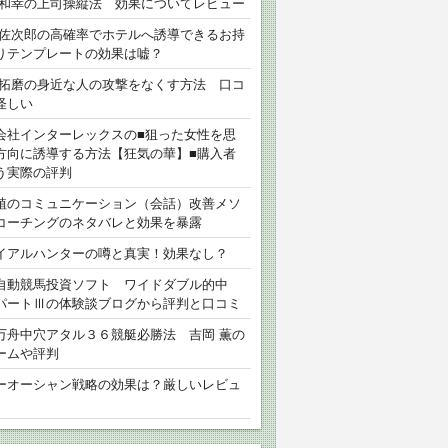
 和幸の上司操縦法 効果についてレビュー
 佐次郎の高確率でホテルへ誘導できるお持
りテンプレートの効果は嘘？
 拓磨の身近な人の攻撃をなくす方法 口コ
怪しい
会社インターレックスの■狙った女性を思
方向に誘導する方法【狂気の華】■購入者
う実際の評判
植のコミュニケーション（会話）改善メソ
コーチングのネタバレと効果を暴露
イアルハンターの噂と真実！効果なし？
自動競馬投資ソフト ワイドダブル的中
パートⅢの体験談ブログから評判と口コミ
万舟中穴アタル３６競艇必勝法 吉岡 薫の
ームや評判
ーオーシャン戦略の効果は？厳しいレビュ