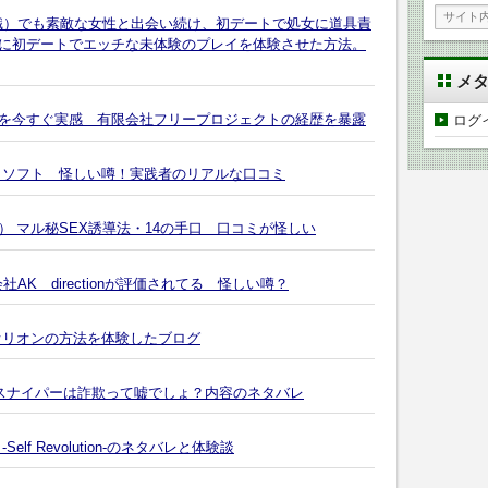
無職）でも素敵な女性と出会い続け、初デートで処女に道具責
に初デートでエッチな未体験のプレイを体験させた方法。
メ
を今すぐ実感 有限会社フリープロジェクトの経歴を暴露
ログ
・ソフト 怪しい噂！実践者のリアルな口コミ
i） マル秘SEX誘導法・14の手口 口コミが怪しい
会社AK directionが評価されてる 怪しい噂？
オリオンの方法を体験したブログ
嬢スナイパーは詐欺って嘘でしょ？内容のネタバレ
f Revolution-のネタバレと体験談