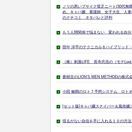
ノリの悪いブサイク貧乏ニート(30代
め。キャバ嬢、看護師、女子大生、人妻
のクチコミ ネタバレと評判
もう人間関係で悩まない 変われる自分
田中 洋平のテクニカル６ハイブリッド
（株）刺激LIFE 長寺忠浩の（モテLog
蒼樹圭のLION’S MEN METHODの株式
小田 敏朗のロト７予想システム ロト
[セット版]キャバ嬢スナイパー＆風俗
揺るがない自信を手に入れる１０の方法 -Sel