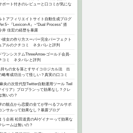
サポート付きのレビューと口コミが気にな
ルトアフィリエイトサイト自動生成プログ
r.5~『Lexicon-A』~“Dual Process” 搭
今井 佳宏の経歴を暴露
い彼女の作り方スーパー完全パーフェクト
ュアルのクチコミ ネタバレと評判
ワンシステムThreeArrow-ゴールド会員-
チコミ ネタバレと評判
氏持ちの女を落とすサイコロジカル法 出
の略奪成功法って怪しい？真実の口コミ
麻央の次世代型Twitter自動運用ツール Twil
（ツイリア）プロプランって効果なし？クレ
は無いの？
学の観点から恋愛の全てが学べるフルサポ
コンサルって効果なし？暴露ブログ
まう企画 松田道貴のAIゲイナーって効果な
クレームは無いの？