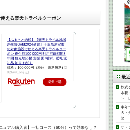
で使える楽天トラベルクーポン
【ふるさと納税】【楽天トラベル地域
創生賞Gold2024受賞】千葉県浦安市
の対象施設で使える楽天トラベルクー
ポン 寄付額100,000円|利用可能期間3
年間 観光地応援 支援 国内旅行 返礼 返
礼品 泊り お泊り
価格：100,000円（税込、送料無料)
(2
026/4/16時点)
最
楽天で購
株式
入
水聡
＞ 
半年
５・
談
ニュアル購入者】一括コース（60分）って効果なし？
ザ・