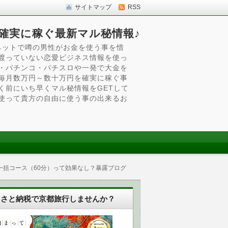
サイトマップ
RSS
確実に稼ぐ最新マル秘情報♪
ネットで噂の男性がお金を使う事を惜
渡っていない恋愛ビジネス情報を使っ
・パチンコ・パチスロや一発で大金を
毎月数万円～数十万円を確実に稼ぐ事
く前にいち早くマル秘情報をGETして
使って貴方の自由に使う事の出来るお
一括コース（60分）って効果なし？暴露ブログ
るさと納税で京都旅行しませんか？