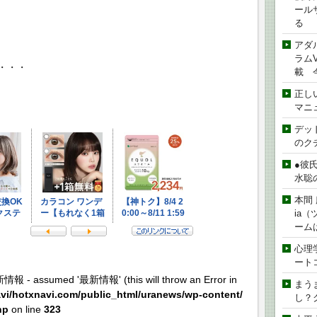
ール
る
アダ
ラムVe
・・・
載 
正し
マニ
デッド
のク
●彼
水聡
本間 
ia
ーム
心理
ート
新情報 - assumed '最新情報' (this will throw an Error in
まう
vi/hotxnavi.com/public_html/uranews/wp-content/
し？
hp
on line
323