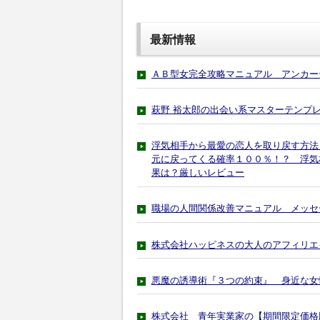
最新情報
ＡＢ型女完全攻略マニュアル アンカー
萩野 裕太郎の出会い系マスターテンプ
浮気相手から最愛の恋人を取り戻す方法
元に戻ってくる確率１００％！？ 浮気
果は？厳しいレビュー
職場の人間関係改善マニュアル メッセ
株式会社ハッピネスの大人のアフィリエ
悪魔の誘導術『３つの約束』 身近な女
株式会社 青年実業家の【期間限定価格