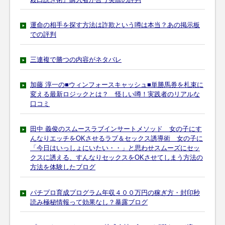
運命の相手を探す方法は詐欺という噂は本当？あの掲示板
での評判
三連複で勝つの内容がネタバレ
加藤 淳一の■ウィンフォースキャッシュ■単勝馬券を札束に
変える最新ロジックとは？ 怪しい噂！実践者のリアルな
口コミ
田中 義俊のスムースラブインサートメソッド 女の子にす
んなりエッチをOKさせるラブ＆セックス誘導術 女の子に
「今日はいっしょにいたい・・」と思わせスムーズにセッ
クスに誘える、すんなりセックスをOKさせてしまう方法の
方法を体験したブログ
パチプロ育成プログラム年収４００万円の稼ぎ方・封印秒
読み極秘情報って効果なし？暴露ブログ