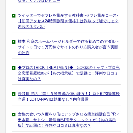
なる。リアルなレビュー
ツイッターでセフレを量産する教科書 -セフレ量産コース-
【初回アクセス24時間割引き価格】は詐欺って嘘でしょ？
内容のネタバレ
柿本 和麻のホームページビルダーで作る初めてのアダルト
サイト３日で１万円稼ぐサイトの作り方購入者が言う実際
の評判
◆プロのTRICK TREATMENT◆ 出水聡のトップ・プロ完
全恋愛暴露戦略が【あの掲示板】で話題に！評判や口コミ
は真実なの？
長谷川 潤の【毎月３等当選の強い味方！】ロト6で3等連続
当選！LOTO-NAVIは効果なし？内容暴露
女性の食いつき度を８倍にアップさせる簡単婚活自己PR＜
出水聡－サトシ－婚活自己PRテクニック＞が【あの掲示
板】で話題に！評判や口コミは真実なの？