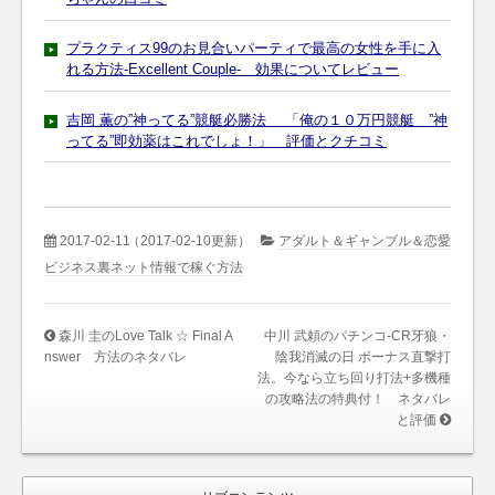
プラクティス99のお見合いパーティで最高の女性を手に入
れる方法-Excellent Couple- 効果についてレビュー
吉岡 薫の”神ってる”競艇必勝法 「俺の１０万円競艇 ”神
ってる”即効薬はこれでしょ！」 評価とクチコミ
2017-02-11
（2017-02-10更新）
アダルト＆ギャンブル＆恋愛
ビジネス裏ネット情報で稼ぐ方法
森川 圭のLove Talk ☆ Final A
中川 武頼のパチンコ-CR牙狼・
nswer 方法のネタバレ
陰我消滅の日 ボーナス直撃打
法。今なら立ち回り打法+多機種
の攻略法の特典付！ ネタバレ
と評価