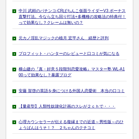
中川 武頼のパチンコ-CRぱちんこ仮面ライダーV3 ボーナス
直撃打法。今なら立ち回り打法+多機種の攻略法の特典付！
って効果なし？クレームは無いの？
元カノ淫乱マジックの植月 宏平さん 経歴と評判
プロフィット・ハンターのレビューと口コミが気になる
横山建の『真・好意５段階別恋愛攻略』マスター塾 WL-A1
00って効果なし？暴露ブログ
安藤 賀啓の英語を身につける外国人恋愛術 本当の口コミ
【量産型】人類性奴隷化計画のスレが２ｃｈで・・・
心理カウンセラーが伝える復縁までの近道～男性版～のひ
ょうばんはうそ！？ ２ちゃんのクチコミ