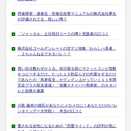
摂食障害・過食症・拒食症改善マニュアルの株式会社夢丸
が評価されてる 怪しい噂？
「ジャッカル」土日祝日コースの噂と実践者の口コミ
株式会社ゴールデンレートの甘デジ攻略「わらしべ長者」
２ちゃんねるでネタバレ！？
買い目点数わずか１点。前日寝る前にサクッとコンピ指数
をコピペするだけ。たった１０秒足らずの作業をするだけ
であなたの「馬券収支」がグングン上がっていく１１年間
完全プラス収支達成！「単勝スナイパー馬券術」のネタバ
レと効果を暴露
川島 義幸の彼氏があなたにメロメロに！あなただけのバレ
ンタインデー大作戦！ 本当の口コミ
愛される女性になるための『恋愛マインド』の評判が気に