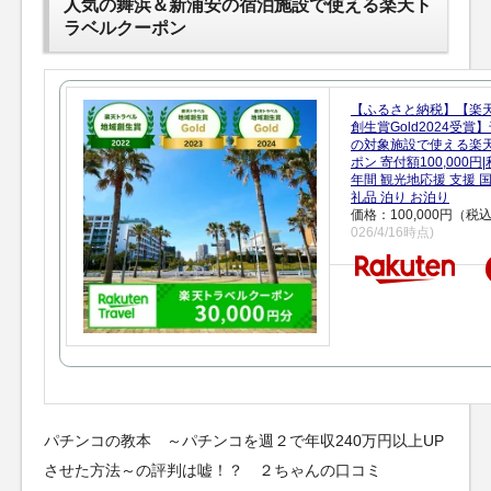
人気の舞浜＆新浦安の宿泊施設で使える楽天ト
ラベルクーポン
【ふるさと納税】【楽
創生賞Gold2024受
の対象施設で使える楽
ポン 寄付額100,000
年間 観光地応援 支援 
礼品 泊り お泊り
価格：100,000円（税
026/4/16時点)
パチンコの教本 ～パチンコを週２で年収240万円以上UP
させた方法～の評判は嘘！？ ２ちゃんの口コミ