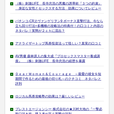
（株）刺激LIFE 長寺忠浩の悪魔の誘導術『３つの約束』
身近な女性とセックスする方法 効果についてレビュー
パチンコ-CRヱヴァンゲリヲン9 ボーナス直撃打法。今なら
立ち回り打法+多機種の攻略法の特典付！の口コミと内容の
ネタバレ！実態が２ｃｈに流出？
アナライザートップ馬券投資法って怪しい？真実の口コミ
AV男優 森林原人の集大成『プロセックスマスター養成講
座』 （株）刺激LIFE 長寺忠浩の経歴を暴露
ＤｅａｒＷｏｍａｎ＆Ｃｏｕｒａｇｅ ～最愛の彼女を短
期間で作るための最後の切り札～のクチコミ ネタバレと
評判
ロジカル馬券攻略塾の効果は？厳しいレビュー
プレストエージェンシー 株式会社の★川村大地の『一撃必
殺口説き術』購入者が言う実際の評判