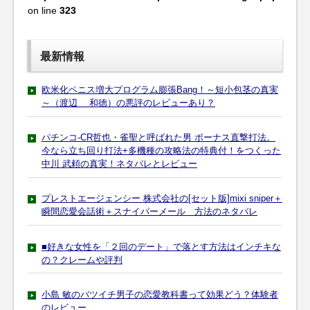
on line
323
最新情報
欧米化ペニス増大プログラム膨張Bang！～短小包茎の真実
～（渡辺 和徳）の悪評のレビューあり？
パチンコ-CR哲也・雀聖と呼ばれた男 ボーナス直撃打法。
今なら立ち回り打法+多機種の攻略法の特典付！をつくった
中川 武頼の真実！ネタバレとレビュー
プレストエージェンシー 株式会社の[セット版]mixi sniper＋
瞬間恋愛会話術＋スナイパーメール 方法のネタバレ
■好きな女性を「２回のデート」で落とす方法はインチキな
の？クレームや評判
小島 敏のバツイチ男子の恋愛教科書って効果どう？体験者
のレビュー