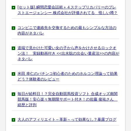
[セット版].瞬間恋愛会話術＋４ステップリカバリーのプレ
ストエージェンシー 株式会社が評価されてる 怪しい噂？
コンビニで連絡先を交換するための最もシンプルな方法の
内容がネタバレ
道端で見かけた可愛い女の子から声をかけさせるロックオ
ン法！ 実録動画付き <<出水聡の出会い量産法>>の内容が
ネタバレ
米田 幸仁のパチンコ初心者のためのホルコン理論って効果
どう？体験者のレビュー
毎日が給料日！？完全自動競馬投資ソフト 合成オッズ南関
競馬版！安心楽々無期限サポート付き！の佐藤 俊祐さん
経歴と評判
大人のアフィリエイト～革新～って効果なし？暴露ブログ