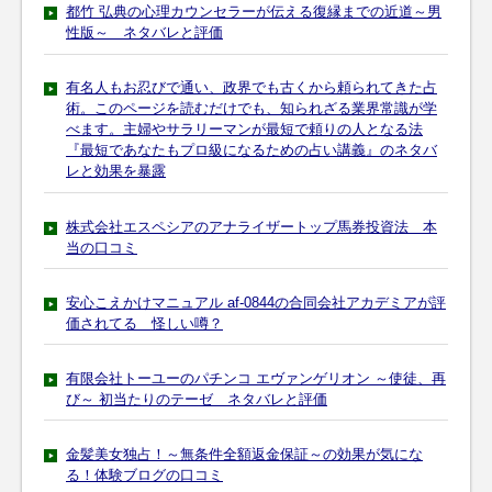
都竹 弘典の心理カウンセラーが伝える復縁までの近道～男
性版～ ネタバレと評価
有名人もお忍びで通い、政界でも古くから頼られてきた占
術。このページを読むだけでも、知られざる業界常識が学
べます。主婦やサラリーマンが最短で頼りの人となる法
『最短であなたもプロ級になるための占い講義』のネタバ
レと効果を暴露
株式会社エスペシアのアナライザートップ馬券投資法 本
当の口コミ
安心こえかけマニュアル af-0844の合同会社アカデミアが評
価されてる 怪しい噂？
有限会社トーユーのパチンコ エヴァンゲリオン ～使徒、再
び～ 初当たりのテーゼ ネタバレと評価
金髪美女独占！～無条件全額返金保証～の効果が気にな
る！体験ブログの口コミ