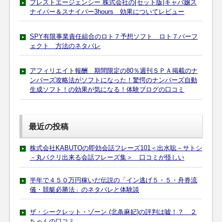
プレストエージェンシー 株式会社の[セット版]キャバ嬢ス
ナイパー＆スナイパー3hours 効果についてレビュー
SPY有限事業責任組合のロト７予想ソフト ロト７パーフ
ェクト 方法のネタバレ
アフィリエイト報酬 期間限定の80％週刊ＳＰＡ掲載のナ
ンバーズ攻略法がソフトになった！驚愕のナンバーズ自動
生成ソフト！の効果が気になる！体験ブログの口コミ
最近の投稿
株式会社KABUTOの即効会話フレーズ101＜出水聡－サトシ
－丸パクリ出来る会話フレーズ集＞ 口コミが怪しい
半年で４５０万円稼いだ伝説の「イン逃げ５・５・舟券流
儀・競艇必勝法」のネタバレと体験談
ザ・シークレット・ゾーン (北条麻妃)の評判は嘘！？ ２
ちゃんの口コミ