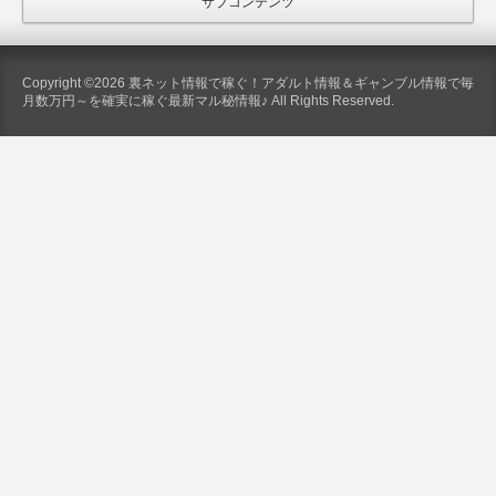
サブコンテンツ
Copyright ©2026 裏ネット情報で稼ぐ！アダルト情報＆ギャンブル情報で毎
月数万円～を確実に稼ぐ最新マル秘情報♪ All Rights Reserved.