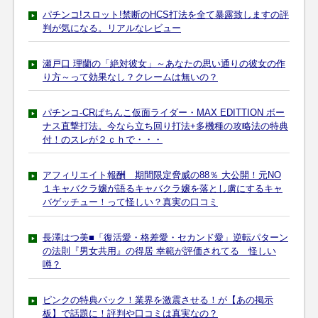
パチンコ!スロット!禁断のHCS打法を全て暴露致しますの評
判が気になる。リアルなレビュー
瀬戸口 理蘭の「絶対彼女」～あなたの思い通りの彼女の作
り方～って効果なし？クレームは無いの？
パチンコ-CRぱちんこ仮面ライダー・MAX EDITTION ボー
ナス直撃打法。今なら立ち回り打法+多機種の攻略法の特典
付！のスレが２ｃｈで・・・
アフィリエイト報酬 期間限定脅威の88％ 大公開！元NO
１キャバクラ嬢が語るキャバクラ嬢を落とし虜にするキャ
バゲッチュー！って怪しい？真実の口コミ
長澤はつ美■「復活愛・格差愛・セカンド愛」逆転パターン
の法則『男女共用』の得居 幸範が評価されてる 怪しい
噂？
ピンクの特典パック！業界を激震させる！が【あの掲示
板】で話題に！評判や口コミは真実なの？