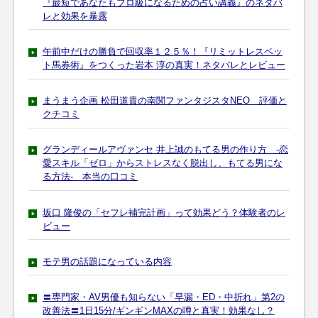
『最短であなたもプロ級になるための占い講義』のネタバ
レと効果を暴露
午前中だけの勝負で回収率１２５％！『リミットレスベッ
ト馬券術』をつくった岩本 淳の真実！ネタバレとレビュー
まうまう企画 松田道貴の南関ファンタジスタNEO 評価と
クチコミ
グランディールアヴァンセ 井上誠のもてる男の作り方 -恋
愛スキル「ゼロ」からストレスなく脱出し、もてる男にな
る方法- 本当の口コミ
坂口 隆俊の「セフレ補完計画」って効果どう？体験者のレ
ビュー
モテ男の話題になっている内容
〓専門家・AV男優も知らない「早漏・ED・中折れ」第2の
改善法〓1日15分/ギンギンMAXの噂と真実！効果なし？