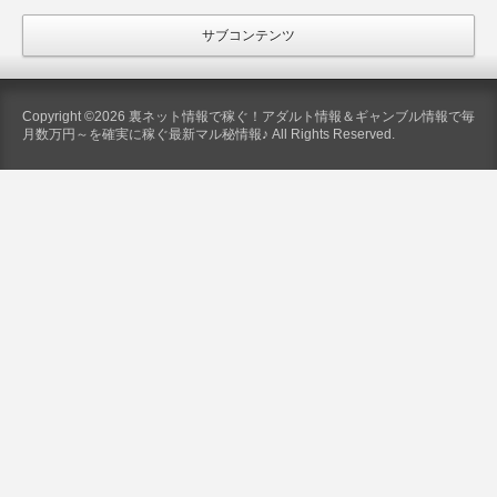
サブコンテンツ
Copyright ©2026 裏ネット情報で稼ぐ！アダルト情報＆ギャンブル情報で毎
月数万円～を確実に稼ぐ最新マル秘情報♪ All Rights Reserved.