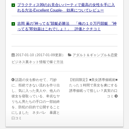
プラクティス99のお見合いパーティで最高の女性を手に入
れる方法-Excellent Couple- 効果についてレビュー
吉岡 薫の”神ってる”競艇必勝法 「俺の１０万円競艇 ”神
ってる”即効薬はこれでしょ！」 評価とクチコミ
2017-01-10
（2017-01-09更新）
アダルト＆ギャンブル＆恋愛
ビジネス裏ネット情報で稼ぐ方法
話題の女を酔わせて、巧妙
【初回限定】■美女誘導催眠術■
に、拒絶できない流れを作り出
たった１時間で美女を虜にする
し、気に入った美人や、他人の
誘導催眠って怪しい？真実の口
彼女を寝取っている、卑劣なヤ
コミ
リちん男たちの手口の一部始終
を、防犯の目的で公開すること
にしました ネタバレ 暴露と
口コミ