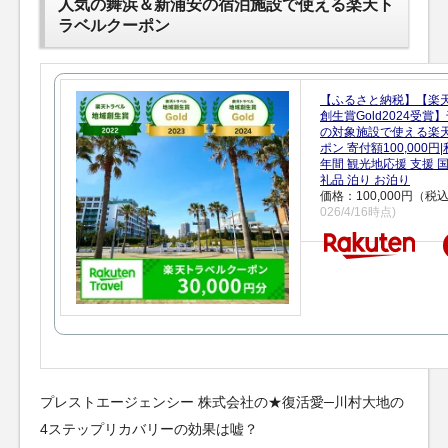
人気の舞浜＆新浦安の宿泊施設で使える楽天ト
ラベルクーポン
【ふるさと納税】【楽
創生賞Gold2024受
の対象施設で使える楽
ポン 寄付額100,000
年間 観光地応援 支援 
礼品 泊り お泊り
価格：100,000円（税
026/4/16時点)
プレストエージェンシー 株式会社の★復活愛─川村大地の
4ステップリカバリーの効果は嘘？