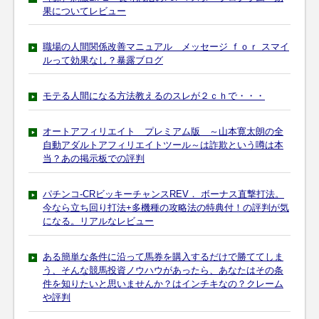
果についてレビュー
職場の人間関係改善マニュアル メッセージ ｆｏｒ スマイ
ルって効果なし？暴露ブログ
モテる人間になる方法教えるのスレが２ｃｈで・・・
オートアフィリエイト プレミアム版 ～山本寛太朗の全
自動アダルトアフィリエイトツール～は詐欺という噂は本
当？あの掲示板での評判
パチンコ-CRビッキーチャンスREV． ボーナス直撃打法。
今なら立ち回り打法+多機種の攻略法の特典付！の評判が気
になる。リアルなレビュー
ある簡単な条件に沿って馬券を購入するだけで勝ててしま
う、そんな競馬投資ノウハウがあったら、あなたはその条
件を知りたいと思いませんか？はインチキなの？クレーム
や評判