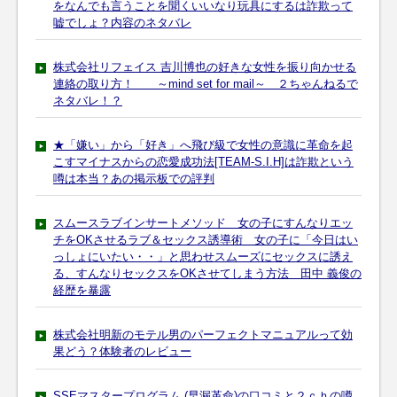
をなんでも言うことを聞くいいなり玩具にするは詐欺って
嘘でしょ？内容のネタバレ
株式会社リフェイス 吉川博也の好きな女性を振り向かせる
連絡の取り方！ ～mind set for mail～ ２ちゃんねるで
ネタバレ！？
★「嫌い」から「好き」へ飛び級で女性の意識に革命を起
こすマイナスからの恋愛成功法[TEAM-S.I.H]は詐欺という
噂は本当？あの掲示板での評判
スムースラブインサートメソッド 女の子にすんなりエッ
チをOKさせるラブ＆セックス誘導術 女の子に「今日はい
っしょにいたい・・」と思わせスムーズにセックスに誘え
る、すんなりセックスをOKさせてしまう方法 田中 義俊の
経歴を暴露
株式会社明新のモテル男のパーフェクトマニュアルって効
果どう？体験者のレビュー
SSEマスタープログラム (早漏革命)の口コミと２ｃｈの噂