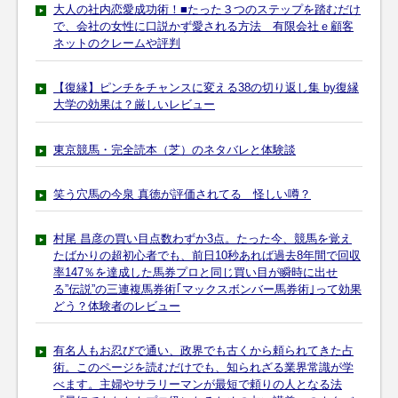
大人の社内恋愛成功術！■たった３つのステップを踏むだけ
で、会社の女性に口説かず愛される方法 有限会社ｅ顧客
ネットのクレームや評判
【復縁】ピンチをチャンスに変える38の切り返し集 by復縁
大学の効果は？厳しいレビュー
東京競馬・完全読本（芝）のネタバレと体験談
笑う穴馬の今泉 真徳が評価されてる 怪しい噂？
村尾 昌彦の買い目点数わずか3点。たった今、競馬を覚え
たばかりの超初心者でも、前日10秒あれば過去8年間で回収
率147％を達成した馬券プロと同じ買い目が瞬時に出せ
る”伝説”の三連複馬券術｢マックスボンバー馬券術｣って効果
どう？体験者のレビュー
有名人もお忍びで通い、政界でも古くから頼られてきた占
術。このページを読むだけでも、知られざる業界常識が学
べます。主婦やサラリーマンが最短で頼りの人となる法