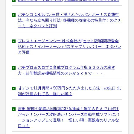
パチンコ-CRルパン三世・消されたルパン ボーナス直撃打
法。今なら立ち回り打法+多機種の攻略法の特典付！のクチ
コミ ネタバレと評判
プレストエージェンシー 株式会社の[セット版]瞬間恋愛会
話術＋スナイパーメール＋4ステップリカバリー ネタバレ
と評価
パチプロ＆スロプロ育成プログラム年収５００万の稼ぎ
方・封印秒読み極秘情報のスレが２ｃｈで・・・
甘デジで11月月間＋50万円をたたき出した方法！の矢口 忠
利が評価されてる 怪しい噂？
吉田 宏徳の驚異の回収率137％達成！週間ＳＰＡでも好評
だったナンバーズ攻略法がナンバーズ自動生成ソフトにバ
ージョンアップして登場！ 怪しい噂！実践者のリアルな
口コミ