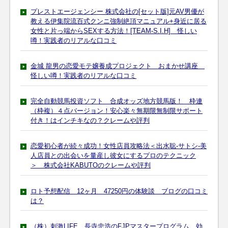
プレストエージェンシー 株式会社の[セット版]元AV男優が
教える伊集院流百式クンニ強制絶頂マニュアル+身近に居る
女性と片っ端からSEXする方法！[TEAM-S.I.H] 怪しい
噂！実践者のリアルな口コミ
金城 龍男の恋愛モテ嬢養成プロジェクト おまかせ講座
怪しい噂！実践者のリアルな口コミ
完全自動競馬投資ソフト 合成オッズ地方競馬版！ 枠連
（枠複）４点バージョン！安心楽々無期限無制限サポート
付き！はインチキなの？クレームや評判
恋愛初心者が続々成功！女性店員攻略法＜出水聡-サトシ-美
人店員との出会いを量産し彼女にするプロのテクニック
＞ 株式会社KABUTOのクレームや評判
ロト予想配信 12ヶ月 47250円の体験談 ブログの口コミ
は？
（株）刺激LIFE 長寺忠浩のFJPマスタープログラム 効