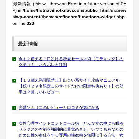
'最新情報' (this will throw an Error in a future version of PH
P) in
/home/hotnavi/hotxnavi.com/public_html/uranew
s/wp-content/themes/refinepro/functions-widget.php
on line
323
最新情報
今すぐ使える！口説ける恋愛セールス術【モテキング】の
クチコミ ネタバレと評判
【１８歳未満閲覧禁止】出会い系サイト攻略マニュアル
【残り２９名限定このサイトだけの限定特典あり！】の効
果は？厳しいレビュー
恋愛ソムリエのレビューと口コミが気になる
女性心理マインドコントロール術 どんな女の中にも眠る
セックスの本能を強制的に目覚めさせ、いつでもあなたの
ために性の奉仕をする専用の性奴隷を無限に作る方法 女