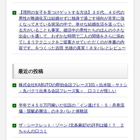
【理想の女子を見つけゲットする方法】３０代、４０代の
男性が晩婚化又は結婚せずに独身で過ごす傾向が非常に強
くなってきている状況の中で、幸せな結婚生活を送ってい
る方がいることも事実。婚活中の男性たちのほんの小さな
出会いを通して、わずかな時間で二人の関係をさらに深め
てしまうテクニックをご提案させていただくのが本書の内
容です。をつくった吉田 光雄の真実！ネタバレとレビュー
最近の投稿
株式会社KABUTOの即効会話フレーズ101＜出水聡－サトシ
－丸パクリ出来る会話フレーズ集＞ 口コミが怪しい
半年で４５０万円稼いだ伝説の「イン逃げ５・５・舟券流
儀・競艇必勝法」のネタバレと体験談
ザ・シークレット・ゾーン (北条麻妃)の評判は嘘！？ ２
ちゃんの口コミ