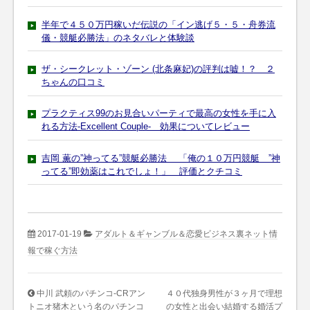
半年で４５０万円稼いだ伝説の「イン逃げ５・５・舟券流
儀・競艇必勝法」のネタバレと体験談
ザ・シークレット・ゾーン (北条麻妃)の評判は嘘！？ ２
ちゃんの口コミ
プラクティス99のお見合いパーティで最高の女性を手に入
れる方法-Excellent Couple- 効果についてレビュー
吉岡 薫の”神ってる”競艇必勝法 「俺の１０万円競艇 ”神
ってる”即効薬はこれでしょ！」 評価とクチコミ
2017-01-19
アダルト＆ギャンブル＆恋愛ビジネス裏ネット情
報で稼ぐ方法
中川 武頼のパチンコ-CRアン
４０代独身男性が３ヶ月で理想
トニオ猪木という名のパチンコ
の女性と出会い結婚する婚活プ