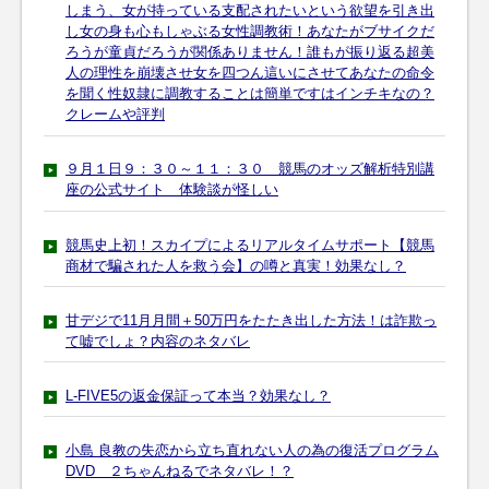
しまう、女が持っている支配されたいという欲望を引き出
し女の身も心もしゃぶる女性調教術！あなたがブサイクだ
ろうが童貞だろうが関係ありません！誰もが振り返る超美
人の理性を崩壊させ女を四つん這いにさせてあなたの命令
を聞く性奴隷に調教することは簡単ですはインチキなの？
クレームや評判
９月１日９：３０～１１：３０ 競馬のオッズ解析特別講
座の公式サイト 体験談が怪しい
競馬史上初！スカイプによるリアルタイムサポート【競馬
商材で騙された人を救う会】の噂と真実！効果なし？
甘デジで11月月間＋50万円をたたき出した方法！は詐欺っ
て嘘でしょ？内容のネタバレ
L-FIVE5の返金保証って本当？効果なし？
小島 良教の失恋から立ち直れない人の為の復活プログラム
DVD ２ちゃんねるでネタバレ！？