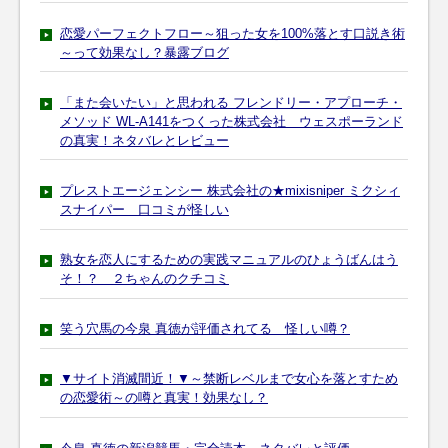
恋愛パーフェクトフロー～狙った女を100%落とす口説き術
～って効果なし？暴露ブログ
「また会いたい」と思われる フレンドリー・アプローチ・
メソッド WL-A141をつくった株式会社 ウェスポーランド
の真実！ネタバレとレビュー
プレストエージェンシー 株式会社の★mixisniper ミクシィ
スナイパー 口コミが怪しい
熟女を恋人にするための実践マニュアルのひょうばんはう
そ！？ ２ちゃんのクチコミ
笑う穴馬の今泉 真徳が評価されてる 怪しい噂？
▼サイト消滅間近！▼～禁断レベルまで女心を落とすため
の恋愛術～の噂と真実！効果なし？