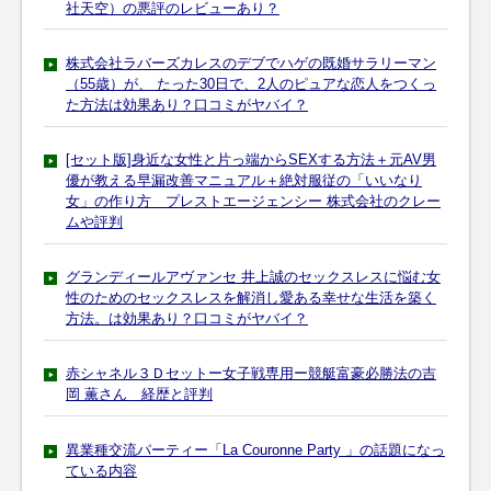
社天空）の悪評のレビューあり？
株式会社ラバーズカレスのデブでハゲの既婚サラリーマン
（55歳）が、 たった30日で、2人のピュアな恋人をつくっ
た方法は効果あり？口コミがヤバイ？
[セット版]身近な女性と片っ端からSEXする方法＋元AV男
優が教える早漏改善マニュアル＋絶対服従の「いいなり
女」の作り方 プレストエージェンシー 株式会社のクレー
ムや評判
グランディールアヴァンセ 井上誠のセックスレスに悩む女
性のためのセックスレスを解消し愛ある幸せな生活を築く
方法。は効果あり？口コミがヤバイ？
赤シャネル３Ｄセットー女子戦専用ー競艇富豪必勝法の吉
岡 薫さん 経歴と評判
異業種交流パーティー「La Couronne Party 」の話題になっ
ている内容