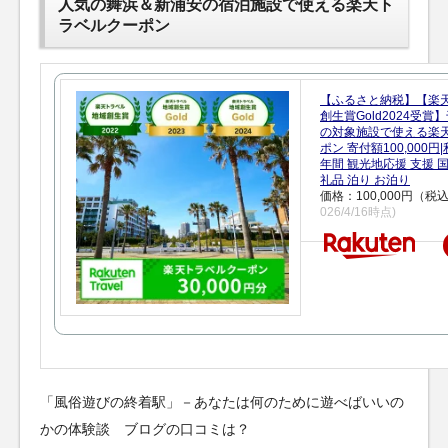
人気の舞浜＆新浦安の宿泊施設で使える楽天ト
ラベルクーポン
【ふるさと納税】【楽
創生賞Gold2024受
の対象施設で使える楽
ポン 寄付額100,000
年間 観光地応援 支援 
礼品 泊り お泊り
価格：100,000円（税
026/4/16時点)
「風俗遊びの終着駅」－あなたは何のために遊べばいいの
かの体験談 ブログの口コミは？