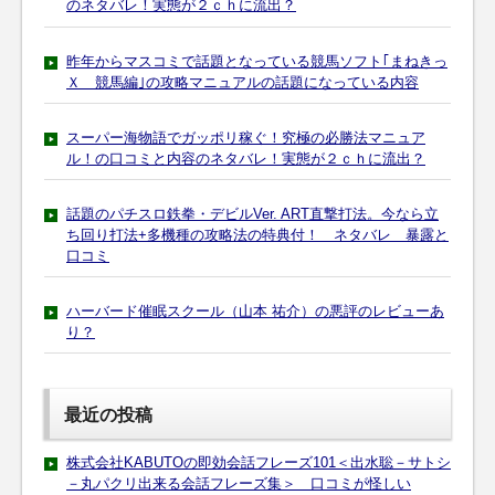
のネタバレ！実態が２ｃｈに流出？
昨年からマスコミで話題となっている競馬ソフト｢まねきっ
Ｘ 競馬編｣の攻略マニュアルの話題になっている内容
スーパー海物語でガッポリ稼ぐ！究極の必勝法マニュア
ル！の口コミと内容のネタバレ！実態が２ｃｈに流出？
話題のパチスロ鉄拳・デビルVer. ART直撃打法。今なら立
ち回り打法+多機種の攻略法の特典付！ ネタバレ 暴露と
口コミ
ハーバード催眠スクール（山本 祐介）の悪評のレビューあ
り？
最近の投稿
株式会社KABUTOの即効会話フレーズ101＜出水聡－サトシ
－丸パクリ出来る会話フレーズ集＞ 口コミが怪しい