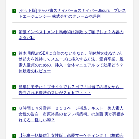
[セット版]キャバ嬢スナイパー＆スナイパー3hours プレス
トエージェンシー 株式会社のクレームや評判
驚獲インベストメント馬券術は詐欺って嘘でしょ？内容の
ネタバレ
鈴木 和弘のSEXに自信のないあなた、初体験のあなたが、
勃起力を維持してスムーズに挿入する方法、童貞卒業、脱
素人童貞のための、挿入・合体マニュアルって効果どう？
体験者のレビュー
簡単にモテた！ブサイクでも７日で「目当ての彼女から」
告白される魔法のスレが２ｃｈで・・・
８時間１４分音声 ２１３ページ補足テキスト 美人素人
女性の告白 市原裕美のセフレ構築術。の加藤 実が評価さ
れてる 怪しい噂？
【記事一括提供】女性版：恋愛マーケティング！（株式会