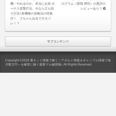
機・やれるのか、本当にお前 ボ
ログラム（曽我 博司）の悪評の
ーナス直撃打法。今なら立ち回
レビューあり？
り打法+多機種の攻略法の特典
付！ ２ちゃんねるでネタバ
レ！？
サブコンテンツ
Copyright ©2026 裏ネット情報で稼ぐ！アダルト情報＆ギャンブル情報で毎
月数万円～を確実に稼ぐ最新マル秘情報♪ All Rights Reserved.