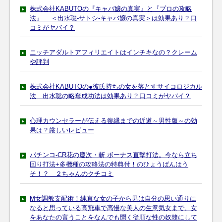
株式会社KABUTOの『キャバ嬢の真実』と『プロの攻略
法』 ＜出水聡‐サトシ-キャバ嬢の真実＞は効果あり？口
コミがヤバイ？
ニッチアダルトアフィリエイトはインチキなの？クレーム
や評判
株式会社KABUTOの●彼氏持ちの女を落とすサイコロジカル
法 出水聡の略奪成功法は効果あり？口コミがヤバイ？
心理カウンセラーが伝える復縁までの近道～男性版～の効
果は？厳しいレビュー
パチンコ-CR花の慶次・斬 ボーナス直撃打法。今なら立ち
回り打法+多機種の攻略法の特典付！のひょうばんはう
そ！？ ２ちゃんのクチコミ
M女調教支配術！純真な女の子から男は自分の思い通りに
なると思っている高飛車で高慢な美人の生意気女まで、女
をあなたの言うことをなんでも聞く従順な性の奴隷にして