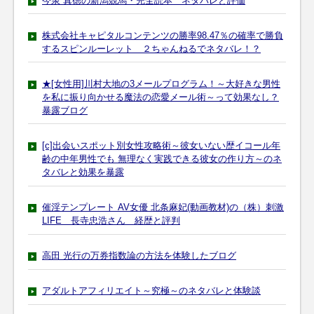
今泉 真徳の新潟競馬・完全読本 ネタバレと評価
株式会社キャピタルコンテンツの勝率98.47％の確率で勝負
するスピンルーレット ２ちゃんねるでネタバレ！？
★[女性用]川村大地の3メールプログラム！～大好きな男性
を私に振り向かせる魔法の恋愛メール術～って効果なし？
暴露ブログ
[c]出会いスポット別女性攻略術～彼女いない歴イコール年
齢の中年男性でも 無理なく実践できる彼女の作り方～のネ
タバレと効果を暴露
催淫テンプレート AV女優 北条麻妃(動画教材)の（株）刺激
LIFE 長寺忠浩さん 経歴と評判
高田 光行の万券指数論の方法を体験したブログ
アダルトアフィリエイト～究極～のネタバレと体験談