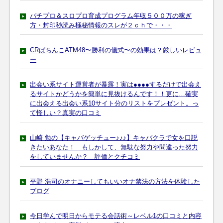
パチプロ＆スロプロ育成プログラム年収５００万の稼ぎ
方・封印秒読み極秘情報のスレが２ｃｈで・・・
CRぱちんこATM48〜勝利の儀式〜の効果は？厳しいレビュ
ー
出会い系サイト運営者が暴露！実は●●●●するだけで出会え
るサイトかどうかを簡単に見抜けるんです！！更に…確実
に出会える出会い系10サイト分のリストをプレゼント。っ
て怪しい？真実の口コミ
山崎 勉の【キャバゲッチュー♪♪♪】キャバクラで女を口説
きたいあなた！ もしかして、無駄な努力や間違った努力
をしていませんか？ 評価とクチコミ
平野 浩司のオナニーしてもいいオナ禁法の方法を体験した
ブログ
今日学んで明日からモテる会話術～レベル1の口コミと内容