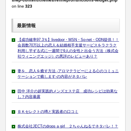
s/wp-content/themes/refinepro/functions-widget.php
on line
323
最新情報
【成功確率97.3％】livedoor・MSN・So-net・ODN提供！！
会員数70万以上の恋人＆結婚相手支援サービスをラクラク
利用し芋ずる式に一週間で9人の女性と出会う方法（株式会
社ウィニングエッジ）の悪評のレビューあり？
妻を、恋人を癒す方法 -アロマテラピーによる心のコミュニ
ケーションで癒します-の内容がネタバレ
田中 洋介の超実践的メンズエステ店 成功レシピは効果な
し？内容暴露
ＢＫセレクトの噂と実践者の口コミ
株式会社JECTのdrops a girl ２ちゃんねるでネタバレ！？